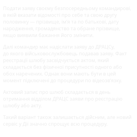
Подати заяву своєму безпосередньому командирові,
в якій вказати відомості про себе та свою другу
половинку — прізвище, ім’я та по батькові, дату
народження, громадянство та обране прізвище,
якщо виявили бажання його змінити.
Далі командир має надіслати заяву до ДРАЦСу,
до якого військовослужбовець подавав заяву. Факт
реєстрації шлюбу засвідчується актом, який
складається без фізичної присутності одного або
обох наречених. Однак вони мають бути в цей
момент підключені до процедури по відеозв’язку.
Актовий запис про шлюб складається в день
отримання відділом ДРАЦС заяви про реєстрацію
шлюбу або акту.
Такий варіант також залишається дійсним, але новий
сервіс у Дії значно спрощує всю процедуру.