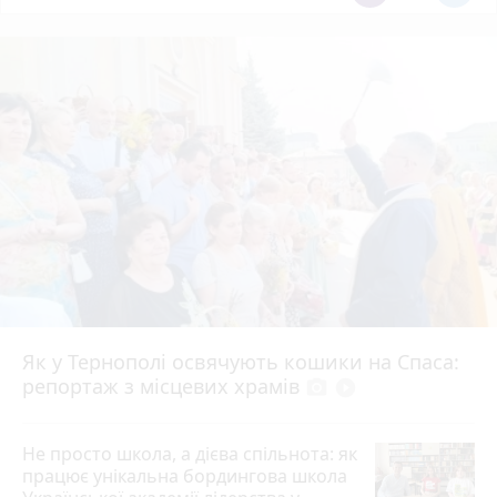
Як у Тернополі освячують кошики на Спаса:
репортаж з місцевих храмів
photo_camera
play_circle_filled
Не просто школа, а дієва спільнота: як
працює унікальна бордингова школа