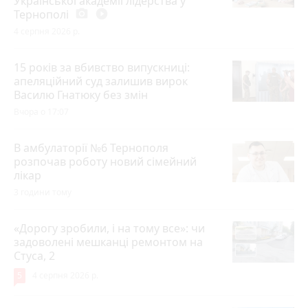
Української академії лідерства у
Тернополі
photo_camera
play_circle_filled
4 серпня 2026 р.
15 років за вбивство випускниці:
апеляційний суд залишив вирок
Василю Гнатюку без змін
Вчора о 17:07
В амбулаторії №6 Тернополя
розпочав роботу новий сімейний
лікар
3 години тому
«Дорогу зробили, і на тому все»: чи
задоволені мешканці ремонтом на
Стуса, 2
5
4 серпня 2026 р.