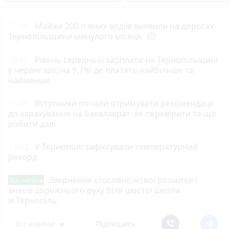
17:00
Майже 200 п'яних водіїв виявили на дорогах
Тернопільщини минулого місяця
photo_camera
16:15
Рівень середньої зарплати на Тернопільщині
у червні зріс на 9,7%: де платять найбільше та
найменше
15:35
Вступники почали отримувати рекомендації
до зарахування на бакалаврат: як перевірити та що
робити далі
15:02
У Тернополі зафіксували температурний
рекорд
Звернення стосовно нової розмітки і
Від читача
знаків дорожнього руху біля шостої школи
м.Тернопіль.
Всі новини
Підпишись