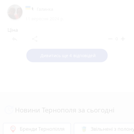
Галинка
11 вересня 2024 р.
Ціна
reply
share
remove
add
0
Дивитись ще 4 відповідей
Новини Тернополя за сьогодні
Бренди Тернопілля
Звільнені з полон