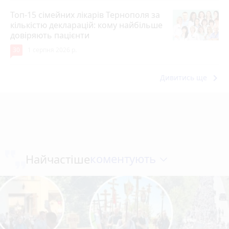
Топ-15 сімейних лікарів Тернополя за
кількістю декларацій: кому найбільше
довіряють пацієнти
30
1 серпня 2026 р.
keyboard_arrow_right
Дивитись ще
коментують
Найчастіше