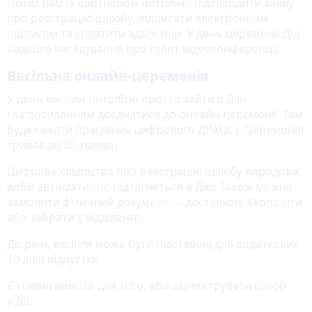
Потім Вам із партнером потрібно підтвердити заяву
про реєстрацію шлюбу, підписати електронним
підписом та сплатити адмінзбір. У день церемонії Дія
надішле нагадування про старт відеоконференції.
Весільна онлайн-церемонія
У день весілля потрібно просто зайти в Дію
і за посиланням доєднатися до онлайн-церемонії. Там
буде чекати працівник цифрового ДРАЦСу. Церемонія
триває до 30 хвилин.
Цифрове свідоцтво про реєстрацію шлюбу впродовж
доби автоматично підтягнеться в Дію. Також можна
замовити фізичний документ — доставкою Укрпошти
або забрати у відділенні.
До речі, весілля може бути підставою для додаткових
10 днів відпустки.
Є і певні вимоги для того, аби зареєструвати шлюб
у Дії.