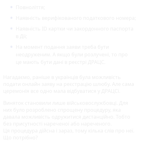
Повноліття;
Наявність верифікованого податкового номера;
Наявність ID картки чи закордонного паспорта
в Дії;
На момент подання заяви треба бути
неодруженим. А якщо були розлучені, то про
це мають бути дані в реєстрі ДРАЦС.
Нагадаємо, раніше в українців була можливість
подати онлайн заяву на реєстрацію шлюбу. Але сама
церемонія все одно мала відбуватися у ДРАЦСі.
Виняток становили лише військовослужбовці. Для
них було розроблено спрощену процедуру, яка
давала можливість одружитися дистанційно. Тобто
без присутності нареченої або нареченого.
Ця процедура дійсна і зараз, тому кілька слів про неї.
Що потрібно?