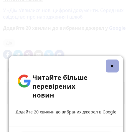
У «Дії» зʼявилися нові цифрові документи. Серед них
свідоцтво про народження і шлюб
Додайте 20 хвилин до вибраних джерел у
Google
Дія
×
Коментарі (8)
Читайте більше
перевірених
новин
Додайте 20 хвилин до вибраних джерел в Google
Опублікувати коментар