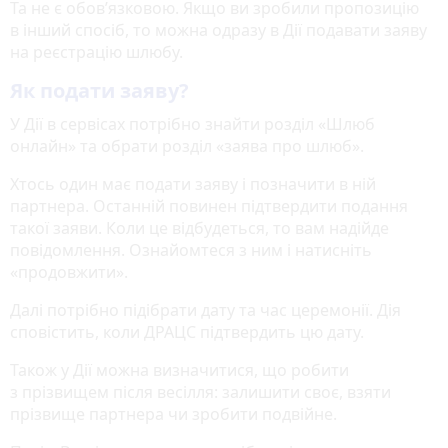
Та не є обов’язковою. Якщо ви зробили пропозицію
в інший спосіб, то можна одразу в Дії подавати заяву
на реєстрацію шлюбу.
Як подати заяву?
У Дії в сервісах потрібно знайти розділ «Шлюб
онлайн» та обрати розділ «заява про шлюб».
Хтось один має подати заяву і позначити в ній
партнера. Останній повинен підтвердити подання
такої заяви. Коли це відбудеться, то вам надійде
повідомлення. Ознайомтеся з ним і натисніть
«продовжити».
Далі потрібно підібрати дату та час церемонії. Дія
сповістить, коли ДРАЦС підтвердить цю дату.
Також у Дії можна визначитися, що робити
з прізвищем після весілля: залишити своє, взяти
прізвище партнера чи зробити подвійне.