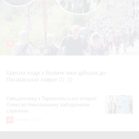
78
4 серпня 2026 р.
Хресна хода з Волині вже дійшла до
Почаївської лаври
photo_camera
play_circle_filled
Священнику з Тернопільської єпархії
Олексію Николишину заборонили
служіння
36
Вчора о 10:53
«Треба вміти вчасно піти»: як Олег