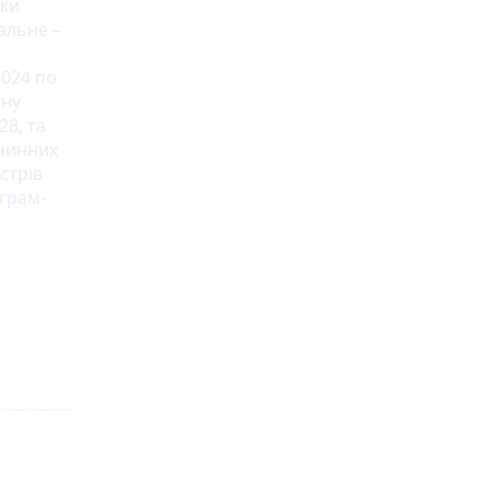
вки
альне –
2024 по
ьну
28, та
 чинних
стрів
грам-