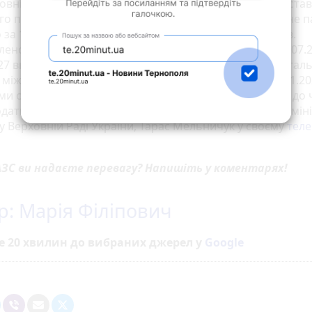
новні види пального запропоновано встановити такі ста
о податку: на бензини 359 євро за 1000 л, на дизельне п
 за 1000 л, на скраплений газ – 277 євро за 1000 літрів.
лено графік щорічного збільшення таких ставок з 01.07.
27 включно (протягом чотирьох років) з огляду на загал
 між розмірами ставок, передбачених станом на 01.01.20
ми ставок акцизного податку на ці товари відповідно до
даткового кодексу, – повідомив редставник Кабінету міні
у Верховній Раді України, Тарас Мельничук у своєму
теле
АЗС ви надаєте перевагу? Напишіть у коментарях!
р: Марія Філіпович
е 20 хвилин до вибраних джерел у
Google