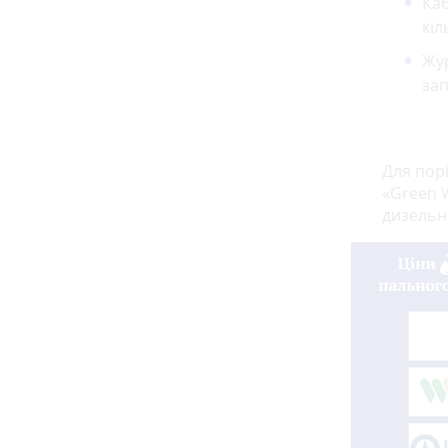
Каб
кіл
Жур
зап
Для пор
«Green W
дизельн