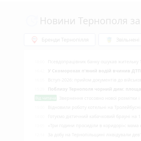
Новини Тернополя за
Бренди Тернопілля
Звільнені
Псевдопрацівник банку ошукав жительку 
18:00
У Скоморохах п'яний водій вчинив ДТП 
16:42
Вступ-2026: прийом документів до військ
16:05
Поблизу Тернополя чорний дим: площа 
15:29
Від читача
Звернення стосовно нової розмітки і
Відновили роботу котельні на Тролейбусн
15:00
Готуємо дієтичний кабачковий брауні на 1
14:00
«Три години просиділи в коридорі»: мама
13:05
За добу на Тернопільщині ліквідували дев
12:14