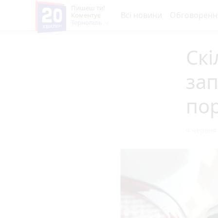
Пишеш ти!
Всі новини
Обговоренн
Коментує
Тернопіль
Скі
зап
пор
4 червня 