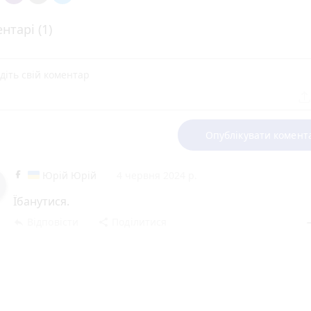
нтарі (1)
Опублікувати комент
Юрій Юрій
4 червня 2024 р.
Їбанутися.
Відповісти
Поділитися
reply
share
rem