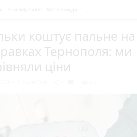
...
я
Розслідування
Фотоконкурс
льки коштує пальне на
равках Тернополя: ми
івняли ціни
2024 р.
Вадим Єпур
chat_bubble
share
visibility
0
1
820