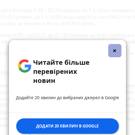
ціна бензину А-95 – 56,29 гривень за 1 л. Ціни коливають
 53,05 гривень за 1 л. Найбільша вартість на «OKKO» та 
а ціна за бензин А-95 на «БРСМ Нафта».
зину А-95+ від 56,51 до 61, 99 гривень за літр. Найбільша
ь на «OKKO» та «WOG», а найнижча на заправках «Укрнаф
×
-92 є у наявності лише на «Укрнафта» – 52,01 гривень за 
Читайте більше
 на пальне можуть зрости
перевірених
новин
роєкт № 11256 «Про внесення змін до Податкового коде
 щодо наближення законодавства України до законодавс
Додайте 20 хвилин до вибраних джерел в Google
ського Союзу щодо акцизного податку» зареєстровано 
ій Раді. Документ передбачає, що акцизи на пальне, зок
 будуть зростати що річно починаючи з 1 липня 2024 рок
ючи до 2028 року. Поетапне підвищення допоможе швид
 європейського рівня.
ДОДАТИ 20 ХВИЛИН В GOOGLE