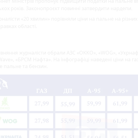
інет Міністрів пропонує підвищити податки на пальне 
ькох років. Законопроєкт повинні затвердити нардепи.
налісти «20 хвилин» порівняли ціни на пальне на різних
равках області.
івняння журналісти обрали АЗС «OKKO», «WOG», «Укрнаф
ave», «БРСМ Нафта». На інфографіці наведені ціни на газ
е пальне та бензин.