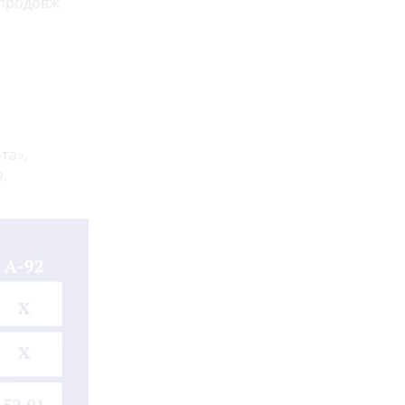
впродовж
та»,
,