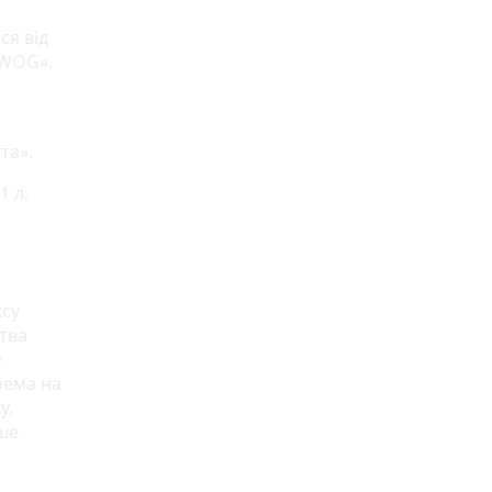
ся від
«WOG».
та».
1 л.
ксу
тва
у
рема на
у,
ше