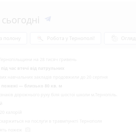
 сьогодні
 з полону
Робота у Тернополі!
Огляд
Тернопільщини на 28 тисяч гривень
під час втечі від патрульних
ових навчальних закладів продовжили до 20 серпня
пожежі — близько 80 кв. м
 знаків дорожнього руху біля шостої школи м.Тернопіль.
ій
20 калорій
 скаржиться на послуги в травмпункті Тернополя
photo_camera
'ять пожеж