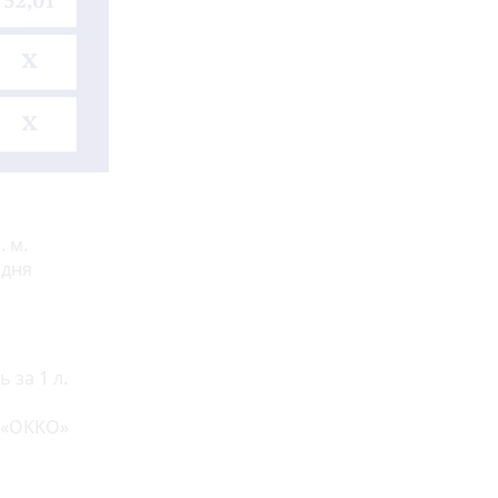
. м.
едня
 за 1 л.
 «OKKO»