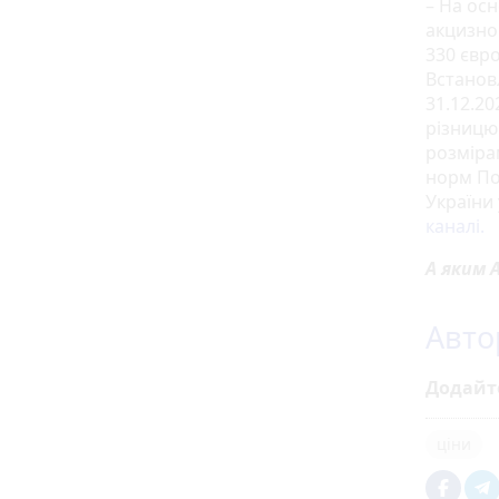
– На ос
акцизног
330 євро
Встанов
31.12.20
різницю
розміра
норм По
України 
каналі.
А яким 
Авто
Додайт
ціни