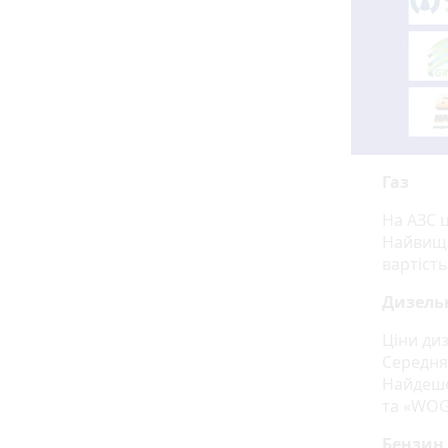
Газ
На АЗС ц
Найвища
вартість
Дизель
Ціни диз
Середня 
Найдеше
та «WOG
Бензин