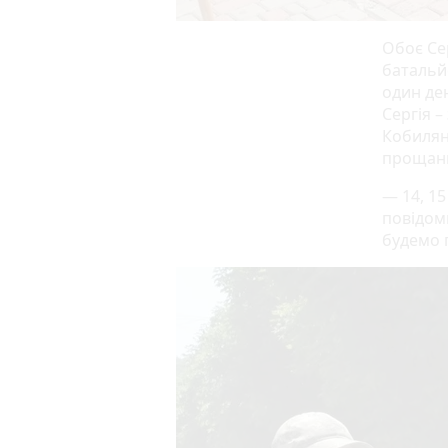
Обоє Се
батальйо
один де
Сергія –
Кобилянс
прощанн
— 14, 1
повідоми
будемо 