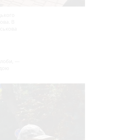
цького
ова. В
иськова
я
алоби, —
адою