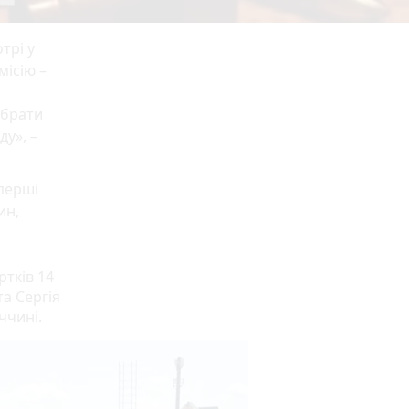
трі у
місію –
ібрати
ду», –
перші
ин,
ртків 14
та Сергія
ччині.