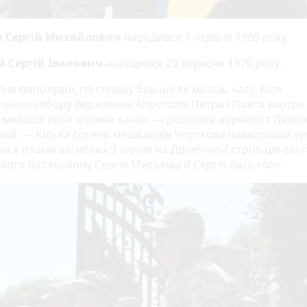
в Сергій Михайлович
народився 1 червня 1969 року.
й Сергій Іванович
народився 29 вересня 1975 року.
ня пополудні, по сплину більше як місяць часу, біля
льноо собору Верховних Апостолів Петра і Павла вкотре
 мелодія пісні «Плине кача», — розповів журналіст Люб
кий. — Кілька сотень мешканців Чорткова навколішки зу
 з тілами загиблих 9 липня на Донеччині стрільців-сані
кого батальйону Сергія Миськіва й Сергія Басістого.