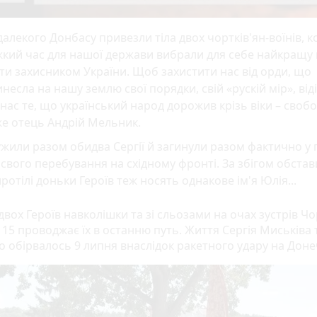
далекого Донбасу привезли тіла двох чортків'ян-воїнів, ко
кий час для нашої держави вибрали для себе найкращу 
ти захисником України. Щоб захистити нас від орди, що
несла на нашу землю свої порядки, свій «рускій мір», від
 нас те, що український народ дорожив крізь віки – свобо
е отець Андрій Мельник.
жили разом обидва Сергії й загинули разом фактично у 
 свого перебування на східному фронті. За збігом обстав
ротілі доньки Героїв теж носять однакове ім'я Юлія...
двох Героїв навколішки та зі сльозами на очах зустрів Чо
 15 проводжає їх в останню путь. Життя Сергія Миськіва 
о обірвалось 9 липня внаслідок ракетного удару на Доне