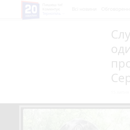
Пишеш ти!
Всі новини
Обговоренн
Коментує
Тернопіль
Слу
од
про
Се
15 липня 