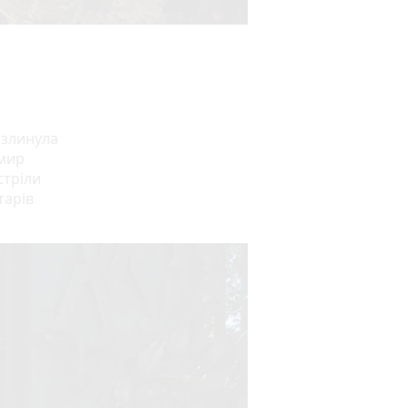
 злинула
омир
стріли
тарів