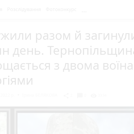
...
я
Розслідування
Фотоконкурс
жили разом й загинул
ин день. Тернопільщин
щається з двома воїн
ргіями
2022 р.
Ірина БЕЛЯКОВА
chat_bubble
share
visibility
2
0
3334