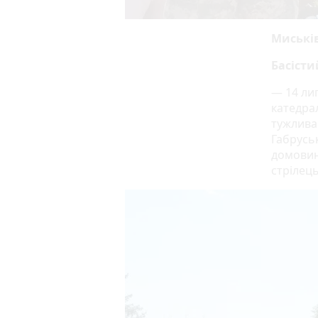
Миські
Басісти
— 14 лип
катедра
тужлива
Габрусь
домовини
стрілець