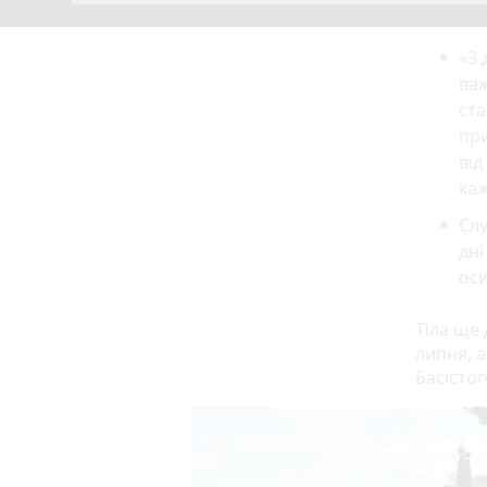
«З 
важ
ста
при
від
каж
Слу
дні
оси
Тіла ще 
липня, а
Басістог