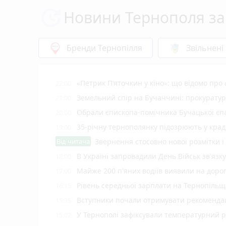
Новини Тернополя за
Бренди Тернопілля
Звільнені
«Петрик П’яточкин у кіно»: що відомо про
22:00
Земельний спір на Бучаччині: прокуратур
21:00
Обрали єпископа-помічника Бучацької єпа
20:00
35-річну тернополянку підозрюють у крад
19:00
Від читача
Звернення стосовно нової розмітки і
В Україні запровадили День Військ зв'язк
18:00
Майже 200 п'яних водіїв виявили на доро
17:00
Рівень середньої зарплати на Тернопільщ
16:15
Вступники почали отримувати рекомендаці
15:35
У Тернополі зафіксували температурний 
15:02