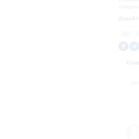
повідом
Додайт
АТО
Коме