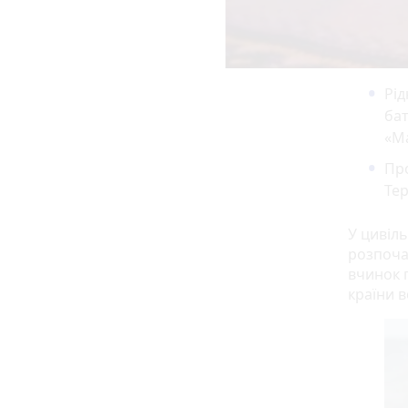
Рі
ба
«Ма
Про
Тер
У цивіл
розпочал
вчинок 
країни 