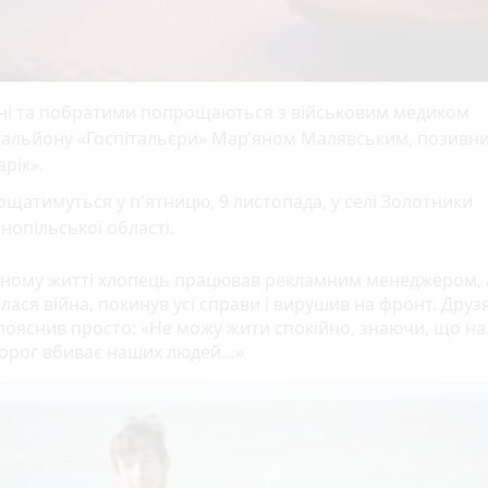
дні та побратими попрощаються з військовим медиком
тальйону «Госпітальєри» Мар’яном Малявським, позивн
рік».
щатимуться у п'ятницю, 9 листопада, у селі Золотники
нопільської області.
ьному житті хлопець працював рекламним менеджером, 
ася війна, покинув усі справи і вирушив на фронт. Друз
пояснив просто: «Не можу жити спокійно, знаючи, що на 
ворог вбиває наших людей…»