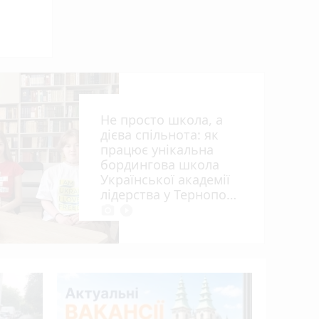
Не просто школа, а
дієва спільнота: як
працює унікальна
бордингова школа
Української академії
ія»
лідерства у Тернополі
photo_camera
play_circle_filled
15 років 
апеляцій
Василю Г