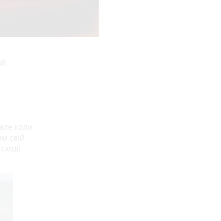
ий
але коли
ям свій
сході