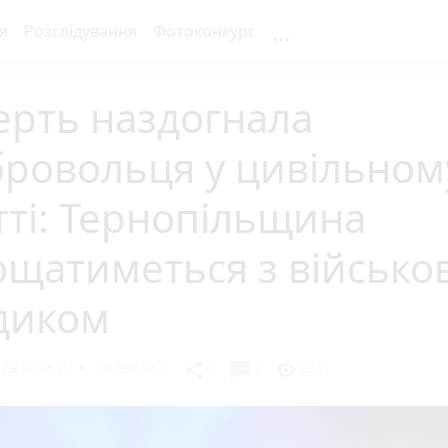
...
я
Розслідування
Фотоконкурс
ерть наздогнала
бровольця у цивільном
ті: Тернопільщина
ощатиметься з військо
диком
да 2018 р.
20 хвилин
chat_bubble
share
visibility
3
2
2043