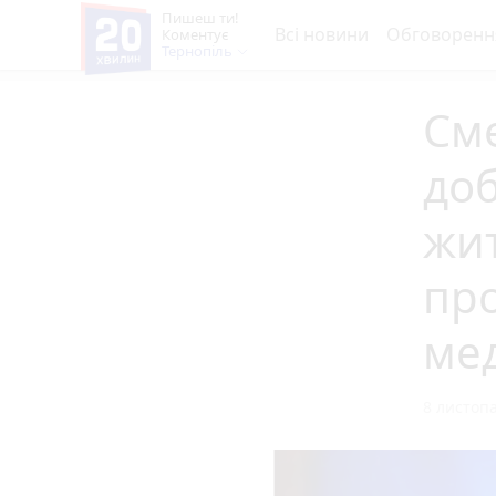
Пишеш ти!
Всі новини
Обговоренн
Коментує
Тернопіль
См
до
жит
пр
ме
8 листопа