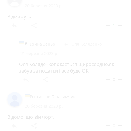
20 березня 2023 р.
Відмажуть
reply
share
remove
add
1
Ірина Зеньо
Оля Коляденко
reply
21 березня 2023 р.
Оля Коляденкопокається щиросердно,як
забув за податки і все буде ОК
reply
share
remove
add
0
Ростислав Гарасимчук
20 березня 2023 р.
Відомо, що він чорт.
reply
share
remove
add
0