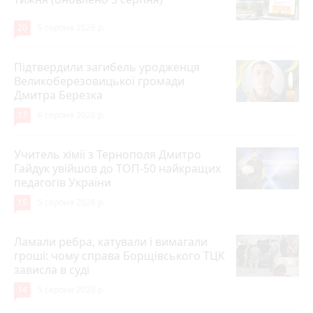
20
5 серпня 2026 р.
Підтвердили загибель уродженця
Великоберезовицької громади
Дмитра Березка
17
6 серпня 2026 р.
Учитель хімії з Тернополя Дмитро
Гайдук увійшов до ТОП-50 найкращих
педагогів України
15
5 серпня 2026 р.
Ламали ребра, катували і вимагали
гроші: чому справа Борщівського ТЦК
зависла в суді
14
5 серпня 2026 р.