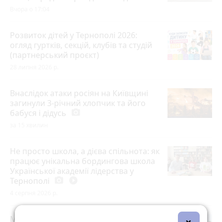
Вчора о 17:04
Розвиток дітей у Тернополі 2026:
огляд гуртків, секцій, клубів та студій
(партнерський проєкт)
28 липня 2026 р.
Внаслідок атаки росіян на Київщині
загинули 3-річний хлопчик та його
бабуся і дідусь
photo_camera
за 15 хвилин
Не просто школа, а дієва спільнота: як
працює унікальна бордингова школа
Української академії лідерства у
Тернополі
photo_camera
play_circle_filled
4 серпня 2026 р.
Мітинги на підтримку Михайла
×