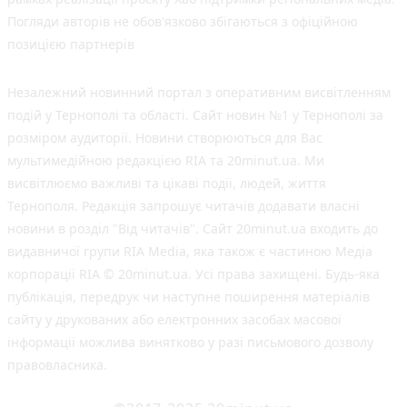
Погляди авторів не обов'язково збігаються з офіційною
позицією партнерів
Незалежний новинний портал з оперативним висвітленням
подій у Тернополі та області. Сайт новин №1 у Тернополі за
розміром аудиторії. Новини створюються для Вас
мультимедійною редакцією RIA та 20minut.ua. Ми
висвітлюємо важливі та цікаві події, людей, життя
Тернополя. Редакція запрошує читачів додавати власні
новини в розділ "Від читачів". Сайт 20minut.ua входить до
видавничої групи RIA Media, яка також є частиною Медіа
корпорації RIA © 20minut.ua. Усі права захищені. Будь-яка
публiкацiя, передрук чи наступне поширення матеріалів
сайту у друкованих або електронних засобах масової
інформації можлива винятково у разі письмового дозволу
правовласника.