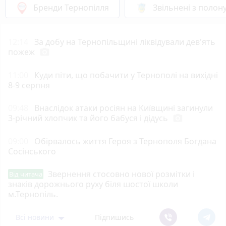
Бренди Тернопілля
Звільнені з полон
12:14
За добу на Тернопільщині ліквідували дев'ять
пожеж
photo_camera
11:00
Куди піти, що побачити у Тернополі на вихідні
8-9 серпня
09:48
Внаслідок атаки росіян на Київщині загинули
3-річний хлопчик та його бабуся і дідусь
photo_camera
09:00
Обірвалось життя Героя з Тернополя Богдана
Сосінського
Звернення стосовно нової розмітки і
Від читача
знаків дорожнього руху біля шостої школи
м.Тернопіль.
Всі новини
Підпишись