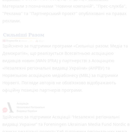
Матеріали з позначками "Новини компаній", "Прес-служба",
"Реклама" та "Партнерський проєкт" опубліковані на правах
реклами.
Здійснено за підтримки програми «Сильніші разом: Медіа та
Демократія», що реалізується Всесвітньою асоціацією
видавців новин (WAN-IFRA) у партнерстві з Асоціацією
«Незалежні регіональні видавці України» (АНРВУ) та
Норвезькою асоціацією медіабізнесу (MBL) за підтримки
Норвегії. Погляди авторів не обов’язково відображають
офіційну позицію партнерів програми.
Здійснено за підтримки Асоціації “Незалежні регіональні
видавці України” та Foreningen Ukrainian Media Fund Nordic в
рамках реалізації проєкту Хаб підтримки регіональних медіа.