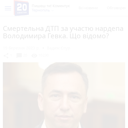
Пишеш ти! Коментує
Всі новини
Обговорен
Тернопіль
Смертельна ДТП за участю нардепа
Володимира Гевка. Що відомо?
19 березня 2023 р.
Вадим Єпур
chat_bubble
share
visibility
1
20
10230