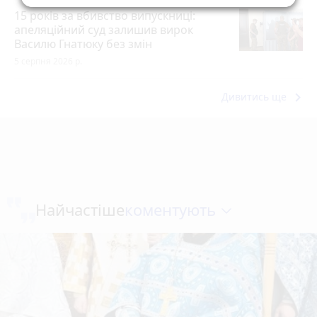
15 років за вбивство випускниці:
апеляційний суд залишив вирок
Василю Гнатюку без змін
5 серпня 2026 р.
keyboard_arrow_right
Дивитись ще
коментують
Найчастіше