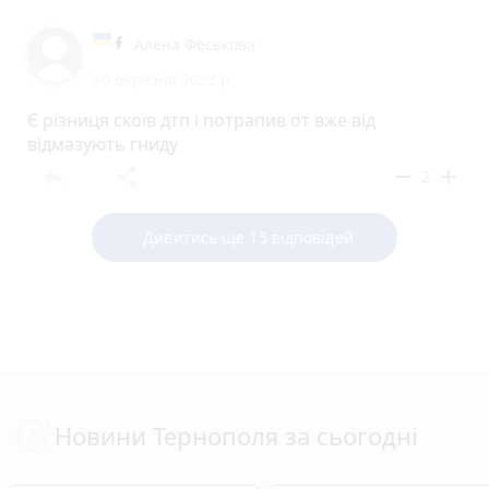
Алена Феськова
20 березня 2023 р.
Є різниця скоїв дтп і потрапив от вже від
відмазують гниду
reply
share
remove
add
2
Дивитись ще 15 відповідей
Новини Тернополя за сьогодні