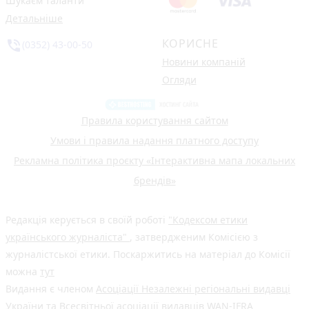
Шукаєм таланти
Детальніше
КОРИСНЕ
phone_in_talk
(0352) 43-00-50
Новини компаній
Огляди
Правила користування сайтом
Умови і правила надання платного доступу
Рекламна політика проєкту «Інтерактивна мапа локальних
брендів»
Редакція керується в своїй роботі
"Кодексом етики
українського журналіста"
, затвердженим Комісією з
журналістської етики. Поскаржитись на матеріал до Комісії
можна
тут
Видання є членом
Асоціації Незалежні регіональні видавці
України
та Всесвітньої асоціації видавців
WAN-IFRA