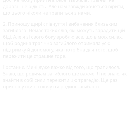
дорозі - не рідкість. Але нам завжди хочеться вірити,
що цього ніколи не трапиться з нами.
2. Приношу щирі співчуття і вибачення близьким
загиблого. Немає таких слів, які можуть зарадити цій
біді. Але я зі свого боку зроблю все, що в моїх силах,
щоб родина трагічно загиблого отримала усю
підтримку й допомогу, яка потрібна для того, щоб
пережити це страшне горе.
І останнє. Мені дуже важко від того, що трапилося.
Знаю, що родичам загиблого ще важче. Я не знаю, як
знайти в собі сили пережити цю трагедію. Ще раз
приношу щирі співчуття родині загиблого.