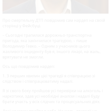
Про смертельну ДТП повідомив сам нардеп на своїй
сторінці у Фейсбуці.
– Сьогодні трапилася дорожньо-транспортна
пригода, яка закінчилася трагедією, – пише
Володимир Гевко. – Одним з учасників цього
жахливого інциденту був я, іншого лікарі, на жаль,
врятувати не змогли.
Ось що повідомив нардеп:
1. З перших хвилин цієї трагедії я співпрацюю зі
слідством і співпрацюватиму надалі.
Я зі свого боку пройшов усі перевірки на алкоголь і
наркотики, здав усі необхідні аналізи і надалі буду
брати участь у всіх слідчих та процесуальних діях.
Досі не можу прийти в себе. На жаль, трагедії на