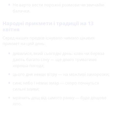
Не варто вести порожні розмови чи звичайні
балачки.
Народні прикмети і традиції на 13
квітня
Серед наших предків існувало чимало цікавих
прикмет на цей день:
дивилися, який сьогодні день: клен чи береза
дають багато соку — ще довго триватиме
хороша погода;
цього дня немає вітру — на можливі заморозки;
синє небо і немає хмар — скоро почнуться
сильні зливи;
мрячить дощ від самого ранку — буде дощове
літо.