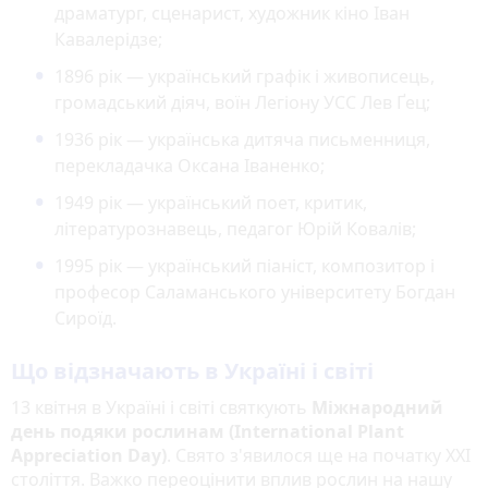
драматург, сценарист, художник кіно Іван
Кавалерідзе;
1896 рік — український графік і живописець,
громадський діяч, воїн Легіону УСС Лев Ґец;
1936 рік — українська дитяча письменниця,
перекладачка Оксана Іваненко;
1949 рік — український поет, критик,
літературознавець, педагог Юрій Ковалів;
1995 рік — український піаніст, композитор і
професор Саламанського університету Богдан
Сироїд.
Що відзначають в Україні і світі
13 квітня в Україні і світі святкують
Міжнародний
день подяки рослинам (International Plant
Appreciation Day)
. Свято з'явилося ще на початку XXI
століття. Важко переоцінити вплив рослин на нашу