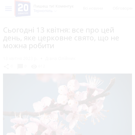
Пишеш ти! Коментує
Всі новини
Обговорен
Тернопіль
Сьогодні 13 квітня: все про цей
день, яке церковне свято, що не
можна робити
13 квітня 2023 р.
Діана Олійник
chat_bubble
share
visibility
0
0
612