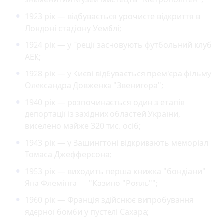
1923 рік — відбувається урочисте відкриття в
Лондоні стадіону Уемблі;
1924 рік — у Греції засновують футбольний клуб
АЕК;
1928 рік — у Києві відбувається прем'єра фільму
Олександра Довженка "Звенигора";
1940 рік — розпочинається один з етапів
депортації із західних областей України,
виселено майже 320 тис. осіб;
1943 рік — у Вашингтоні відкривають меморіал
Томаса Джефферсона;
1953 рік — виходить перша книжка "бондіани"
Яна Флемінга — "Казино "Рояль"";
1960 рік — Франція здійснює випробування
ядерної бомби у пустелі Сахара;