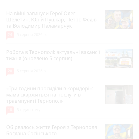
На війні загинули Герої Олег
Шелетин, Юрій Пушкар, Петро Федів
та Володимир Паламарчук
24
5 серпня 2026 р.
Робота в Тернополі: актуальні вакансії
тижня (оновлено 5 серпня)
20
5 серпня 2026 р.
«Три години просиділи в коридорі»:
мама скаржиться на послуги в
травмпункті Тернополя
18
5 годин тому
Обірвалось життя Героя з Тернополя
Богдана Сосінського