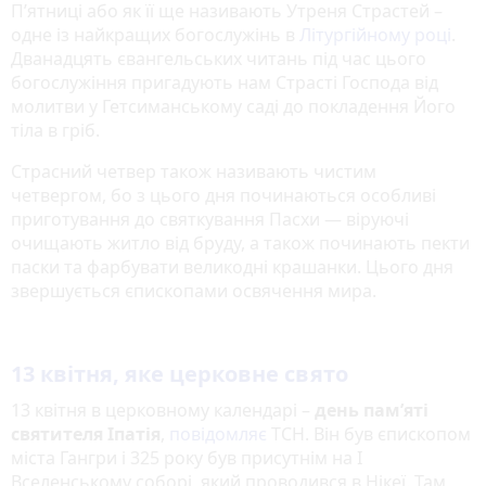
П’ятниці або як її ще називають Утреня Страстей –
одне із найкращих богослужінь в
Літургійному році
.
Дванадцять євангельських читань під час цього
богослужіння пригадують нам Страсті Господа від
молитви у Гетсиманському саді до покладення Його
тіла в гріб.
Страсний четвер також називають чистим
четвергом, бо з цього дня починаються особливі
приготування до святкування Пасхи — віруючі
очищають житло від бруду, а також починають пекти
паски та фарбувати великодні крашанки. Цього дня
звершується єпископами освячення мира.
13 квітня, яке церковне свято
13 квітня в церковному календарі –
день пам’яті
святителя Іпатія
,
повідомляє
ТСН. Він був єпископом
міста Гангри і 325 року був присутнім на I
Вселенському соборі, який проводився в Нікеї. Там