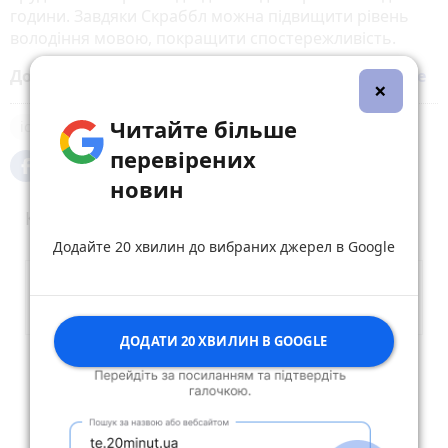
години. Завдяки Скраббл можна підвищити рівень
володіння мовою, покращити спостережливість.
Додайте 20 хвилин до вибраних джерел у
Google
×
Читайте більше
історія
перевірених
новин
Коментарі
Додайте 20 хвилин до вибраних джерел в Google
ДОДАТИ 20 ХВИЛИН В GOOGLE
Опублікувати коментар