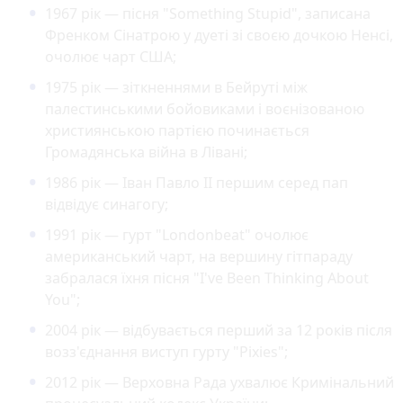
1967 рік — пісня "Something Stupid", записана
Френком Сінатрою у дуеті зі своєю дочкою Ненсі,
очолює чарт США;
1975 рік — зіткненнями в Бейруті між
палестинськими бойовиками і воєнізованою
християнською партією починається
Громадянська війна в Лівані;
1986 рік — Іван Павло II першим серед пап
відвідує синагогу;
1991 рік — гурт "Londonbeat" очолює
американський чарт, на вершину гітпараду
забралася їхня пісня "І've Been Thinking About
You";
2004 рік — відбувається перший за 12 років після
возз'єднання виступ гурту "Pixies";
2012 рік — Верховна Рада ухвалює Кримінальний