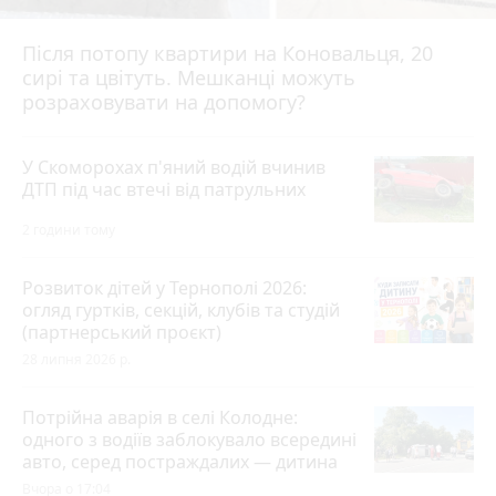
Після потопу квартири на Коновальця, 20
сирі та цвітуть. Мешканці можуть
розраховувати на допомогу?
У Скоморохах п'яний водій вчинив
ДТП під час втечі від патрульних
2 години тому
Розвиток дітей у Тернополі 2026:
огляд гуртків, секцій, клубів та студій
(партнерський проєкт)
28 липня 2026 р.
Потрійна аварія в селі Колодне:
одного з водіїв заблокувало всередині
авто, серед постраждалих — дитина
Вчора о 17:04