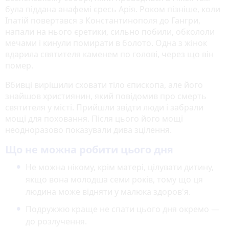
була піддана анафемі єресь Арія. Роком пізніше, коли
Іпатій повертався з Константинополя до Гангри,
напали на нього єретики, сильно побили, обкололи
мечами і кинули помирати в болото. Одна з жінок
вдарила святителя каменем по голові, через що він
помер.
Вбивці вирішили сховати тіло єпископа, але його
знайшов християнин, який повідомив про смерть
святителя у місті. Прийшли звідти люди і забрали
мощі для поховання. Після цього його мощі
неодноразово показували дива зцілення.
Що не можна робити цього дня
Не можна нікому, крім матері, цілувати дитину,
якщо вона молодша семи років, тому що ця
людина може відняти у малюка здоров'я.
Подружжю краще не спати цього дня окремо —
до розлучення.