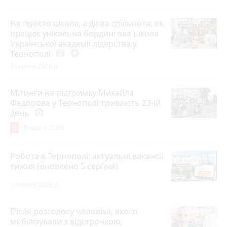
Не просто школа, а дієва спільнота: як
працює унікальна бордингова школа
Української академії лідерства у
Тернополі
photo_camera
play_circle_filled
4 серпня 2026 р.
Мітинги на підтримку Михайла
Федорова у Тернополі тривають 23-ій
день
photo_camera
6
Вчора о 21:00
Робота в Тернополі: актуальні вакансії
тижня (оновлено 5 серпня)
5 серпня 2026 р.
Після розголосу чоловіка, якого
мобілізували з відстрочкою,