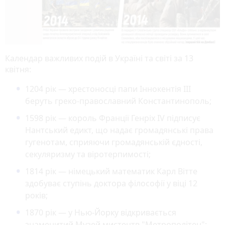
Календар важливих подій в Україні та світі за 13
квітня:
1204 рік — хрестоносці папи Іннокентія III
беруть греко-православний Константинополь;
1598 рік — король Франції Генріх IV підписує
Нантський едикт, що надає громадянські права
гугенотам, сприяючи громадянській єдності,
секуляризму та віротерпимості;
1814 рік — німецький математик Карл Вітте
здобуває ступінь доктора філософії у віці 12
років;
1870 рік — у Нью-Йорку відкривається
знаменитий Музей мистецтв "Метрополітен";