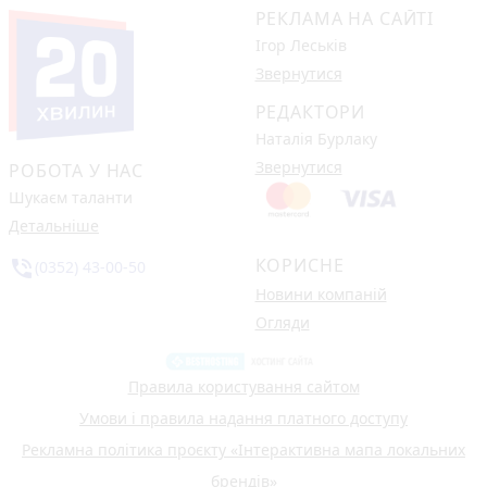
РЕКЛАМА НА САЙТІ
Ігор Леськів
Звернутися
РЕДАКТОРИ
Наталія Бурлаку
Звернутися
РОБОТА У НАС
Шукаєм таланти
Детальніше
КОРИСНЕ
phone_in_talk
(0352) 43-00-50
Новини компаній
Огляди
Правила користування сайтом
Умови і правила надання платного доступу
Рекламна політика проєкту «Інтерактивна мапа локальних
брендів»