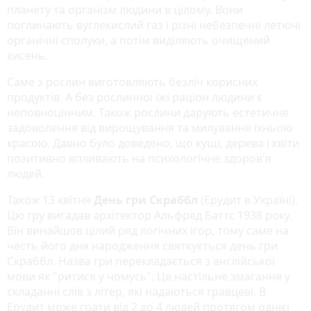
планету та організм людини в цілому. Вони
поглинають вуглекислий газ і різні небезпечні летючі
органічні сполуки, а потім виділяють очищений
кисень.
Саме з рослин виготовляють безліч корисних
продуктів. А без рослинної їжі раціон людини є
неповноцінним. Також рослини дарують естетичне
задоволення від вирощування та милування їхньою
красою. Давно було доведено, що кущі, дерева і квіти
позитивно впливають на психологічне здоров'я
людей.
Також 13 квітня
День гри Скраббл
(Ерудит в Україні).
Цю гру вигадав архітектор Альфред Баттс 1938 року.
Він винайшов цілий ряд логічних ігор, тому саме на
честь його дня народження святкується день гри
Скраббл. Назва гри перекладається з англійської
мови як "ритися у чомусь". Це настільне змагання у
складанні слів з літер, які надаються гравцеві. В
Ерудит може грати від 2 до 4 людей протягом однієї