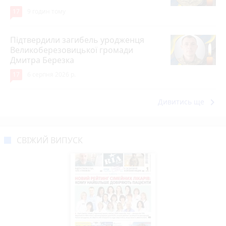
17
9 годин тому
Підтвердили загибель уродженця
Великоберезовицької громади
Дмитра Березка
17
6 серпня 2026 р.
keyboard_arrow_right
Дивитись ще
СВІЖИЙ ВИПУСК