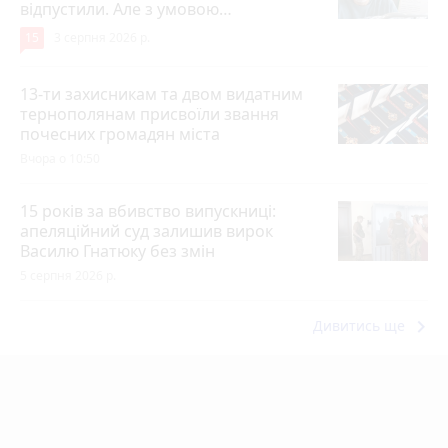
відпустили. Але з умовою…
15
3 серпня 2026 р.
13-ти захисникам та двом видатним
тернополянам присвоїли звання
почесних громадян міста
Вчора о 10:50
15 років за вбивство випускниці:
апеляційний суд залишив вирок
Василю Гнатюку без змін
5 серпня 2026 р.
keyboard_arrow_right
Дивитись ще