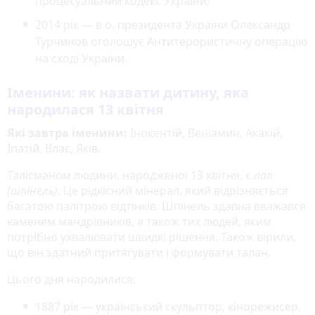
процесуальний кодекс України;
2014 рік — в.о. президента України Олександр
Турчинов оголошує Антитерористичну операцію
на сході України.
Іменини: як назвати дитину, яка
народилася 13 квітня
Які завтра іменини:
Інокентій, Веніамин, Акакій,
Іпатій, Влас, Яків.
Талісманом людини, народженої 13 квітня, є
лал
(шпінель)
. Це рідкісний мінерал, який відрізняється
багатою палітрою відтінків. Шпінель здавна вважався
каменем мандрівників, а також тих людей, яким
потрібно ухвалювати швидкі рішення. Також вірили,
що він здатний притягувати і формувати талан.
Цього дня народилися:
1887 рік — український скульптор, кінорежисер,