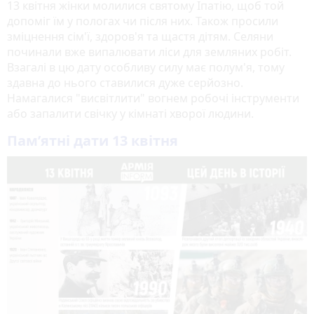
13 квітня жінки молилися святому Іпатію, щоб той
допоміг їм у пологах чи після них. Також просили
зміцнення сім'ї, здоров'я та щастя дітям. Селяни
починали вже випалювати ліси для земляних робіт.
Взагалі в цю дату особливу силу має полум'я, тому
здавна до нього ставилися дуже серйозно.
Намагалися "висвітлити" вогнем робочі інструменти
або запалити свічку у кімнаті хворої людини.
Пам’ятні дати 13 квітня