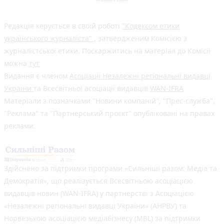
Редакція керується в своїй роботі
"Кодексом етики
українського журналіста"
, затвердженим Комісією з
журналістської етики. Поскаржитись на матеріал до Комісії
можна
тут
Видання є членом
Асоціації Незалежні регіональні видавці
України
та Всесвітньої асоціації видавців
WAN-IFRA
Матеріали з позначками "Новини компаній", "Прес-служба",
"Реклама" та "Партнерський проєкт" опубліковані на правах
реклами.
Здійснено за підтримки програми «Сильніші разом: Медіа та
Демократія», що реалізується Всесвітньою асоціацією
видавців новин (WAN-IFRA) у партнерстві з Асоціацією
«Незалежні регіональні видавці України» (АНРВУ) та
Норвезькою асоціацією медіабізнесу (MBL) за підтримки