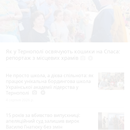
Як у Тернополі освячують кошики на Спаса:
репортаж з місцевих храмів
photo_camera
play_circle_filled
Не просто школа, а дієва спільнота: як
працює унікальна бордингова школа
Української академії лідерства у
Тернополі
photo_camera
play_circle_filled
4 серпня 2026 р.
15 років за вбивство випускниці:
апеляційний суд залишив вирок
Василю Гнатюку без змін