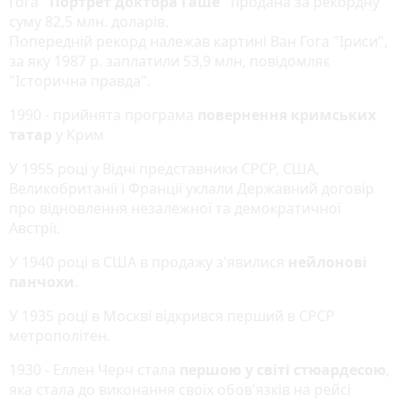
Гога
"Портрет доктора Гаше"
продана за рекордну
суму 82,5 млн. доларів.
Попередній рекорд належав картині Ван Гога "Іриси",
за яку 1987 р. заплатили 53,9 млн, повідомляє
"Історична правда".
1990 - прийнята програма
повернення кримських
татар
у Крим
У 1955 році у Відні представники СРСР, США,
Великобританії і Франції уклали Державний договір
про відновлення незалежної та демократичної
Австрії.
У 1940 році в США в продажу з'явилися
нейлонові
панчохи
.
У 1935 році в Москві відкрився перший в СРСР
метрополітен.
1930 - Еллен Черч стала
першою у світі стюардесою
,
яка стала до виконання своїх обов'язків на рейсі