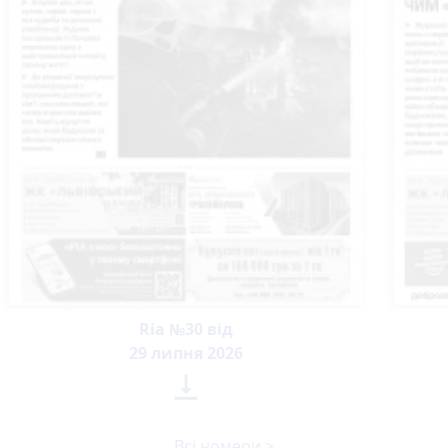
Ria №30 від
29 липня 2026

Всі номери >