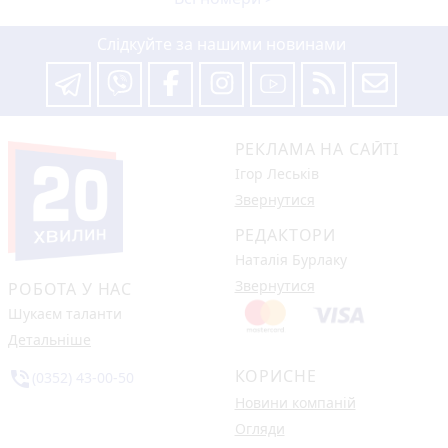
Слідкуйте за нашими новинами
РЕКЛАМА НА САЙТІ
Ігор Леськів
Звернутися
РЕДАКТОРИ
Наталія Бурлаку
Звернутися
РОБОТА У НАС
Шукаєм таланти
Детальніше
КОРИСНЕ
phone_in_talk
(0352) 43-00-50
Новини компаній
Огляди