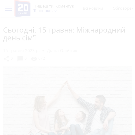
Пишеш ти! Коментує
Всі новини
Обговорен
Тернопіль
Сьогодні, 15 травня: Міжнародний
день сім’ї
15 травня 2023 р.
Діана Олійник
chat_bubble
share
visibility
0
0
672