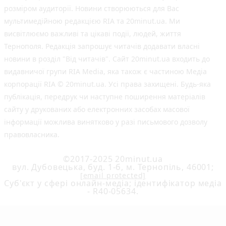
розміром аудиторії. Новини створюються для Вас
мультимедійною редакцією RIA та 20minut.ua. Ми
висвітлюємо важливі та цікаві події, людей, життя
Тернополя. Редакція запрошує читачів додавати власні
новини в розділ "Від читачів". Сайт 20minut.ua входить до
видавничої групи RIA Media, яка також є частиною Медіа
корпорації RIA © 20minut.ua. Усі права захищені. Будь-яка
публiкацiя, передрук чи наступне поширення матеріалів
сайту у друкованих або електронних засобах масової
інформації можлива винятково у разі письмового дозволу
правовласника.
©2017-2025 20minut.ua
вул. Дубовецька, буд. 1-б, м. Тернопіль, 46001;
[email protected]
Cуб'єкт у сфері онлайн-медіа; ідентифікатор медіа
- R40-05634.