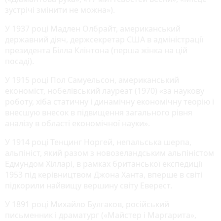
зустрічі змінити не можна»).
У 1937 році Мадлен Олбрайт, американський
державний діяч, держсекретар США в адміністрації
президента Білла Клінтона (перша жінка на цій
посаді).
У 1915 році Пол Самуельсон, американський
економіст, нобелівський лауреат (1970) «за наукову
роботу, хіба статичну і динамічну економічну теорію і
внесшую внесок в підвищення загального рівня
аналізу в області економічної науки».
У 1914 році Тенцинг Норгей, непальська шерпа,
альпініст, який разом з новозеландським альпіністом
Едмундом Хілларі, в рамках британської експедиції
1953 під керівництвом Джона Ханта, вперше в світі
підкорили найвищу вершину світу Еверест.
У 1891 році Михайло Булгаков, російський
письменник і драматург («Майстер і Маргарита»,