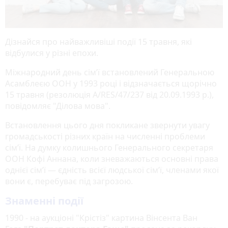
Дізнайся про найважливіші події 15 травня, які
відбулися у різні епохи.
Міжнародний день сім’ї встановлений Генеральною
Асамблеєю ООН у 1993 році і відзначається щорічно
15 травня (резолюція A/RES/47/237 від 20.09.1993 р.),
повідомляє "Ділова мова".
Встановлення цього дня покликане звернути увагу
громадськості різних країн на численні проблеми
сім’ї. На думку колишнього Генерального секретаря
ООН Кофі Аннана, коли зневажаються основні права
однієї сім’ї — єдність всієї людської сім’ї, членами якої
вони є, перебуває під загрозою.
Знаменні події
1990 - на аукціоні "Крістіз" картина Вінсента Ван