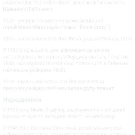
авіакомпанії "United Airlines" між Сан-Франциско та
Шаєнном (Вайомінг)
1928 - уперше з'явився мультиплікаційний
герой
Міккі-Маус
(мультфільм "Plane Crazy")
1905 - засновано місто
Лас-Вегас
у штаті Невада, США
У 1848 році з цього дня, відповідно до закону
австрійського імператора Фердинанда I від 17 квітня
1848, скасовувалися селянські повинності в Галичині
(селянська реформа 1848).
1618
- німецький астроном Йоганн Кеплер
проголосив відкритий ним
закон руху планет
Народилися
У 1953 році Майк Олдфілд, знаменитий англійський
музикант-мульти інструменталіст і композитор.
У 1940 році Світлана Світлична, російська актриса
(«Діамантова рука», «17 миттєвостей весни», «Місце