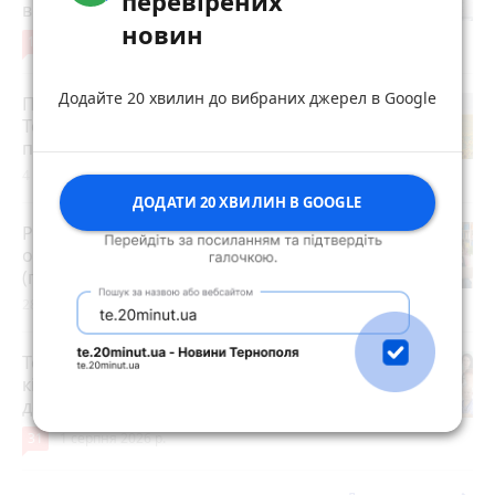
перевірених
відпустили. Але з умовою…
новин
10
3 серпня 2026 р.
Додайте 20 хвилин до вибраних джерел в Google
Після пекельної спеки на
Тернопільщину прийдуть грози:
прогноз погоди на 5-7 серпня
4 серпня 2026 р.
ДОДАТИ 20 ХВИЛИН В GOOGLE
Розвиток дітей у Тернополі 2026:
огляд гуртків, секцій, клубів та студій
(партнерський проєкт)
28 липня 2026 р.
Топ-15 сімейних лікарів Тернополя за
кількістю декларацій: кому найбільше
довіряють пацієнти
31
1 серпня 2026 р.