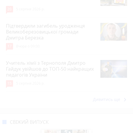
20
5 серпня 2026 р.
Підтвердили загибель уродженця
Великоберезовицької громади
Дмитра Березка
17
Вчора о 09:00
Учитель хімії з Тернополя Дмитро
Гайдук увійшов до ТОП-50 найкращих
педагогів України
15
5 серпня 2026 р.
keyboard_arrow_right
Дивитись ще
СВІЖИЙ ВИПУСК