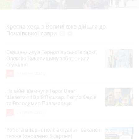
4 серпня 2026 р.
Хресна хода з Волині вже дійшла до
Почаївської лаври
photo_camera
play_circle_filled
Священнику з Тернопільської єпархії
Олексію Николишину заборонили
служіння
36
5 серпня 2026 р.
На війні загинули Герої Олег
Шелетин, Юрій Пушкар, Петро Федів
та Володимир Паламарчук
24
5 серпня 2026 р.
Робота в Тернополі: актуальні вакансії
тижня (оновлено 5 серпня)