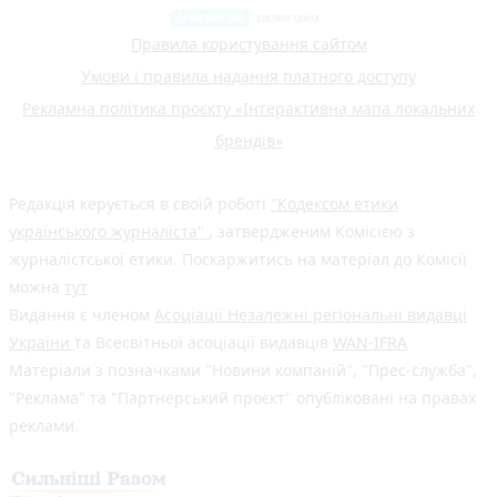
Правила користування сайтом
Умови і правила надання платного доступу
Рекламна політика проєкту «Інтерактивна мапа локальних
брендів»
Редакція керується в своїй роботі
"Кодексом етики
українського журналіста"
, затвердженим Комісією з
журналістської етики. Поскаржитись на матеріал до Комісії
можна
тут
Видання є членом
Асоціації Незалежні регіональні видавці
України
та Всесвітньої асоціації видавців
WAN-IFRA
Матеріали з позначками "Новини компаній", "Прес-служба",
"Реклама" та "Партнерський проєкт" опубліковані на правах
реклами.