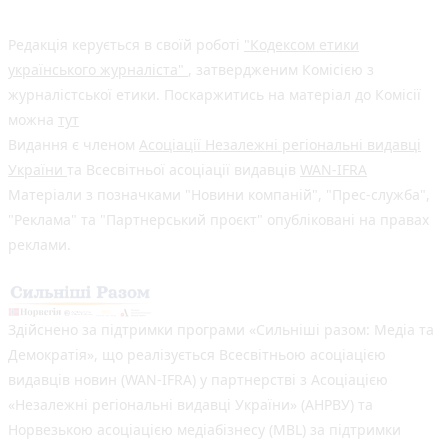
Редакція керується в своїй роботі
"Кодексом етики
українського журналіста"
, затвердженим Комісією з
журналістської етики. Поскаржитись на матеріал до Комісії
можна
тут
Видання є членом
Асоціації Незалежні регіональні видавці
України
та Всесвітньої асоціації видавців
WAN-IFRA
Матеріали з позначками "Новини компаній", "Прес-служба",
"Реклама" та "Партнерський проєкт" опубліковані на правах
реклами.
Здійснено за підтримки програми «Сильніші разом: Медіа та
Демократія», що реалізується Всесвітньою асоціацією
видавців новин (WAN-IFRA) у партнерстві з Асоціацією
«Незалежні регіональні видавці України» (АНРВУ) та
Норвезькою асоціацією медіабізнесу (MBL) за підтримки