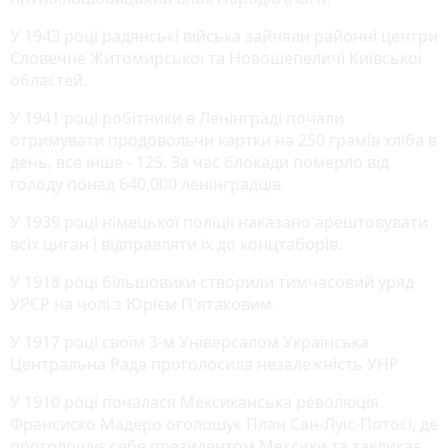
У 1943 році радянські війська зайняли районні центри
Словечне Житомирської та Новошепеличі Київської
областей.
У 1941 році робітники в Ленінграді почали
отримувати продовольчи картки на 250 грамів хліба в
день, все інше - 125. За час блокади померло від
голоду понад 640,000 ленінградців.
У 1939 році німецької поліції наказано арештовувати
всіх циган і відправляти їх до концтаборів.
У 1918 році більшовики створили тимчасовий уряд
УРСР на чолі з Юрієм П'ятаковим.
У 1917 році своїм 3-м Універсалом Українська
Центральна Рада проголосила незалежність УНР
У 1910 році почалася Мексиканська революція.
Франсиско Мадеро оголошує План Сан-Луїс-Потосі, де
проголошує себе президентом Мексики та закликає