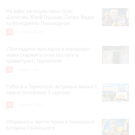
На війні загинули Герої Олег
Шелетин, Юрій Пушкар, Петро Федів
та Володимир Паламарчук
24
5 серпня 2026 р.
«Три години просиділи в коридорі»:
мама скаржиться на послуги в
травмпункті Тернополя
23
7 годин тому
Робота в Тернополі: актуальні вакансії
тижня (оновлено 5 серпня)
20
5 серпня 2026 р.
Обірвалось життя Героя з Тернополя
Богдана Сосінського