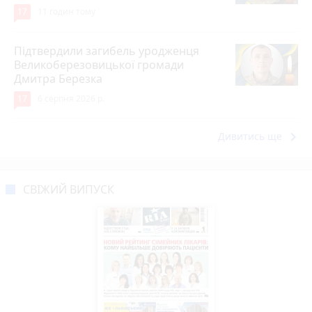
17
11 годин тому
Підтвердили загибель уродженця
Великоберезовицької громади
Дмитра Березка
17
6 серпня 2026 р.
keyboard_arrow_right
Дивитись ще
СВІЖИЙ ВИПУСК