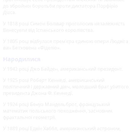
до збройної боротьби проти диктатора Порфіріо
Діаса.
У 1818 році Симон Болівар проголосив незалежність
Венесуели від Іспанського королівства.
У 1805 році відбулася прем'єра єдиною опери Людвіга
ван Бетховена «Фіделіо».
Народилися
У 1942 році Джо Байден, американський президент.
У 1925 році Роберт Кеннеді, американський
політичний і державний діяч, молодший брат убитого
президента Джона Ф. Кеннеді.
У 1924 році Бенуа Мандельброт, французький
математик польського походження, засновник
фрактальної геометрії.
У 1889 році Едвін Хаббл, американський астроном,