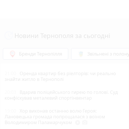
Новини Тернополя за сьогодні
Бренди Тернопілля
Звільнені з полон
21:00
Оренда квартир без ріелторів: чи реально
знайти житло в Тернополі
20:03
Вдарив поліцейського гирею по голові. Суд
конфіскував металевий спортінвентар
19:00
Хор виконав останню волю Героя:
Лановецька громада попрощалася з воїном
Володимиром Паламарчуком
play_circle_filled
photo_camera