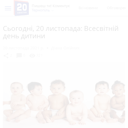
Пишеш ти! Коментує
Всі новини
Обговорен
Тернопіль
Сьогодні, 20 листопада: Всесвітній
день дитини
20 листопада 2021 р.
Діана Олійник
chat_bubble
share
visibility
2
0
721