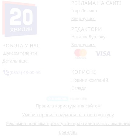
РЕКЛАМА НА САЙТІ
Ігор Леськів
Звернутися
РЕДАКТОРИ
Наталія Бурлаку
Звернутися
РОБОТА У НАС
Шукаєм таланти
Детальніше
КОРИСНЕ
phone_in_talk
(0352) 43-00-50
Новини компаній
Огляди
Правила користування сайтом
Умови і правила надання платного доступу
Рекламна політика проєкту «Інтерактивна мапа локальних
брендів»