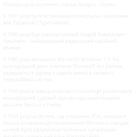
Міжнародної космічної станції (модуль «Зоря»).
У 1991 році були встановлені консульські відносини
між Україною і Туреччиною.
У 1990 році був заарештований Андрій Романович
Чикатило - найвідоміший радянський серійний
вбивця.
У 1985 році випущена Microsoft Windows 1.0. На
сьогоднішній день компанія Microsoft як і раніше
залишається одним з лідерів ринку в сегменті
операційних систем.
У 1945 році в німецькому місті Нюрнберг розпочався
міжнародний судовий процес над нацистськими
діячами Третього Рейху.
У 1943 році на Волині, під охороною УПА, почалася
Перша конференція поневолених Москвою народів,
на якій була оформлена політична організація -
Антибільшовицький Блок Народів (АБН).