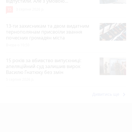
відпустили. Але з умовою…
15
3 серпня 2026 р.
13-ти захисникам та двом видатним
тернополянам присвоїли звання
почесних громадян міста
Вчора о 10:50
15 років за вбивство випускниці:
апеляційний суд залишив вирок
Василю Гнатюку без змін
5 серпня 2026 р.
keyboard_arrow_right
Дивитись ще