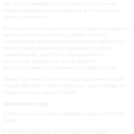
т.д., театри,
музеї
та інші організації та установи.
Заклики жертвувати на підтримку дітей знаходять
відгук у населення.
Кожна дитина має право на освіту, право на здоров’я і
належну медичну допомогу, право на ім’я та
громадянство. Кожна дитина має право зростати у
турботливому родинному середовищі та бути
захищеною від жорстокого поводження та
насильства. Кожен з нас може зробити
дитину щасливою та впевненою в майбутньому.
Цікаво, що саме у 20-е листопада відзначають своє
професійне свято «День педіатра» і дитячі лікарі, які
турбуються про здоров’я дітей.
Знаменні події
У 2003 році в Антарктиді знайдено лід віком 900 000
років.
У 1998 році відбувся запуск першого модуля