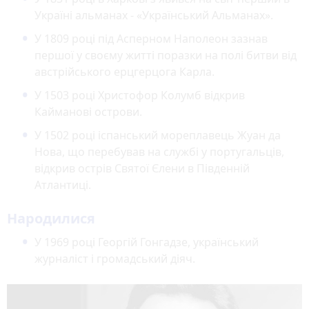
Україні альманах - «Український Альманах».
У 1809 році під Асперном Наполеон зазнав
першої у своєму житті поразки на полі битви від
австрійського ерцгерцога Карла.
У 1503 році Христофор Колумб відкрив
Кайманові острови.
У 1502 році іспанський мореплавець Жуан да
Нова, що перебував на службі у португальців,
відкрив острів Святої Єлени в Південній
Атлантиці.
Народилися
У 1969 році Георгій Гонгадзе, український
журналіст і громадський діяч.