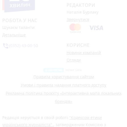
РЕДАКТОРИ
Наталія Бурлаку
Звернутися
РОБОТА У НАС
Шукаєм таланти
Детальніше
КОРИСНЕ
phone_in_talk
(0352) 43-00-50
Новини компаній
Огляди
Правила користування сайтом
Умови і правила надання платного доступу
Рекламна політика проєкту «Інтерактивна мапа локальних
брендів»
Редакція керується в своїй роботі
"Кодексом етики
українського журналіста"
, затвердженим Комісією з