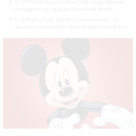
У 1937 році почала роботу перша дрейфуюча
експедиція під назвою «Північний полюс».
У 1928 році Уолт Дісней отримав патент на
монопольне використання образу Міккі Мауса.