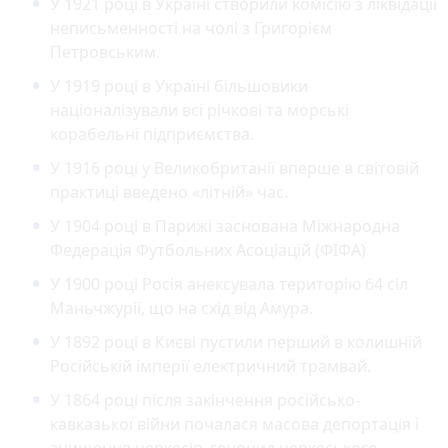
У 1921 році в Україні створили комісію з ліквідації
неписьменності на чолі з Григорієм
Петровським.
У 1919 році в Україні більшовики
націоналізували всі річкові та морські
корабельні підприємства.
У 1916 році у Великобританії вперше в світовій
практиці введено «літній» час.
У 1904 році в Парижі заснована Міжнародна
Федерація Футбольних Асоціацій (ФІФА)
У 1900 році Росія анексувала територію 64 сіл
Маньчжурії, що на схід від Амура.
У 1892 році в Києві пустили перший в колишній
Російській імперії електричний трамвай.
У 1864 році після закінчення російсько-
кавказької війни почалася масова депортація і
знищення черкесів, геноцид черкеського