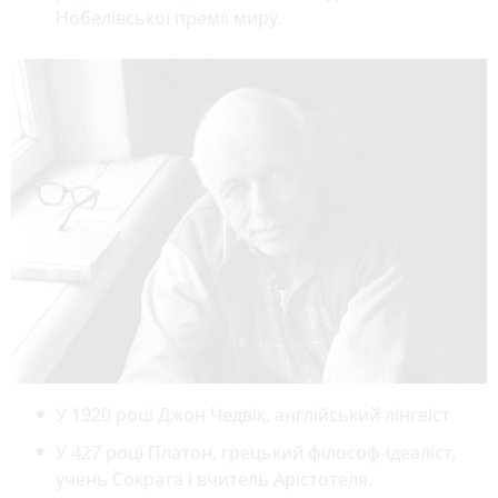
Нобелівської премії миру.
У 1920 році Джон Чедвік, англійський лінгвіст
У 427 році Платон, грецький філософ-ідеаліст,
учень Сократа і вчитель Арістотеля.