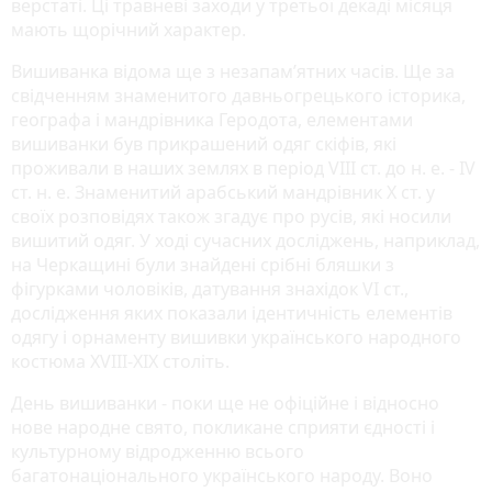
верстаті. Ці травневі заходи у третьої декаді місяця
мають щорічний характер.
Вишиванка відома ще з незапам’ятних часів. Ще за
свідченням знаменитого давньогрецького історика,
географа і мандрівника Геродота, елементами
вишиванки був прикрашений одяг скіфів, які
проживали в наших землях в період VIII ст. до н. е. - IV
ст. н. е. Знаменитий арабський мандрівник X ст. у
своїх розповідях також згадує про русів, які носили
вишитий одяг. У ході сучасних досліджень, наприклад,
на Черкащині були знайдені срібні бляшки з
фігурками чоловіків, датування знахідок VI ст.,
дослідження яких показали ідентичність елементів
одягу і орнаменту вишивки українського народного
костюма XVIII-XIX століть.
День вишиванки - поки ще не офіційне і відносно
нове народне свято, покликане сприяти єдності і
культурному відродженню всього
багатонаціонального українського народу. Воно