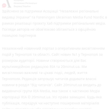
Здійснено за підтримки Асоціації “Незалежні регіональні
видавці України” та Foreningen Ukrainian Media Fund Nordic в
рамках реалізації проєкту Хаб підтримки регіональних медіа.
Погляди авторів не обов'язково збігаються з офіційною
позицією партнерів
Незалежний новинний портал з оперативним висвітленням
подій у Тернополі та області. Сайт новин №1 у Тернополі за
розміром аудиторії. Новини створюються для Вас
мультимедійною редакцією RIA та 20minut.ua. Ми
висвітлюємо важливі та цікаві події, людей, життя
Тернополя. Редакція запрошує читачів додавати власні
новини в розділ "Від читачів". Сайт 20minut.ua входить до
видавничої групи RIA Media, яка також є частиною Медіа
корпорації RIA © 20minut.ua. Усі права захищені. Будь-яка
публiкацiя, передрук чи наступне поширення матеріалів