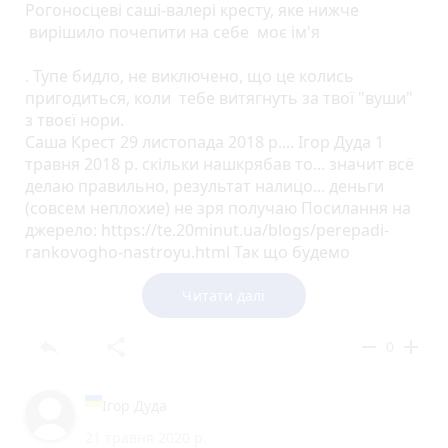
Рогоносцеві саші-валері кресту, яке нижче
вирішило почепити на себе моє ім'я
. Тупе бидло, не виключено, що це колись
пригодиться, коли тебе витягнуть за твої "вуши"
з твоєї нори.
Саша Крест 29 листопада 2018 р.... Ігор Дуда 1
травня 2018 р. скільки нашкрябав то... значит всё
делаю правильно, результат налицо... деньги
(совсем неплохие) не зря получаю Посилання на
джерело: https://te.20minut.ua/blogs/perepadi-
rankovogho-nastroyu.html Так що будемо
працювати наполегливо. Я ще ні одного пацієнта
так просто не кинув. Терпіння дає результати.
Читати далі
reply Відповісти share Поділитисяremove 0 add
Посилання на джерело:
reply
share
remove
add
0
https://te.20minut.ua/blogs/povtorennya-uzhe-
projdenogho.html
Посилання на джерело:
Iгор Дуда
https://te.20minut.ua/Kryminal/ternopolyanin-trichi-
21 травня 2020 р.