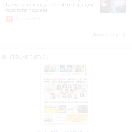
Гайдук увійшов до ТОП-50 найкращих
педагогів України
15
5 серпня 2026 р.
keyboard_arrow_right
Дивитись ще
СВІЖИЙ ВИПУСК