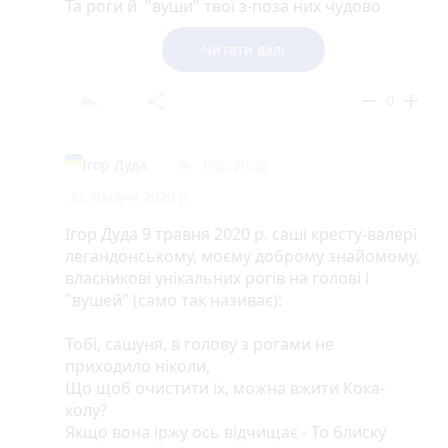
Та роги й "вуши" твої з-поза них чудово
видно,
Під настрій добрий чому б не
Читати далі
поспілкуватись?
І над тобою, ЧМО бидляче, посміятись,
reply
share
remove
add
0
Ти, параноїк, сподіваєшся мене "дістати"?
Тоді - вперед! Лиш зранку не забудь посрати
Це ж - твій вже звичний денний раціон,
Ігор Дуда
Ігор Дуда
reply
Bon apetit, валера-саша крест - HAND-ON!
22 травня 2020 р.
Скажи.... а...вотэто ...ВАЛЕРА.., ЛЕВАНДОВСКИ
ЧМО ДУБОВОЕ....останется....в
Ігор Дуда 9 травня 2020 р. саші кресту-валері
..."Баварии".....или....кудато...в...MLS....уйдет...Не
легандонському, моєму доброму знайомому,
что...такое...MLS...ну...ты и тупое!!!
власникові унікальних рогів на голові і
"вушей" (само так називає):
Тобі, сашуня, в голову з рогами не
приходило ніколи,
Що щоб очистити їх, можна вжити Кока-
колу?
Якщо вона іржу ось відчищає - То блиску