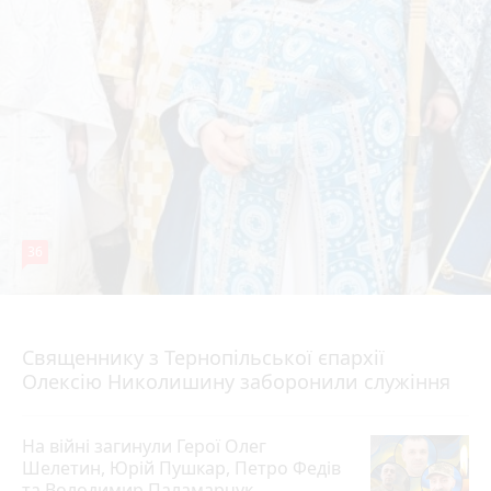
36
5 серпня 2026 р.
Священнику з Тернопільської єпархії
Олексію Николишину заборонили служіння
На війні загинули Герої Олег
Шелетин, Юрій Пушкар, Петро Федів
та Володимир Паламарчук