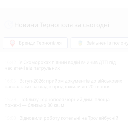
Новини Тернополя за сьогодні
Бренди Тернопілля
Звільнені з полон
16:42
У Скоморохах п'яний водій вчинив ДТП під
час втечі від патрульних
16:05
Вступ-2026: прийом документів до військових
навчальних закладів продовжили до 20 серпня
15:29
Поблизу Тернополя чорний дим: площа
пожежі — близько 80 кв. м
15:00
Відновили роботу котельні на Тролейбусній