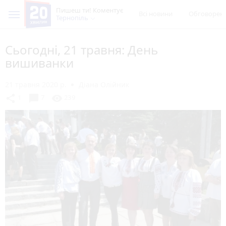
Пишеш ти! Коментує
Всі новини
Обговорен
Тернопіль
Сьогодні, 21 травня: День
вишиванки
21 травня 2020 р.
Діана Олійник
chat_bubble
share
visibility
1
7
239