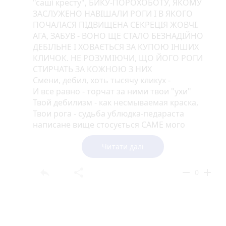
"саші кресту", БИКУ-ПОРОХОБОТУ, ЯКОМУ
ЗАСЛУЖЕНО НАВІШАЛИ РОГИ І В ЯКОГО
ПОЧАЛАСЯ ПІДВИЩЕНА СЕКРЕЦІЯ ЖОВЧІ.
АГА, ЗАБУВ - ВОНО ЩЕ СТАЛО БЕЗНАДІЙНО
ДЕБІЛЬНЕ І ХОВАЄТЬСЯ ЗА КУПОЮ ІНШИХ
КЛИЧОК. НЕ РОЗУМІЮЧИ, ЩО ЙОГО РОГИ
СТИРЧАТЬ ЗА КОЖНОЮ З НИХ
Смени, дебил, хоть тысячу кликух -
И все равно - торчат за ними твои "ухи"
Твой дебилизм - как несмываемая краска,
Твои рога - судьба ублюдка-педараста
написане вище стосується САМЕ мого
доброго приятеля саші креста. Хоча звати
його валера, а прізвище - як у знаменитого
Читати далі
польського футболіста з Бундесліги.
Уточнюю це, тому що оте ЧМО почне
reply
share
remove
add
0
розбризкувати власне гівно на сайті й
гиготіти :))), що це я сам собі написав.