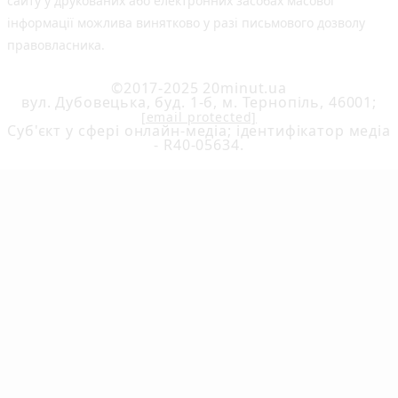
сайту у друкованих або електронних засобах масової
інформації можлива винятково у разі письмового дозволу
правовласника.
©2017-2025 20minut.ua
вул. Дубовецька, буд. 1-б, м. Тернопіль, 46001;
[email protected]
Cуб'єкт у сфері онлайн-медіа; ідентифікатор медіа
- R40-05634.