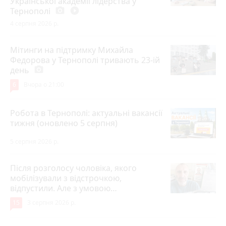
Української академії лідерства у
Тернополі
photo_camera
play_circle_filled
4 серпня 2026 р.
Мітинги на підтримку Михайла
Федорова у Тернополі тривають 23-ій
день
photo_camera
6
Вчора о 21:00
Робота в Тернополі: актуальні вакансії
тижня (оновлено 5 серпня)
5 серпня 2026 р.
Після розголосу чоловіка, якого
мобілізували з відстрочкою,
відпустили. Але з умовою…
15
3 серпня 2026 р.