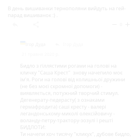
za-den-podzvoniv-u-politsiyu-scho-u-nogo-vkrali-m-
11060865.html
В день вишиванки тернополяни вийдуть на гей-
парад вишиванок :) .
reply
share
remove
add
0
Ігор Дуда
Iгор Дуда
reply
21 травня 2020 р.
Бидло з гіллястими рогами на голові на
кличку "Саша Крест" знову начепило моє
ім'я. Роги на голові від колишньої дружини
(не без моєї скромної допомоги) -
виявляється, потужний творчий стимул.
Дегенерату-педерасту( з ознаками
гермафродита) саші кресту - валері
легандонському-миколі олексійовичу -
воланду-петру-трактору-зозулі і решті
БИДЛОТИ:
Ти начепи хоч тисячу "кликух", дубове бидло,