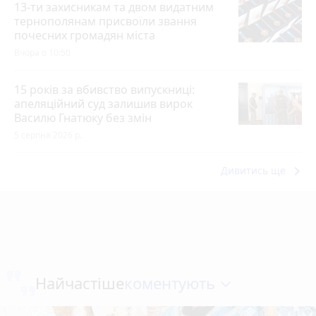
13-ти захисникам та двом видатним
тернополянам присвоїли звання
почесних громадян міста
Вчора о 10:50
15 років за вбивство випускниці:
апеляційний суд залишив вирок
Василю Гнатюку без змін
5 серпня 2026 р.
keyboard_arrow_right
Дивитись ще
коментують
Найчастіше