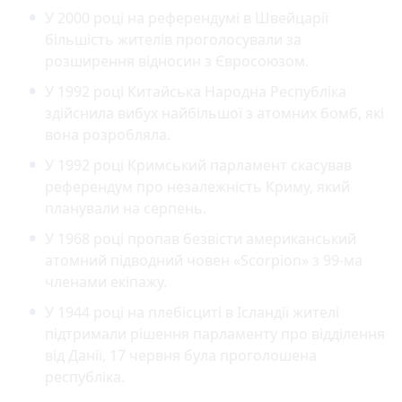
У 2000 році на референдумі в Швейцарії
більшість жителів проголосували за
розширення відносин з Євросоюзом.
У 1992 році Китайська Народна Республіка
здійснила вибух найбільшої з атомних бомб, які
вона розробляла.
У 1992 році Кримський парламент скасував
референдум про незалежність Криму, який
планували на серпень.
У 1968 році пропав безвісти американський
атомний підводний човен «Scorpion» з 99-ма
членами екіпажу.
У 1944 році на плебісциті в Ісландії жителі
підтримали рішення парламенту про відділення
від Данії, 17 червня була проголошена
республіка.