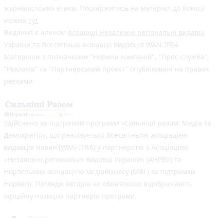
журналістської етики. Поскаржитись на матеріал до Комісії
можна
тут
Видання є членом
Асоціації Незалежні регіональні видавці
України
та Всесвітньої асоціації видавців
WAN-IFRA
Матеріали з позначками "Новини компаній", "Прес-служба",
"Реклама" та "Партнерський проєкт" опубліковані на правах
реклами.
Здійснено за підтримки програми «Сильніші разом: Медіа та
Демократія», що реалізується Всесвітньою асоціацією
видавців новин (WAN-IFRA) у партнерстві з Асоціацією
«Незалежні регіональні видавці України» (АНРВУ) та
Норвезькою асоціацією медіабізнесу (MBL) за підтримки
Норвегії. Погляди авторів не обов’язково відображають
офіційну позицію партнерів програми.