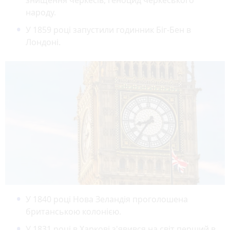
народу.
У 1859 році запустили годинник Біг-Бен в
Лондоні.
У 1840 році Нова Зеландія проголошена
британською колонією.
У 1831 році в Харкові з'явився на світ перший в