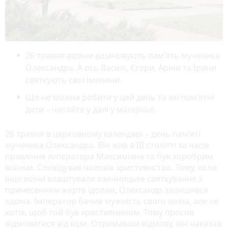
26 травня віряни вшановують пам’ять мученика
Олександра. А ось Василі, Єгори, Аріни та Ірини
святкують свої іменини.
Що не можна робити у цей день та які пам’ятні
дати – читайте у далі у матеріалі.
26 травня в церковному календарі – день пам’яті
мученика Олександра. Він жив в III столітті за часів
правління імператора Максиміана та був хоробрим
воїном. Сповідував чоловік християнство. Тому, коли
інші воїни влаштували язичницьке святкування з
принесенням жертв ідолам, Олександр залишився
вдома. Імператор бачив мужність свого воїна, але не
хотів, щоб той був християнином. Тому просив
відмовитися від віри. Отримавши відмову, він наказав