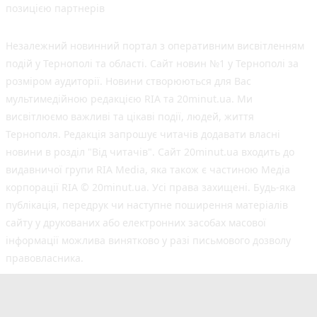
позицією партнерів
Незалежний новинний портал з оперативним висвітленням
подій у Тернополі та області. Сайт новин №1 у Тернополі за
розміром аудиторії. Новини створюються для Вас
мультимедійною редакцією RIA та 20minut.ua. Ми
висвітлюємо важливі та цікаві події, людей, життя
Тернополя. Редакція запрошує читачів додавати власні
новини в розділ "Від читачів". Сайт 20minut.ua входить до
видавничої групи RIA Media, яка також є частиною Медіа
корпорації RIA © 20minut.ua. Усі права захищені. Будь-яка
публiкацiя, передрук чи наступне поширення матеріалів
сайту у друкованих або електронних засобах масової
інформації можлива винятково у разі письмового дозволу
правовласника.
©2017-2025 20minut.ua
вул. Дубовецька, буд. 1-б, м. Тернопіль, 46001;
[email protected]