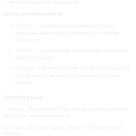
є символом дружби та щирості.
Цього дня народилися:
1053 рік — великий князь київький, князь
чернігівський і переяславський Володимир
Мономах;
1936 рік — український письменник і публіцист
Віталій Коротич;
1964 рік — американський співак і рок-музикант,
прадід якого був корінним киянином Ленні
Кравіц.
Читайте також:
Сьогодні, 24 травня: все про цей день, яке церковне
свято, що не можна робити
Сьогодні, 23 травня: День Героїв та День морської
піхоти