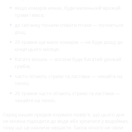
якщо комарів немає, буде маленький врожай
трави і вівса;
до світанку почали співати птахи — почнеться
дощ;
26 травня ще мало комарів — не буде дощу до
кінця цього місяця;
багато мошок — восени буде багатий урожай
грибів;
часто літають стрижі та ластівки — чекайте на
тепло;
26 травня часто літають стрижі та ластівки —
чекайте на тепло.
Серед наших предків існувало повір'я, що цього дня
не можна підходити до води або купатися у водоймах,
тому що це накличе нещастя. Також нічого не сіяли