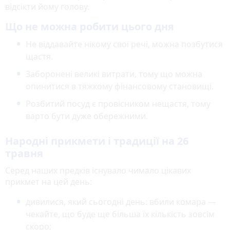
відсікти йому голову.
Що не можна робити цього дня
Не віддавайте нікому свої речі, можна позбутися
щастя.
Заборонені великі витрати, тому що можна
опинитися в тяжкому фінансовому становищі.
Розбитий посуд є провісником нещастя, тому
варто бути дуже обережними.
Народні прикмети і традиції на 26
травня
Серед наших предків існувало чимало цікавих
прикмет на цей день:
дивилися, який сьогодні день: вбили комара —
чекайте, що буде ще більша їх кількість зовсім
скоро;