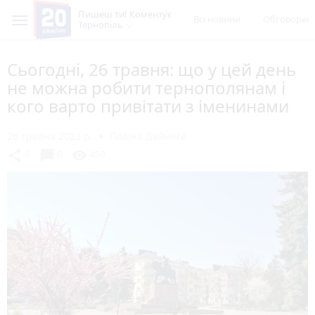
Пишеш ти! Коментує
Всі новини
Обговорен
Тернопіль
Сьогодні, 26 травня: що у цей день
не можна робити тернополянам і
кого варто привітати з іменинами
26 травня 2023 р.
Поліна Дайнега
chat_bubble
share
visibility
0
0
450