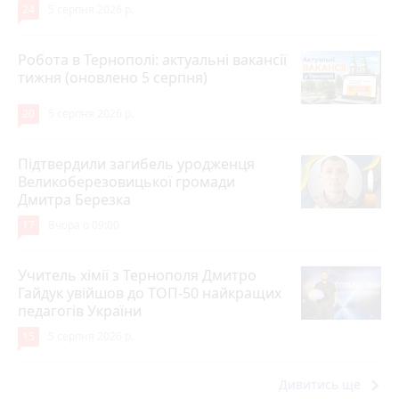
24
5 серпня 2026 р.
Робота в Тернополі: актуальні вакансії
тижня (оновлено 5 серпня)
20
5 серпня 2026 р.
Підтвердили загибель уродженця
Великоберезовицької громади
Дмитра Березка
17
Вчора о 09:00
Учитель хімії з Тернополя Дмитро
Гайдук увійшов до ТОП-50 найкращих
педагогів України
15
5 серпня 2026 р.
keyboard_arrow_right
Дивитись ще