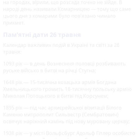
на городах, вірили, що розсада точно не зійде. В
народі день називали Комарницею — тому що саме
цього дня з комарами було пов'язано чимало
прикмет.
Пам’ятні дати 26 травня
Календар важливих подій в Україні та світі за 26
травня:
1093 рік — в день Вознесіння половці розбивають
руське військо в битві на річці Стугна;
1648 рік — 15-тисячна козацька армія Богдана
Хмельницького громить 18-тисячну польську армію
Миколая Потоцького в битві під Корсунем;
1895 рік — під час архиєрейської візитації Білого
Каменю митрополит Сильвестр (Сембратович)
освячує наріжний камінь під нову муровану церкву;
1938 рік — у місті Вольфсбург Адольф Гітлер особисто