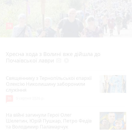
78
4 серпня 2026 р.
Хресна хода з Волині вже дійшла до
Почаївської лаври
photo_camera
play_circle_filled
Священнику з Тернопільської єпархії
Олексію Николишину заборонили
служіння
36
5 серпня 2026 р.
На війні загинули Герої Олег
Шелетин, Юрій Пушкар, Петро Федів
та Володимир Паламарчук