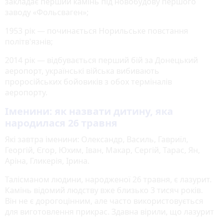
закладає перший камінь під новобудову першого
заводу «Фольсваген»;
1953 рік — починається Норильське повстання
політв'язнів;
2014 рік — відбувається перший бій за Донецький
аеропорт, українські війська вибивають
проросійських бойовиків з обох терміналів
аеропорту.
Іменини: як назвати дитину, яка
народилася 26 травня
Які завтра іменини: Олександр, Василь, Гавриїл,
Георгій, Єгор, Юхим, Іван, Макар, Сергій, Тарас, Ян,
Аріна, Гликерія, Ірина.
Талісманом людини, народженої 26 травня, є лазурит.
Камінь відомий людству вже близько 3 тисяч років.
Він не є дорогоцінним, але часто використовується
для виготовлення прикрас. Здавна вірили, що лазурит