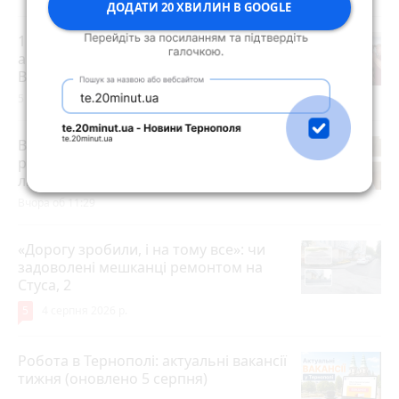
ДОДАТИ 20 ХВИЛИН В GOOGLE
15 років за вбивство випускниці:
апеляційний суд залишив вирок
Василю Гнатюку без змін
5 серпня 2026 р.
В амбулаторії №6 Тернополя
розпочав роботу новий сімейний
лікар
Вчора об 11:29
«Дорогу зробили, і на тому все»: чи
задоволені мешканці ремонтом на
Стуса, 2
5
4 серпня 2026 р.
Робота в Тернополі: актуальні вакансії
тижня (оновлено 5 серпня)