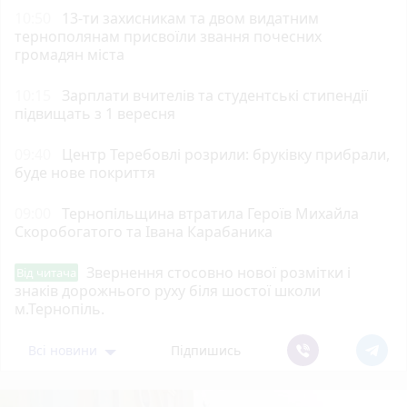
10:50
13-ти захисникам та двом видатним
тернополянам присвоїли звання почесних
громадян міста
10:15
Зарплати вчителів та студентські стипендії
підвищать з 1 вересня
09:40
Центр Теребовлі розрили: бруківку прибрали,
буде нове покриття
09:00
Тернопільщина втратила Героїв Михайла
Скоробогатого та Івана Карабаника
Звернення стосовно нової розмітки і
Від читача
знаків дорожнього руху біля шостої школи
м.Тернопіль.
Всі новини
Підпишись