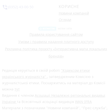
КОРИСНЕ
phone_in_talk
(0352) 43-00-50
Новини компаній
Огляди
Правила користування сайтом
Умови і правила надання платного доступу
Рекламна політика проєкту «Інтерактивна мапа локальних
брендів»
Редакція керується в своїй роботі
"Кодексом етики
українського журналіста"
, затвердженим Комісією з
журналістської етики. Поскаржитись на матеріал до Комісії
можна
тут
Видання є членом
Асоціації Незалежні регіональні видавці
України
та Всесвітньої асоціації видавців
WAN-IFRA
Матеріали з позначками "Новини компаній", "Прес-служба",