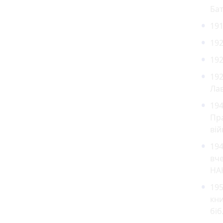
Бат
191
192
19
192
Лав
194
Пр
вій
194
вче
НАН
195
кни
біб