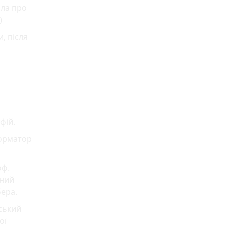
ила про
)
, після
фій.
форматор
оф.
дний
бера.
ський
ої