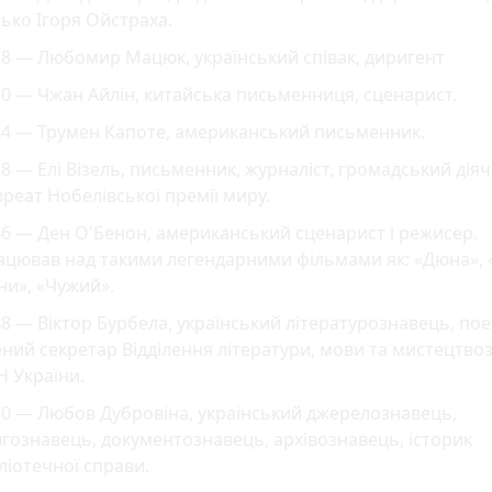
ько Ігоря Ойстраха.
8 — Любомир Мацюк, український співак, диригент
0 — Чжан Айлін, китайська письменниця, сценарист.
24 — Трумен Капоте, американський письменник.
8 — Елі Візель, письменник, журналіст, громадський діяч
реат Нобелівської премії миру.
6 — Ден О'Бенон, американський сценарист і режисер.
ацював над такими легендарними фільмами як: «Дюна», 
ни», «Чужий».
8 — Віктор Бурбела, український літературознавець, пое
ний секретар Відділення літератури, мови та мистецтво
 України.
0 — Любов Дубровіна, український джерелознавець,
гознавець, документознавець, архівознавець, історик
ліотечної справи.