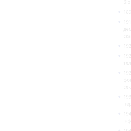
біо
189
191
де
ска
19
192
тел
192
фон
сек
193
пер
194
інф
194