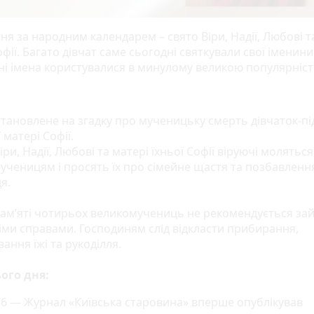
ня за народним календарем – свято Віри, Надії, Любові т
офії. Багато дівчат саме сьогодні святкували свої іменини
ні імена користувалися в минулому великою популярніс
тановлене на згадку про мученицьку смерть дівчаток-під
ї матері Софії.
іри, Надії, Любові та матері їхньої Софії віруючі моляться
ученицям і просять їх про сімейне щастя та позбавлення
я.
пам’яті чотирьох великомучениць не рекомендується за
ми справами. Господиням слід відкласти прибирання,
ання їжі та рукоділля.
ього дня:
6 — Журнал «Київська старовина» вперше опублікував