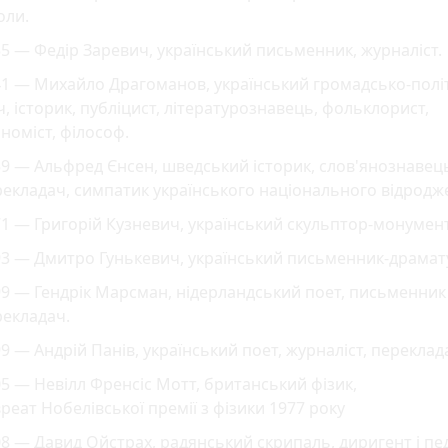
оли.
5 — Федір Заревич, український письменник, журналіст.
41 — Михайло Драгоманов, український громадсько-пол
ч, історик, публіцист, літературознавець, фольклорист,
номіст, філософ.
9 — Альфред Єнсен, шведський історик, слов'янознавец
екладач, симпатик українського національного відродж
1 — Григорій Кузневич, український скульптор-монумент
3 — Дмитро Гунькевич, український письменник-драмат
9 — Гендрік Марсман, нідерландський поет, письменник 
рекладач.
9 — Андрій Панів, український поет, журналіст, переклад
5 — Невілл Френсіс Мотт, британський фізик,
реат Нобелівської премії з фізики 1977 року
8 — Давид Ойстрах, радянський скрипаль, диригент і пед