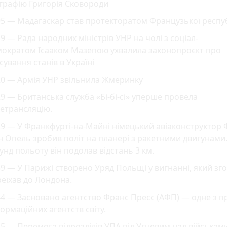
графію Григорія Сковороди
5 — Мадагаскар став протекторатом Французької респу
9 — Рада народних міністрів УНР на чолі з соціал-
мократом Ісааком Мазепою ухвалила законопроєкт про
сування станів в Україні
20 — Армія УНР звільнила Жмеринку
9 — Британська служба «Бі-бі-сі» уперше провела
етрансляцію.
9 — У Франкфурті-на-Майні німецький авіаконструктор 
 Опель зробив політ на планері з ракетними двигунами.
унд польоту він подолав відстань 3 км.
9 — У Парижі створено Уряд Польщі у вигнанні, який зг
еїхав до Лондона.
4 — Засновано агентство Франс Пресс (АФП) — одне з п
ормаційних агентств світу.
5 — Перемога підрозділів УПА під Угневим над військам