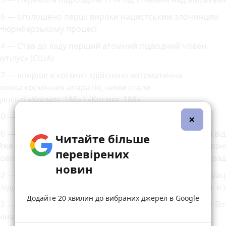
46 — оголошено перші вироки нацистським злочинцям
 Нюрнберзькому процесі
54 — Став до ладу перший атомний підводний човен
утілус» (США)
7 — вперше в космосі здійснено автоматична
ковка космічних апаратів, ними стали
янські «Космос-186» і «Космос-188»
0 — опубліковано першу специфікацію Ethernet
×
0 — на площі біля Республіканського стадіону в Києві ві
Читайте більше
же 300-тисячний мітинг під гаслом «Ні — новому Союз
перевірених
овору!», санкціонований президією Київської міської ра
новин
2 — Міністерство юстиції України зареєструвало Асоціац
лідників українського голоду-геноциду 1932—1933 рр. в У
Додайте 20 хвилин до вибраних джерел в Google
2 — Відправлено у відставку прем'єр-міністра України Ві
іна.