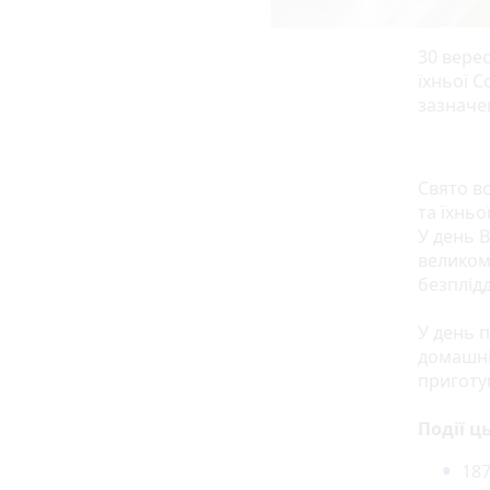
30 верес
їхньої С
зазначе
Свято вс
та їхньо
У день В
великом
безплідд
У день 
домашні
приготув
Події ц
187