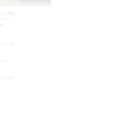
а матері
, адже
тю.
літків
 від
йматися