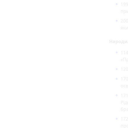
199
при
200
яки
Народи
114
«Пр
120
17
осв
171
Рід
бра
17
про