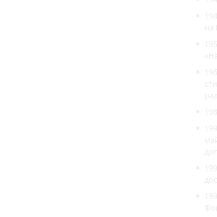
19
на
19
«На
196
сти
рад
198
199
май
дог
199
дос
199
Фок