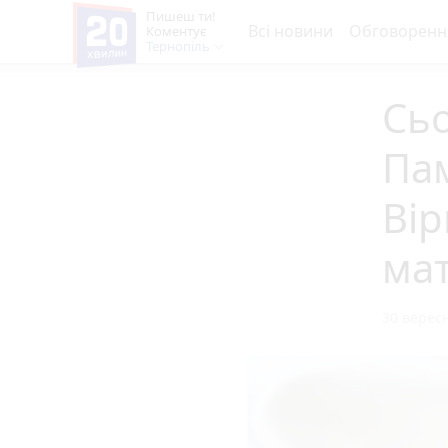
Пишеш ти!
Всі новини
Обговоренн
Коментує
Тернопіль
Сьо
Па
Вір
мат
30 вересн