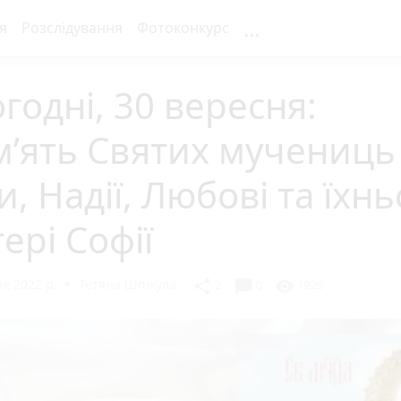
...
я
Розслідування
Фотоконкурс
годні, 30 вересня:
м’ять Святих мучениць
и, Надії, Любові та їхнь
ері Софії
я 2022 р.
Тетяна Шпікула
chat_bubble
share
visibility
2
0
1926