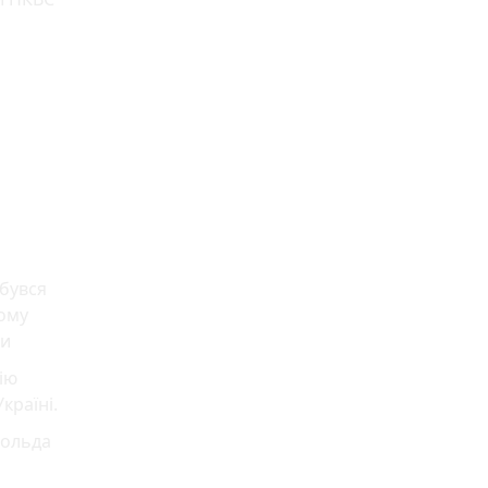
дбувся
ному
ди
ію
країні.
тольда