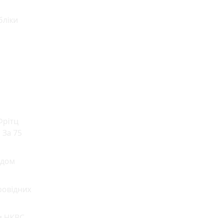
бліки
Фрітц
 За 75
одом
ровідних
и НКВС