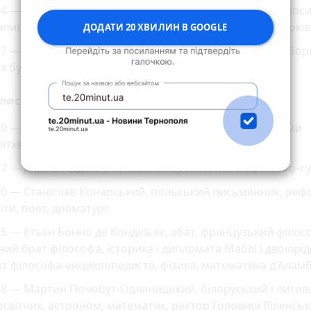
4 — Рада співробітництва країн Перської затоки оголос
пинення економічного бойкоту Ізраїлю (тривав 46 років
ДОДАТИ 20 ХВИЛИН В GOOGLE
7 — в Україні відбулися дострокові парламентські вибори
х було утворено коаліцію фракціями БЮТ і НУНС
лись:
9 — Чанд Бардай, індійський поет, автор епічної поеми
ітхвірадж-расо».
7 — Джалаледдін Румі, класик перської поезії, філософ-су
00 — Станіслав Конарський, польський письменник, ре
іти, поет, драматург.
5 — Етьєн Бонно де Кондільяк, абат, французький філос
ний брат філософа, історика і дипломата Маблі і двоюрі
т філософа-енциклопедиста, фізика, математика д'Алам
28 — Мартин Почобут-Одляницький, білоруський і литов
світник, астроном, математик, ректор Головної Віленськ