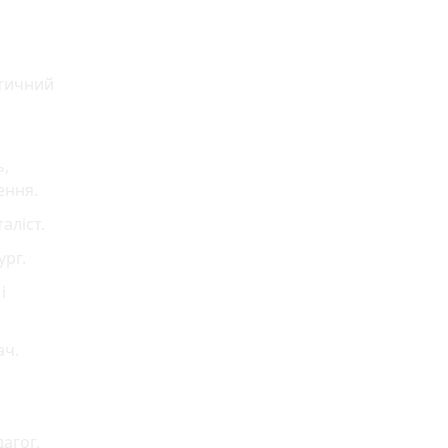
ітичний
ь,
ення.
аліст.
ург.
і
ач.
агог.