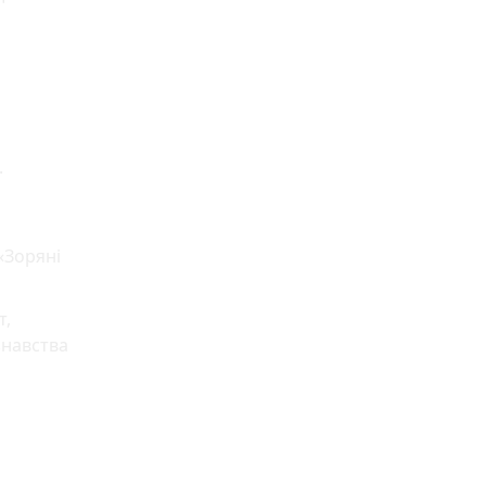
.
«Зоряні
т,
знавства