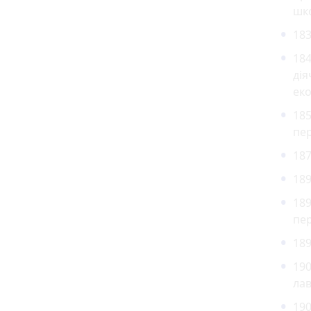
шк
183
18
дія
еко
185
пер
187
189
189
пе
189
190
лав
190