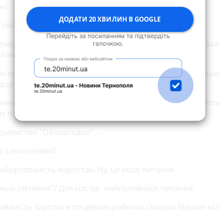
нт.
ДОДАТИ 20 ХВИЛИН В GOOGLE
товій галузі? - запитав Іван Крисак.
 спиртової галузі ми зараз перейдемо. Давайте "па-трєзва
 пан Зеленський.
зрозумів, що це із заборгованості заробітної праці праці
дору.
 мені сказали люди, звичайні там люди - їм не виплачуют
у плату.
приємство "Облавтодор"...
що з вчителями?
заборгованість наростає. Ну, це інше питання.
"інше питання"? Для нас це -найголовніше питання.
гованість зарплати по деяких районах складає більше мі
.