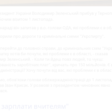
зидент України Володимир Зеленський прибув у Терноп
бочим візитом 1 листопада.
нараді він запитав у в.о. голови ОДА, які проблеми є в об
орили про дороги та кримінальні схеми "Укрспирту".
в перейти до головної справи, до кримінальних схем "Укр
атку хотів би почути, які проблеми є в області, - сказав
ир Зеленський. - Коли ти йдеш повз людей, то чуєш:
ваність заробітних плат", кричать про 150 мільйонів. Є в
дміністрації? Хочу почути від вас, які проблеми є в облас
мо, обов'язки голови облжержадміністрації до 1 листопа
ав Іван Крисак. У розмові з президентом чиновник явно
вся.
 зарплати вчителям"