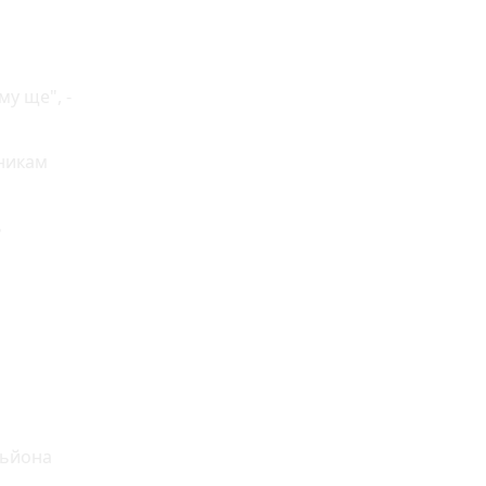
му ще", -
вникам
ь
льйона