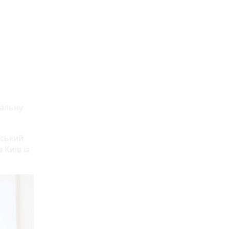
еальну
нський
 Київ із