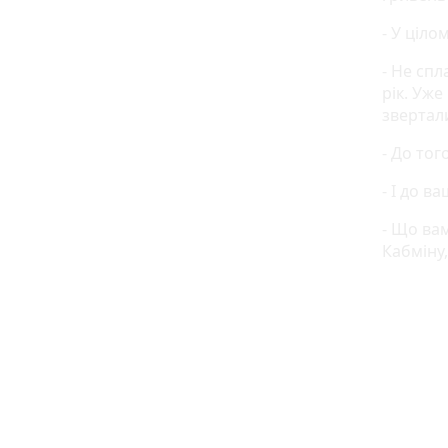
- У ціло
- Не сп
рік. Уже
звертал
- До тог
- І до в
- Що вам
Кабміну