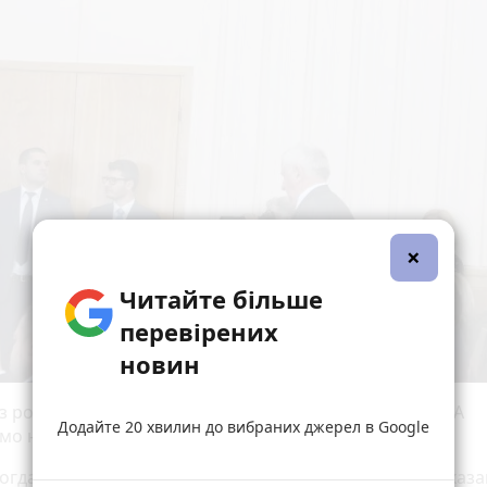
×
Читайте більше
перевірених
новин
із розмови президента та колишнього в.о. голови ОДА
Додайте 20 хвилин до вибраних джерел в Google
ємо нижче.
Богдановичу, скажіть, будь ласка, що відбувається, - сказа