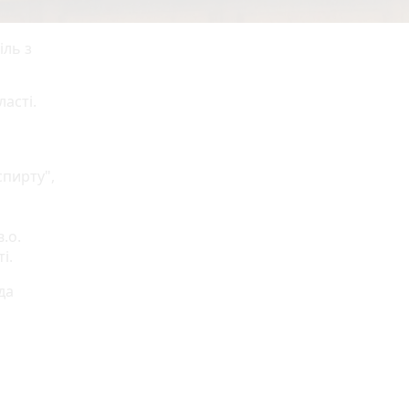
іль з
ласті.
спирту",
.о.
ті.
да