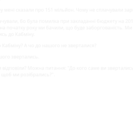
му мені сказали про 151 мільйон. Чому не сплачували за
лачували, бо була помилка при закладанні бюджету на 20
 на початку року ми бачили, що буде заборгованість. Ми
ись до Кабміну.
о Кабміну? А чо до нашого не зверталися?
ашого звертались.
 відповіли? Можна питання: "До кого саме ви звертались
, щоб ми розібрались?".