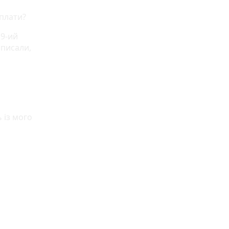
рплати?
19-ий
 писали,
 із мого