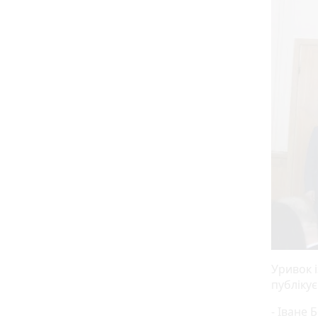
Уривок 
публіку
- Іване 