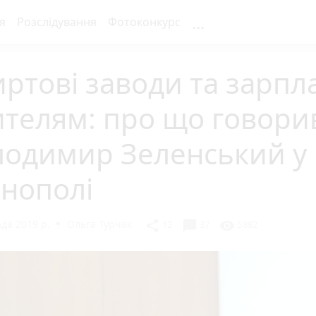
...
я
Розслідування
Фотоконкурс
ртові заводи та зарпл
телям: про що говори
лодимир Зеленський у
нополі
да 2019 р.
Ольга Турчак
chat_bubble
share
visibility
12
37
5882