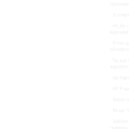
президе
- У спир
- Ні. До
відповів
- Я так 
облавто
- Те, що
заробітн
- Це під
- Ні! А 
- Зараз 
- Як це 
- Забор
гривень