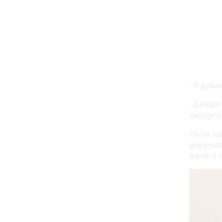
- Я дум
- Давайт
заборго
Після з
доручив 
даного 