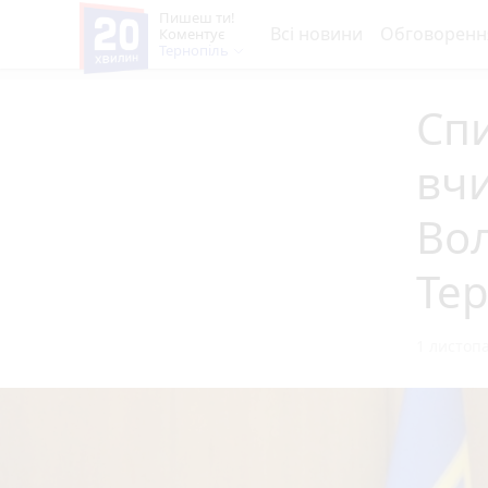
Пишеш ти!
Всі новини
Обговоренн
Коментує
Тернопіль
Спи
вчи
Во
Тер
1 листопа