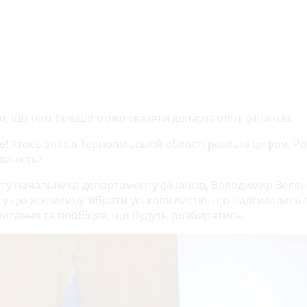
аю, що нам більше може сказати департамент фінансів.
е! Хтось знає в Тернопільській області реальні цифри. Р
ваність?
віту начальника департаменту фінансів, Володимир Зеле
у цю ж хвилину зібрати усі копії листів, що надсилались в
питання та пообіцяв, що будуть розбиратись.