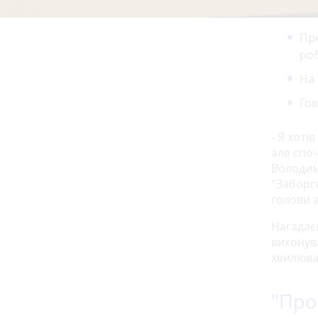
Пре
ро
На 
Гов
- Я хоті
але споч
Володим
"Заборго
голови а
Нагадає
виконув
хвилюва
"Про