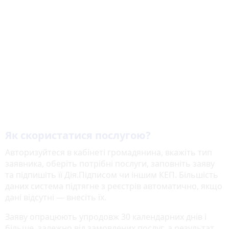
Як скористатися послугою?
Авторизуйтеся в кабінеті громадянина, вкажіть тип
заявника, оберіть потрібні послуги, заповніть заяву
та підпишіть її Дія.Підписом чи іншим КЕП. Більшість
даних система підтягне з реєстрів автоматично, якщо
дані відсутні — внесіть їх.
Заяву опрацюють упродовж 30 календарних днів і
більше, залежно від замовлених послуг, а результат