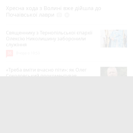
4 серпня 2026 р.
Хресна хода з Волині вже дійшла до
Почаївської лаври
photo_camera
play_circle_filled
Священнику з Тернопільської єпархії
Олексію Николишину заборонили
служіння
36
Вчора о 10:53
«Треба вміти вчасно піти»: як Олег
Соколовський прокоментував
призначення нового начальника
управління ЖКГ
24
3 серпня 2026 р.
На війні загинули Герої Олег
Шелетин, Юрій Пушкар, Петро Федів
та Володимир Паламарчук