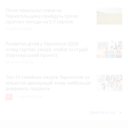
Після пекельної спеки на
Тернопільщину прийдуть грози:
прогноз погоди на 5-7 серпня
4 серпня 2026 р.
Розвиток дітей у Тернополі 2026:
огляд гуртків, секцій, клубів та студій
(партнерський проєкт)
28 липня 2026 р.
Топ-15 сімейних лікарів Тернополя за
кількістю декларацій: кому найбільше
довіряють пацієнти
31
1 серпня 2026 р.
keyboard_arrow_right
Дивитись ще