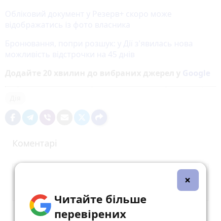
Обліковий документ у Резерв+ скоро може
відображатись із фото власника
Бронювання, попри розшук: у Дії з'явилась нова
можливість відстрочки на 45 днів
Додайте 20 хвилин до вибраних джерел у
Google
Дія
Коментарі
×
Читайте більше
перевірених
Опублікувати коментар