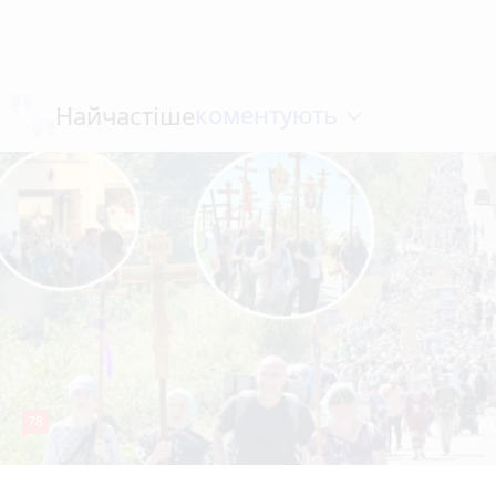
коментують
Найчастіше
78