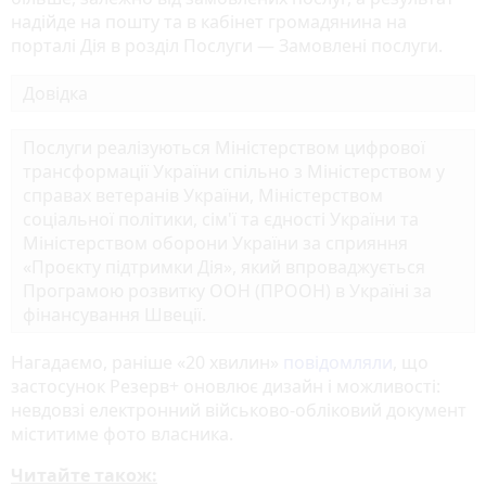
надійде на пошту та в кабінет громадянина на
порталі Дія в розділ Послуги — Замовлені послуги.
Довідка
Послуги реалізуються Міністерством цифрової
трансформації України спільно з Міністерством у
справах ветеранів України, Міністерством
соціальної політики, сім'ї та єдності України та
Міністерством оборони України за сприяння
«Проєкту підтримки Дія», який впроваджується
Програмою розвитку ООН (ПРООН) в Україні за
фінансування Швеції.
Нагадаємо, раніше «20 хвилин»
повідомляли
, що
застосунок Резерв+ оновлює дизайн і можливості:
невдовзі електронний військово-обліковий документ
міститиме фото власника.
Читайте також: