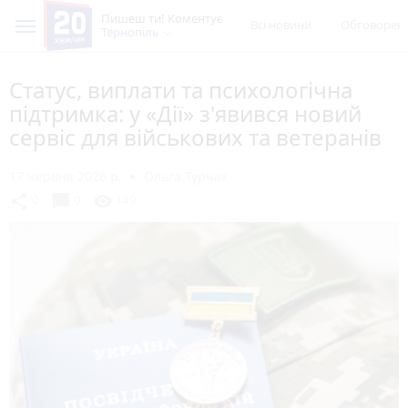
Пишеш ти! Коментує
Всі новини
Обговорен
Тернопіль
Статус, виплати та психологічна
підтримка: у «Дії» з'явився новий
сервіс для військових та ветеранів
17 червня 2026 р.
Ольга Турчак
chat_bubble
share
visibility
0
0
149