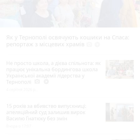
Як у Тернополі освячують кошики на Спаса:
репортаж з місцевих храмів
photo_camera
play_circle_filled
Не просто школа, а дієва спільнота: як
працює унікальна бордингова школа
Української академії лідерства у
Тернополі
photo_camera
play_circle_filled
4 серпня 2026 р.
15 років за вбивство випускниці:
апеляційний суд залишив вирок
Василю Гнатюку без змін
Вчора о 17:07