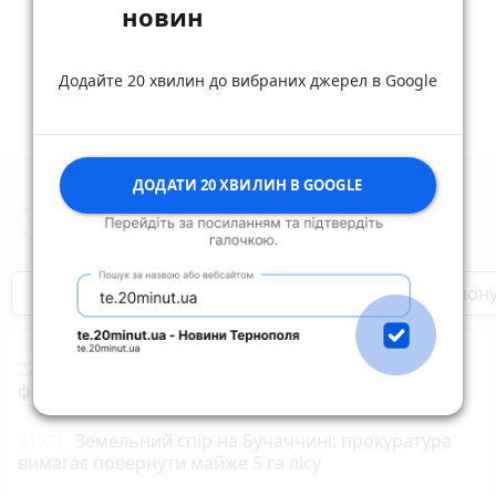
новин
Додайте 20 хвилин до вибраних джерел в Google
ДОДАТИ 20 ХВИЛИН В GOOGLE
Новини Тернополя за сьогодні
Бренди Тернопілля
Звільнені з полон
22:00
«Петрик П’яточкин у кіно»: що відомо про
фільм
21:00
Земельний спір на Бучаччині: прокуратура
вимагає повернути майже 5 га лісу