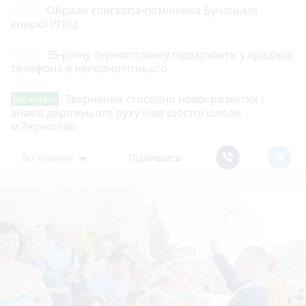
20:00
Обрали єпископа-помічника Бучацької
єпархії УГКЦ
19:00
35-річну тернополянку підозрюють у крадіжці
телефона в неповнолітнього
Звернення стосовно нової розмітки і
Від читача
знаків дорожнього руху біля шостої школи
м.Тернопіль.
Всі новини
Підпишись