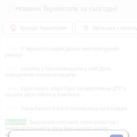
Новини Тернополя за сьогодні
Бренди Тернопілля
Звільнені з полон
15:02
У Тернополі зафіксували температурний
рекорд
14:30
Школяр з Тернопільщини у свій День
народження отримав медаль
14:00
Судитимуть водія Opel за смертельну ДТП з
трьома авто поблизу Кам'янок
13:30
Горів балкон в багатоповерхівці на Бандери
Звернення стосовно нової розмітки і
Від читача
знаків дорожнього руху біля шостої школи
м.Тернопіль.