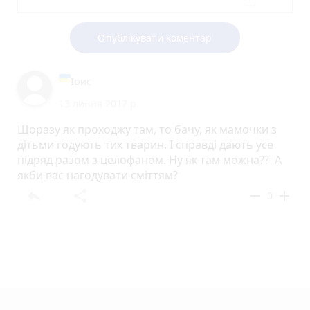
Опублікувати коментар
Ірис
13 липня 2017 р.
Щоразу як проходжу там, то бачу, як мамочки з
дітьми годують тих тварин. І справді дають усе
підряд разом з целофаном. Ну як там можна?? А
якби вас нагодувати сміттям?
reply
share
remove
add
0