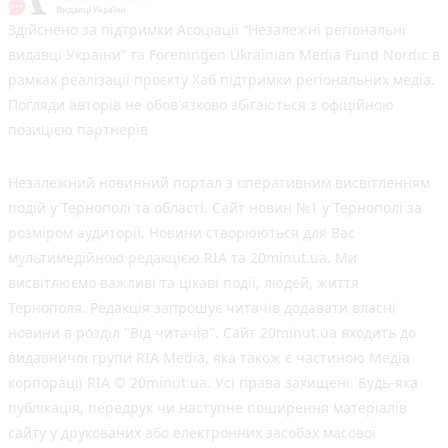
Здійснено за підтримки Асоціації “Незалежні регіональні
видавці України” та Foreningen Ukrainian Media Fund Nordic в
рамках реалізації проєкту Хаб підтримки регіональних медіа.
Погляди авторів не обов'язково збігаються з офіційною
позицією партнерів
Незалежний новинний портал з оперативним висвітленням
подій у Тернополі та області. Сайт новин №1 у Тернополі за
розміром аудиторії. Новини створюються для Вас
мультимедійною редакцією RIA та 20minut.ua. Ми
висвітлюємо важливі та цікаві події, людей, життя
Тернополя. Редакція запрошує читачів додавати власні
новини в розділ "Від читачів". Сайт 20minut.ua входить до
видавничої групи RIA Media, яка також є частиною Медіа
корпорації RIA © 20minut.ua. Усі права захищені. Будь-яка
публiкацiя, передрук чи наступне поширення матеріалів
сайту у друкованих або електронних засобах масової