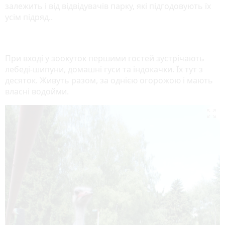
залежить і від відвідувачів парку, які підгодовують їх
усім підряд..
При вході у зоокуток першими гостей зустрічають
лебеді-шипуни, домашні гуси та індокачки. Їх тут з
десяток. Живуть разом, за однією огорожою і мають
власні водойми.
