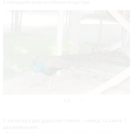
А неподалік можна побачити ще три.

У зоокутку є два дорослих павичі - самець та самка. І
два маленьких.