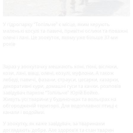
У гідропарку “Топільче” є місце, яким керують
маленькі косулі та павичі, привітні ослики та поважні
олені і лані. Це зоокуток, якому уже більше 37-ми
років
Зараз у зоокуточку мешкають коні, поні, віслюки,
кози, лані, вівці, олені, козулі, муфлони. А також
лебеді, павичі, фазани, страуси, цесарки, казарки,
декоративні кури, домашні гуси та качки. розповів
завідувач парком “Топільче” Юрій Бойко.
Живуть усі тварини у будиночках та вольєрах на
обгородженій території. Для водоплавної птиці є
канали і водойми.
У зоокутку, як каже завідувач, за тваринами
доглядають добре. Але здоров’я та стан тварин