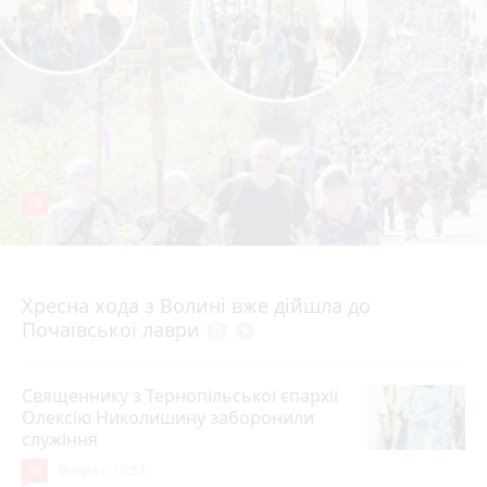
78
4 серпня 2026 р.
Хресна хода з Волині вже дійшла до
Почаївської лаври
photo_camera
play_circle_filled
Священнику з Тернопільської єпархії
Олексію Николишину заборонили
служіння
36
Вчора о 10:53