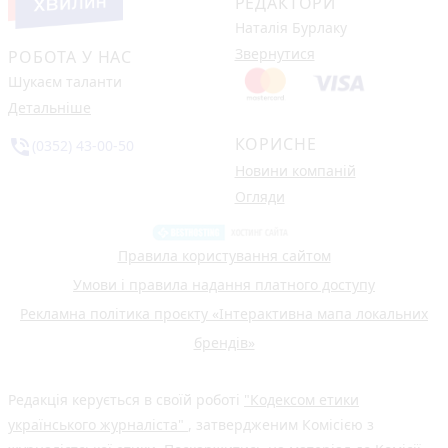
РЕДАКТОРИ
Наталія Бурлаку
Звернутися
РОБОТА У НАС
Шукаєм таланти
Детальніше
КОРИСНЕ
phone_in_talk
(0352) 43-00-50
Новини компаній
Огляди
Правила користування сайтом
Умови і правила надання платного доступу
Рекламна політика проєкту «Інтерактивна мапа локальних
брендів»
Редакція керується в своїй роботі
"Кодексом етики
українського журналіста"
, затвердженим Комісією з