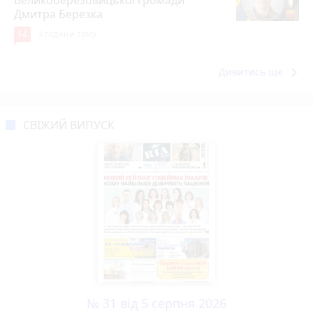
Дмитра Березка
14
3 години тому
keyboard_arrow_right
Дивитись ще
СВІЖИЙ ВИПУСК
№ 31 від 5 серпня 2026