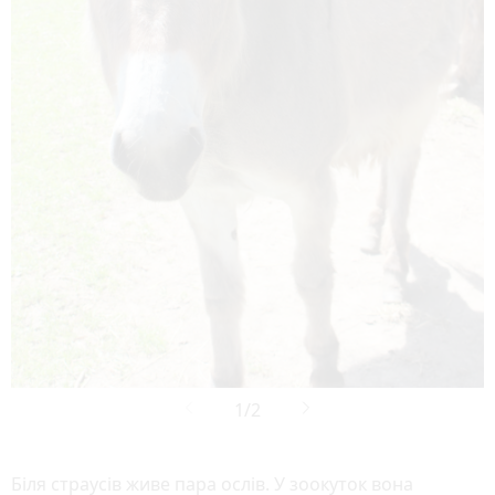
Біля страусів живе пара ослів. У зоокуток вона