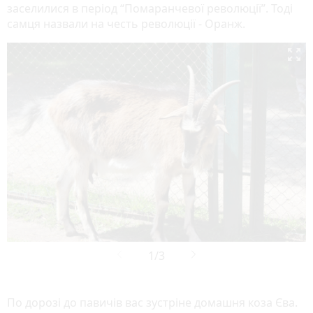
заселилися в період “Помаранчевої революції”. Тоді
самця назвали на честь революції - Оранж.

По дорозі до павичів вас зустріне домашня коза Єва.