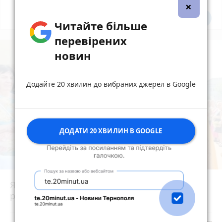
×
Всі новини
Підпишись
Читайте більше
перевірених
новин
Додайте 20 хвилин до вибраних джерел в Google
ДОДАТИ 20 ХВИЛИН В GOOGLE
Як у Тернополі освячують кошики на Спаса:
репортаж з місцевих храмів
photo_camera
play_circle_filled