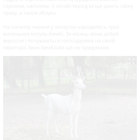
горохом, насінням. У літній період їм ще дають свіжу
траву, а також яблука.
На початку червня у зоокутку народилось троє
маленьких косуль-бембі. За місяць вони добре
виросли і почуваються господарями на своїй
території. Імен бембікам ще не придумали.
