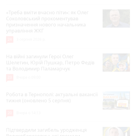
«Треба вміти вчасно піти»: як Олег
Соколовський прокоментував
призначення нового начальника
управління ЖКГ
24
3 серпня 2026 р.
На війні загинули Герої Олег
Шелетин, Юрій Пушкар, Петро Федів
та Володимир Паламарчук
23
Вчора о 09:00
Робота в Тернополі: актуальні вакансії
тижня (оновлено 5 серпня)
20
Вчора о 14:13
Підтвердили загибель уродженця
Великоберезовицької громади