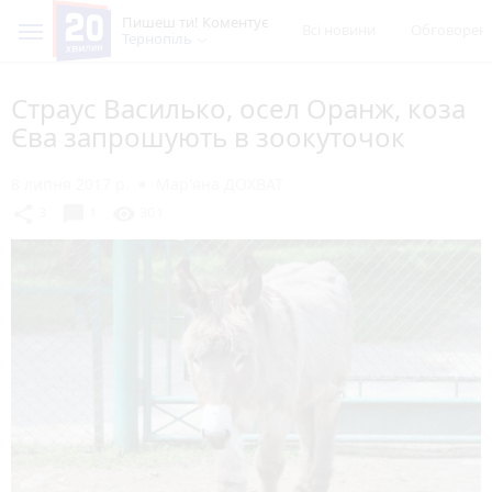
Пишеш ти! Коментує
Всі новини
Обговорен
Тернопіль
Страус Василько, осел Оранж, коза
Єва запрошують в зоокуточок
8 липня 2017 р.
Мар'яна ДОХВАТ
chat_bubble
share
visibility
3
1
301