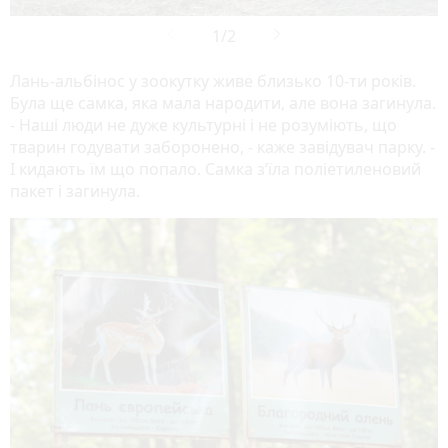
Лань-альбінос у зоокутку живе близько 10-ти років.
Була ще самка, яка мала народити, але вона загинула.
- Наші люди не дуже культурні і не розуміють, що
тварин годувати заборонено, - каже завідувач парку. -
І кидають їм що попало. Самка зʼїла поліетиленовий
пакет і загинула.
