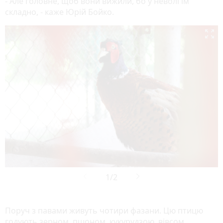
- Але головне, щоб вони вижили, бо у неволі їм
складно, - каже Юрій Бойко.

Поруч з павами живуть чотири фазани. Цю птицю
годують зерном, пшоном, кукурудзою, вівсом,