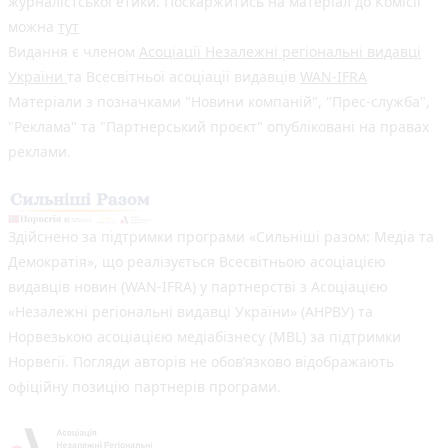
журналістської етики. Поскаржитись на матеріал до Комісії
можна
тут
Видання є членом
Асоціації Незалежні регіональні видавці
України
та Всесвітньої асоціації видавців
WAN-IFRA
Матеріали з позначками "Новини компаній", "Прес-служба",
"Реклама" та "Партнерський проєкт" опубліковані на правах
реклами.
Здійснено за підтримки програми «Сильніші разом: Медіа та
Демократія», що реалізується Всесвітньою асоціацією
видавців новин (WAN-IFRA) у партнерстві з Асоціацією
«Незалежні регіональні видавці України» (АНРВУ) та
Норвезькою асоціацією медіабізнесу (MBL) за підтримки
Норвегії. Погляди авторів не обов’язково відображають
офіційну позицію партнерів програми.