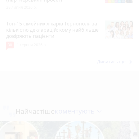
28 липня 2026 р.
Топ-15 сімейних лікарів Тернополя за
кількістю декларацій: кому найбільше
довіряють пацієнти
30
1 серпня 2026 р.
keyboard_arrow_right
Дивитись ще
коментують
Найчастіше