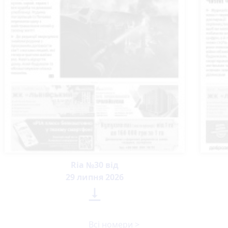
Ria №30 від
29 липня 2026

Всі номери >