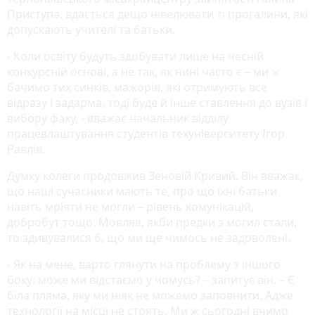
Приступа, вдається дещо нівелювати ті прогалини, які
допускають учителі та батьки.
- Коли освіту будуть здобувати лише на чесній
конкурсній основі, а не так, як нині часто є – ми ж
бачимо тих синків, мажорів, які отримують все
відразу і задарма, тоді буде й інше ставлення до вузів і
вибору фаху, - вважає начальник відділу
працевлаштування студентів техуніверситету Ігор
Равлів.
Думку колеги продовжив Зеновій Кривий. Він вважає,
що наші сучасники мають те, про що їхні батьки
навіть мріяти не могли – рівень комунікацій,
добробут тощо. Мовляв, якби предки з могил стали,
то здивувалися б, що ми ще чимось не задоволені.
- Як на мене, варто глянути на проблему з іншого
боку: може ми відстаємо у чомусь? – запитує він. – Є
біла пляма, яку ми ніяк не можемо заповнити. Адже
технології на місці не стоять. Ми ж сьогодні вчимо