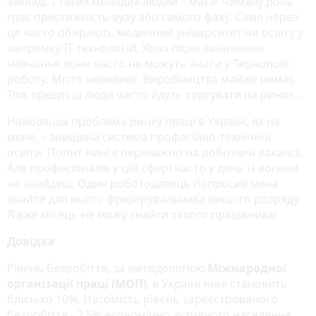
закладі. І таких молодих людей – маса! Чималу роль
грає престижність вузу або самого фаху. Саме через
це часто обирають медичний університет чи освіту у
напрямку ІТ-технологій. Хоча після закінчення
навчання вони часто не можуть знати у Тернополі
роботу. Місто невелике. Виробництва майже немає.
Тож врешті ці люди часто йдуть торгувати на ринок…
Найбільша проблема ринку праці в Україні, як на
мене, – знищена система професійно-технічної
освіти. Попит нині є переважно на робітничі вакансії.
Але професіоналів у цій сфері часто у день із вогнем
не знайдеш. Один роботодавець попросив мене
знайти для нього фрезерувальника вищого розряду.
Я вже місяць не можу знайти такого працівника!
Довідка
Рівень безробіття, за методологією
Міжнародної
організації праці (МОП)
, в Україні нині становить
близько 10%. Натомість рівень зареєстрованого
безробіття - 7,5% економічно активного населення,