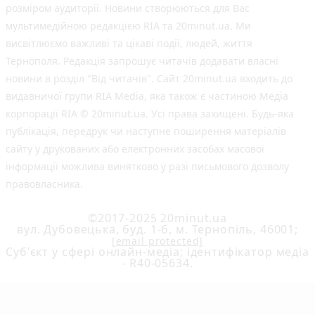
розміром аудиторії. Новини створюються для Вас
мультимедійною редакцією RIA та 20minut.ua. Ми
висвітлюємо важливі та цікаві події, людей, життя
Тернополя. Редакція запрошує читачів додавати власні
новини в розділ "Від читачів". Сайт 20minut.ua входить до
видавничої групи RIA Media, яка також є частиною Медіа
корпорації RIA © 20minut.ua. Усі права захищені. Будь-яка
публiкацiя, передрук чи наступне поширення матеріалів
сайту у друкованих або електронних засобах масової
інформації можлива винятково у разі письмового дозволу
правовласника.
©2017-2025 20minut.ua
вул. Дубовецька, буд. 1-б, м. Тернопіль, 46001;
[email protected]
Cуб'єкт у сфері онлайн-медіа; ідентифікатор медіа
- R40-05634.