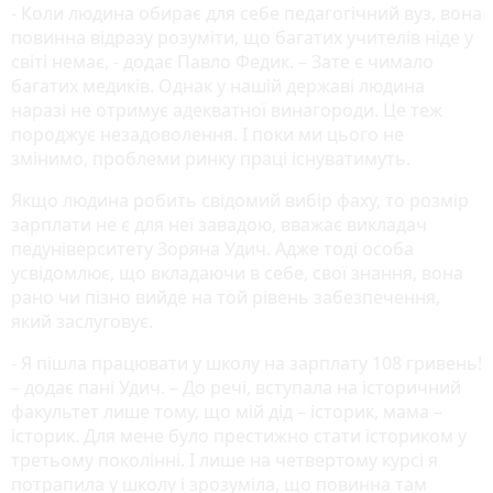
- Коли людина обирає для себе педагогічний вуз, вона
повинна відразу розуміти, що багатих учителів ніде у
світі немає, - додає Павло Федик. – Зате є чимало
багатих медиків. Однак у нашій державі людина
наразі не отримує адекватної винагороди. Це теж
породжує незадоволення. І поки ми цього не
змінимо, проблеми ринку праці існуватимуть.
Якщо людина робить свідомий вибір фаху, то розмір
зарплати не є для неї завадою, вважає викладач
педуніверситету Зоряна Удич. Адже тоді особа
усвідомлює, що вкладаючи в себе, свої знання, вона
рано чи пізно вийде на той рівень забезпечення,
який заслуговує.
- Я пішла працювати у школу на зарплату 108 гривень!
– додає пані Удич. – До речі, вступала на історичний
факультет лише тому, що мій дід – історик, мама –
історик. Для мене було престижно стати істориком у
третьому поколінні. І лише на четвертому курсі я
потрапила у школу і зрозуміла, що повинна там