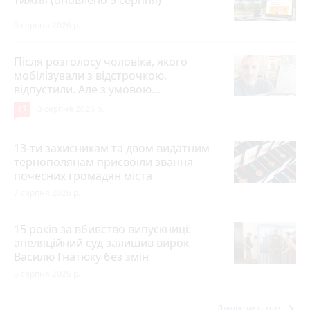
5 серпня 2026 р.
Після розголосу чоловіка, якого
мобілізували з відстрочкою,
відпустили. Але з умовою…
17
3 серпня 2026 р.
13-ти захисникам та двом видатним
тернополянам присвоїли звання
почесних громадян міста
7 серпня 2026 р.
15 років за вбивство випускниці:
апеляційний суд залишив вирок
Василю Гнатюку без змін
5 серпня 2026 р.
keyboard_arrow_right
Дивитись ще