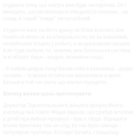
студента тому, що завтра вже буде застарілим. От і
виходить, що ми молодого спеціаліста готуємо… на
склад. А такий "товар" не потрібний.
Студенти нині, на його думку, як білка в колесі, але
гоняться вони не за спеціальністю, не за знаннями,
потрібними згодом у роботі, а за державним місцем.
А як туди залізли, то, мовляв, вже Болонська система
їх в оборот бере – модулі, екзамени тощо.
- Я любив цифри, тому бачив себе в економіці, - додає
чоловік. – Із вузом остаточно визначився в армії.
Батьки в той час мало що могли порадити…
Бізнесу важко щось прогнозувати
Директор Тернопільського вищого професійного
училища №4 Павло Федик вважає, що сумбур в голові
у дітей при виборі професії – був, є і буде. Відкидати
вплив престижу теж не слід, бо так було завжди –
популярне притягує. Експерт бачить страшнішу