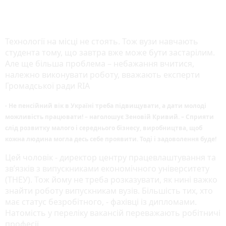
Технології на місці не стоять. Тож вузи навчають
студента тому, що завтра вже може бути застарілим.
Але ще більша проблема – небажання вчитися,
належно виконувати роботу, вважають експерти
Громадської ради RIA
- Не пенсійний вік в Україні треба підвищувати, а дати молоді
можливість працювати! – наголошує Зеновій Кривий. – Сприяти
слід розвитку малого і середнього бізнесу, виробництва, щоб
кожна людина могла десь себе проявити. Тоді і задоволення буде!
Цей чоловік - директор центру працевлаштування та
зв’язків з випускниками економічного університету
(ТНЕУ). Тож йому не треба розказувати, як нині важко
знайти роботу випускникам вузів. Більшість тих, хто
має статус безробітного, - фахівці із дипломами.
Натомість у переліку вакансій переважають робітничі
професії.