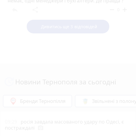
немає, одні менеджери і бухгалтери. Де правда ?
reply
share
remove
add
0
Дивитись ще 3 відповідей
Новини Тернополя за сьогодні
Бренди Тернопілля
Звільнені з полон
09:29
росія завдала масованого удару по Одесі, є
постраждалі
photo_camera