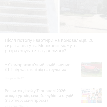
Після потопу квартири на Коновальця, 20
сирі та цвітуть. Мешканці можуть
розраховувати на допомогу?
У Скоморохах п'яний водій вчинив
ДТП під час втечі від патрульних
Вчора о 16:42
Розвиток дітей у Тернополі 2026:
огляд гуртків, секцій, клубів та студій
(партнерський проєкт)
28 липня 2026 р.