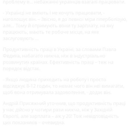
проблему в… небажанні українців взагалі працювати.
- Українці не вміють і не хочуть працювати, -
наголошує він. – Звісно, я до певної міри гіперболізую,
але… Тому й отримують вони ту зарплату, на яку
працюють, мають те робоче місце, на яке
заслуговують …
Продуктивність праці в Україні, за словами Павла
Федика, набагато нижча, ніж в індустріально
розвинутих країнах. Ефективність праці – теж на
порядок відстає.
- Якщо людина приходить на роботу і просто
відсиджує 8-12 годин, то немає чого він неї вимагати,
щоб вона отримувала задоволення, - додає він.
Андрій Присяжний уточнив, що продуктивність праці
у нас дійсно у чотири рази нижча, ніж у Західній
Європі, але зарплата – аж у 20! Тож невідповідність
цих показників – очевидна.