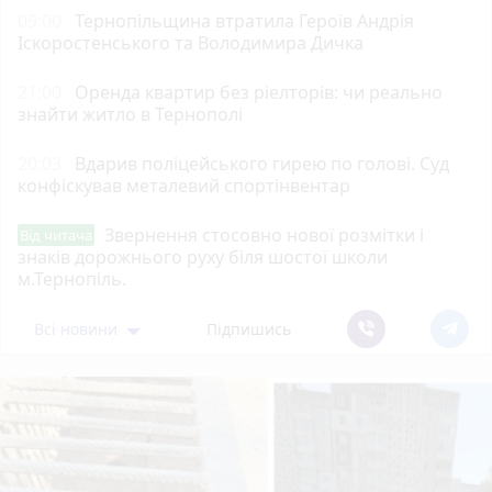
09:00
Тернопільщина втратила Героїв Андрія
Іскоростенського та Володимира Дичка
21:00
Оренда квартир без ріелторів: чи реально
знайти житло в Тернополі
20:03
Вдарив поліцейського гирею по голові. Суд
конфіскував металевий спортінвентар
Звернення стосовно нової розмітки і
Від читача
знаків дорожнього руху біля шостої школи
м.Тернопіль.
Всі новини
Підпишись