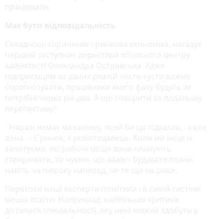
працювати.
Має бути відповідальність
Складнощі спричиняє і ринкова економіка, нагадує
перший заступник директора обласного центру
зайнятості Олександра Островська. Адже
підприємцям за даних реалій часто-густо важно
спрогнозувати, працівники якого фаху будуть їм
потрібні через рік-два. А що говорити за подальшу
перспективу?
- Наразі немає механізму, який би це підказав, - каже
вона. – Є ринок, є роботодавець. Коли ми іноді їх
запитуємо, які робочі місця вони планують
створювати, то чуємо, що важко будувати плани
навіть на півроку наперед, не те що на роки.
Перекоси наші експерти помітили і в самій системі
вищої освіти. Наприклад, найбільше критики
дісталося спеціальності, яку нині можна здобути у