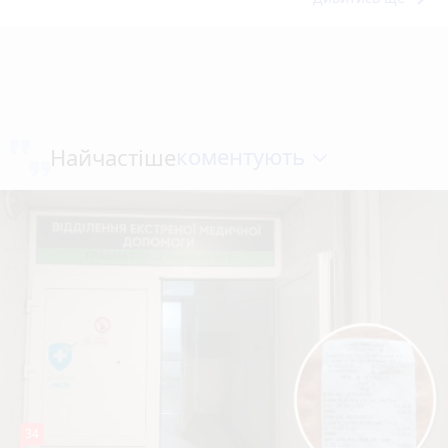
коментують
Найчастіше
34