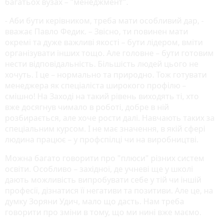
багатьох вузах – "менеджмент".
- Аби бути керівником, треба мати особливий дар, -
вважає Павло Федик. – Звісно, ти повинен мати
окремі та дуже важливі якості – бути лідером, вміти
організувати інших тощо. Але головне – бути готовим
нести відповідальність. Більшість людей цього не
хочуть. І це – нормально та природно. Тож готувати
менеджера як спеціаліста широкого профілю –
смішно! На Заході на такий рівень виходять ті, хто
вже досягнув чимало в роботі, добре в ній
розбирається, але хоче рости далі. Навчають таких за
спеціальним курсом. І не має значення, в якій сфері
людина працює – у профспілці чи на виробництві.
Можна багато говорити про "плюси" різних систем
освіти. Особливо – західної, де учневі ще у школі
дають можливість випробувати себе у тій чи іншій
професії, дізнатися її негативи та позитиви. Але це, на
думку Зоряни Удич, мало що дасть. Нам треба
говорити про зміни в тому, що ми нині вже маємо.