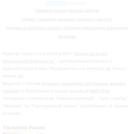
Правила користування сайтом
Умови і правила надання платного доступу
Рекламна політика проєкту «Інтерактивна мапа локальних
брендів»
Редакція керується в своїй роботі
"Кодексом етики
українського журналіста"
, затвердженим Комісією з
журналістської етики. Поскаржитись на матеріал до Комісії
можна
тут
Видання є членом
Асоціації Незалежні регіональні видавці
України
та Всесвітньої асоціації видавців
WAN-IFRA
Матеріали з позначками "Новини компаній", "Прес-служба",
"Реклама" та "Партнерський проєкт" опубліковані на правах
реклами.