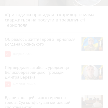
«Три години просиділи в коридорі»: мама
Вчора о 13:05
скаржиться на послуги в травмпункті
Тернополя
Обірвалось життя Героя з Тернополя
Богдана Сосінського
20
Вчора о 09:00
Підтвердили загибель уродженця
Великоберезовицької громади
Дмитра Березка
17
6 серпня 2026 р.
Вдарив поліцейського гирею по
голові. Суд конфіскував металевий
спортінвентар