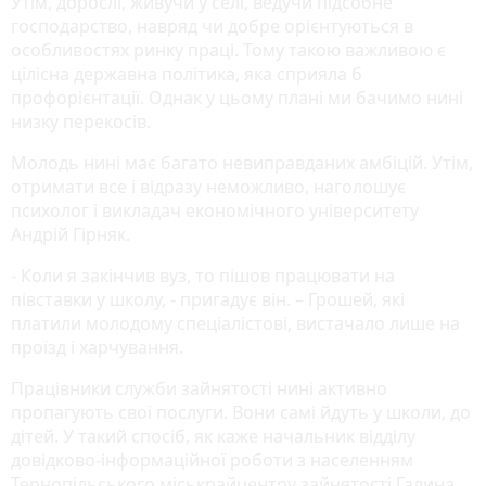
Утім, дорослі, живучи у селі, ведучи підсобне
господарство, навряд чи добре орієнтуються в
особливостях ринку праці. Тому такою важливою є
цілісна державна політика, яка сприяла б
профорієнтації. Однак у цьому плані ми бачимо нині
низку перекосів.
Молодь нині має багато невиправданих амбіцій. Утім,
отримати все і відразу неможливо, наголошує
психолог і викладач економічного університету
Андрій Гірняк.
- Коли я закінчив вуз, то пішов працювати на
півставки у школу, - пригадує він. – Грошей, які
платили молодому спеціалістові, вистачало лише на
проїзд і харчування.
Працівники служби зайнятості нині активно
пропагують свої послуги. Вони самі йдуть у школи, до
дітей. У такий спосіб, як каже начальник відділу
довідково-інформаційної роботи з населенням
Тернопільського міськрайцентру зайнятості Галина