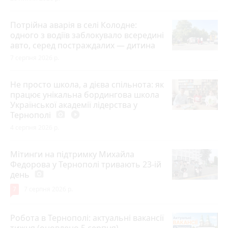
Потрійна аварія в селі Колодне:
одного з водіїв заблокувало всередині
авто, серед постраждалих — дитина
7 серпня 2026 р.
Не просто школа, а дієва спільнота: як
працює унікальна бордингова школа
Української академії лідерства у
Тернополі
photo_camera
play_circle_filled
4 серпня 2026 р.
Мітинги на підтримку Михайла
Федорова у Тернополі тривають 23-ій
день
photo_camera
7
7 серпня 2026 р.
Робота в Тернополі: актуальні вакансії
тижня (оновлено 5 серпня)