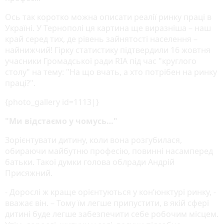
Ось так коротко можна описати реалії ринку праці в
Україні. У Тернополі ця картина ще виразніша – наш
край серед тих, де рівень зайнятості населення –
найнижчий! Гірку статистику підтвердили 16 жовтня
учасники Громадської ради RIA під час "круглого
столу" на тему: "На що вчать, а хто потрібен на ринку
праці?".
{photo_gallery id=1113|}
"Ми відстаємо у чомусь…"
Зорієнтувати дитину, коли вона розгубилася,
обираючи майбутню професію, повинні насамперед
батьки. Такої думки голова облради Андрій
Присяжний.
- Дорослі ж краще орієнтуються у кон’юнктурі ринку, -
вважає він. – Тому їм легше припустити, в якій сфері
дитині буде легше забезпечити себе робочим місцем.