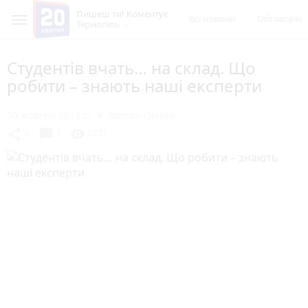
Пишеш ти! Коментує
Всі новини
Обговорен
Тернопіль
Студентів вчать… на склад. Що
робити – знають наші експерти
20 жовтня 2013 р.
Roman Oleksii
chat_bubble
share
visibility
0
7
1371