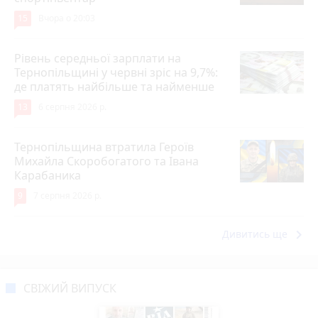
15
Вчора о 20:03
Рівень середньої зарплати на
Тернопільщині у червні зріс на 9,7%:
де платять найбільше та найменше
13
6 серпня 2026 р.
Тернопільщина втратила Героїв
Михайла Скоробогатого та Івана
Карабаника
9
7 серпня 2026 р.
keyboard_arrow_right
Дивитись ще
СВІЖИЙ ВИПУСК