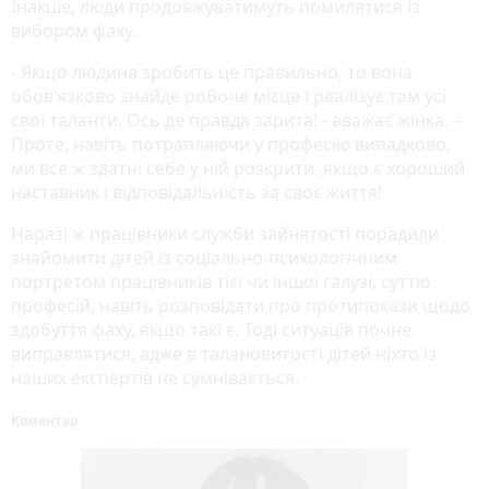
Інакше, люди продовжуватимуть помилятися із
вибором фаху.
- Якщо людина зробить це правильно, то вона
обов’язково знайде робоче місце і реалізує там усі
свої таланти. Ось де правда зарита! - вважає жінка. –
Проте, навіть потрапляючи у професію випадково,
ми все ж здатні себе у ній розкрити, якщо є хороший
наставник і відповідальність за своє життя!
Наразі ж працівники служби зайнятості порадили
знайомити дітей із соціально-психологічним
портретом працівників тієї чи іншої галузі, суттю
професій, навіть розповідати про протипокази щодо
здобуття фаху, якщо такі є. Тоді ситуація почне
виправлятися, адже в талановитості дітей ніхто із
наших експертів не сумнівається.
Коментар