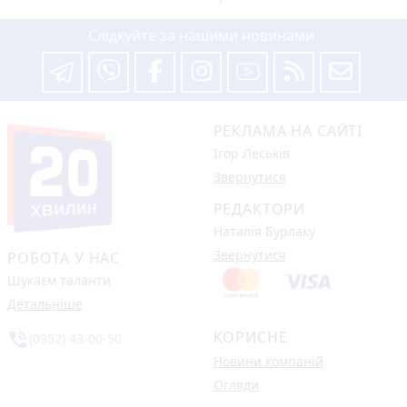
Слідкуйте за нашими новинами
РЕКЛАМА НА САЙТІ
Ігор Леськів
Звернутися
РЕДАКТОРИ
Наталія Бурлаку
Звернутися
РОБОТА У НАС
Шукаєм таланти
Детальніше
КОРИСНЕ
phone_in_talk
(0352) 43-00-50
Новини компаній
Огляди