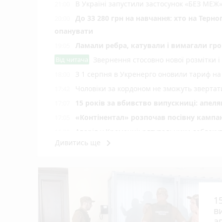
В Україні запустили застосунок «БЕЗ МЕЖ»
21:00
До 33 280 грн на навчання: хто на Терн
20:00
опанувати
Ламали ребра, катували і вимагали гро
19:05
Від читача
Звернення стосовно нової розмітки і
З 1 серпня в Укренерго оновили тариф на
18:00
Чоловіки за кордоном не зможуть звертати
17:42
15 років за вбивство випускниці: апел
17:07
«Контінентал» розпочав посівну кампа
17:05
Аварія у Кременці: рятувальники деблокув
16:30
keyboard_arrow_right
Дивитись ще
До Тернополя прибули всі 17 нових тро
15:59
У священника-блогера Олексія Філюка — 
15:42
play_circle_filled
photo_camera
Штормове попередження оголосили на Тер
15:13
1
У Тернополі оновлять світлофори
14:40
в
Робота в Тернополі: актуальні вакансії
14:13
а