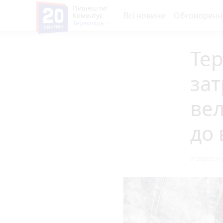
Пишеш ти!
Всі новини
Обговоренн
Коментує
Тернопіль
Тер
зат
вел
до 
9 вересня