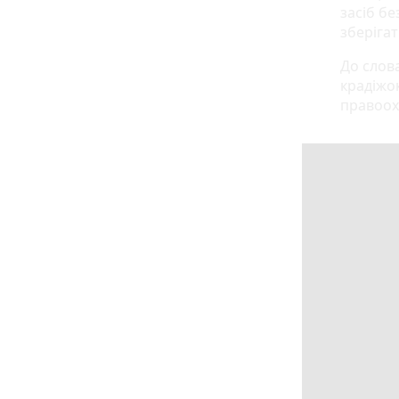
засіб бе
зберігат
До слова
крадіжок
правоох