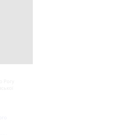
о Рогу
вської
ого