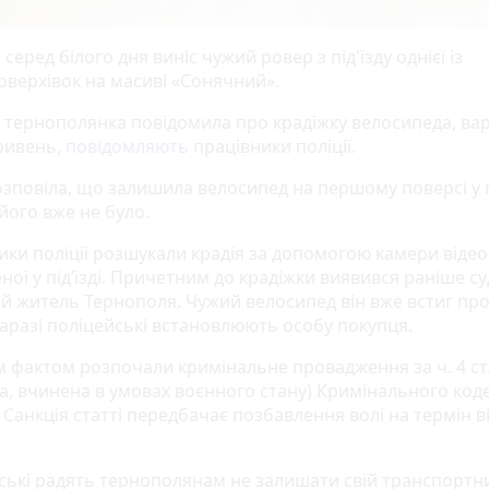
серед білого дня виніс чужий ровер з під'їзду однієї із
оверхівок на масиві «Сонячний».
а тернополянка повідомила про крадіжку велосипеда, ва
гривень,
повідомляють
працівники поліції.
зповіла, що залишила велосипед на першому поверсі у під
 його вже не було.
ики поліції розшукали крадія за допомогою камери відео
ної у під’їзді. Причетним до крадіжки виявився раніше с
ий житель Тернополя. Чужий велосипед він вже встиг пр
Наразі поліцейські встановлюють особу покупця.
м фактом розпочали кримінальне провадження за ч. 4 ст.
ка, вчинена в умовах воєнного стану) Кримінального код
 Санкція статті передбачає позбавлення волі на термін ві
ські радять тернополянам не залишати свій транспортн