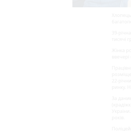
Хлопець 
багатоп
39-річн
тисячі 
Жінка ро
ввечері
Працівн
розміще
22-річн
ринку. 
За дани
(крадіж
України.
років.
Поліцей