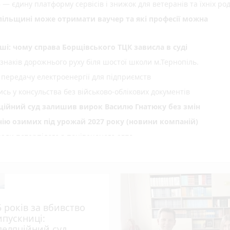
 — єдину платформу сервісів і знижок для ветеранів та їхніх ро
опільщині може отримати ваучер та які професії можна
ші: чому справа Борщівського ТЦК зависла в суді
 знаків дорожнього руху біля шостої школи м.Тернопіль.
 передачу електроенергії для підприємств
сь у консульства без військово-облікових документів
яційний суд залишив вирок Василю Гнатюку без змін
нію озимих під урожай 2027 року (новини компаній)
али потерпілого з понівеченого авто
photo_camera
лейбусів
День Народження: вітають усім фейсбуком, пишіть побажання і
нопільщині: 6 серпня будуть грози
5 років за вбивство
ипускниці:
 тижня (оновлено 5 серпня)
пеляційний суд