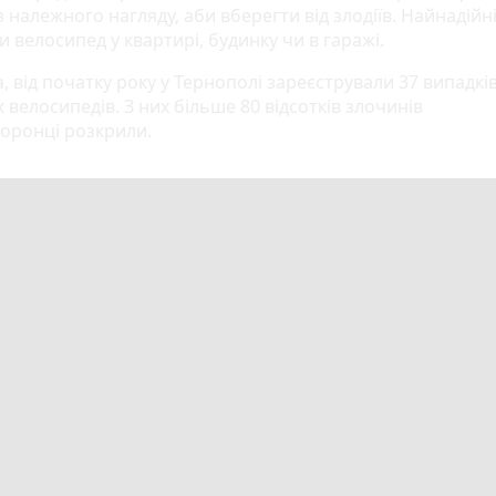
з належного нагляду, аби вберегти від злодіїв. Найнадійн
и велосипед у квартирі, будинку чи в гаражі.
, від початку року у Тернополі зареєстрували 37 випадкі
 велосипедів. З них більше 80 відсотків злочинів
оронці розкрили.