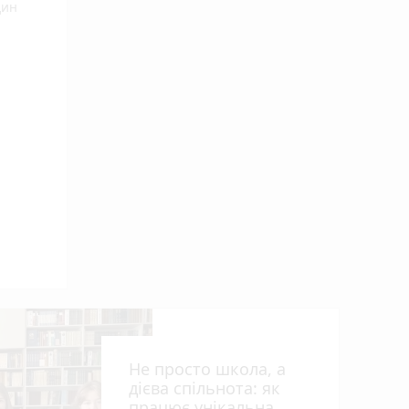
дин
 ви
Не просто школа, а
дієва спільнота: як
працює унікальна