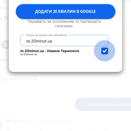
 500 гривень і кримінальну відповідальність: тернополя
лікарні медичні картки та історії хвороб
ДОДАТИ 20 ХВИЛИН В GOOGLE
е 20 хвилин до вибраних джерел у
Google
а
нтарі (1)
Опублікувати комент
Читач75
9 вересня 2022 р.