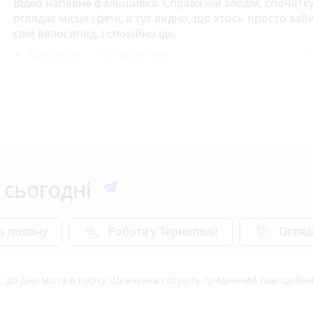
Відео напевне фальшивка. Справжній злодій, спочатк
оглядає місце і речі, а тут видно, що хтось просто заб
свій велосипед, і спокійно їде.
Відповісти
Поділитися
reply
share
rem
 сьогодні
 з полону
Робота у Тернополі!
Огляд
: до Дня міста в парку Шевченка готують триденний благодійн