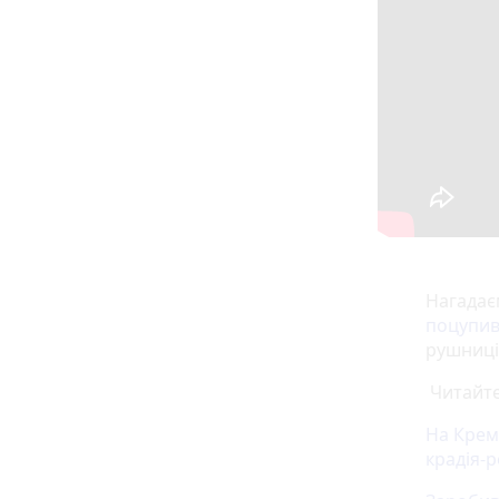
Нагадає
поцупи
рушниці 
Читайте
На Крем
крадія-р