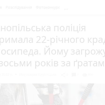
...
я
Розслідування
Фотоконкурс
нопільська поліція
римала 22-річного кра
осипеда. Йому загрож
восьми років за ґрата
 2022 р.
Мирослава Плотніцька
chat_bubble
share
visibility
0
1
806