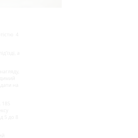
ртістю 4
’їзді, а
нагляду,
удимий
одати на
 185
ексу
д 5 до 8
ий