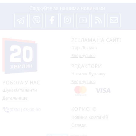
Слідкуйте за нашими новинами
РЕКЛАМА НА САЙТІ
Ігор Леськів
Звернутися
РЕДАКТОРИ
Наталія Бурлаку
Звернутися
РОБОТА У НАС
Шукаєм таланти
Детальніше
КОРИСНЕ
phone_in_talk
(0352) 43-00-50
Новини компаній
Огляди