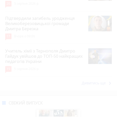
20
5 серпня 2026 р.
Підтвердили загибель уродженця
Великоберезовицької громади
Дмитра Березка
17
Вчора о 09:00
Учитель хімії з Тернополя Дмитро
Гайдук увійшов до ТОП-50 найкращих
педагогів України
15
5 серпня 2026 р.
keyboard_arrow_right
Дивитись ще
СВІЖИЙ ВИПУСК