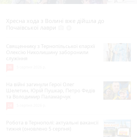
4 серпня 2026 р.
Хресна хода з Волині вже дійшла до
Почаївської лаври
photo_camera
play_circle_filled
Священнику з Тернопільської єпархії
Олексію Николишину заборонили
служіння
36
5 серпня 2026 р.
На війні загинули Герої Олег
Шелетин, Юрій Пушкар, Петро Федів
та Володимир Паламарчук
24
5 серпня 2026 р.
Робота в Тернополі: актуальні вакансії
тижня (оновлено 5 серпня)