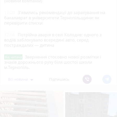
(новини компаній)
17:20
З'явились рекомендації до зарахування на
бакалаврат в університети Тернопільщини: як
перевірити списки
17:04
Потрійна аварія в селі Колодне: одного з
водіїв заблокувало всередині авто, серед
постраждалих — дитина
Звернення стосовно нової розмітки і
Від читача
знаків дорожнього руху біля шостої школи
м.Тернопіль.
Всі новини
Підпишись