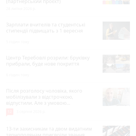
(партнерський проєкт)
28 липня 2026 р.
Зарплати вчителів та студентські
стипендії підвищать з 1 вересня
5 годин тому
Центр Теребовлі розрили: бруківку
прибрали, буде нове покриття
6 годин тому
Після розголосу чоловіка, якого
мобілізували з відстрочкою,
відпустили. Але з умовою…
12
3 серпня 2026 р.
13-ти захисникам та двом видатним
тернополянам присвоїли звання