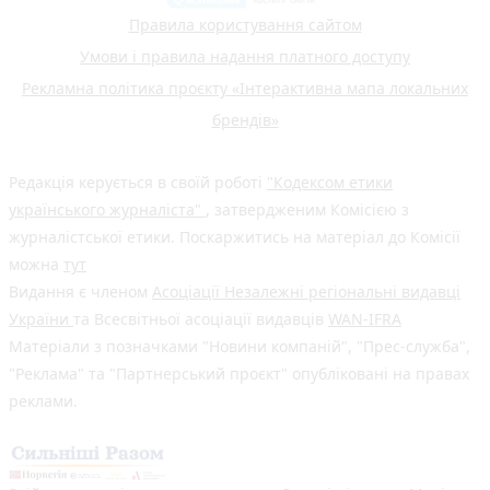
Правила користування сайтом
Умови і правила надання платного доступу
Рекламна політика проєкту «Інтерактивна мапа локальних
брендів»
Редакція керується в своїй роботі
"Кодексом етики
українського журналіста"
, затвердженим Комісією з
журналістської етики. Поскаржитись на матеріал до Комісії
можна
тут
Видання є членом
Асоціації Незалежні регіональні видавці
України
та Всесвітньої асоціації видавців
WAN-IFRA
Матеріали з позначками "Новини компаній", "Прес-служба",
"Реклама" та "Партнерський проєкт" опубліковані на правах
реклами.