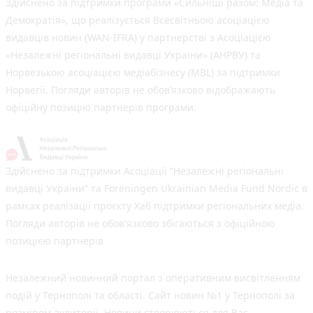
Здійснено за підтримки програми «Сильніші разом: Медіа та
Демократія», що реалізується Всесвітньою асоціацією
видавців новин (WAN-IFRA) у партнерстві з Асоціацією
«Незалежні регіональні видавці України» (АНРВУ) та
Норвезькою асоціацією медіабізнесу (MBL) за підтримки
Норвегії. Погляди авторів не обов’язково відображають
офіційну позицію партнерів програми.
Здійснено за підтримки Асоціації “Незалежні регіональні
видавці України” та Foreningen Ukrainian Media Fund Nordic в
рамках реалізації проєкту Хаб підтримки регіональних медіа.
Погляди авторів не обов'язково збігаються з офіційною
позицією партнерів
Незалежний новинний портал з оперативним висвітленням
подій у Тернополі та області. Сайт новин №1 у Тернополі за
розміром аудиторії. Новини створюються для Вас