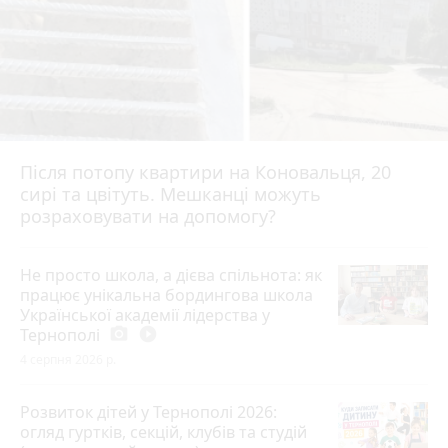
Після потопу квартири на Коновальця, 20
сирі та цвітуть. Мешканці можуть
розраховувати на допомогу?
Не просто школа, а дієва спільнота: як
працює унікальна бордингова школа
Української академії лідерства у
Тернополі
photo_camera
play_circle_filled
4 серпня 2026 р.
Розвиток дітей у Тернополі 2026:
огляд гуртків, секцій, клубів та студій