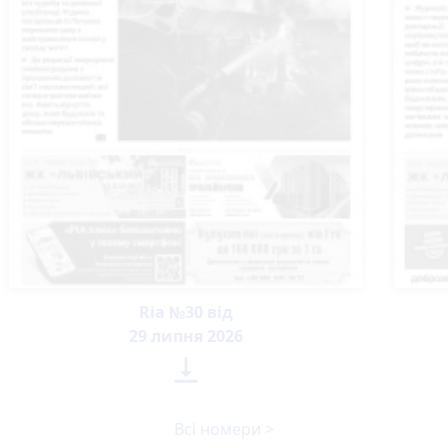
Ria №30 від
29 липня 2026

Всі номери >