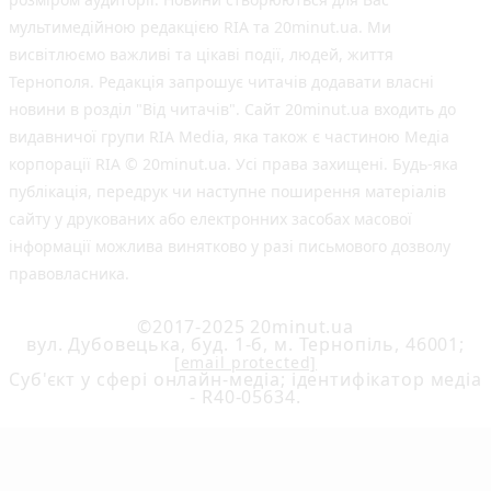
мультимедійною редакцією RIA та 20minut.ua. Ми
висвітлюємо важливі та цікаві події, людей, життя
Тернополя. Редакція запрошує читачів додавати власні
новини в розділ "Від читачів". Сайт 20minut.ua входить до
видавничої групи RIA Media, яка також є частиною Медіа
корпорації RIA © 20minut.ua. Усі права захищені. Будь-яка
публiкацiя, передрук чи наступне поширення матеріалів
сайту у друкованих або електронних засобах масової
інформації можлива винятково у разі письмового дозволу
правовласника.
©2017-2025 20minut.ua
вул. Дубовецька, буд. 1-б, м. Тернопіль, 46001;
[email protected]
Cуб'єкт у сфері онлайн-медіа; ідентифікатор медіа
- R40-05634.