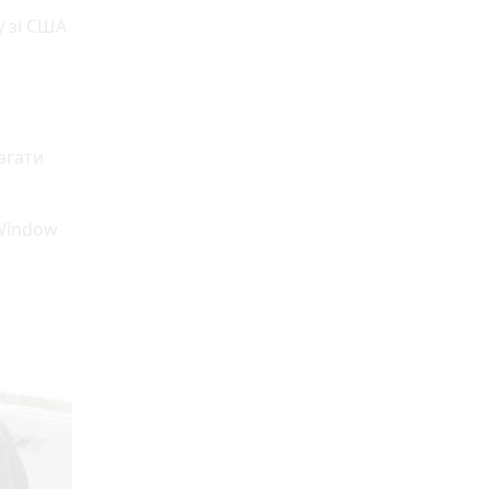
у зі США
агати
 Window