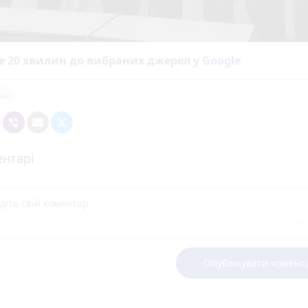
е 20 хвилин до вибраних джерел у
Google
ні
нтарі
Опублікувати комент