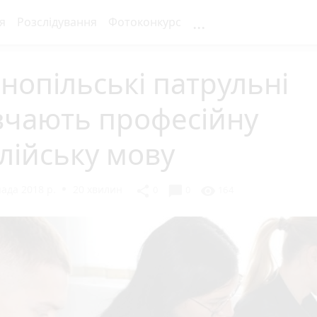
...
я
Розслідування
Фотоконкурс
нопільські патрульні
вчають професійну
лійську мову
ада 2018 р.
20 хвилин
chat_bubble
share
visibility
0
0
164