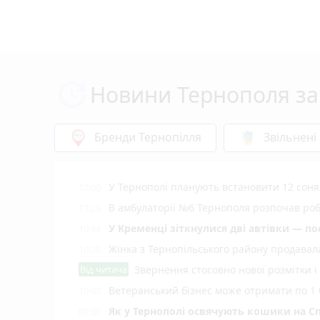
Новини Тернополя за
Бренди Тернопілля
Звільнені
У Тернополі планують встановити 12 соняч
12:00
В амбулаторії №6 Тернополя розпочав роб
11:29
У Кременці зіткнулися дві автівки — по
10:44
Жінка з Тернопільського району продавала
10:30
Від читача
Звернення стосовно нової розмітки і
Ветеранський бізнес може отримати по 1 
10:00
Як у Тернополі освячують кошики на Сп
09:30