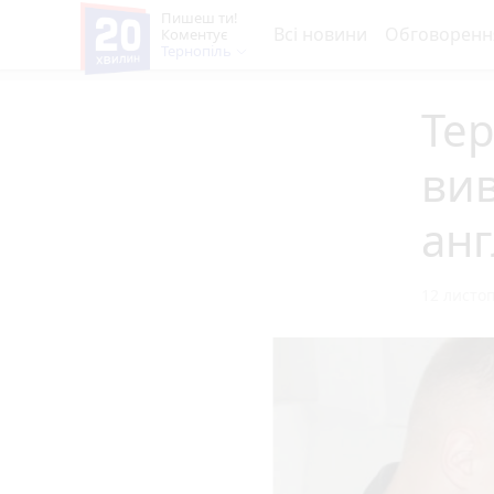
Пишеш ти!
Всі новини
Обговоренн
Коментує
Тернопіль
Тер
ви
анг
12 листоп