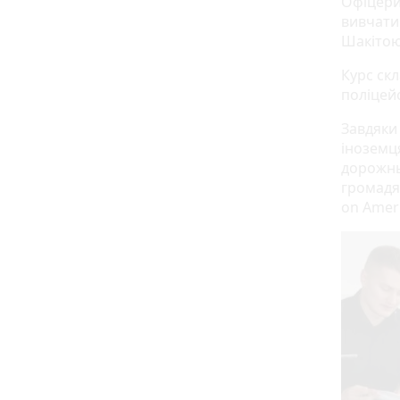
Офіцери
вивчати
Шакітою 
Курс скл
поліцей
Завдяки
іноземц
дорожнь
громадя
on Ameri