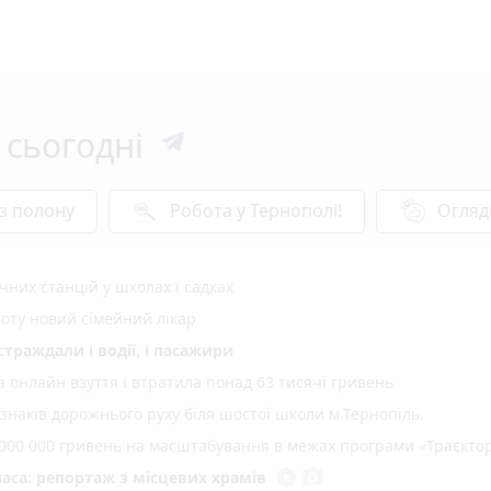
 сьогодні
 з полону
Робота у Тернополі!
Огляд
них станцій у школах і садках
оту новий сімейний лікар
страждали і водії, і пасажири
 онлайн взуття і втратила понад 63 тисячі гривень
 знаків дорожнього руху біля шостої школи м.Тернопіль.
000 000 гривень на масштабування в межах програми «Траєктор
play_circle_filled
photo_camera
аса: репортаж з місцевих храмів