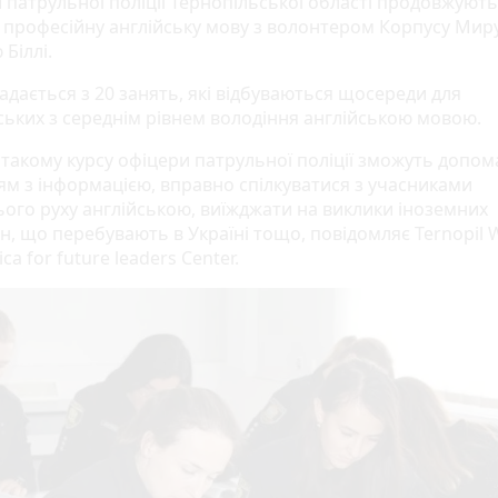
 патрульної поліції Тернопільської області продовжують
 професійну англійську мову з волонтером Корпусу Мир
Біллі.
адається з 20 занять, які відбуваються щосереди для
ських з середнім рівнем володіння англійською мовою.
 такому курсу офіцери патрульної поліції зможуть допом
ям з інформацією, вправно спілкуватися з учасниками
ого руху англійською, виїжджати на виклики іноземних
н, що перебувають в Україні тощо, повідомляє Ternopil
ca for future leaders Center.