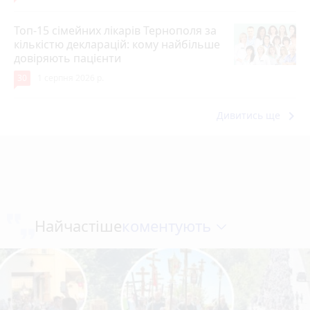
Топ-15 сімейних лікарів Тернополя за
кількістю декларацій: кому найбільше
довіряють пацієнти
30
1 серпня 2026 р.
keyboard_arrow_right
Дивитись ще
коментують
Найчастіше