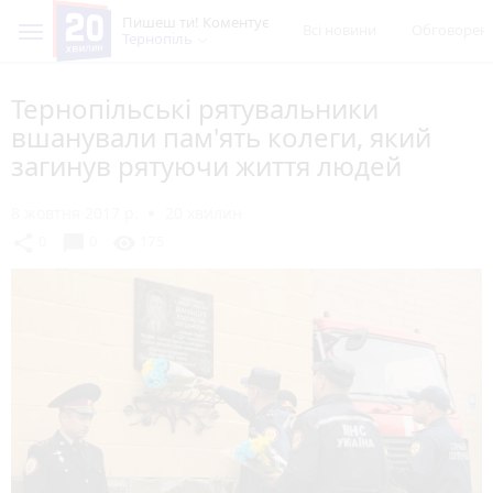
Пишеш ти! Коментує
Всі новини
Обговорен
Тернопіль
Тернопільські рятувальники
вшанували пам'ять колеги, який
загинув рятуючи життя людей
8 жовтня 2017 р.
20 хвилин
chat_bubble
share
visibility
0
0
175