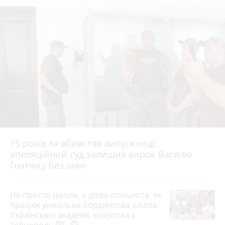
15 років за вбивство випускниці:
апеляційний суд залишив вирок Василю
Гнатюку без змін
Не просто школа, а дієва спільнота: як
працює унікальна бордингова школа
Української академії лідерства у
photo_camera
play_circle_filled