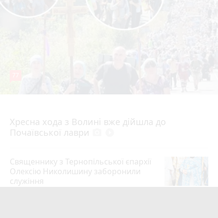
77
4 серпня 2026 р.
Хресна хода з Волині вже дійшла до
Почаївської лаври
photo_camera
play_circle_filled
Священнику з Тернопільської єпархії
Олексію Николишину заборонили
служіння
35
Вчора о 10:53