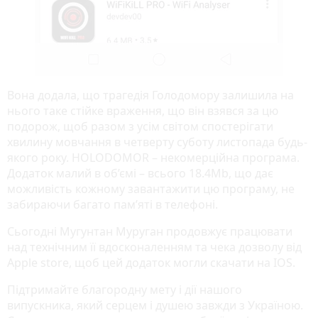
Вона додала, що трагедія Голодомору залишила на
нього таке стійке враження, що він взявся за цю
подорож, щоб разом з усім світом спостерігати
хвилину мовчання в четверту суботу листопада будь-
якого року. HOLODOMOR – некомерційна програма.
Додаток малий в об’ємі – всього 18.4Mb, що дає
можливість кожному завантажити цю програму, не
забираючи багато пам’яті в телефоні.
Сьогодні Мугунтан Муруган продовжує працювати
над технічним її вдосконаленням та чека дозволу від
Apple store, щоб цей додаток могли скачати на IOS.
Підтримайте благородну мету і дії нашого
випускника, який серцем і душею завжди з Україною.