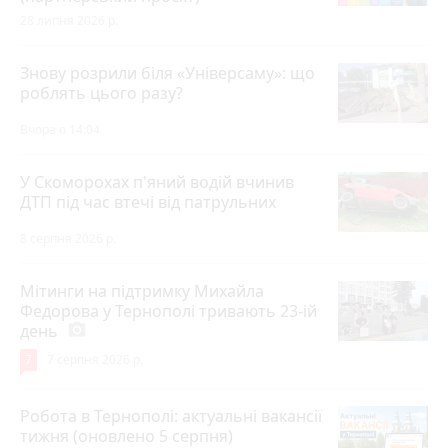
28 липня 2026 р.
Знову розрили біля «Універсаму»: що
роблять цього разу?
Вчора о 14:04
У Скоморохах п'яний водій вчинив
ДТП під час втечі від патрульних
8 серпня 2026 р.
Мітинги на підтримку Михайла
Федорова у Тернополі тривають 23-ій
день
photo_camera
7
7 серпня 2026 р.
Робота в Тернополі: актуальні вакансії
тижня (оновлено 5 серпня)