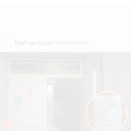
коментують
Найчастіше
48