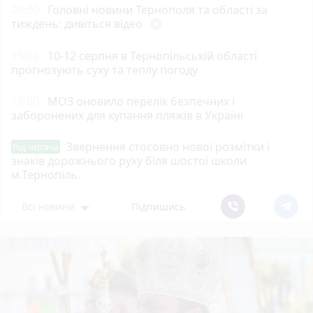
20:00
Головні новини Тернополя та області за
тиждень: дивіться відео
play_circle_filled
19:04
10-12 серпня в Тернопільській області
прогнозують суху та теплу погоду
18:00
МОЗ оновило перелік безпечних і
заборонених для купання пляжів в Україні
Звернення стосовно нової розмітки і
Від читача
знаків дорожнього руху біля шостої школи
м.Тернопіль.
Всі новини
Підпишись