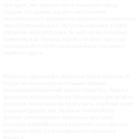
трагедією, яка забрала життя мільйонів народу
України. Нагадаємо, що він є випускником
Тернопільського державного медичного університету
імені І.Горбачевського. Мугунтан навчався в ТДМУ
упродовж 2004-2009 років. За цей час він емоційно
прив’язався до України, пізнав її історію і культуру.
Сьогодні в його особі наша країна має підтримку і
надійного друга.
Мугунтан одружений з українкою Лідією Муруган. В
Україні він започаткував та видав перший
міжнародний медичний журнал «Наш Рік». Разом з
дружиною започаткував англійські курси для дітей та
дорослих, неодноразово брав участь у заходах щодо
сприяння дружби між Україною та Малайзією.
Допоміг започаткувати Українську культурну
асоціацію в Малайзії та є її радником. Сьогодні наш
випускник керує 23-ма медичними клініками в
Малайзії.