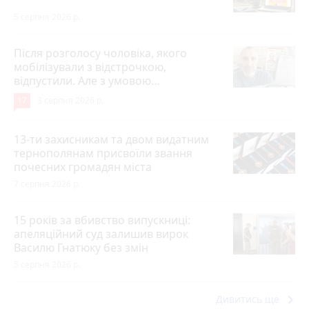
5 серпня 2026 р.
Після розголосу чоловіка, якого
мобілізували з відстрочкою,
відпустили. Але з умовою…
17
3 серпня 2026 р.
13-ти захисникам та двом видатним
тернополянам присвоїли звання
почесних громадян міста
7 серпня 2026 р.
15 років за вбивство випускниці:
апеляційний суд залишив вирок
Василю Гнатюку без змін
5 серпня 2026 р.
keyboard_arrow_right
Дивитись ще