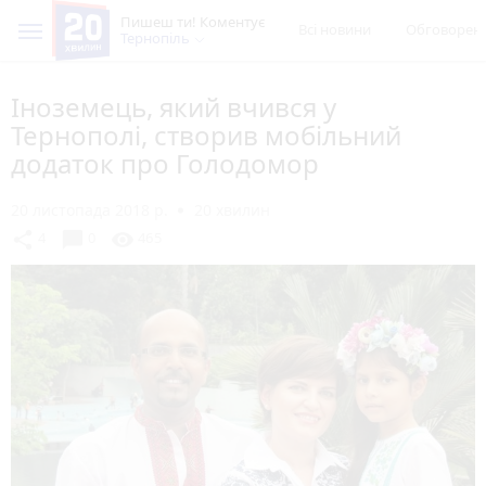
Пишеш ти! Коментує
Всі новини
Обговорен
Тернопіль
Іноземець, який вчився у
Тернополі, створив мобільний
додаток про Голодомор
20 листопада 2018 р.
20 хвилин
chat_bubble
share
visibility
4
0
465