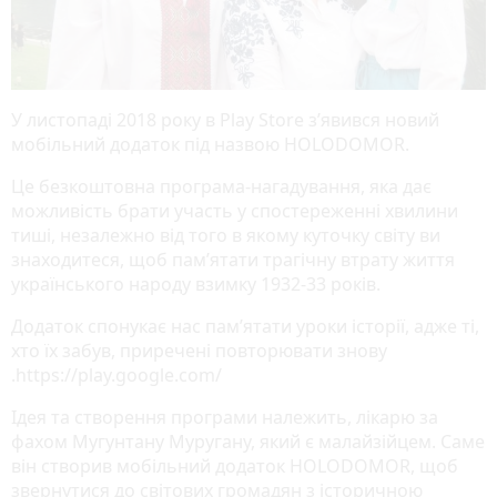
У листопаді 2018 року в Play Store з’явився новий
мобільний додаток під назвою HOLODOMOR.
Це безкоштовна програма-нагадування, яка дає
можливість брати участь у спостереженні хвилини
тиші, незалежно від того в якому куточку світу ви
знаходитеся, щоб пам’ятати трагічну втрату життя
українського народу взимку 1932-33 років.
Додаток спонукає нас пам’ятати уроки історії, адже ті,
хто їх забув, приречені повторювати знову
.https://play.google.com/
Ідея та створення програми належить, лікарю за
фахом Мугунтану Муругану, який є малайзійцем. Саме
він створив мобільний додаток HOLODOMOR, щоб
звернутися до світових громадян з історичною