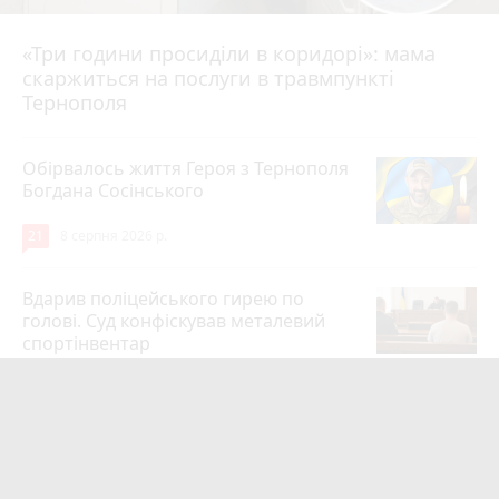
«Три години просиділи в коридорі»: мама
8 серпня 2026 р.
скаржиться на послуги в травмпункті
Тернополя
Обірвалось життя Героя з Тернополя
Богдана Сосінського
21
8 серпня 2026 р.
Вдарив поліцейського гирею по
голові. Суд конфіскував металевий
спортінвентар
15
8 серпня 2026 р.
Тернопільщина втратила Героїв
Михайла Скоробогатого та Івана
Карабаника