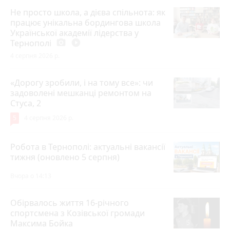
Не просто школа, а дієва спільнота: як
працює унікальна бордингова школа
Української академії лідерства у
Тернополі
photo_camera
play_circle_filled
4 серпня 2026 р.
«Дорогу зробили, і на тому все»: чи
задоволені мешканці ремонтом на
Стуса, 2
5
4 серпня 2026 р.
Робота в Тернополі: актуальні вакансії
тижня (оновлено 5 серпня)
Вчора о 14:13
Обірвалось життя 16-річного
спортсмена з Козівської громади
Максима Бойка