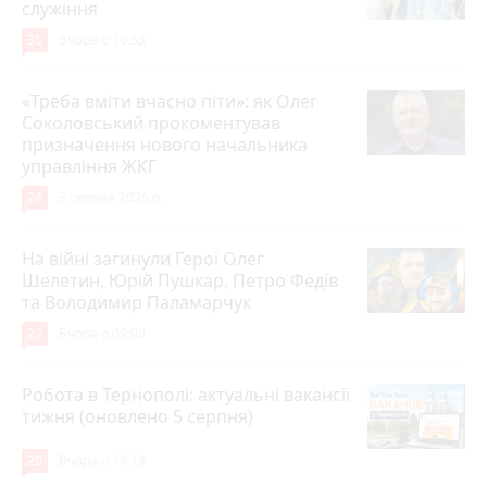
служіння
35
Вчора о 10:53
«Треба вміти вчасно піти»: як Олег
Соколовський прокоментував
призначення нового начальника
управління ЖКГ
24
3 серпня 2026 р.
На війні загинули Герої Олег
Шелетин, Юрій Пушкар, Петро Федів
та Володимир Паламарчук
22
Вчора о 09:00
Робота в Тернополі: актуальні вакансії
тижня (оновлено 5 серпня)
20
Вчора о 14:13