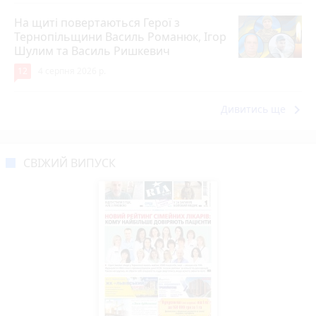
На щиті повертаються Герої з
Тернопільщини Василь Романюк, Ігор
Шулим та Василь Ришкевич
12
4 серпня 2026 р.
keyboard_arrow_right
Дивитись ще
СВІЖИЙ ВИПУСК