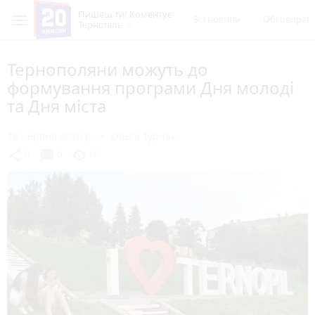
Пишеш ти! Коментує
Всі новини
Обговорен
Тернопіль
Тернополяни можуть до
формування програми Дня молоді
та Дня міста
18 червня 2026 р.
Ольга Турчак
chat_bubble
share
visibility
0
0
80