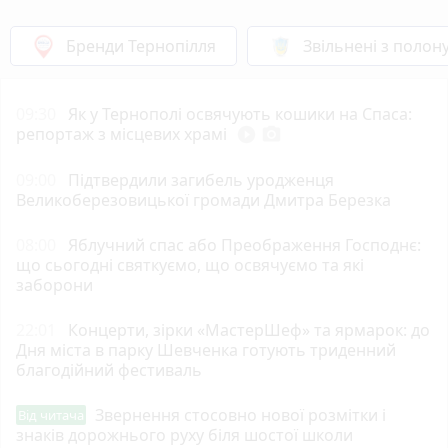
Бренди Тернопілля
Звільнені з полон
09:30
Як у Тернополі освячують кошики на Спаса:
репортаж з місцевих храмі
play_circle_filled
photo_camera
09:00
Підтвердили загибель уродженця
Великоберезовицької громади Дмитра Березка
08:00
Яблучний спас або Преображення Господнє:
що сьогодні святкуємо, що освячуємо та які
заборони
22:01
Концерти, зірки «МастерШеф» та ярмарок: до
Дня міста в парку Шевченка готують триденний
благодійний фестиваль
Звернення стосовно нової розмітки і
Від читача
знаків дорожнього руху біля шостої школи