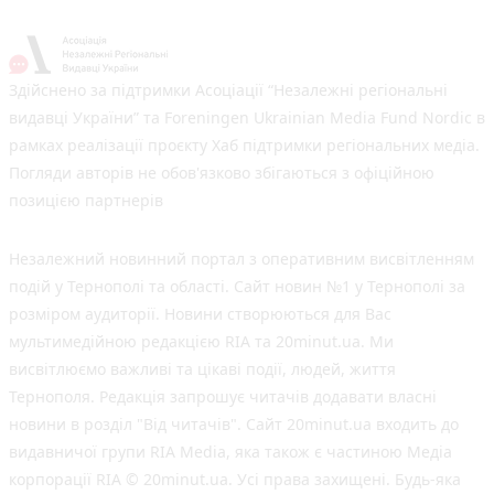
Здійснено за підтримки Асоціації “Незалежні регіональні
видавці України” та Foreningen Ukrainian Media Fund Nordic в
рамках реалізації проєкту Хаб підтримки регіональних медіа.
Погляди авторів не обов'язково збігаються з офіційною
позицією партнерів
Незалежний новинний портал з оперативним висвітленням
подій у Тернополі та області. Сайт новин №1 у Тернополі за
розміром аудиторії. Новини створюються для Вас
мультимедійною редакцією RIA та 20minut.ua. Ми
висвітлюємо важливі та цікаві події, людей, життя
Тернополя. Редакція запрошує читачів додавати власні
новини в розділ "Від читачів". Сайт 20minut.ua входить до
видавничої групи RIA Media, яка також є частиною Медіа
корпорації RIA © 20minut.ua. Усі права захищені. Будь-яка