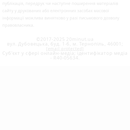
публiкацiя, передрук чи наступне поширення матеріалів
сайту у друкованих або електронних засобах масової
інформації можлива винятково у разі письмового дозволу
правовласника.
©2017-2025 20minut.ua
вул. Дубовецька, буд. 1-б, м. Тернопіль, 46001;
[email protected]
Cуб'єкт у сфері онлайн-медіа; ідентифікатор медіа
- R40-05634.