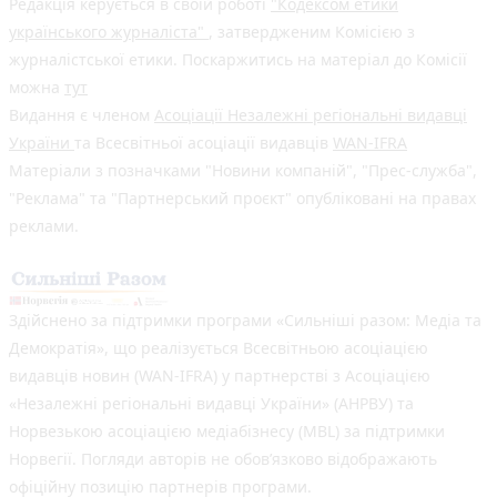
Редакція керується в своїй роботі
"Кодексом етики
українського журналіста"
, затвердженим Комісією з
журналістської етики. Поскаржитись на матеріал до Комісії
можна
тут
Видання є членом
Асоціації Незалежні регіональні видавці
України
та Всесвітньої асоціації видавців
WAN-IFRA
Матеріали з позначками "Новини компаній", "Прес-служба",
"Реклама" та "Партнерський проєкт" опубліковані на правах
реклами.
Здійснено за підтримки програми «Сильніші разом: Медіа та
Демократія», що реалізується Всесвітньою асоціацією
видавців новин (WAN-IFRA) у партнерстві з Асоціацією
«Незалежні регіональні видавці України» (АНРВУ) та
Норвезькою асоціацією медіабізнесу (MBL) за підтримки
Норвегії. Погляди авторів не обов’язково відображають
офіційну позицію партнерів програми.