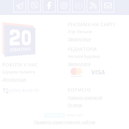
РЕКЛАМА НА САЙТІ
Ігор Леськів
Звернутися
РЕДАКТОРИ
Наталія Бурлаку
Звернутися
РОБОТА У НАС
Шукаєм таланти
Детальніше
КОРИСНЕ
phone_in_talk
(0352) 43-00-50
Новини компаній
Огляди
Правила користування сайтом