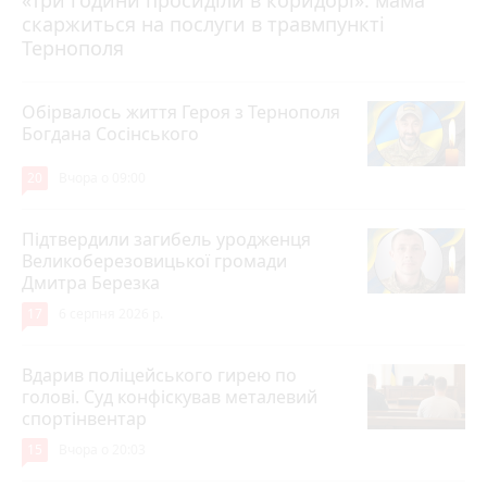
«Три години просиділи в коридорі»: мама
скаржиться на послуги в травмпункті
Тернополя
Обірвалось життя Героя з Тернополя
Богдана Сосінського
20
Вчора о 09:00
Підтвердили загибель уродженця
Великоберезовицької громади
Дмитра Березка
17
6 серпня 2026 р.
Вдарив поліцейського гирею по
голові. Суд конфіскував металевий
спортінвентар
15
Вчора о 20:03