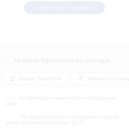
Дивитись ще 15 відповідей
Новини Тернополя за сьогодні
Бренди Тернопілля
Звільнені з полон
11:00
Як приготувати пишні кабачкові оладки на
кефірі
10:10
РФ вдарила по багатоповерхівках у Харкові:
триває рятувальна операція
play_circle_filled
photo_camera