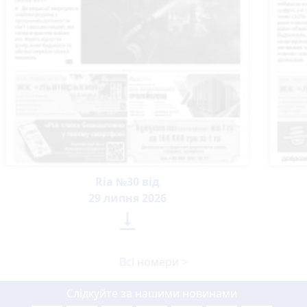
Ria №30 від
29 липня 2026

Всі номери >
Слідкуйте за нашими новинами