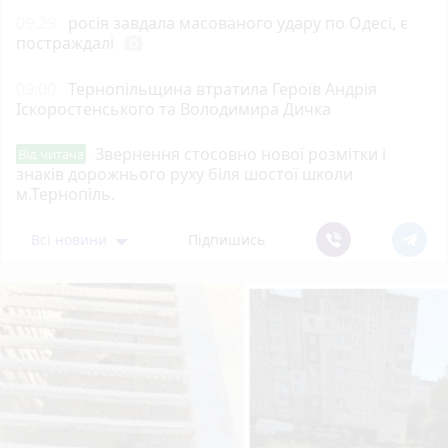
09:29
росія завдала масованого удару по Одесі, є
постраждалі
photo_camera
09:00
Тернопільщина втратила Героїв Андрія
Іскоростенського та Володимира Дичка
Звернення стосовно нової розмітки і
Від читача
знаків дорожнього руху біля шостої школи
м.Тернопіль.
Всі новини
Підпишись