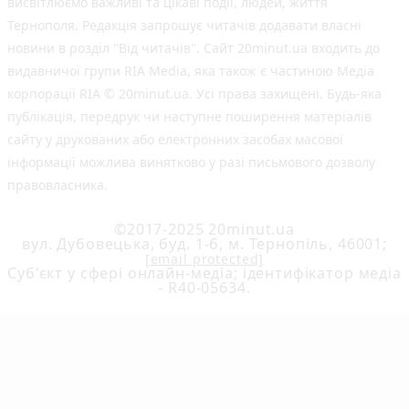
висвітлюємо важливі та цікаві події, людей, життя
Тернополя. Редакція запрошує читачів додавати власні
новини в розділ "Від читачів". Сайт 20minut.ua входить до
видавничої групи RIA Media, яка також є частиною Медіа
корпорації RIA © 20minut.ua. Усі права захищені. Будь-яка
публiкацiя, передрук чи наступне поширення матеріалів
сайту у друкованих або електронних засобах масової
інформації можлива винятково у разі письмового дозволу
правовласника.
©2017-2025 20minut.ua
вул. Дубовецька, буд. 1-б, м. Тернопіль, 46001;
[email protected]
Cуб'єкт у сфері онлайн-медіа; ідентифікатор медіа
- R40-05634.