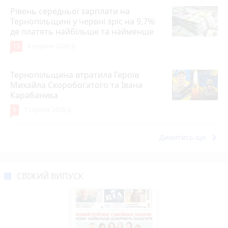
Рівень середньої зарплати на
Тернопільщині у червні зріс на 9,7%:
де платять найбільше та найменше
13
6 серпня 2026 р.
Тернопільщина втратила Героїв
Михайла Скоробогатого та Івана
Карабаника
9
7 серпня 2026 р.
keyboard_arrow_right
Дивитись ще
СВІЖИЙ ВИПУСК