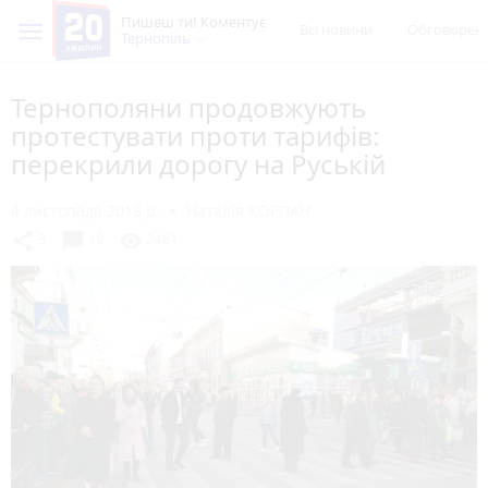
Пишеш ти! Коментує
Всі новини
Обговорен
Тернопіль
Тернополяни продовжують
протестувати проти тарифів:
перекрили дорогу на Руській
4 листопада 2018 р.
Наталія КОРПАН
chat_bubble
share
visibility
3
19
2481