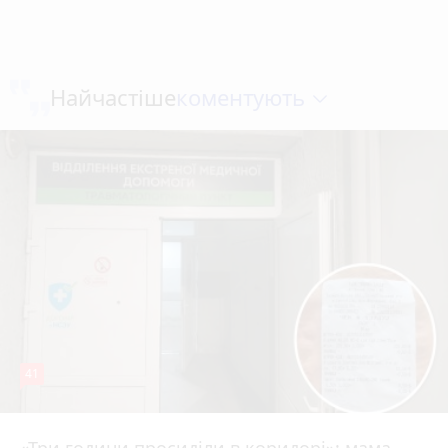
коментують
Найчастіше
41
Вчора о 13:05