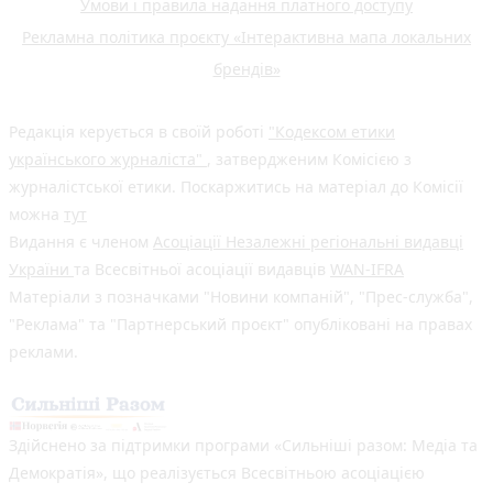
Умови і правила надання платного доступу
Рекламна політика проєкту «Інтерактивна мапа локальних
брендів»
Редакція керується в своїй роботі
"Кодексом етики
українського журналіста"
, затвердженим Комісією з
журналістської етики. Поскаржитись на матеріал до Комісії
можна
тут
Видання є членом
Асоціації Незалежні регіональні видавці
України
та Всесвітньої асоціації видавців
WAN-IFRA
Матеріали з позначками "Новини компаній", "Прес-служба",
"Реклама" та "Партнерський проєкт" опубліковані на правах
реклами.
Здійснено за підтримки програми «Сильніші разом: Медіа та
Демократія», що реалізується Всесвітньою асоціацією