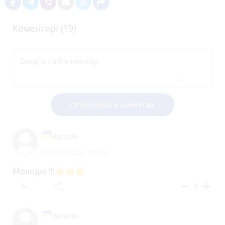
Коментарі (19)
Опублікувати коментар
Наталія
5 листопада 2018 р.
Молодці !!!👏👏👏
reply
share
remove
add
0
Наталія