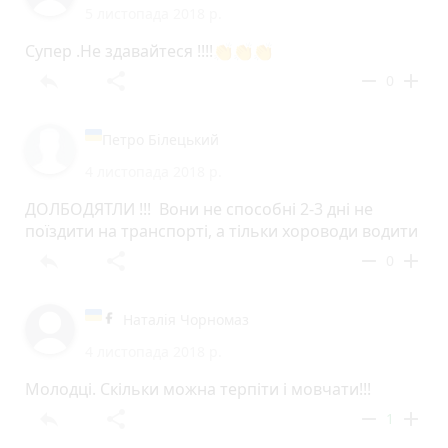
5 листопада 2018 р.
Супер .Не здавайтеся !!!!👏👏👏
reply
share
remove
add
0
Петро Білецький
4 листопада 2018 р.
ДОЛБОДЯТЛИ !!! Вони не способні 2-3 дні не
поїздити на транспорті, а тільки хороводи водити
reply
share
remove
add
0
Наталія Чорномаз
4 листопада 2018 р.
Молодці. Скільки можна терпіти і мовчати!!!
reply
share
remove
add
1