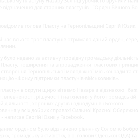
льському пластуну Назару Зелінці урочисто вручили на
е відзначення для старших пластунів - “Орден Вічного В
повідомив голова Пласту на Тернопільщині Сергій Юзик.
 час всього троє пластунів отримало даний орден, серед
лянин.
у було надано за активну провідну громадську діяльніст
Пласту, поширення та впровадження пластових принцип
, створення Тернопільської молодіжної міської ради та с
націю «Фонду підтримки пластунів-військовиків».
х пластунів округи щиро вітаємо Назара з відзнакою і ба
, впевненості, рішучості і натхнення у його громадській 
й діяльності, хороших друзів і однодумців і Божого
овення у всіх добрих справах! Сильно! Красно! Обережно
 - написав Сергій Юзик у Facebook.
даним орденом було відзначено рівнянку Соломію Бобр
рку, громадську активістку, в.о. голови Одеської ОДА) та