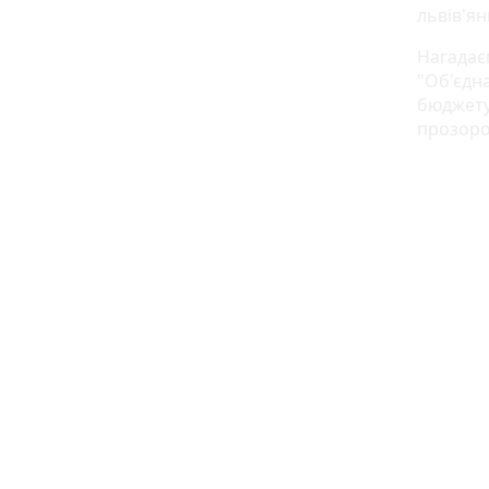
львів'ян
Нагадаєм
"Об'єдн
бюджету 
прозорос