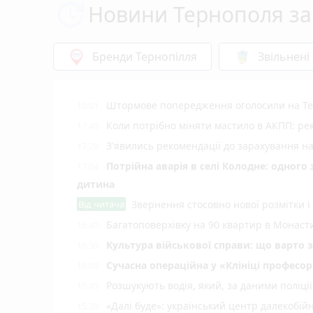
Новини Тернополя за
Бренди Тернопілля
Звільнені
Штормове попередження оголосили на Тер
18:01
Коли потрібно міняти мастило в АКПП: рек
17:40
З'явились рекомендації до зарахування н
17:20
Потрійна аварія в селі Колодне: одного
17:04
дитина
Від читача
Звернення стосовно нової розмітки і
Багатоповерхівку на 90 квартир в Монаст
16:40
Культура військової справи: що варто 
16:30
Сучасна операційна у «Клініці професор
16:09
Розшукують водія, який, за даними поліці
15:45
«Далі буде»: український центр далекобій
15:30