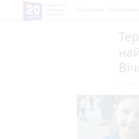
Пишеш ти!
Всі новини
Обговоренн
Коментує
Тернопіль
Те
най
Віч
17 липня 