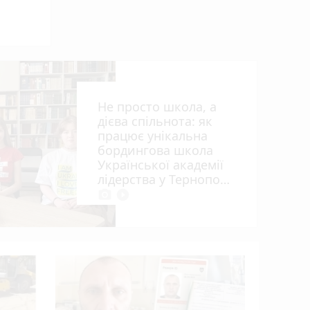
Не просто школа, а
дієва спільнота: як
працює унікальна
бордингова школа
Української академії
лідерства у Тернополі
photo_camera
play_circle_filled
Розвиток 
огляд гурт
студій (