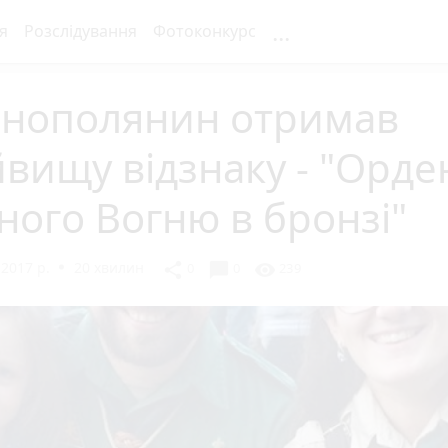
...
я
Розслідування
Фотоконкурс
рнополянин отримав
вищу відзнаку - "Орде
ного Вогню в бронзі"
2017 р.
20 хвилин
chat_bubble
share
visibility
0
0
239