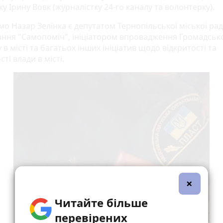
ку Ірину Вовк (журналістку 24-го каналу та волонтерку).
о Назар Зелінка є депутатом Тернопільської міської рад
ання "Самопоміч", ініціатором впровадження Громадськ
в місті та багатьох інших ініціатив щодо відкритості та
ті влади в місті.
×
Читайте більше
перевірених