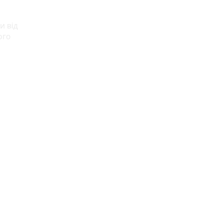
и від
ого