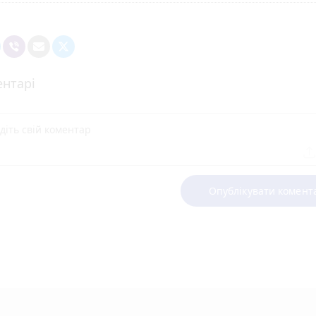
нтарі
Опублікувати комент