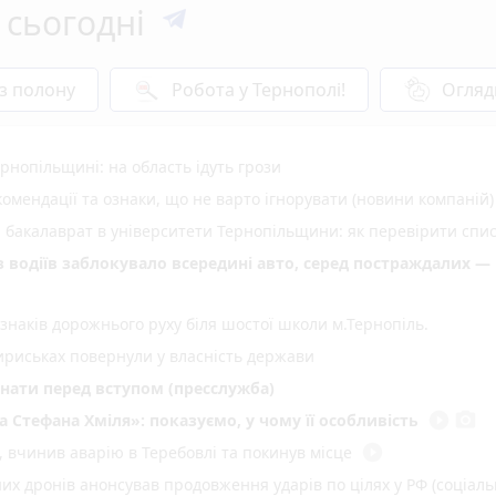
 сьогодні
 з полону
Робота у Тернополі!
Огляд
нопільщині: на область ідуть грози
омендації та ознаки, що не варто ігнорувати (новини компаній)
а бакалаврат в університети Тернопільщини: як перевірити спи
 з водіїв заблокувало всередині авто, серед постраждалих —
 знаків дорожнього руху біля шостої школи м.Тернопіль.
ириськах повернули у власність держави
знати перед вступом (пресслужба)
play_circle_filled
photo_camera
а Стефана Хміля»: показуємо, у чому її особливість
play_circle_filled
ї, вчинив аварію в Теребовлі та покинув місце
них дронів анонсував продовження ударів по цілях у РФ (соціал