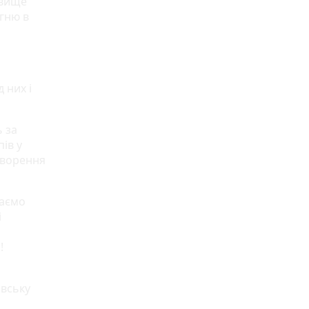
йвище
огню в
 них і
ь за
ів у
творення
жаємо
і
!
овську