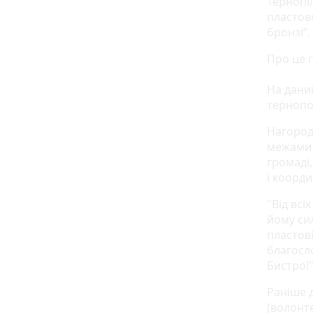
Тернопі
пластов
бронзі”.
Про це 
На даний
тернопо
Нагород
межами 
громаді
і коорди
"Від всі
йому сил
пластові
благосл
Бистро!"
Раніше 
(волонте