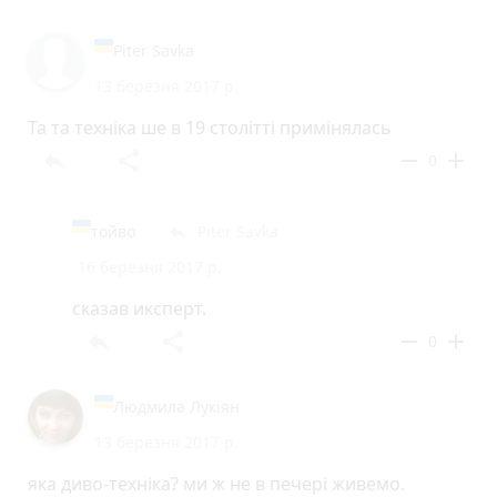
Piter Savka
13 березня 2017 р.
Та та техніка ше в 19 столітті примінялась
reply
share
remove
add
0
тойво
Piter Savka
reply
16 березня 2017 р.
сказав иксперт.
reply
share
remove
add
0
Людмила Лукіян
13 березня 2017 р.
яка диво-техніка? ми ж не в печері живемо.