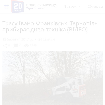
Пишеш ти! Коментує
Всі новини
Обговорен
Тернопіль
Трасу Івано-Франківськ–Тернопіль
прибирає диво-техніка (ВІДЕО)
13 березня 2017 р.
20 хвилин
chat_bubble
share
visibility
0
4
1263