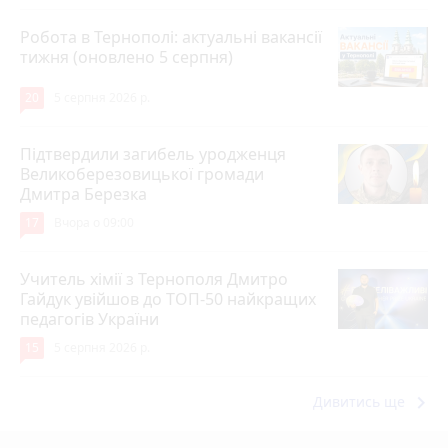
Робота в Тернополі: актуальні вакансії
тижня (оновлено 5 серпня)
20
5 серпня 2026 р.
Підтвердили загибель уродженця
Великоберезовицької громади
Дмитра Березка
17
Вчора о 09:00
Учитель хімії з Тернополя Дмитро
Гайдук увійшов до ТОП-50 найкращих
педагогів України
15
5 серпня 2026 р.
keyboard_arrow_right
Дивитись ще