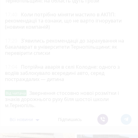
Тернопільщині: на область ідуть грози
17:40
Коли потрібно міняти мастило в АКПП:
рекомендації та ознаки, що не варто ігнорувати
(новини компаній)
17:20
З'явились рекомендації до зарахування на
бакалаврат в університети Тернопільщини: як
перевірити списки
17:04
Потрійна аварія в селі Колодне: одного з
водіїв заблокувало всередині авто, серед
постраждалих — дитина
Звернення стосовно нової розмітки і
Від читача
знаків дорожнього руху біля шостої школи
м.Тернопіль.
Всі новини
Підпишись