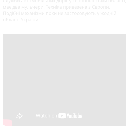
Служби автомобільних доріг у Тернопільській області,
має два мульчери. Техніка привезена з Європи.
Подібні механізми поки не застосовують у жодній
області України.