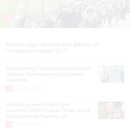
81
4 серпня 2026 р.
Хресна хода з Волині вже дійшла до
Почаївської лаври
photo_camera
play_circle_filled
Священнику з Тернопільської єпархії
Олексію Николишину заборонили
служіння
36
5 серпня 2026 р.
На війні загинули Герої Олег
Шелетин, Юрій Пушкар, Петро Федів
та Володимир Паламарчук
24
5 серпня 2026 р.