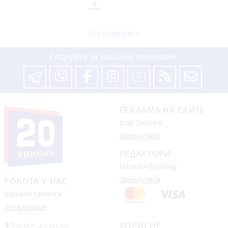

Всі номери >
Слідкуйте за нашими новинами
РЕКЛАМА НА САЙТІ
Ігор Леськів
Звернутися
РЕДАКТОРИ
Наталія Бурлаку
Звернутися
РОБОТА У НАС
Шукаєм таланти
Детальніше
КОРИСНЕ
phone_in_talk
(0352) 43-00-50