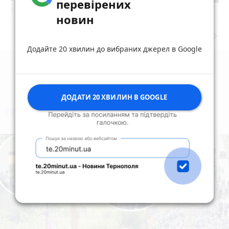
перевірених
5 серпня 2026 р.
новин
keyboard_arrow_right
Дивитись ще
Додайте 20 хвилин до вибраних джерел в Google
ДОДАТИ 20 ХВИЛИН В GOOGLE
коментують
Найчастіше