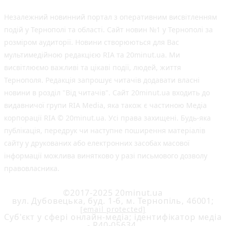
Незалежний новинний портал з оперативним висвітленням
подій у Тернополі та області. Сайт новин №1 у Тернополі за
розміром аудиторії. Новини створюються для Вас
мультимедійною редакцією RIA та 20minut.ua. Ми
висвітлюємо важливі та цікаві події, людей, життя
Тернополя. Редакція запрошує читачів додавати власні
новини в розділ "Від читачів". Сайт 20minut.ua входить до
видавничої групи RIA Media, яка також є частиною Медіа
корпорації RIA © 20minut.ua. Усі права захищені. Будь-яка
публiкацiя, передрук чи наступне поширення матеріалів
сайту у друкованих або електронних засобах масової
інформації можлива винятково у разі письмового дозволу
правовласника.
©2017-2025 20minut.ua
вул. Дубовецька, буд. 1-б, м. Тернопіль, 46001;
[email protected]
Cуб'єкт у сфері онлайн-медіа; ідентифікатор медіа
- R40-05634.