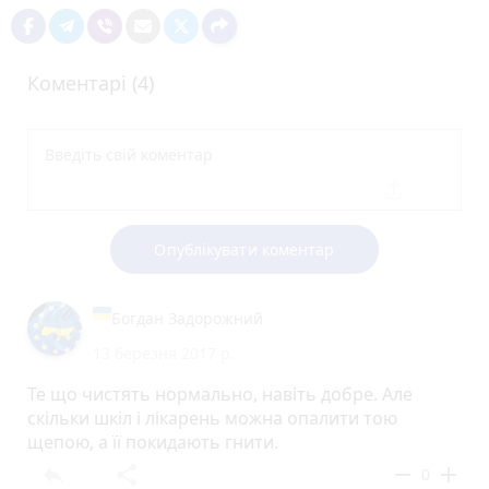
Коментарі (4)
Опублікувати коментар
Богдан Задорожний
13 березня 2017 р.
Те що чистять нормально, навіть добре. Але
скільки шкіл і лікарень можна опалити тою
щепою, а її покидають гнити.
reply
share
remove
add
0