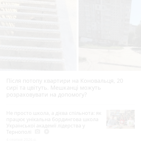
Після потопу квартири на Коновальця, 20
сирі та цвітуть. Мешканці можуть
розраховувати на допомогу?
Не просто школа, а дієва спільнота: як
працює унікальна бордингова школа
Української академії лідерства у
Тернополі
photo_camera
play_circle_filled
4 серпня 2026 р.