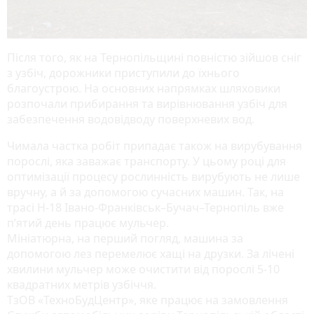
Після того, як на Тернопільщині повністю зійшов сніг
з узбіч, дорожники приступили до їхнього
благоустрою. На основних напрямках шляховики
розпочали прибирання та вирівнювання узбіч для
забезпечення водовідводу поверхневих вод.
Чимала частка робіт припадає також на вирубування
порослі, яка заважає транспорту. У цьому році для
оптимізації процесу рослинність вирубують не лише
вручну, а й за допомогою сучасних машин. Так, на
трасі Н-18 Івано-Франківськ–Бучач–Тернопіль вже
п’ятий день працює мульчер.
Мініатюрна, на перший погляд, машина за
допомогою лез перемелює хащі на друзки. За лічені
хвилини мульчер може очистити від порослі 5-10
квадратних метрів узбіччя.
ТзОВ «ТехноБудЦентр», яке працює на замовлення