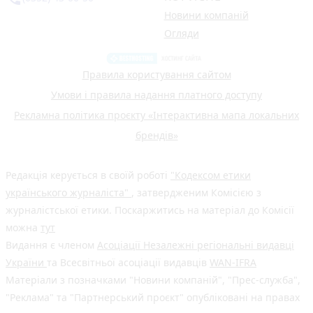
Новини компаній
Огляди
Правила користування сайтом
Умови і правила надання платного доступу
Рекламна політика проєкту «Інтерактивна мапа локальних
брендів»
Редакція керується в своїй роботі
"Кодексом етики
українського журналіста"
, затвердженим Комісією з
журналістської етики. Поскаржитись на матеріал до Комісії
можна
тут
Видання є членом
Асоціації Незалежні регіональні видавці
України
та Всесвітньої асоціації видавців
WAN-IFRA
Матеріали з позначками "Новини компаній", "Прес-служба",
"Реклама" та "Партнерський проєкт" опубліковані на правах