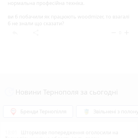
нормальна професійна техніка.
ви б побачили як працюють woodmizer, то взагалі
б не знали що сказати?
reply
share
remove
add
0
Новини Тернополя за сьогодні
Бренди Тернопілля
Звільнені з полон
18:01
Штормове попередження оголосили на