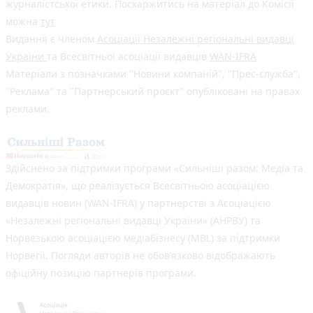
журналістської етики. Поскаржитись на матеріал до Комісії
можна
тут
Видання є членом
Асоціації Незалежні регіональні видавці
України
та Всесвітньої асоціації видавців
WAN-IFRA
Матеріали з позначками "Новини компаній", "Прес-служба",
"Реклама" та "Партнерський проєкт" опубліковані на правах
реклами.
Здійснено за підтримки програми «Сильніші разом: Медіа та
Демократія», що реалізується Всесвітньою асоціацією
видавців новин (WAN-IFRA) у партнерстві з Асоціацією
«Незалежні регіональні видавці України» (АНРВУ) та
Норвезькою асоціацією медіабізнесу (MBL) за підтримки
Норвегії. Погляди авторів не обов’язково відображають
офіційну позицію партнерів програми.