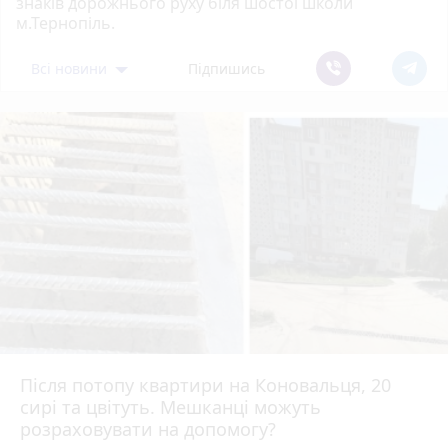
знаків дорожнього руху біля шостої школи
м.Тернопіль.
Всі новини
Підпишись
Після потопу квартири на Коновальця, 20
сирі та цвітуть. Мешканці можуть
розраховувати на допомогу?