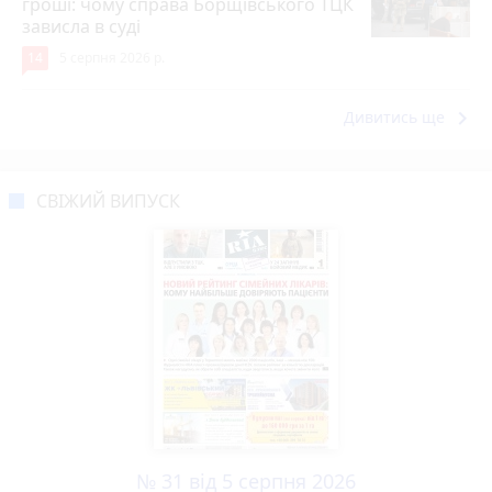
гроші: чому справа Борщівського ТЦК
зависла в суді
14
5 серпня 2026 р.
keyboard_arrow_right
Дивитись ще
СВІЖИЙ ВИПУСК
№ 31 від 5 серпня 2026