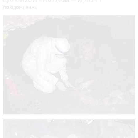
музею Михайло Сохацький, — йдеться в
повідомленні.