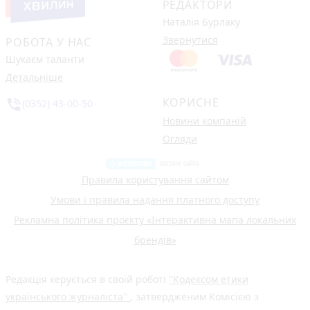
РЕДАКТОРИ
Наталія Бурлаку
Звернутися
РОБОТА У НАС
Шукаєм таланти
Детальніше
КОРИСНЕ
phone_in_talk
(0352) 43-00-50
Новини компаній
Огляди
Правила користування сайтом
Умови і правила надання платного доступу
Рекламна політика проєкту «Інтерактивна мапа локальних
брендів»
Редакція керується в своїй роботі
"Кодексом етики
українського журналіста"
, затвердженим Комісією з