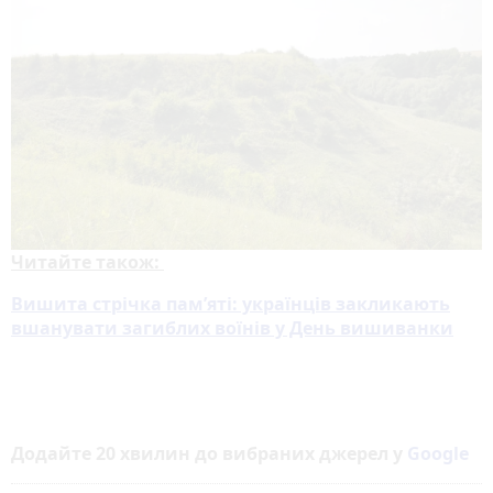
Читайте також:
Вишита стрічка пам’яті: українців закликають
вшанувати загиблих воїнів у День вишиванки
Додайте 20 хвилин до вибраних джерел у
Google