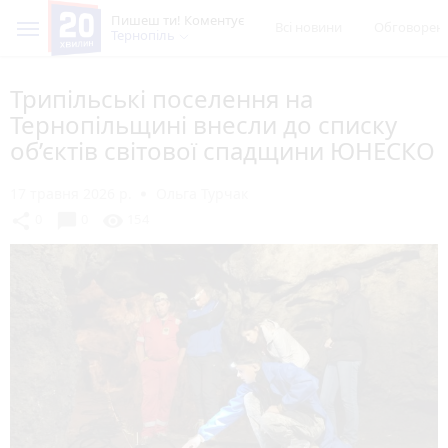
Пишеш ти! Коментує
Всі новини
Обговорен
Тернопіль
Трипільські поселення на
Тернопільщині внесли до списку
об’єктів світової спадщини ЮНЕСКО
17 травня 2026 р.
Ольга Турчак
chat_bubble
share
visibility
0
0
154