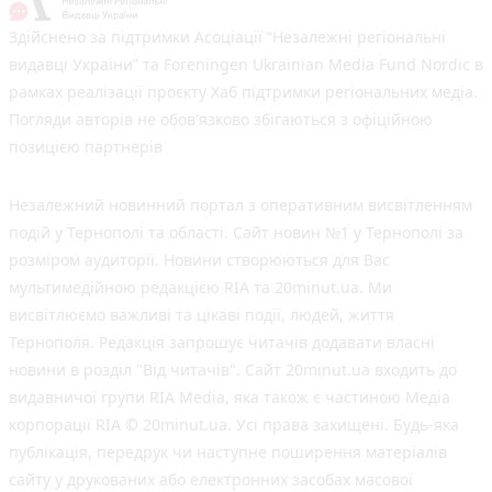
Здійснено за підтримки Асоціації “Незалежні регіональні
видавці України” та Foreningen Ukrainian Media Fund Nordic в
рамках реалізації проєкту Хаб підтримки регіональних медіа.
Погляди авторів не обов'язково збігаються з офіційною
позицією партнерів
Незалежний новинний портал з оперативним висвітленням
подій у Тернополі та області. Сайт новин №1 у Тернополі за
розміром аудиторії. Новини створюються для Вас
мультимедійною редакцією RIA та 20minut.ua. Ми
висвітлюємо важливі та цікаві події, людей, життя
Тернополя. Редакція запрошує читачів додавати власні
новини в розділ "Від читачів". Сайт 20minut.ua входить до
видавничої групи RIA Media, яка також є частиною Медіа
корпорації RIA © 20minut.ua. Усі права захищені. Будь-яка
публiкацiя, передрук чи наступне поширення матеріалів
сайту у друкованих або електронних засобах масової