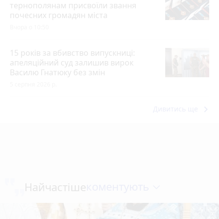
тернополянам присвоїли звання
почесних громадян міста
Вчора о 10:50
15 років за вбивство випускниці:
апеляційний суд залишив вирок
Василю Гнатюку без змін
5 серпня 2026 р.
keyboard_arrow_right
Дивитись ще
коментують
Найчастіше