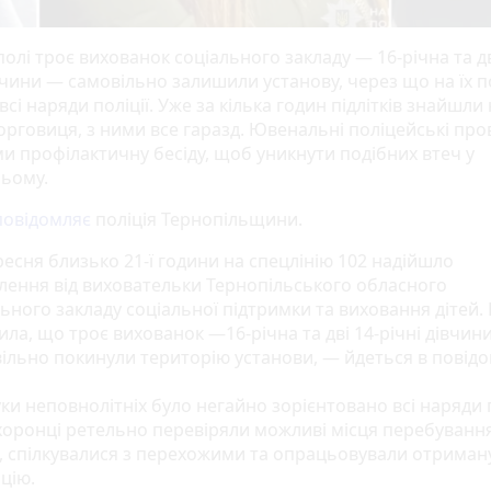
олі троє вихованок соціального закладу — 16-річна та дв
івчини — самовільно залишили установу, через що на їх 
всі наряди поліції. Уже за кілька годин підлітків знайшли
орговиця, з ними все гаразд. Ювенальні поліцейські про
ми профілактичну бесіду, щоб уникнути подібних втеч у
ьому.
повідомляє
поліція Тернопільщини.
ресня близько 21-ї години на спецлінію 102 надійшло
лення від виховательки Тернопільського обласного
ьного закладу соціальної підтримки та виховання дітей.
ла, що троє вихованок —16-річна та дві 14-річні дівчин
ільно покинули територію установи, — йдеться в повідо
и неповнолітніх було негайно зорієнтовано всі наряди п
оронці ретельно перевіряли можливі місця перебуванн
ів, спілкувалися з перехожими та опрацьовували отриман
цію.