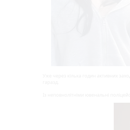
Уже через кілька годин активних заход
гаразд.
Із неповнолітніми ювенальні поліцей