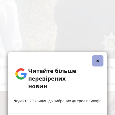
×
ів працівники поліції виявили дівчат на вулиці Торговиц
Читайте більше
перевірених
ські провели профілактичну бесіду, аби в майбутньому з
новин
Додайте 20 хвилин до вибраних джерел в Google