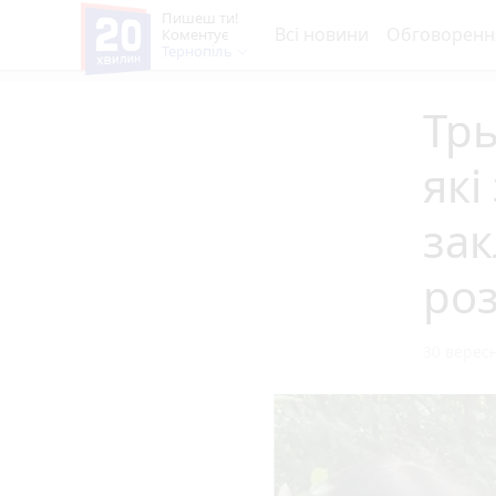
Пишеш ти!
Всі новини
Обговоренн
Коментує
Тернопіль
Трь
які
зак
роз
30 вересн