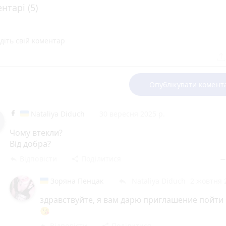
нтарі (5)
Опублікувати комент
Nataliya Diduch
30 вересня 2025 р.
Чому втекли?
Від добра?
Відповісти
Поділитися
reply
share
remov
Зоряна Пенцак
Nataliya Diduch
2 жовтня 
reply
здравствуйте, я вам дарю приглашение пойти
😘
Відповісти
Поділитися