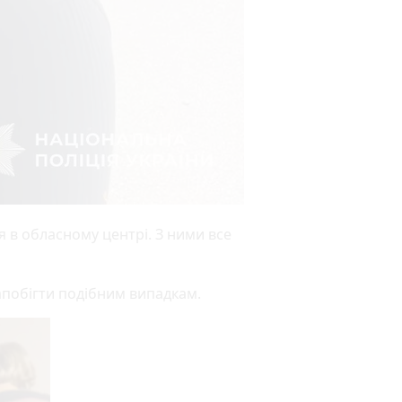
я в обласному центрі. З ними все
апобігти подібним випадкам.