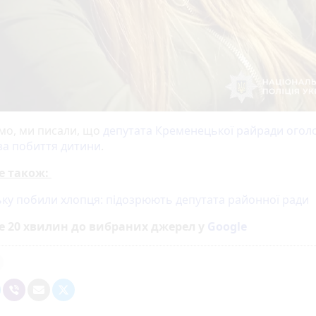
мо, ми писали, що
депутата Кременецької райради огол
за побиття дитини
.
е також:
ку побили хлопця: підозрюють депутата районної ради
е 20 хвилин до вибраних джерел у
Google