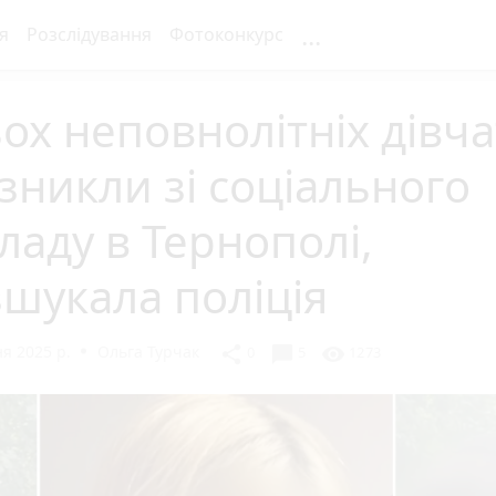
...
я
Розслідування
Фотоконкурс
ох неповнолітніх дівча
 зникли зі соціального
ладу в Тернополі,
шукала поліція
я 2025 р.
Ольга Турчак
chat_bubble
share
visibility
0
5
1273