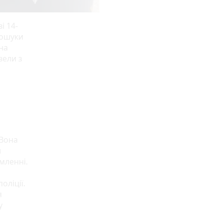
і 14-
пошуки
 на
вели з
 Вона
и
мленні.
оліції.
я
у