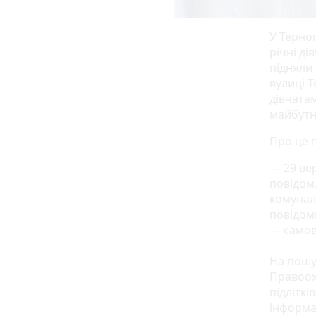
У Терноп
річні д
підняли 
вулиці Т
дівчата
майбутн
Про це
— 29 ве
повідом
комунал
повідоми
— самов
На пошук
Правоох
підлітк
інформа