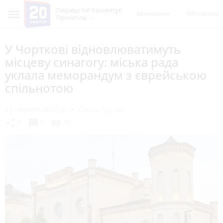
Пишеш ти! Коментує
Всі новини
Обговорен
Тернопіль
У Чорткові відновлюватимуть
місцеву синагогу: міська рада
уклала меморандум з єврейською
спільнотою
16 червня 2026 р.
Ольга Турчак
chat_bubble
share
visibility
0
0
75