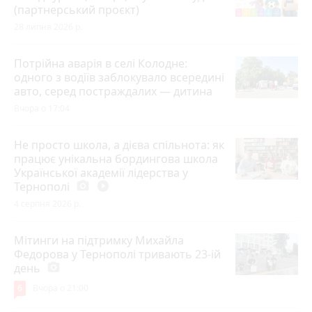
(партнерський проєкт)
28 липня 2026 р.
Потрійна аварія в селі Колодне:
одного з водіїв заблокувало всередині
авто, серед постраждалих — дитина
Вчора о 17:04
Не просто школа, а дієва спільнота: як
працює унікальна бордингова школа
Української академії лідерства у
Тернополі
photo_camera
play_circle_filled
4 серпня 2026 р.
Мітинги на підтримку Михайла
Федорова у Тернополі тривають 23-ій
день
photo_camera
6
Вчора о 21:00