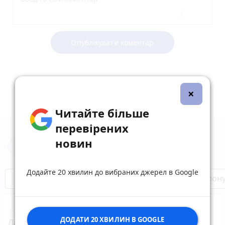
Опублікувати коментар
×
Читайте більше
перевірених
новин
Новини Тернополя за сьогодні
Додайте 20 хвилин до вибраних джерел в Google
Бренди Тернопілля
Звільнені з полон
19:00
Хор виконав останню волю Героя:
ДОДАТИ 20 ХВИЛИН В GOOGLE
Лановецька громада попрощалася з воїном