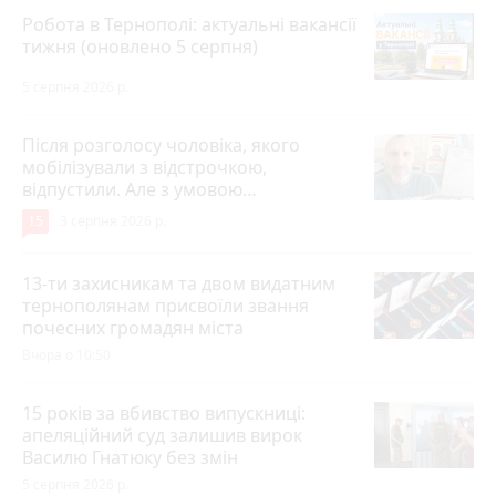
Робота в Тернополі: актуальні вакансії
тижня (оновлено 5 серпня)
5 серпня 2026 р.
Після розголосу чоловіка, якого
мобілізували з відстрочкою,
відпустили. Але з умовою…
15
3 серпня 2026 р.
13-ти захисникам та двом видатним
тернополянам присвоїли звання
почесних громадян міста
Вчора о 10:50
15 років за вбивство випускниці:
апеляційний суд залишив вирок
Василю Гнатюку без змін
5 серпня 2026 р.