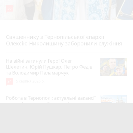
36
5 серпня 2026 р.
Священнику з Тернопільської єпархії
Олексію Николишину заборонили служіння
На війні загинули Герої Олег
Шелетин, Юрій Пушкар, Петро Федів
та Володимир Паламарчук
24
5 серпня 2026 р.
Робота в Тернополі: актуальні вакансії
тижня (оновлено 5 серпня)
20
5 серпня 2026 р.
Обірвалось життя Героя з Тернополя