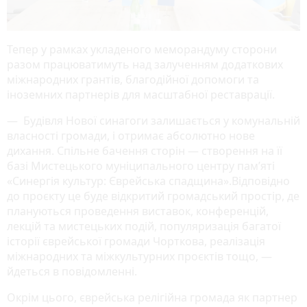
Тепер у рамках укладеного меморандуму сторони
разом працюватимуть над залученням додаткових
міжнародних грантів, благодійної допомоги та
іноземних партнерів для масштабної реставрації.
— Будівля Нової синагоги залишається у комунальній
власності громади, і отримає абсолютно нове
дихання. Спільне бачення сторін — створення на її
базі Мистецького муніципального центру пам’яті
«Синергія культур: Єврейська спадщина».Відповідно
до проєкту це буде відкритий громадський простір, де
плануються проведення виставок, конференцій,
лекцій та мистецьких подій, популяризація багатої
історії єврейської громади Чорткова, реалізація
міжнародних та міжкультурних проєктів тощо, —
йдеться в повідомленні.
Окрім цього, єврейська релігійна громада як партнер