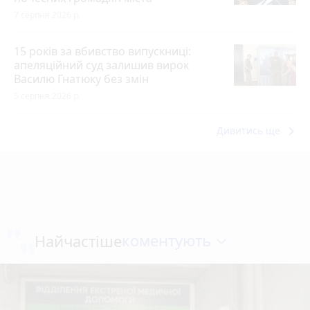
7 серпня 2026 р.
15 років за вбивство випускниці:
апеляційний суд залишив вирок
Василю Гнатюку без змін
5 серпня 2026 р.
keyboard_arrow_right
Дивитись ще
коментують
Найчастіше