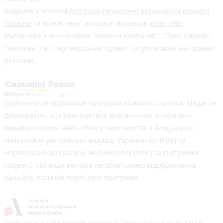
Видання є членом
Асоціації Незалежні регіональні видавці
України
та Всесвітньої асоціації видавців
WAN-IFRA
Матеріали з позначками "Новини компаній", "Прес-служба",
"Реклама" та "Партнерський проєкт" опубліковані на правах
реклами.
Здійснено за підтримки програми «Сильніші разом: Медіа та
Демократія», що реалізується Всесвітньою асоціацією
видавців новин (WAN-IFRA) у партнерстві з Асоціацією
«Незалежні регіональні видавці України» (АНРВУ) та
Норвезькою асоціацією медіабізнесу (MBL) за підтримки
Норвегії. Погляди авторів не обов’язково відображають
офіційну позицію партнерів програми.
Здійснено за підтримки Асоціації “Незалежні регіональні