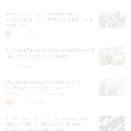
Мітинги на підтримку Михайла
Федорова у Тернополі тривають 23-ій
день
photo_camera
7
7 серпня 2026 р.
Робота в Тернополі: актуальні вакансії
тижня (оновлено 5 серпня)
5 серпня 2026 р.
Після розголосу чоловіка, якого
мобілізували з відстрочкою,
відпустили. Але з умовою…
17
3 серпня 2026 р.
13-ти захисникам та двом видатним
тернополянам присвоїли звання
почесних громадян міста