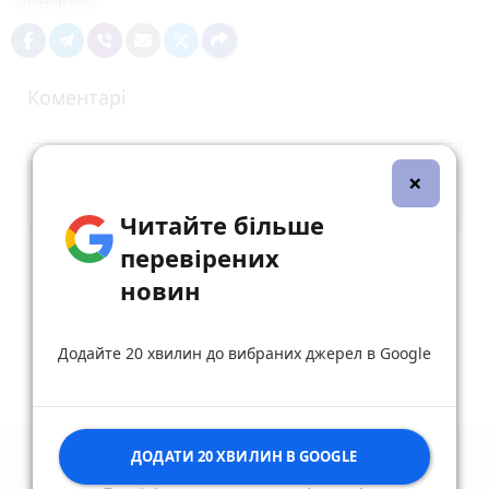
Коментарі
×
Читайте більше
перевірених
Опублікувати коментар
новин
Додайте 20 хвилин до вибраних джерел в Google
ДОДАТИ 20 ХВИЛИН В GOOGLE
Новини Тернополя за сьогодні