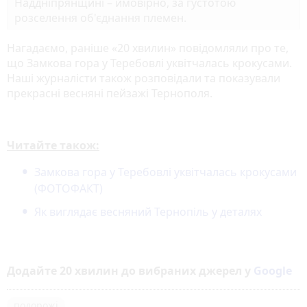
Наддніпрянщині – ймовірно, за густотою
розселення об'єднання племен.
Нагадаємо, раніше «20 хвилин» повідомляли про те,
що Замкова гора у Теребовлі уквітчалась крокусами.
Наші журналісти також розповідали та показували
прекрасні весняні пейзажі Тернополя.
Читайте також:
Замкова гора у Теребовлі уквітчалась крокусами
(ФОТОФАКТ)
Як виглядає весняний Тернопіль у деталях
Додайте 20 хвилин до вибраних джерел у
Google
подорожі