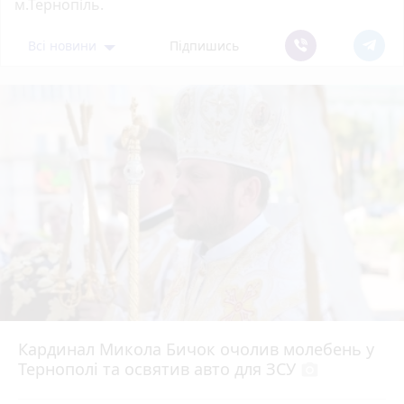
м.Тернопіль.
Всі новини
Підпишись
Кардинал Микола Бичок очолив молебень у
Тернополі та освятив авто для ЗСУ
photo_camera