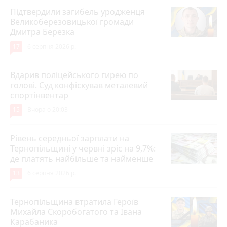
Підтвердили загибель уродженця
Великоберезовицької громади
Дмитра Березка
17
6 серпня 2026 р.
Вдарив поліцейського гирею по
голові. Суд конфіскував металевий
спортінвентар
15
Вчора о 20:03
Рівень середньої зарплати на
Тернопільщині у червні зріс на 9,7%:
де платять найбільше та найменше
13
6 серпня 2026 р.
Тернопільщина втратила Героїв
Михайла Скоробогатого та Івана
Карабаника