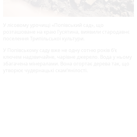
У лісовому урочищі «Попівський сад», що
розташоване на краю Гусятина, виявили стародавнє
поселення Трипільської культури.
У Попівському саду вже не одну сотню років б’є
ключем надзвичайне, чарівне джерело. Вода у ньому
збагачена мінералами. Вона огортає дерева так, що
утворює чудернацькі скам’янілості.