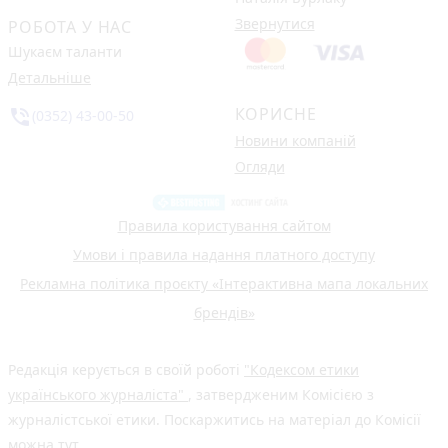
Звернутися
РОБОТА У НАС
Шукаєм таланти
Детальніше
КОРИСНЕ
phone_in_talk
(0352) 43-00-50
Новини компаній
Огляди
Правила користування сайтом
Умови і правила надання платного доступу
Рекламна політика проєкту «Інтерактивна мапа локальних
брендів»
Редакція керується в своїй роботі
"Кодексом етики
українського журналіста"
, затвердженим Комісією з
журналістської етики. Поскаржитись на матеріал до Комісії
можна
тут