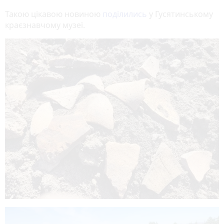
Такою цікавою новиною
поділились
у Гусятинському
краєзнавчому музеї.