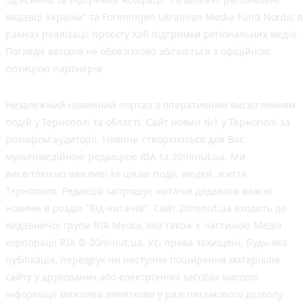
видавці України” та Foreningen Ukrainian Media Fund Nordic в
рамках реалізації проєкту Хаб підтримки регіональних медіа.
Погляди авторів не обов'язково збігаються з офіційною
позицією партнерів
Незалежний новинний портал з оперативним висвітленням
подій у Тернополі та області. Сайт новин №1 у Тернополі за
розміром аудиторії. Новини створюються для Вас
мультимедійною редакцією RIA та 20minut.ua. Ми
висвітлюємо важливі та цікаві події, людей, життя
Тернополя. Редакція запрошує читачів додавати власні
новини в розділ "Від читачів". Сайт 20minut.ua входить до
видавничої групи RIA Media, яка також є частиною Медіа
корпорації RIA © 20minut.ua. Усі права захищені. Будь-яка
публiкацiя, передрук чи наступне поширення матеріалів
сайту у друкованих або електронних засобах масової
інформації можлива винятково у разі письмового дозволу