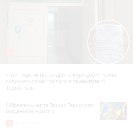
45
«Три години просиділи в коридорі»: мама
Вчора о 13:05
скаржиться на послуги в травмпункті
Тернополя
Обірвалось життя Героя з Тернополя
Богдана Сосінського
21
Вчора о 09:00