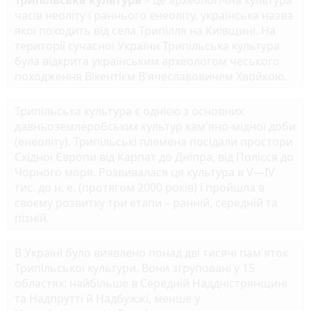
часів неоліту і раннього енеоліту, українська назва
якої походить від села Трипілля на Київщині. На
території сучасної України Трипільська культура
була відкрита українським археологом чеського
походження Вікентієм В'ячеславовичем Хвойкою.
Трипільська культура є однією з основних
давньоземлеробських культур кам'яно-мідної доби
(енеоліту). Трипільські племена посідали простори
Східної Європи від Карпат до Дніпра, від Полісся до
Чорного моря. Розвивалася ця культура в V—IV
тис. до н. е. (протягом 2000 років) і пройшла в
своєму розвитку три етапи – ранній, середній та
пізній.
В Україні було виявлено понад дві тисячі пам'яток
Трипільської культури. Вони згруповані у 15
областях: найбільше в Середній Наддністрянщині
та Надпрутті й Надбужжі, менше у