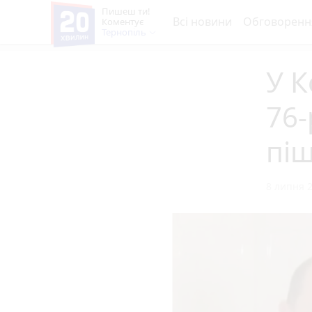
Пишеш ти!
Всі новини
Обговоренн
Коментує
Тернопіль
У 
76-
піш
8 липня 2