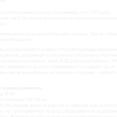
іції
 Тернопільщини розшукує Володимира Руту,1975 року
ння, який 24 червня залишив місце проживання та досі 
вся.
 пересувається за допомогою двох милиць. Про це
повід
 Тернопільщини.
ія розшукує безвісті зниклого Руту Володимира Іванович
родження, уродженця та жителя міста Копичинці Чортків
ернопільської області, який 24.06.2026 року близько 17:0
йно залишив місце свого проживання та поданий час не
вся, місце знаходження останнього не відоме, —написал
ти розшукуваного:
д 75-80
ріст близько 170-175 см.,
ї тіло будови, волосся коротке із сивиною, має значні л
и, очі сіро-блакитного кольору, пересувається за допом
лиць. Був одягнений у старий спортивний костюм темно