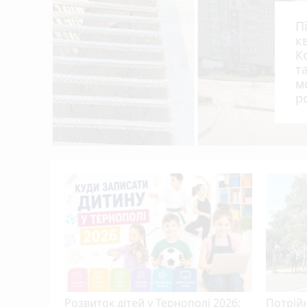
День міста в Тернополі: куди піти та як
19:00
П
к
К
т
м
р
д
ихайла
ривають
Розвиток дітей у Тернополі 2026:
Потрійн