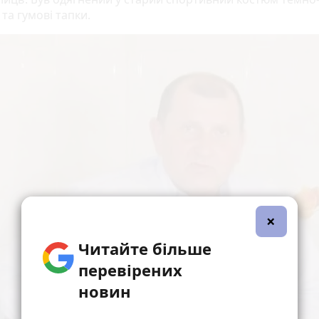
та гумові тапки.
×
Читайте більше
перевірених
новин