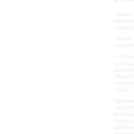
Фото пол
Поліція
народже
поверну
Чоловік
поліція
— Поліц
року на
району,Т
самості
поверну
поліції
Прикме
на вигля
років, з
середньо
залисин
двох ми