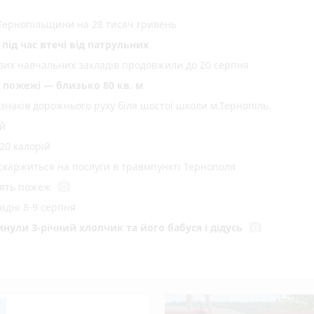
Тернопільщини на 28 тисяч гривень
під час втечі від патрульних
ових навчальних закладів продовжили до 20 серпня
пожежі — близько 80 кв. м
 знаків дорожнього руху біля шостої школи м.Тернопіль.
ій
20 калорій
 скаржиться на послуги в травмпункті Тернополя
photo_camera
'ять пожеж
ідні 8-9 серпня
photo_camera
инули 3-річний хлопчик та його бабуся і дідусь
гдана Сосінського
play_circle_filled
иті коридором пошани провели маленького донора
photo_camera
а у Тернополі тривають 23-ій день
play_circle_filled
photo_came
еться підготовка школяра до нового навчального року