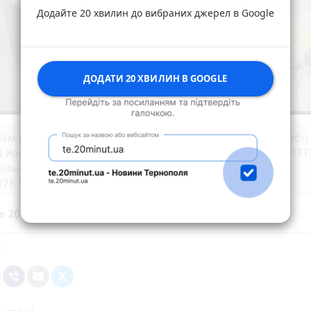
Додайте 20 хвилин до вибраних джерел в Google
ДОДАТИ 20 ХВИЛИН В GOOGLE
ам відомо про можливе місце знаходження Рути В.І. або
 його, просимо негайно повідомити у Чортківське РУП 
ільській області за телефоном: 38098-74-37-178,
176-96-16 або 102.
е 20 хвилин до вибраних джерел у
Google