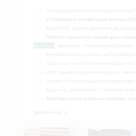
Псевдопрацівник банку ошукав жительку 
18:00
У Скоморохах п'яний водій вчинив ДТП 
16:42
Вступ-2026: прийом документів до військ
16:05
Поблизу Тернополя чорний дим: площа 
15:29
Від читача
Звернення стосовно нової розмітки і
Відновили роботу котельні на Тролейбусн
15:00
Готуємо дієтичний кабачковий брауні на 1
14:00
«Три години просиділи в коридорі»: мама
13:05
За добу на Тернопільщині ліквідували дев
12:14
Куди піти, що побачити у Тернополі на вих
11:00
Внаслідок атаки росіян на Київщині заг
09:48
Обірвалось життя Героя з Тернополя Бо
09:00
keyboard_arrow_right
Дивитись ще
Подарував життя після смерті: в Охматд
22:00
Мітинги на підтримку Михайла Федоров
21:00
Від рюкзака до ручки: у скільки обійд
20:00