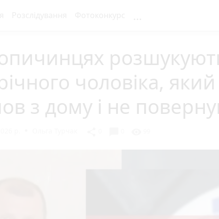
...
я
Розслідування
Фотоконкурс
Копичинцях розшукуют
річного чоловіка, який
ов з дому і не поверну
026 р.
Ольга Турчак
chat_bubble
share
visibility
0
0
99