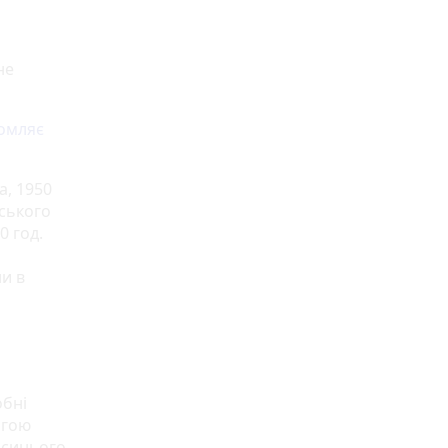
не
омляє
а, 1950
ського
0 год.
и в
обні
огою
-синього