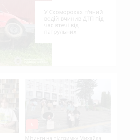
У Скоморохах п'яний
водій вчинив ДТП під
час втечі від
патрульних
Розвиток 
огляд гурт
студій (
mode_comment
6
Мітинги на підтримку Михайла