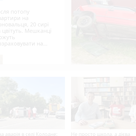
і заходи планують на 14-16 серпня
ісля потопу
вартири на
оновальця, 20 сирі
а цвітуть. Мешканці
ожуть
озраховувати на
опомогу?
а аварія в селі Колодне:
Не просто школа, а дієва