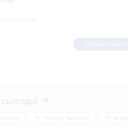
нтарі
Опублікувати комент
 сьогодні
 з полону
Робота у Тернополі!
Огляд