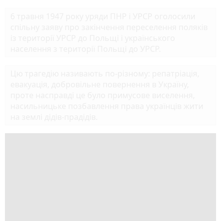
6 травня 1947 року уряди ПНР і УРСР оголосили
спільну заяву про закінчення переселення поляків
із території УРСР до Польщі і українського
населення з території Польщі до УРСР.
Цю трагедію називають по-різному: репатріація,
евакуація, добровільне повернення в Україну,
проте насправді це було примусове виселення,
насильницьке позбавлення права українців жити
на землі дідів-прадідів.