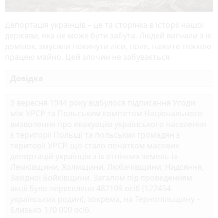
Депортація українців – це та сторінка в історії нашої
держави, яка не може бути забута. Людей вигнали з їх
домівок, змусили покинути ліси, поля, нажите тяжкою
працею майно. Цей злочин не забувається.
Довідка
9 вересня 1944 року відбулося підписання Угоди
між УРСР та Польським комітетом Національного
визволення про евакуацію українського населення
з території Польщі та польських громадян з
території УРСР, що стало початком масових
депортацій українців з їх етнічних земель із
Лемківщини, Холмщини, Любачівщини, Надсяння,
Західної Бойківщини. Загалом під проведенням
акції було переселено 482109 осіб (122454
українських родин), зокрема, на Тернопільщину –
близько 170 000 осіб.