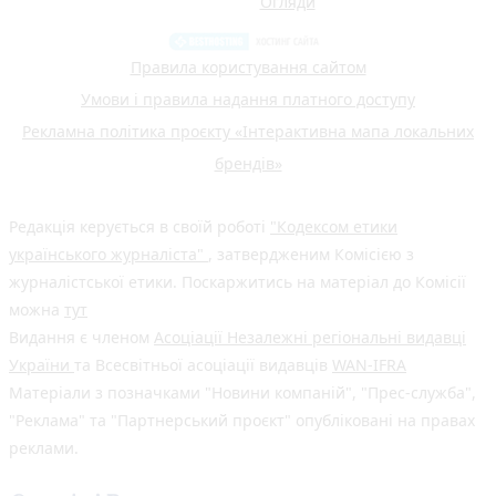
Огляди
Правила користування сайтом
Умови і правила надання платного доступу
Рекламна політика проєкту «Інтерактивна мапа локальних
брендів»
Редакція керується в своїй роботі
"Кодексом етики
українського журналіста"
, затвердженим Комісією з
журналістської етики. Поскаржитись на матеріал до Комісії
можна
тут
Видання є членом
Асоціації Незалежні регіональні видавці
України
та Всесвітньої асоціації видавців
WAN-IFRA
Матеріали з позначками "Новини компаній", "Прес-служба",
"Реклама" та "Партнерський проєкт" опубліковані на правах
реклами.