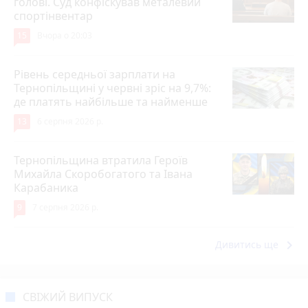
голові. Суд конфіскував металевий
спортінвентар
15
Вчора о 20:03
Рівень середньої зарплати на
Тернопільщині у червні зріс на 9,7%:
де платять найбільше та найменше
13
6 серпня 2026 р.
Тернопільщина втратила Героїв
Михайла Скоробогатого та Івана
Карабаника
9
7 серпня 2026 р.
keyboard_arrow_right
Дивитись ще
СВІЖИЙ ВИПУСК