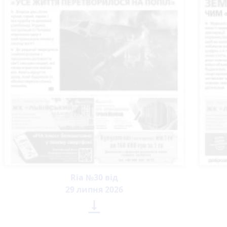
Ria №30 від
29 липня 2026
