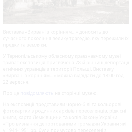
Виставка «Вирвані з корінням…» доносить до
сучасного покоління велику трагедію, яку пережили їх
предки та земляки.
У Тернопільському обласному краєзнавчому музеї
триває експозиція присвячена 78-й річниці депортації
етнічних українців з території Польщі. Виставку
«Вирвані з корінням…» можна відвідати до 18:00 год.
22 вересня.
Про це
повідомляють
на сторінці музею.
На експозиції представили чорно-білі та кольорові
фотокартки з родинних архівів переселенців, рідкісні
книги, карта Лемківщини та копія Закону України
«Про визнання депортованими громадян України які
у 1944-1951 рр. були примусово переселені з