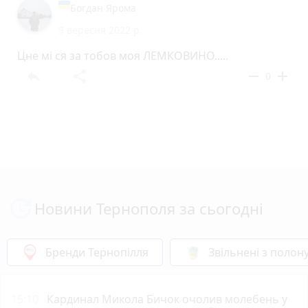
Богдан Ярома
9 вересня 2022 р.
Цне мі ся за тобов моя ЛЕМКОВИНО.....
reply
share
remove
add
0
Новини Тернополя за сьогодні
Бренди Тернопілля
Звільнені з полон
15:10
Кардинал Микола Бичок очолив молебень у