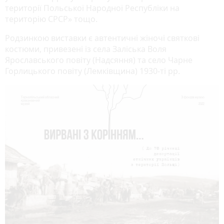
території Польської Народної Республіки на
територію СРСР» тощо.
Родзинкою виставки є автентичні жіночі святкові
костюми, привезені із села Заліська Воля
Ярославського повіту (Надсяння) та село Чарне
Горлицького повіту (Лемківщина) 1930-ті рр.