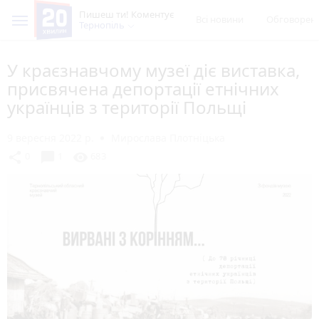
Пишеш ти! Коментує
Всі новини
Обговорен
Тернопіль
У краєзнавчому музеї діє виставка,
присвячена депортації етнічних
українців з території Польщі
9 вересня 2022 р.
Мирослава Плотніцька
chat_bubble
share
visibility
0
1
683