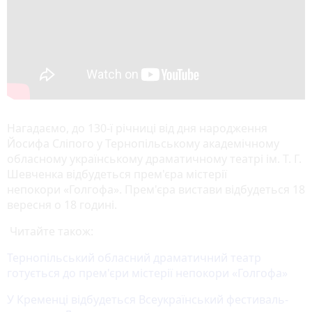
Нагадаємо, до 130-ї річниці від дня народження
Йосифа Сліпого у Тернопільському академічному
обласному українському драматичному театрі ім. Т. Г.
Шевченка відбудеться прем'єра містерії
непокори «Голгофа». Прем'єра вистави відбудеться 18
вересня о 18 годині.
Читайте також:
Тернопільський обласний драматичний театр
готується до прем'єри містерії непокори «Голгофа»
У Кременці відбудеться Всеукраїнський фестиваль-