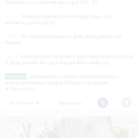
Тернополі та освятив авто для ЗСУ
photo_camera
14:04
Знову розрили біля «Універсаму»: що
роблять цього разу?
13:00
На Тернопільщині за добу ліквідували сім
пожеж
12:03
Електромонтер впав із шестиметрової висоти
й ледь вижив: як суд покарав його майстра
Звернення стосовно нової розмітки і
Від читача
знаків дорожнього руху біля шостої школи
м.Тернопіль.
Всі новини
Підпишись