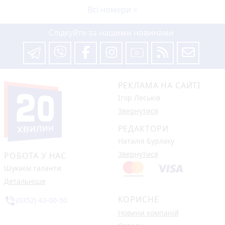
Всі номери >
Слідкуйте за нашими новинами
РЕКЛАМА НА САЙТІ
Ігор Леськів
Звернутися
РЕДАКТОРИ
Наталія Бурлаку
Звернутися
РОБОТА У НАС
Шукаєм таланти
Детальніше
КОРИСНЕ
phone_in_talk
(0352) 43-00-50
Новини компаній