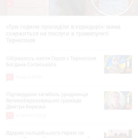
45
«Три години просиділи в коридорі»: мама
Вчора о 13:05
скаржиться на послуги в травмпункті
Тернополя
Обірвалось життя Героя з Тернополя
Богдана Сосінського
21
Вчора о 09:00
Підтвердили загибель уродженця
Великоберезовицької громади
Дмитра Березка
17
6 серпня 2026 р.
Вдарив поліцейського гирею по