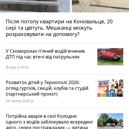
Після потопу квартири на Коновальця, 20
сирі та цвітуть. Мешканці можуть
розраховувати на допомогу?
У Скоморохах п'яний водій вчинив
ДТП під час втечі від патрульних
Вчора о 16:42
Розвиток дітей у Тернополі 2026:
огляд гуртків, секцій, клубів та студій
(партнерський проєкт)
28 липня 2026 р.
Потрійна аварія в селі Колодне:
одного з водіїв заблокувало всередині
авто, серед постраждалих — дитина