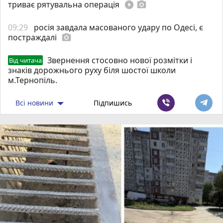
триває рятувальна операція
play_circle_filled
photo_camera
09:29
росія завдала масованого удару по Одесі, є
постраждалі
photo_camera
Звернення стосовно нової розмітки і
Від читача
знаків дорожнього руху біля шостої школи
м.Тернопіль.
Всі новини
Підпишись