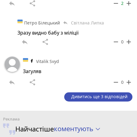
reply
share
remove
add
2
Петро Білецький
Світлана Липка
reply
Зразу видно бабу з міліції
reply
share
remove
add
0
Vitalik Svyd
Загуляв
reply
share
remove
add
0
Дивитись ще 3 відповідей
коментують
Найчастіше