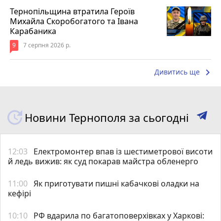
Тернопільщина втратила Героїв
Михайла Скоробогатого та Івана
Карабаника
9
7 серпня 2026 р.
keyboard_arrow_right
Дивитись ще
Новини Тернополя за сьогодні
12:03
Електромонтер впав із шестиметрової висоти
й ледь вижив: як суд покарав майстра обленерго
11:00
Як приготувати пишні кабачкові оладки на
кефірі
10:10
РФ вдарила по багатоповерхівках у Харкові: