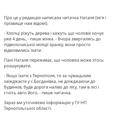
Про це у редакцію написала читачка Наталя (ім'я і
прізвище нам відомі).
- Хлопці ріжуть дерева і кажуть що чоловік ночує
уже 4 день, - пише жінка. - Вчора звертались до
підволочиської міліції зранку, вони просто
відмовились їхати.
Пані Наталя переживає, що чоловіка може хтось
розшукувати.
- Якщо їхати з Тернополя, то за чумацьким
заїжджаєте у с.Богданівка, не доїжджаючи до
будинків, буде дорога наліво до лісу, там в лісі і
стоїть авто його, - пише читачка.
Зараз ми уточняємо інформацію у ГУ НП
Тернопільської області.