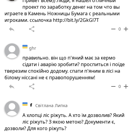
Привет всем)) Люди, я нашёл отличный
проект по заработку денег на том что вы
играете в Камень Ножницы Бумага с реальными
игроками. ссылочка http://bit.ly/2GkGl7T
reply
share
remove
add
0
ghr
правильно. він що п'яний має за кермо
сідати і аварію зробити? проспиться і поїде
тверезим спокійно додому. спати п'яним в лісі на
білому ніссані не є правопорушенням!
reply
share
remove
add
0
Світлана Липка
А хлопці ліс ріжуть. А хто їм дозволив? Який
ліс ріжуть? З якою метою? Документи є,
дозволи? Для кого ріжуть?