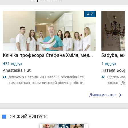
4.7
Клініка професора Стефана Хміля, медичний центр
Sadyba, еко
431 відгук
1 відгук
Anastasiia Hut
Наталя Бобр
Дякуємо Петришин Наталії Ярославівні та
Відпочивала
команді клініки за високий рівень роботи,
захваті! Ду
уважність та, найголовніше, за
дровах та ч
результативність...
бджолина..
keyboard_arrow_right
Дивитись ще
СВІЖИЙ ВИПУСК