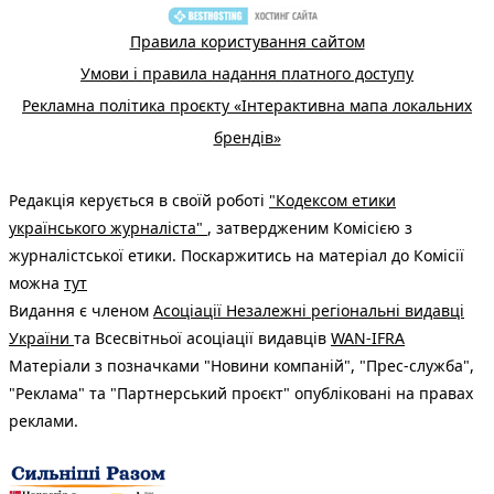
Правила користування сайтом
Умови і правила надання платного доступу
Рекламна політика проєкту «Інтерактивна мапа локальних
брендів»
Редакція керується в своїй роботі
"Кодексом етики
українського журналіста"
, затвердженим Комісією з
журналістської етики. Поскаржитись на матеріал до Комісії
можна
тут
Видання є членом
Асоціації Незалежні регіональні видавці
України
та Всесвітньої асоціації видавців
WAN-IFRA
Матеріали з позначками "Новини компаній", "Прес-служба",
"Реклама" та "Партнерський проєкт" опубліковані на правах
реклами.