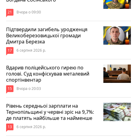
21
Вчора о 09:00
Підтвердили загибель уродженця
Великоберезовицької громади
Дмитра Березка
17
6 серпня 2026 р.
Вдарив поліцейського гирею по
голові. Суд конфіскував металевий
спортінвентар
15
Вчора о 20:03
Рівень середньої зарплати на
Тернопільщині у червні зріс на 9,7%:
де платять найбільше та найменше
13
6 серпня 2026 р.