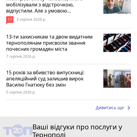
мобілізували з відстрочкою,
відпустили. Але з умовою…
17
3 серпня 2026 р.
13-ти захисникам та двом видатним
тернополянам присвоїли звання
почесних громадян міста
7 серпня 2026 р.
15 років за вбивство випускниці:
апеляційний суд залишив вирок
Василю Гнатюку без змін
5 серпня 2026 р.
keyboard_arrow_right
Дивитись ще
Ваші відгуки про послуги у
Тернополі