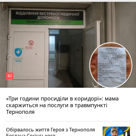
42
«Три години просиділи в коридорі»: мама
Вчора о 13:05
скаржиться на послуги в травмпункті
Тернополя
Обірвалось життя Героя з Тернополя
Богдана Сосінського