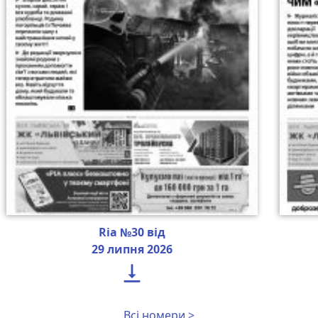
Ria №30 від
29 липня 2026

Всі номери >