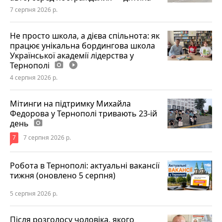
7 серпня 2026 р.
Не просто школа, а дієва спільнота: як
працює унікальна бордингова школа
Української академії лідерства у
Тернополі
photo_camera
play_circle_filled
4 серпня 2026 р.
Мітинги на підтримку Михайла
Федорова у Тернополі тривають 23-ій
день
photo_camera
7
7 серпня 2026 р.
Робота в Тернополі: актуальні вакансії
тижня (оновлено 5 серпня)
5 серпня 2026 р.
Після розголосу чоловіка, якого