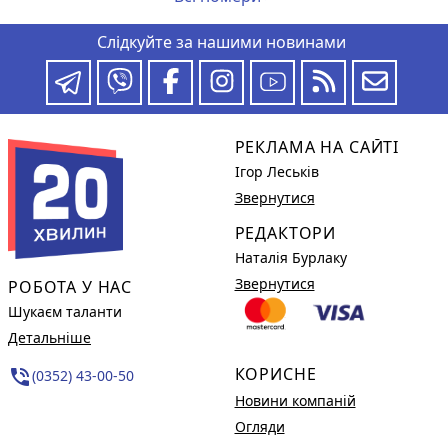
Слідкуйте за нашими новинами
РЕКЛАМА НА САЙТІ
Ігор Леськів
Звернутися
РЕДАКТОРИ
Наталія Бурлаку
Звернутися
РОБОТА У НАС
Шукаєм таланти
Детальніше
КОРИСНЕ
phone_in_talk
(0352) 43-00-50
Новини компаній
Огляди