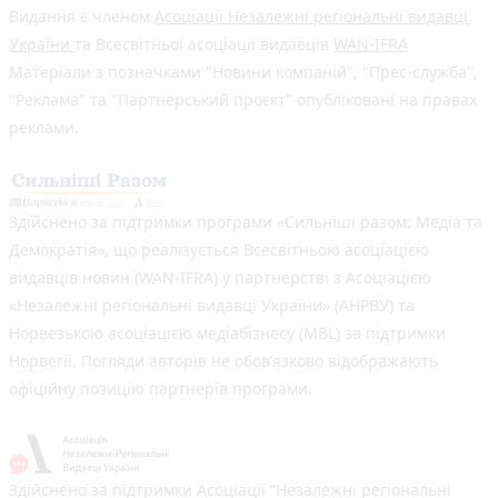
Видання є членом
Асоціації Незалежні регіональні видавці
України
та Всесвітньої асоціації видавців
WAN-IFRA
Матеріали з позначками "Новини компаній", "Прес-служба",
"Реклама" та "Партнерський проєкт" опубліковані на правах
реклами.
Здійснено за підтримки програми «Сильніші разом: Медіа та
Демократія», що реалізується Всесвітньою асоціацією
видавців новин (WAN-IFRA) у партнерстві з Асоціацією
«Незалежні регіональні видавці України» (АНРВУ) та
Норвезькою асоціацією медіабізнесу (MBL) за підтримки
Норвегії. Погляди авторів не обов’язково відображають
офіційну позицію партнерів програми.
Здійснено за підтримки Асоціації “Незалежні регіональні