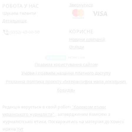
Звернутися
РОБОТА У НАС
Шукаєм таланти
Детальніше
КОРИСНЕ
phone_in_talk
(0352) 43-00-50
Новини компаній
Огляди
Правила користування сайтом
Умови і правила надання платного доступу
Рекламна політика проєкту «Інтерактивна мапа локальних
брендів»
Редакція керується в своїй роботі
"Кодексом етики
українського журналіста"
, затвердженим Комісією з
журналістської етики. Поскаржитись на матеріал до Комісії
можна
тут