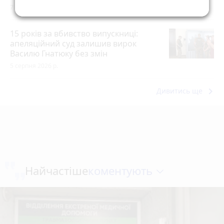
7 серпня 2026 р.
15 років за вбивство випускниці:
апеляційний суд залишив вирок
Василю Гнатюку без змін
5 серпня 2026 р.
keyboard_arrow_right
Дивитись ще
коментують
Найчастіше