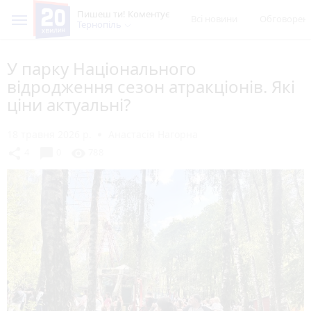
Пишеш ти! Коментує
Всі новини
Обговорен
Тернопіль
У парку Національного
відродження сезон атракціонів. Які
ціни актуальні?
18 травня 2026 р.
Анастасія Нагорна
chat_bubble
share
visibility
4
0
788