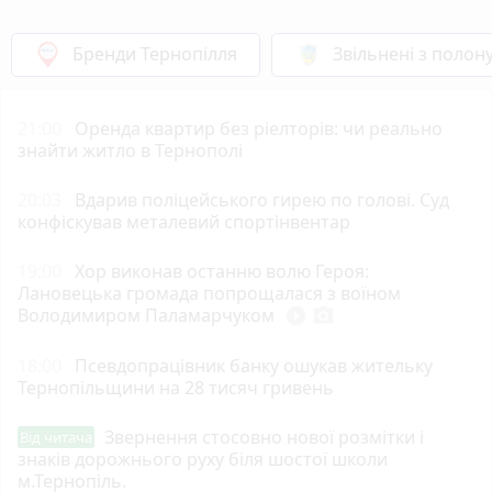
Бренди Тернопілля
Звільнені з полон
21:00
Оренда квартир без ріелторів: чи реально
знайти житло в Тернополі
20:03
Вдарив поліцейського гирею по голові. Суд
конфіскував металевий спортінвентар
19:00
Хор виконав останню волю Героя:
Лановецька громада попрощалася з воїном
Володимиром Паламарчуком
play_circle_filled
photo_camera
18:00
Псевдопрацівник банку ошукав жительку
Тернопільщини на 28 тисяч гривень
Звернення стосовно нової розмітки і
Від читача
знаків дорожнього руху біля шостої школи
м.Тернопіль.