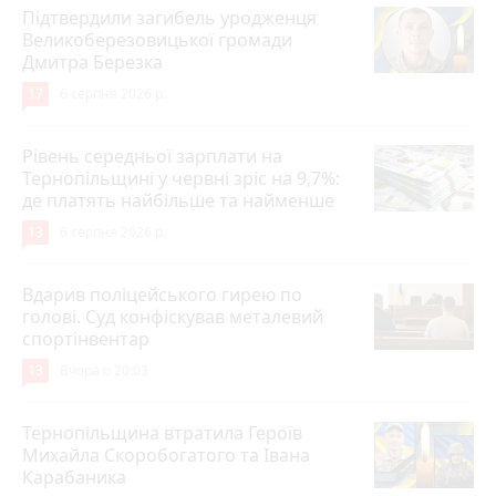
Підтвердили загибель уродженця
Великоберезовицької громади
Дмитра Березка
17
6 серпня 2026 р.
Рівень середньої зарплати на
Тернопільщині у червні зріс на 9,7%:
де платять найбільше та найменше
13
6 серпня 2026 р.
Вдарив поліцейського гирею по
голові. Суд конфіскував металевий
спортінвентар
13
Вчора о 20:03
Тернопільщина втратила Героїв
Михайла Скоробогатого та Івана
Карабаника