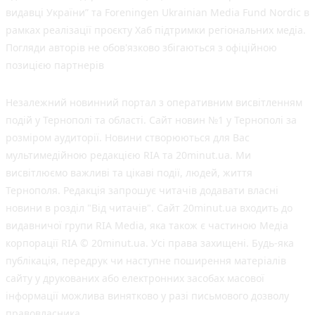
видавці України” та Foreningen Ukrainian Media Fund Nordic в
рамках реалізації проєкту Хаб підтримки регіональних медіа.
Погляди авторів не обов'язково збігаються з офіційною
позицією партнерів
Незалежний новинний портал з оперативним висвітленням
подій у Тернополі та області. Сайт новин №1 у Тернополі за
розміром аудиторії. Новини створюються для Вас
мультимедійною редакцією RIA та 20minut.ua. Ми
висвітлюємо важливі та цікаві події, людей, життя
Тернополя. Редакція запрошує читачів додавати власні
новини в розділ "Від читачів". Сайт 20minut.ua входить до
видавничої групи RIA Media, яка також є частиною Медіа
корпорації RIA © 20minut.ua. Усі права захищені. Будь-яка
публiкацiя, передрук чи наступне поширення матеріалів
сайту у друкованих або електронних засобах масової
інформації можлива винятково у разі письмового дозволу
правовласника.