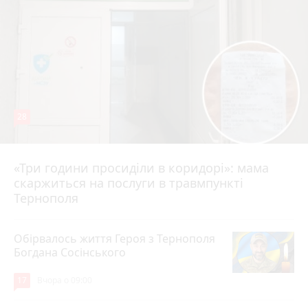
28
«Три години просиділи в коридорі»: мама
Вчора о 13:05
скаржиться на послуги в травмпункті
Тернополя
Обірвалось життя Героя з Тернополя
Богдана Сосінського
17
Вчора о 09:00