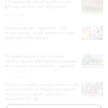
У Скоморохах п'яний водій вчинив
ДТП під час втечі від патрульних
Вчора о 16:42
Розвиток дітей у Тернополі 2026:
огляд гуртків, секцій, клубів та студій
(партнерський проєкт)
28 липня 2026 р.
Потрійна аварія в селі Колодне:
одного з водіїв заблокувало всередині
авто, серед постраждалих — дитина
7 серпня 2026 р.
Не просто школа, а дієва спільнота: як
працює унікальна бордингова школа
Української академії лідерства у
Тернополі
photo_camera
play_circle_filled
4 серпня 2026 р.