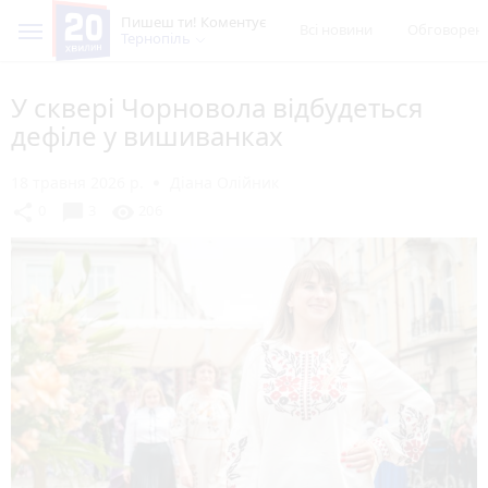
Пишеш ти! Коментує
Всі новини
Обговорен
Тернопіль
У сквері Чорновола відбудеться
дефіле у вишиванках
18 травня 2026 р.
Діана Олійник
chat_bubble
share
visibility
0
3
206