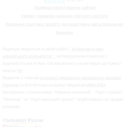
Правила користування сайтом
Умови і правила надання платного доступу
Рекламна політика проєкту «Інтерактивна мапа локальних
брендів»
Редакція керується в своїй роботі
"Кодексом етики
українського журналіста"
, затвердженим Комісією з
журналістської етики. Поскаржитись на матеріал до Комісії
можна
тут
Видання є членом
Асоціації Незалежні регіональні видавці
України
та Всесвітньої асоціації видавців
WAN-IFRA
Матеріали з позначками "Новини компаній", "Прес-служба",
"Реклама" та "Партнерський проєкт" опубліковані на правах
реклами.