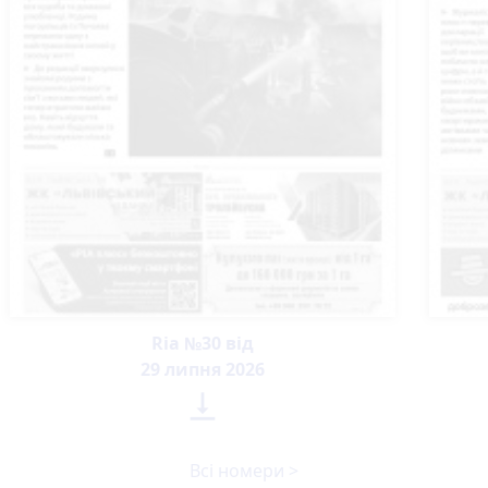
Ria №30 від
29 липня 2026

Всі номери >