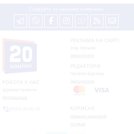
Слідкуйте за нашими новинами
РЕКЛАМА НА САЙТІ
Ігор Леськів
Звернутися
РЕДАКТОРИ
Наталія Бурлаку
Звернутися
РОБОТА У НАС
Шукаєм таланти
Детальніше
КОРИСНЕ
phone_in_talk
(0352) 43-00-50
Новини компаній
Огляди