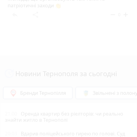
патріотичні заходи 👏
reply
share
remove
add
0
Новини Тернополя за сьогодні
Бренди Тернопілля
Звільнені з полон
21:00
Оренда квартир без ріелторів: чи реально
знайти житло в Тернополі
20:03
Вдарив поліцейського гирею по голові. Суд