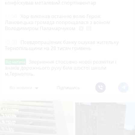
конфіскував металевий спортінвентар
19:00
Хор виконав останню волю Героя:
Лановецька громада попрощалася з воїном
Володимиром Паламарчуком
play_circle_filled
photo_camera
18:00
Псевдопрацівник банку ошукав жительку
Тернопільщини на 28 тисяч гривень
Звернення стосовно нової розмітки і
Від читача
знаків дорожнього руху біля шостої школи
м.Тернопіль.
Всі новини
Підпишись