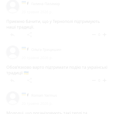
Галина Паламар
20 травня 2026 р.
Приємно бачити, що у Тернополі підтримують
наші традиції.
reply
share
remove
add
0
Ольга Грицишин
20 травня 2026 р.
Обов’язково варто підтримати подію та українські
традиції 🇺🇦
reply
share
remove
add
0
Roman Yarmus
20 травня 2026 р.
Молодці, що організовують такі теплі та