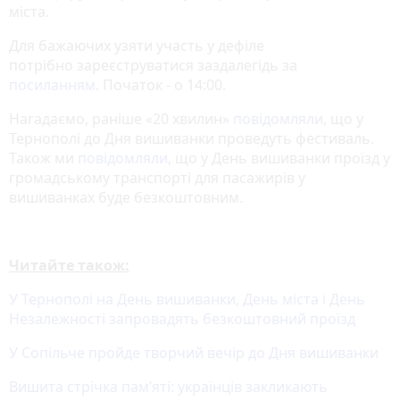
міста.
Для бажаючих узяти участь у дефіле
потрібно зареєструватися заздалегідь за
посиланням
. Початок - о 14:00.
Нагадаємо, раніше «20 хвилин»
повідомляли
, що у
Тернополі до Дня вишиванки проведуть фестиваль.
Також ми
повідомляли
, що у День вишиванки проїзд у
громадському транспорті для пасажирів у
вишиванках буде безкоштовним.
Читайте також:
У Тернополі на День вишиванки, День міста і День
Незалежності запровадять безкоштовний проїзд
У Сопільче пройде творчий вечір до Дня вишиванки
Вишита стрічка пам’яті: українців закликають