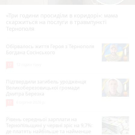
«Три години просиділи в коридорі»: мама
8 годин тому
скаржиться на послуги в травмпункті
Тернополя
Обірвалось життя Героя з Тернополя
Богдана Сосінського
17
12 годин тому
Підтвердили загибель уродженця
Великоберезовицької громади
Дмитра Березка
17
6 серпня 2026 р.
Рівень середньої зарплати на
Тернопільщині у червні зріс на 9,7%:
де платять найбільше та найменше