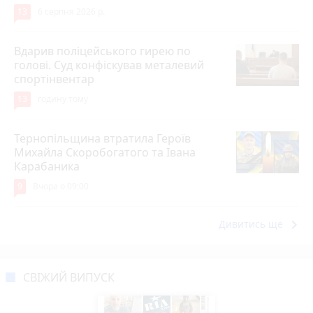
13
6 серпня 2026 р.
Вдарив поліцейського гирею по
голові. Суд конфіскував металевий
спортінвентар
13
годину тому
Тернопільщина втратила Героїв
Михайла Скоробогатого та Івана
Карабаника
9
Вчора о 09:00
keyboard_arrow_right
Дивитись ще
СВІЖИЙ ВИПУСК