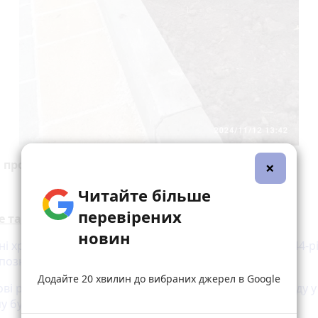
×
 про це думаєте? Пишіть у коментарях.
Читайте більше
перевірених
е також:
новин
ні хрести, прапори та фото Героїв: на Кременеччині 44-р
 познущався з могил воїнів
Додайте 20 хвилин до вибраних джерел в Google
ові розшукують чоловіків, які вирішили справити нужду у
у будиночку