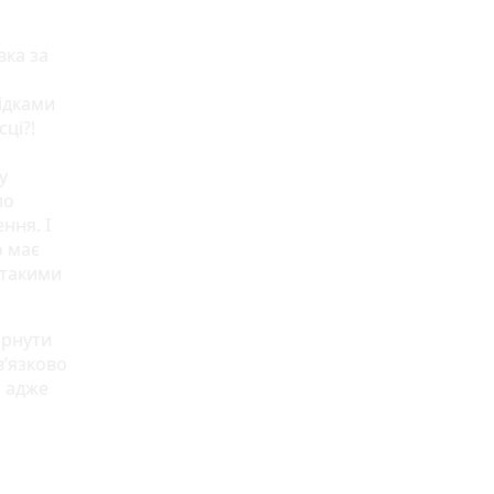
вка за
відками
ці?!
у
ло
ння. І
о має
 такими
ернути
в’язково
, адже