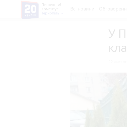
Пишеш ти!
Всі новини
Обговоренн
Коментує
Тернопіль
У П
кл
22 листоп