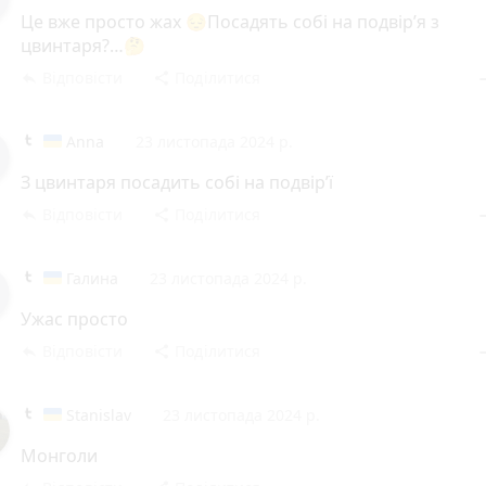
Це вже просто жах 😔Посадять собі на подвірʼя з
цвинтаря?…🤔
Відповісти
Поділитися
reply
share
rem
Anna
23 листопада 2024 р.
З цвинтаря посадить собі на подвір’ї
Відповісти
Поділитися
reply
share
rem
Галина
23 листопада 2024 р.
Ужас просто
Відповісти
Поділитися
reply
share
rem
Stanislav
23 листопада 2024 р.
Монголи