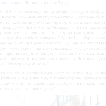
повідомили
в Підгаєцькій міській раді.
янці біля старого кладовища, де зараз укладається брукі
йні кошти, комунальним підприємством «Дорожнє» було
о туї, щоб окультурити цю територію. І ось, ми стали с
ої крадіжки. Як так можна? Як можна красти в такому міс
 рослини біля кладовища… Це не просто вандалізм — це
 відсутність совісті та людської гідності! — обурюються 
раді. — Ми всі працюємо для того, щоб наше місто става
им, і кожен крок, навіть висадка дерев, має велике значе
сь вирішив знецінити нашу спільну працю, вкрасти те, щ
ити наші вулиці, особливо в такому місці. Як можна бути
ми, без моральних норм?
ви ще маєте можливість виправити свою помилку — пов
крали, на місце. А якщо ні, то правоохоронні органи обо
ся цим питанням. Закликаємо всіх бути відповідальними
ашого міста — в наших руках!"