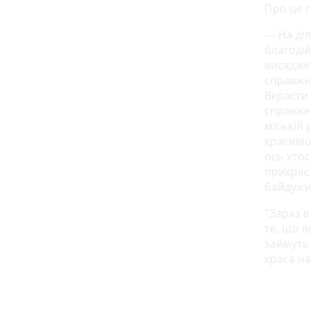
Про це
— На діл
благоді
висаджен
справжнь
Вкрасти
справжня
міській 
красивіш
ось хто
прикрас
байдужи
"Зараз 
те, що в
займуть
краса н