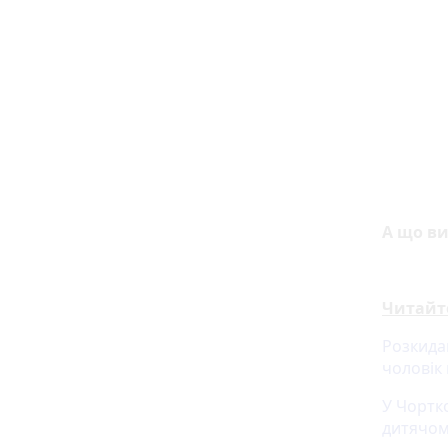
А що ви
Читайт
Розкида
чоловік
У Чортк
дитячом