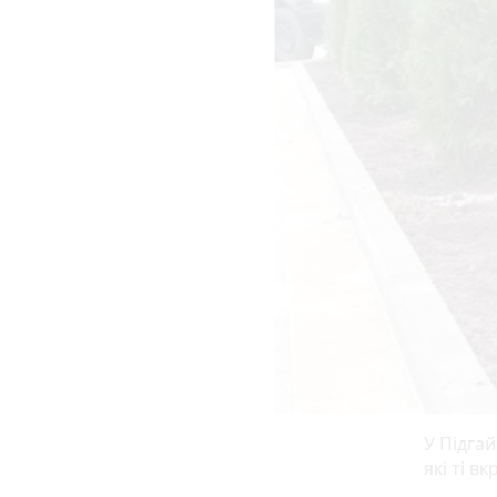
У Підгай
які ті в