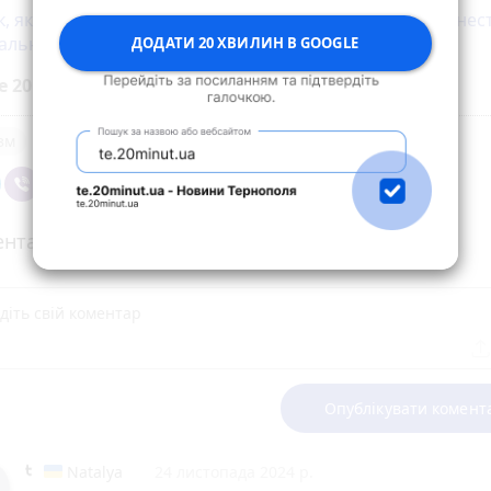
, який проникав до храмів на Лановеччині, не може нес
альності за свої дії
ДОДАТИ 20 ХВИЛИН В GOOGLE
е 20 хвилин до вибраних джерел у
Google
зм
нтарі (13)
Опублікувати комент
Natalya
24 листопада 2024 р.