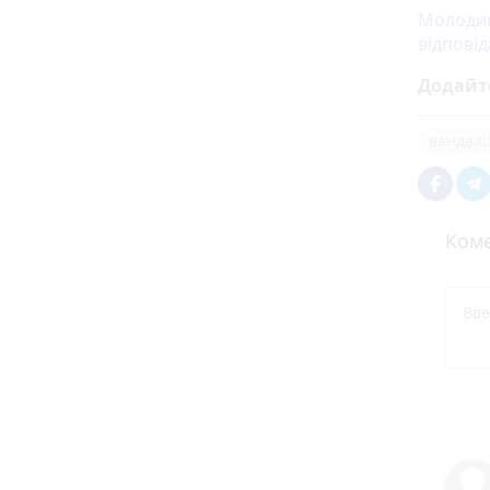
Молодик
відповід
Додайт
вандалі
Коме