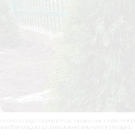
цях міська рада звернулася до зловмисників, щоб поверн
крали біля кладовища, інакше вони звернуться у поліцію.