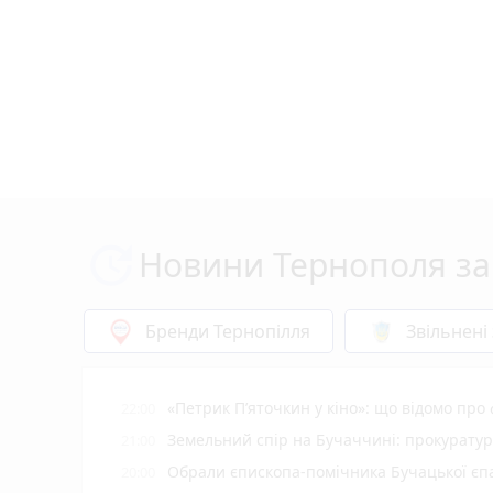
Новини Тернополя за
Бренди Тернопілля
Звільнені
«Петрик П’яточкин у кіно»: що відомо про
22:00
Земельний спір на Бучаччині: прокуратур
21:00
Обрали єпископа-помічника Бучацької єпа
20:00