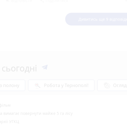
Відповісти
Поділитися
reply
share
rem
Дивитись ще 9 відповід
 сьогодні
 з полону
Робота у Тернополі!
Огляд
 фільм
а вимагає повернути майже 5 га лісу
рхії УГКЦ