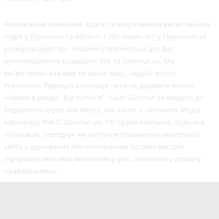
Незалежний новинний портал з оперативним висвітленням
подій у Тернополі та області. Сайт новин №1 у Тернополі за
розміром аудиторії. Новини створюються для Вас
мультимедійною редакцією RIA та 20minut.ua. Ми
висвітлюємо важливі та цікаві події, людей, життя
Тернополя. Редакція запрошує читачів додавати власні
новини в розділ "Від читачів". Сайт 20minut.ua входить до
видавничої групи RIA Media, яка також є частиною Медіа
корпорації RIA © 20minut.ua. Усі права захищені. Будь-яка
публiкацiя, передрук чи наступне поширення матеріалів
сайту у друкованих або електронних засобах масової
інформації можлива винятково у разі письмового дозволу
правовласника.
©2017-2025 20minut.ua
вул. Дубовецька, буд. 1-б, м. Тернопіль, 46001;
[email protected]
Cуб'єкт у сфері онлайн-медіа; ідентифікатор медіа