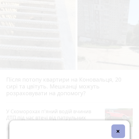
Після потопу квартири на Коновальця, 20
сирі та цвітуть. Мешканці можуть
розраховувати на допомогу?
У Скоморохах п'яний водій вчинив
ДТП під час втечі від патрульних
×
Вчора о 16:42