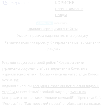
КОРИСНЕ
phone_in_talk
(0352) 43-00-50
Новини компаній
Огляди
Правила користування сайтом
Умови і правила надання платного доступу
Рекламна політика проєкту «Інтерактивна мапа локальних
брендів»
Редакція керується в своїй роботі
"Кодексом етики
українського журналіста"
, затвердженим Комісією з
журналістської етики. Поскаржитись на матеріал до Комісії
можна
тут
Видання є членом
Асоціації Незалежні регіональні видавці
України
та Всесвітньої асоціації видавців
WAN-IFRA
Матеріали з позначками "Новини компаній", "Прес-служба",
"Реклама" та "Партнерський проєкт" опубліковані на правах