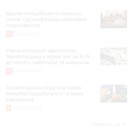
Вдарив поліцейського гирею по
голові. Суд конфіскував металевий
спортінвентар
15
Вчора о 20:03
Рівень середньої зарплати на
Тернопільщині у червні зріс на 9,7%:
де платять найбільше та найменше
13
6 серпня 2026 р.
Тернопільщина втратила Героїв
Михайла Скоробогатого та Івана
Карабаника
9
7 серпня 2026 р.
keyboard_arrow_right
Дивитись ще