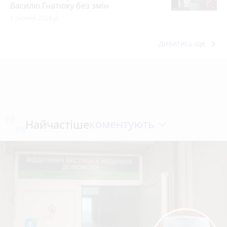
Василю Гнатюку без змін
5 серпня 2026 р.
keyboard_arrow_right
Дивитись ще
коментують
Найчастіше