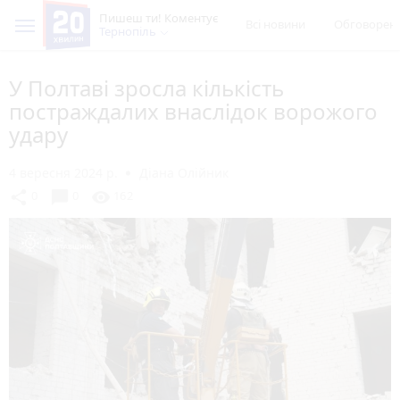
Пишеш ти! Коментує
Всі новини
Обговорен
Тернопіль
У Полтаві зросла кількість
постраждалих внаслідок ворожого
удару
4 вересня 2024 р.
Діана Олійник
chat_bubble
share
visibility
0
0
162