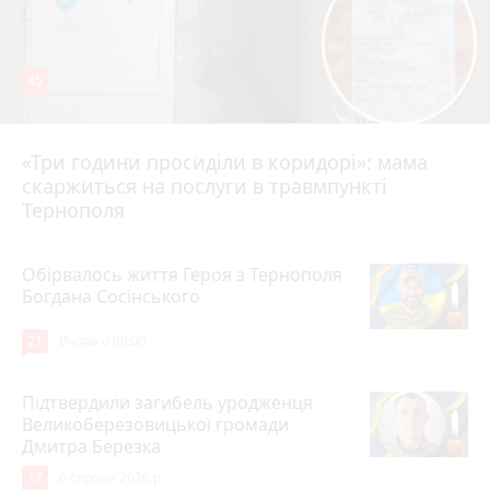
45
«Три години просиділи в коридорі»: мама
Вчора о 13:05
скаржиться на послуги в травмпункті
Тернополя
Обірвалось життя Героя з Тернополя
Богдана Сосінського
21
Вчора о 09:00
Підтвердили загибель уродженця
Великоберезовицької громади
Дмитра Березка
17
6 серпня 2026 р.