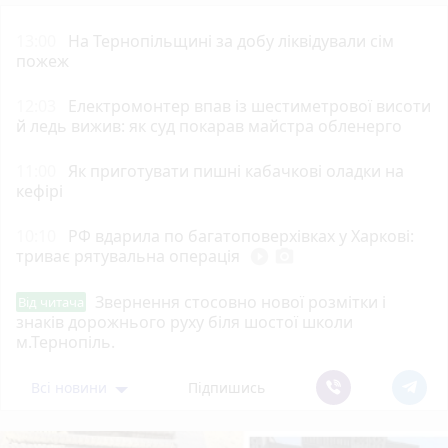
13:00
На Тернопільщині за добу ліквідували сім
пожеж
12:03
Електромонтер впав із шестиметрової висоти
й ледь вижив: як суд покарав майстра обленерго
11:00
Як приготувати пишні кабачкові оладки на
кефірі
10:10
РФ вдарила по багатоповерхівках у Харкові:
триває рятувальна операція
play_circle_filled
photo_camera
Звернення стосовно нової розмітки і
Від читача
знаків дорожнього руху біля шостої школи
м.Тернопіль.
Всі новини
Підпишись