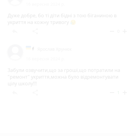
16 вересня 2024 р.
Дуже добре, бо ті діти бідні з тою біганиною в
укриття на кожну тривогу 😥
reply
share
remove
add
0
Ярослав Хрунюк
16 вересня 2024 р.
Забули озвучити,що за гроші,що потратили на
"ремонт" укриття,можна було відремонтувати
цілу школу!!!
reply
share
remove
add
1