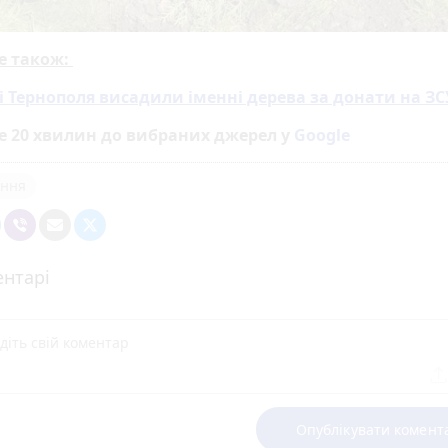
е також:
і Тернополя висадили іменні дерева за донати на ЗС
е 20 хвилин до вибраних джерел у
Google
ення
нтарі
Опублікувати комент