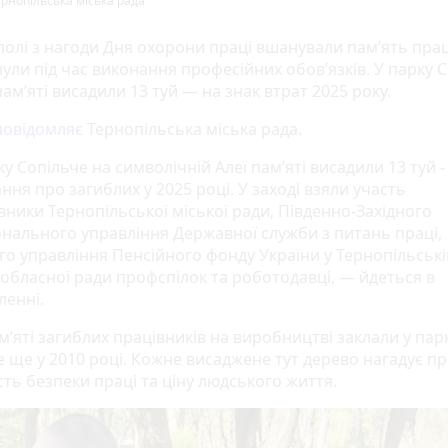
ернопільська міська рада
полі з нагоди Дня охорони праці вшанували пам’ять прац
нули під час виконання професійних обов’язків. У парку 
пам’яті висадили 13 туй — на знак втрат 2025 року.
повідомляє
Тернопільська міська рада.
у Сопільче на символічній Алеї пам’яті висадили 13 туй -
ня про загиблих у 2025 році. У заході взяли участь
вники Тернопільської міської ради, Південно-Західного
онального управління Державної служби з питань праці,
го управління Пенсійного фонду України у Тернопільські
 обласної ради профспілок та роботодавці, — йдеться в
ленні.
’яті загиблих працівників на виробництві заклали у пар
е ще у 2010 році. Кожне висаджене тут дерево нагадує п
ть безпеки праці та ціну людського життя.