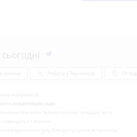
 сьогодні
 з полону
Робота у Тернополі!
Огляд
ному підприємстві
 якого розшукували рідні
ополянам присвоїли звання почесних громадян міста
ії підвищать з 1 вересня
 знаків дорожнього руху біля шостої школи м.Тернопіль.