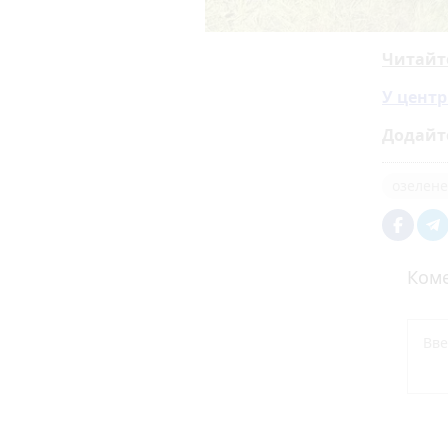
Читайт
У центр
Додайт
озелен
Коме