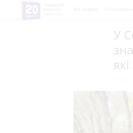
Пишеш ти!
Всі новини
Обговоренн
Коментує
Тернопіль
У С
зна
які
1 травня 