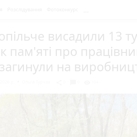
...
я
Розслідування
Фотоконкурс
опільче висадили 13 ту
к пам'яті про працівни
 загинули на виробниц
2026 р.
Ольга Турчак
chat_bubble
share
visibility
0
0
104