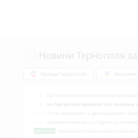
Новини Тернополя за
Бренди Тернопілля
Звільнені
На Текстильній сталась пожежа на приват
11:35
На Підгаєччині виявили тіло чоловіка,
11:06
13-ти захисникам та двом видатним терн
10:50
Зарплати вчителів та студентські стипенд
10:15
Від читача
Звернення стосовно нової розмітки і