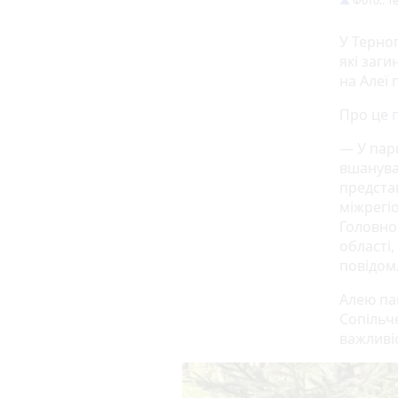
Фото:: Т
У Терно
які заги
на Алеї 
Про це
— У парк
вшануван
предста
міжрегі
Головно
області,
повідом
Алею пам
Сопільч
важливіс