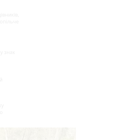
івників,
Сопільче
 у знак
й
ку
ро