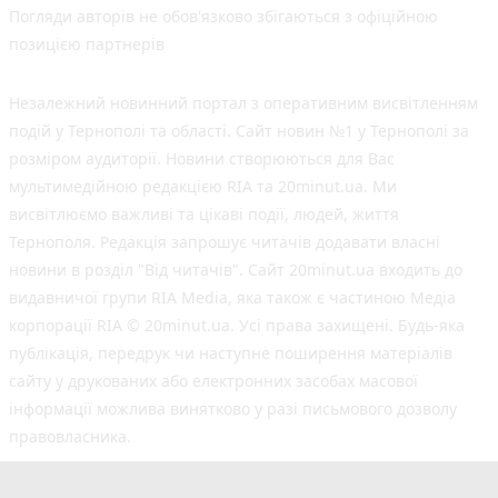
Погляди авторів не обов'язково збігаються з офіційною
позицією партнерів
Незалежний новинний портал з оперативним висвітленням
подій у Тернополі та області. Сайт новин №1 у Тернополі за
розміром аудиторії. Новини створюються для Вас
мультимедійною редакцією RIA та 20minut.ua. Ми
висвітлюємо важливі та цікаві події, людей, життя
Тернополя. Редакція запрошує читачів додавати власні
новини в розділ "Від читачів". Сайт 20minut.ua входить до
видавничої групи RIA Media, яка також є частиною Медіа
корпорації RIA © 20minut.ua. Усі права захищені. Будь-яка
публiкацiя, передрук чи наступне поширення матеріалів
сайту у друкованих або електронних засобах масової
інформації можлива винятково у разі письмового дозволу
правовласника.
©2017-2025 20minut.ua