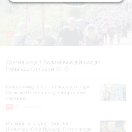
80
4 серпня 2026 р.
Хресна хода з Волині вже дійшла до
Почаївської лаври
photo_camera
play_circle_filled
Священнику з Тернопільської єпархії
Олексію Николишину заборонили
служіння
36
5 серпня 2026 р.
На війні загинули Герої Олег
Шелетин, Юрій Пушкар, Петро Федів