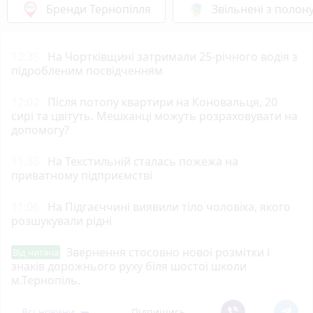
Бренди Тернопілля
Звільнені з полон
12:35
На Чортківщині затримали 25-річного водія з
підробленим посвідченням
12:02
Після потопу квартири на Коновальця, 20
сирі та цвітуть. Мешканці можуть розраховувати на
допомогу?
11:35
На Текстильній сталась пожежа на
приватному підприємстві
11:06
На Підгаєччині виявили тіло чоловіка, якого
розшукували рідні
Звернення стосовно нової розмітки і
Від читача
знаків дорожнього руху біля шостої школи
м.Тернопіль.
Всі новини
Підпишись