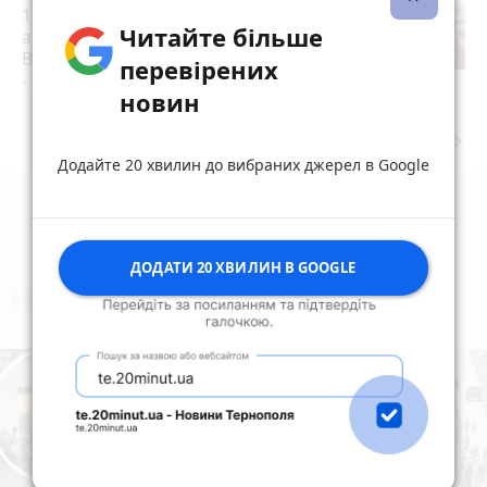
15 років за вбивство випускниці:
Читайте більше
апеляційний суд залишив вирок
Василю Гнатюку без змін
перевірених
5 серпня 2026 р.
новин
keyboard_arrow_right
Дивитись ще
Додайте 20 хвилин до вибраних джерел в Google
ДОДАТИ 20 ХВИЛИН В GOOGLE
коментують
Найчастіше