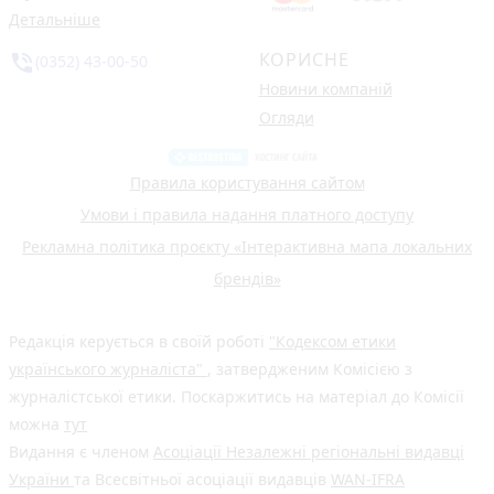
Детальніше
КОРИСНЕ
phone_in_talk
(0352) 43-00-50
Новини компаній
Огляди
Правила користування сайтом
Умови і правила надання платного доступу
Рекламна політика проєкту «Інтерактивна мапа локальних
брендів»
Редакція керується в своїй роботі
"Кодексом етики
українського журналіста"
, затвердженим Комісією з
журналістської етики. Поскаржитись на матеріал до Комісії
можна
тут
Видання є членом
Асоціації Незалежні регіональні видавці
України
та Всесвітньої асоціації видавців
WAN-IFRA