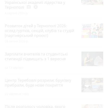
Української академії лідерства у
Тернополі
photo_camera
play_circle_filled
4 серпня 2026 р.
Розвиток дітей у Тернополі 2026:
огляд гуртків, секцій, клубів та студій
(партнерський проєкт)
28 липня 2026 р.
Зарплати вчителів та студентські
стипендії підвищать з 1 вересня
за 13 хвилин
Центр Теребовлі розрили: бруківку
прибрали, буде нове покриття
22 хвилини тому
Після розголосу чоловіка, якого