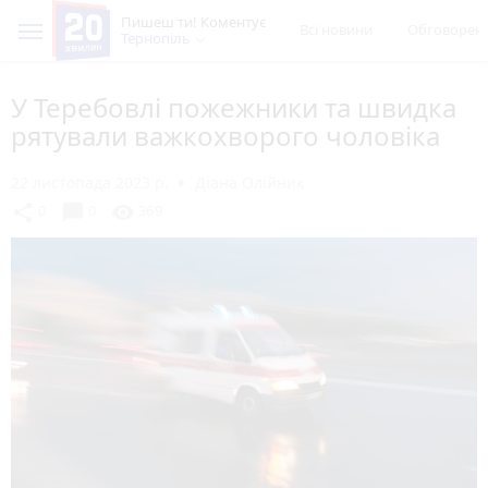
Пишеш ти! Коментує
Всі новини
Обговорен
Тернопіль
У Теребовлі пожежники та швидка
рятували важкохворого чоловіка
22 листопада 2023 р.
Діана Олійник
chat_bubble
share
visibility
0
0
369