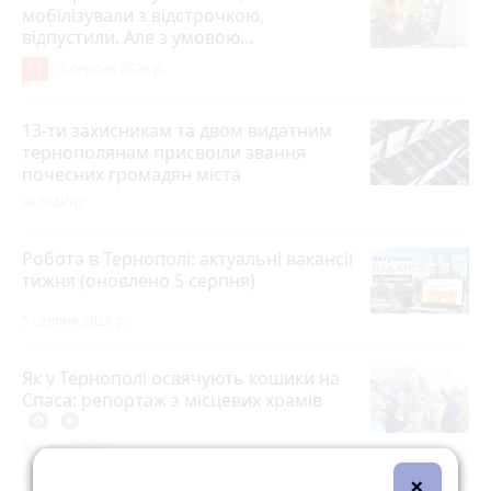
мобілізували з відстрочкою,
відпустили. Але з умовою…
11
3 серпня 2026 р.
13-ти захисникам та двом видатним
тернополянам присвоїли звання
почесних громадян міста
за годину
Робота в Тернополі: актуальні вакансії
тижня (оновлено 5 серпня)
5 серпня 2026 р.
Як у Тернополі освячують кошики на
Спаса: репортаж з місцевих храмів
photo_camera
play_circle_filled
Вчора о 09:30
×