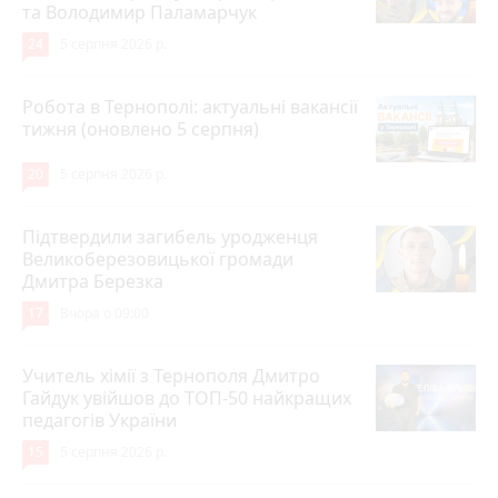
та Володимир Паламарчук
24
5 серпня 2026 р.
Робота в Тернополі: актуальні вакансії
тижня (оновлено 5 серпня)
20
5 серпня 2026 р.
Підтвердили загибель уродженця
Великоберезовицької громади
Дмитра Березка
17
Вчора о 09:00
Учитель хімії з Тернополя Дмитро
Гайдук увійшов до ТОП-50 найкращих
педагогів України
15
5 серпня 2026 р.