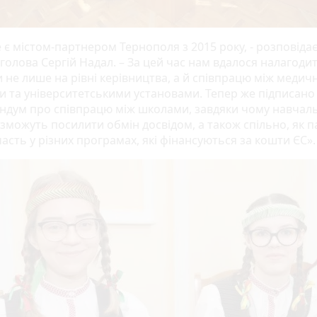
 є містом-партнером Тернополя з 2015 року, - розповіда
голова Сергій Надал. – За цей час нам вдалося налагоди
и не лише на рівні керівництва, а й співпрацю між медич
ми та університетськими установами. Тепер же підписано
дум про співпрацю між школами, завдяки чому навчаль
 зможуть посилити обмін досвідом, а також спільно, як 
асть у різних програмах, які фінансуються за кошти ЄС».