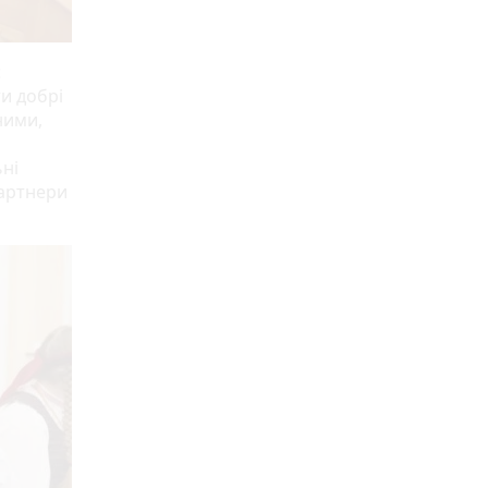
є
ти добрі
ними,
ні
партнери