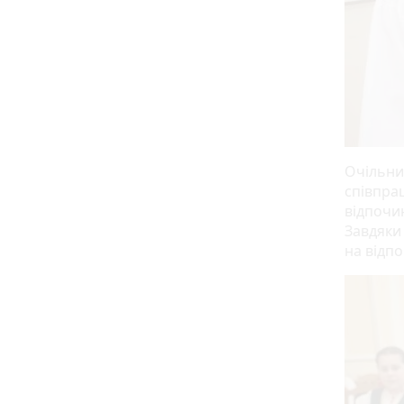
Очільни
співпра
відпочин
Завдяки 
на відпо