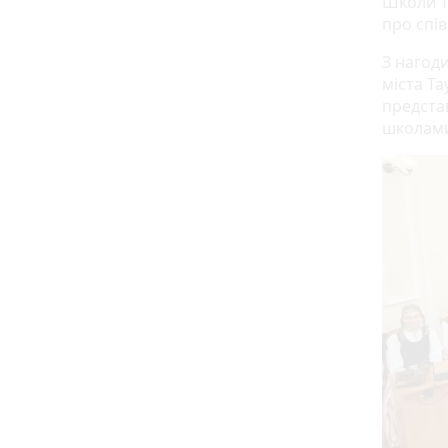
Школи Т
про спі
З нагод
міста Та
предста
школами