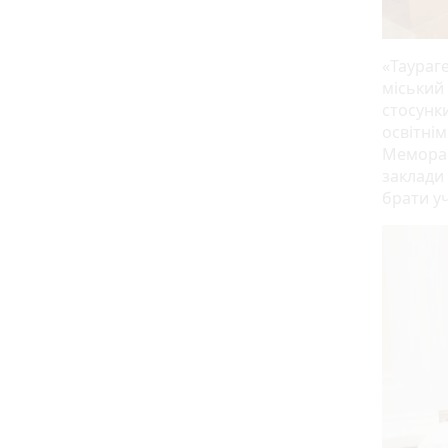
«Таураге
міський 
стосунк
освітні
Меморан
заклади
брати уч