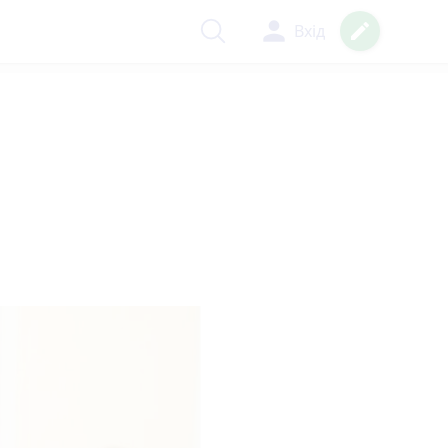
person
create
Вхід