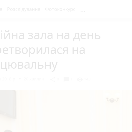
...
я
Розслідування
Фотоконкурс
ійна зала на день
ретворилася на
нцювальну
 2018 р.
20 хвилин
chat_bubble
share
visibility
0
1
143