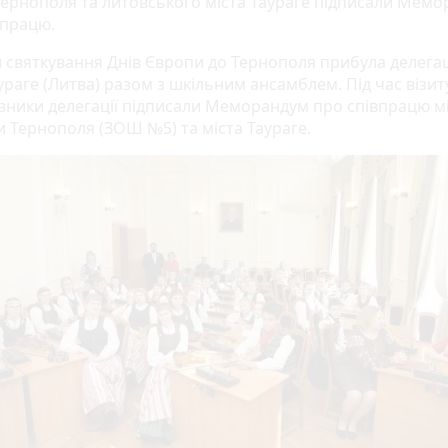
ернополя та литовського міста Таураге підписали Мем
впрацю.
и святкування Днів Європи до Тернополя прибула делегац
ураге (Литва) разом з шкільним ансамблем. Під час візит
вники делегації підписали Меморандум про співпрацю м
 Тернополя (ЗОШ №5) та міста Таураге.