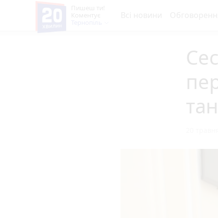
Пишеш ти!
Всі новини
Обговоренн
Коментує
Тернопіль
Сес
пе
та
20 травня