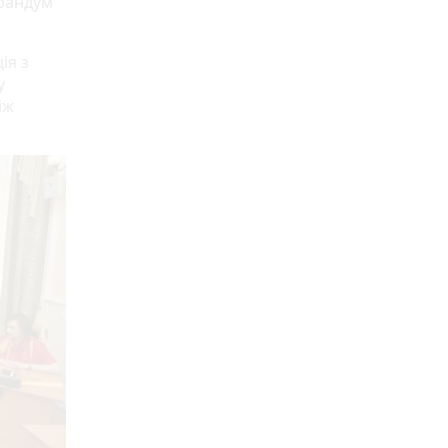
орандум
ія з
у
іж