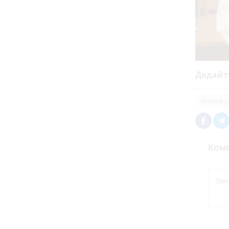
Додайт
міська 
Коме