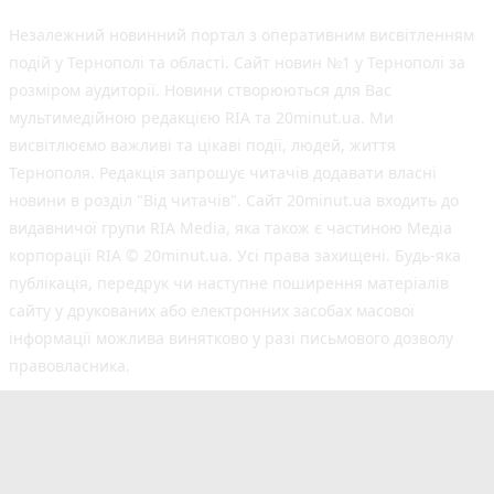
Незалежний новинний портал з оперативним висвітленням
подій у Тернополі та області. Сайт новин №1 у Тернополі за
розміром аудиторії. Новини створюються для Вас
мультимедійною редакцією RIA та 20minut.ua. Ми
висвітлюємо важливі та цікаві події, людей, життя
Тернополя. Редакція запрошує читачів додавати власні
новини в розділ "Від читачів". Сайт 20minut.ua входить до
видавничої групи RIA Media, яка також є частиною Медіа
корпорації RIA © 20minut.ua. Усі права захищені. Будь-яка
публiкацiя, передрук чи наступне поширення матеріалів
сайту у друкованих або електронних засобах масової
інформації можлива винятково у разі письмового дозволу
правовласника.
©2017-2025 20minut.ua
вул. Дубовецька, буд. 1-б, м. Тернопіль, 46001;
[email protected]
Cуб'єкт у сфері онлайн-медіа; ідентифікатор медіа
- R40-05634.