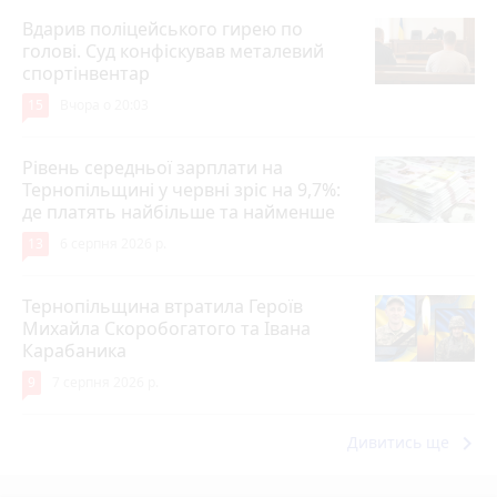
Вдарив поліцейського гирею по
голові. Суд конфіскував металевий
спортінвентар
15
Вчора о 20:03
Рівень середньої зарплати на
Тернопільщині у червні зріс на 9,7%:
де платять найбільше та найменше
13
6 серпня 2026 р.
Тернопільщина втратила Героїв
Михайла Скоробогатого та Івана
Карабаника
9
7 серпня 2026 р.
keyboard_arrow_right
Дивитись ще