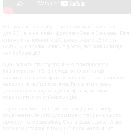
На одній зі стін клубу розмістили малюнки дітей
для бійців, а на іншій - фото загиблих військових. Біля
стін можна побачити військову форму, зброю та
частини, які залишились від авто, яке знищили під
час бойових дій.
Щоб відчути атмосферу, яку хотіли передати
ініціатори, потрібно походити по арт-студії,
вдивитись в кожне фото, кожен експонат та побути
наодинці зі своїми думками. Також атмосферу
допоможуть відчути звукові ефекти, які ніби
переносять в зону бойових дій.
- Дуже щаслива, що відкриття відбулось і хочу
подякувати усім, хто допомагав у створенні цього
проекту, - каже дизайнер Ольга Шаварська. - А ідея
всієї цієї інсталяції в тому, що поки ми всі, як оті