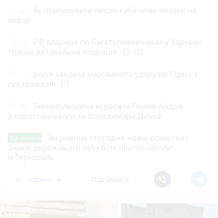
11:00
Як приготувати пишні кабачкові оладки на
кефірі
10:10
РФ вдарила по багатоповерхівках у Харкові:
триває рятувальна операція
play_circle_filled
photo_camera
09:29
росія завдала масованого удару по Одесі, є
постраждалі
photo_camera
09:00
Тернопільщина втратила Героїв Андрія
Іскоростенського та Володимира Дичка
Звернення стосовно нової розмітки і
Від читача
знаків дорожнього руху біля шостої школи
м.Тернопіль.
Всі новини
Підпишись