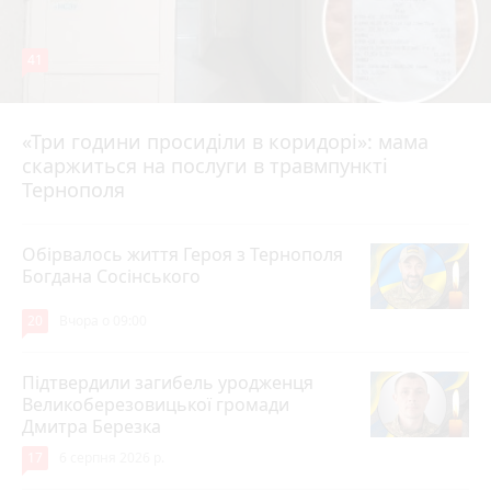
41
«Три години просиділи в коридорі»: мама
Вчора о 13:05
скаржиться на послуги в травмпункті
Тернополя
Обірвалось життя Героя з Тернополя
Богдана Сосінського
20
Вчора о 09:00
Підтвердили загибель уродженця
Великоберезовицької громади
Дмитра Березка
17
6 серпня 2026 р.