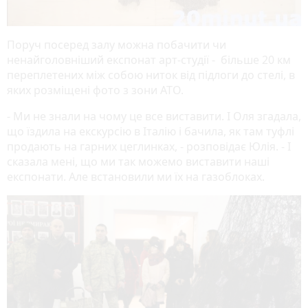
Поруч посеред залу можна побачити чи
ненайголовніший експонат арт-студії - більше 20 км
переплетених між собою ниток від підлоги до стелі, в
яких розміщені фото з зони АТО.
- Ми не знали на чому це все виставити. І Оля згадала,
що їздила на екскурсію в Італію і бачила, як там туфлі
продають на гарних цеглинках, - розповідає Юлія. - І
сказала мені, що ми так можемо виставити наші
експонати. Але встановили ми їх на газоблоках.
