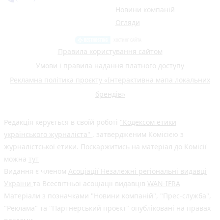
Новини компаній
Огляди
Правила користування сайтом
Умови і правила надання платного доступу
Рекламна політика проєкту «Інтерактивна мапа локальних
брендів»
Редакція керується в своїй роботі
"Кодексом етики
українського журналіста"
, затвердженим Комісією з
журналістської етики. Поскаржитись на матеріал до Комісії
можна
тут
Видання є членом
Асоціації Незалежні регіональні видавці
України
та Всесвітньої асоціації видавців
WAN-IFRA
Матеріали з позначками "Новини компаній", "Прес-служба",
"Реклама" та "Партнерський проєкт" опубліковані на правах