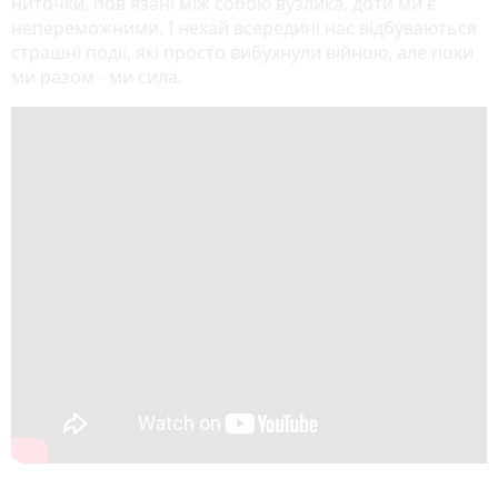
ниточки, пов'язані між собою вузлика, доти ми є
непереможними. І нехай всередині нас відбуваються
страшні події, які просто вибухнули війною, але поки
ми разом - ми сила.