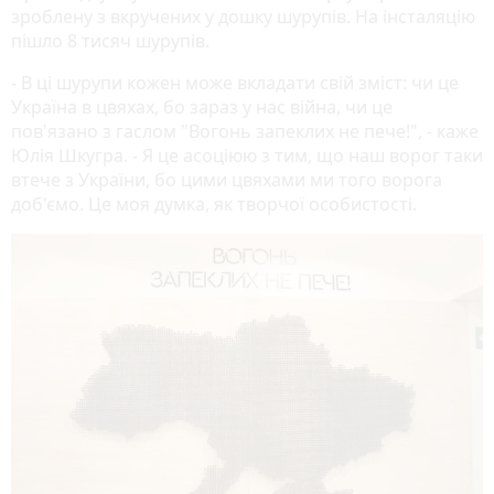
зроблену з вкручених у дошку шурупів. На інсталяцію
пішло 8 тисяч шурупів.
- В ці шурупи кожен може вкладати свій зміст: чи це
Україна в цвяхах, бо зараз у нас війна, чи це
пов'язано з гаслом "Вогонь запеклих не пече!", - каже
Юлія Шкугра. - Я це асоціюю з тим, що наш ворог таки
втече з України, бо цими цвяхами ми того ворога
доб'ємо. Це моя думка, як творчої особистості.