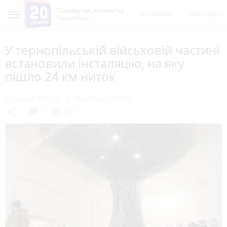
Пишеш ти! Коментує
Всі новини
Обговорен
Тернопіль
У тернопільській військовій частині
встановили інсталяцію, на яку
пішло 24 км ниток
6 грудня 2017 р.
Мар'яна ДОХВАТ
chat_bubble
share
visibility
3
0
609