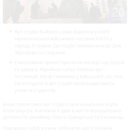
Арт-студію бойової слави відкрили у клубі
тернопільської військової частини А3215 у
середу, 6 грудня. Цю подію приурочили до Дня
Збройних сил України.
Створювали проект протягом місяця і це перша
та єдина в Збройних силах України арт-
інсталяція, яку встановили у військовій частині.
На екскурсію в арт-студію запрошуватимуть
учнів та студентів.
Ініціатором такої Арт-студії стала начальник клубу
Юлія Шкугра. А втілити її ідею в життя безкоштовно
допомогли дизайнер Ольга Шаварська та її команда.
При вході у клуб можна побачити карту України