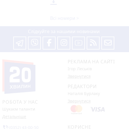

Всі номери >
Слідкуйте за нашими новинами
РЕКЛАМА НА САЙТІ
Ігор Леськів
Звернутися
РЕДАКТОРИ
Наталія Бурлаку
Звернутися
РОБОТА У НАС
Шукаєм таланти
Детальніше
КОРИСНЕ
phone_in_talk
(0352) 43-00-50