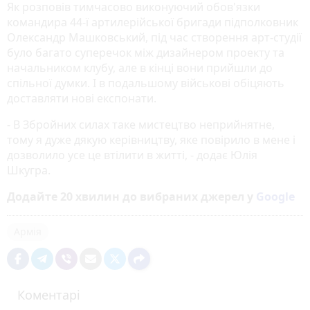
Як розповів тимчасово виконуючий обов'язки
командира 44-ї артилерійської бригади підполковник
Олександр Машковський, під час створення арт-студії
було багато суперечок між дизайнером проекту та
начальником клубу, але в кінці вони прийшли до
спільної думки. І в подальшому військові обіцяють
доставляти нові експонати.
- В Збройних силах таке мистецтво неприйнятне,
тому я дуже дякую керівництву, яке повірило в мене і
дозволило усе це втілити в житті, - додає Юлія
Шкугра.
Додайте 20 хвилин до вибраних джерел у
Google
Армія
Коментарі