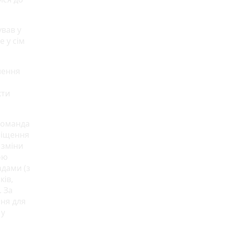
вав у
е у сім
шення
кти
 команда
міщення
 зміни
ою
адами (з
ків,
. За
ння для
 у