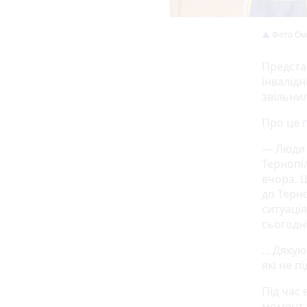
Фото Ом
Предста
інвалідн
звільни
Про це
— Люди 
Тернопі
вчора. 
до Терн
ситуація
сьогодн
... Дяк
які не п
Під час 
момент 