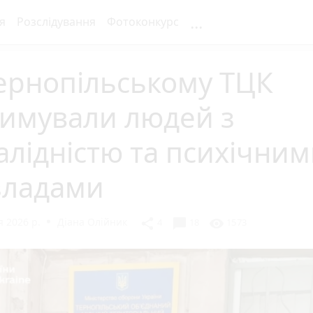
...
я
Розслідування
Фотоконкурс
ернопільському ТЦК
римували людей з
алідністю та психічни
зладами
 2026 р.
Діана Олійник
chat_bubble
share
visibility
4
18
1573