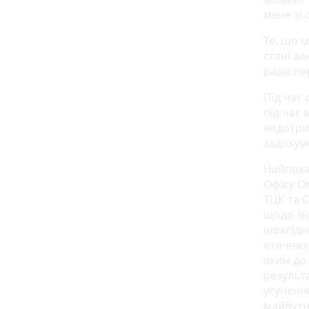
мене зі 
Те, що 
стані ал
разів п
Під час
під час 
недотри
задокум
Найпока
Офісу О
ТЦК та С
щодо зня
інвалідн
етичних 
яким до 
результ
усуненн
майбутн