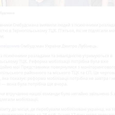
будсмана
вники Омбудсмана виявили людей з психічними розлад
істю в Тернопільському ТЦК. П'ятьох, які не підлягали моб
ли.
повідомив
Омбудсман України Дмитро Лубінець.
з психічними розладами та інвалідністю утримуються в
льському ТЦК. Реформа мобілізації потрібна була вже
Щойно мої Представники повернулися з моніторингового
опільського районного та міського ТЦК та СП. Це чергов
, яка показує: реформа мобілізації потрібна не завтра і н
і — вона була потрібна ще вчора.
уючи втручанню нашої команди було негайно звільнено 5 
ідлягали мобілізації.
візиту до місця, де перебували мобілізовані українці, на т
утримували близько 28 осіб. Із них 17 письмово звернул