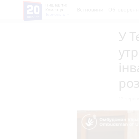
Пишеш ти!
Всі новини
Обговоренн
Коментує
Тернопіль
У Т
ут
інв
ро
12 червня