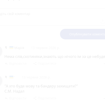
Опублікувати комент
Марія
13 червня 2026 р.
Нема слів,скотиняки,знають що нічого їм за це небуд
Відповісти
Поділитися
reply
share
rem
'
13 червня 2026 р.
"А хто буде мову та бандеру захищати?"
С.М. Надал
Відповісти
Поділитися
reply
share
rem