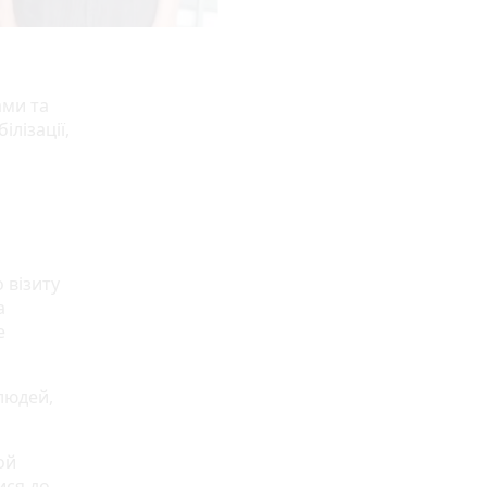
ами та
ілізації,
 візиту
а
е
людей,
ой
ися до