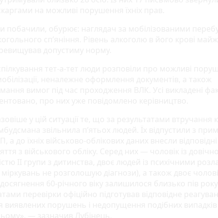
скаргами на можливі порушення їхніх прав.
ми побачили, обурює: наглядач за мобілізованими перебу
когольного сп’яніння. Рівень алкоголю в його крові майж
еревищував допустиму норму.
 спілкування тет-а-тет люди розповіли про можливі пору
мобілізації, неналежне оформлення документів, а також
мання вимог під час проходження ВЛК. Усі викладені фа
ентовано, про них уже повідомлено керівництво.
зовіше у цій ситуації те, що за результатами втручання
мбудсмана звільнила п’ятьох людей. Їх відпустили з при
П, а до їхніх військово-облікових даних внесли відповідні
ття з військового обліку. Серед них — чоловік із довічн
істю II групи з дитинства, двоє людей із психічними розл
міркувань не розголошую діагнози), а також двоє чолові
досягнення 60-річного віку залишилося близько пів року
атами перевірки офіційно підготував відповідне реагува
я виявлених порушень і недопущення подібних випадків
ьому», — зазначив Лубінець.