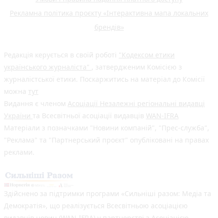
Рекламна політика проєкту «Інтерактивна мапа локальних
брендів»
Редакція керується в своїй роботі
"Кодексом етики
українського журналіста"
, затвердженим Комісією з
журналістської етики. Поскаржитись на матеріал до Комісії
можна
тут
Видання є членом
Асоціації Незалежні регіональні видавці
України
та Всесвітньої асоціації видавців
WAN-IFRA
Матеріали з позначками "Новини компаній", "Прес-служба",
"Реклама" та "Партнерський проєкт" опубліковані на правах
реклами.
Здійснено за підтримки програми «Сильніші разом: Медіа та
Демократія», що реалізується Всесвітньою асоціацією
видавців новин (WAN-IFRA) у партнерстві з Асоціацією