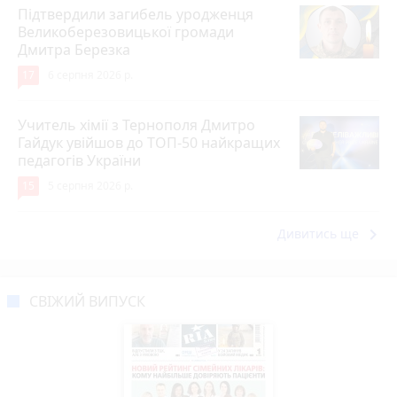
Підтвердили загибель уродженця
Великоберезовицької громади
Дмитра Березка
17
6 серпня 2026 р.
Учитель хімії з Тернополя Дмитро
Гайдук увійшов до ТОП-50 найкращих
педагогів України
15
5 серпня 2026 р.
keyboard_arrow_right
Дивитись ще
СВІЖИЙ ВИПУСК