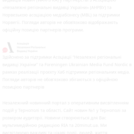
«Незалежні регіональні видавці України» (АНРВУ) та
Норвезькою асоціацією медіабізнесу (MBL) за підтримки
Норвегії. Погляди авторів не обов’язково відображають
офіційну позицію партнерів програми.
Здійснено за підтримки Асоціації “Незалежні регіональні
видавці України” та Foreningen Ukrainian Media Fund Nordic в
рамках реалізації проєкту Хаб підтримки регіональних медіа.
Погляди авторів не обов'язково збігаються з офіційною
позицією партнерів
Незалежний новинний портал з оперативним висвітленням
подій у Тернополі та області. Сайт новин №1 у Тернополі за
розміром аудиторії. Новини створюються для Вас
мультимедійною редакцією RIA та 20minut.ua. Ми
висвітлюємо важливі та цікаві події, людей, життя