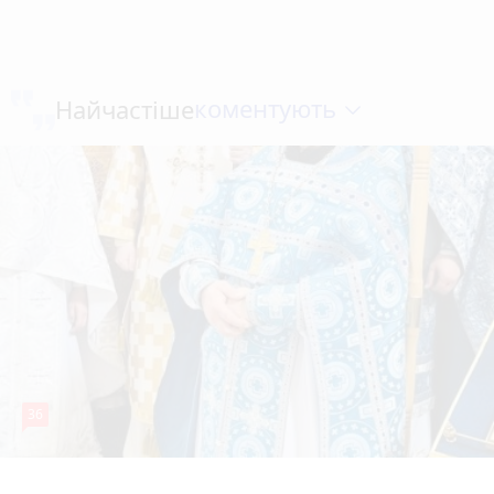
коментують
Найчастіше
36