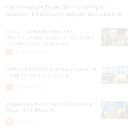
5 серпня 2026 р.
Священнику з Тернопільської єпархії
Олексію Николишину заборонили служіння
На війні загинули Герої Олег
Шелетин, Юрій Пушкар, Петро Федів
та Володимир Паламарчук
24
5 серпня 2026 р.
Робота в Тернополі: актуальні вакансії
тижня (оновлено 5 серпня)
20
5 серпня 2026 р.
Обірвалось життя Героя з Тернополя
Богдана Сосінського
17
7 годин тому