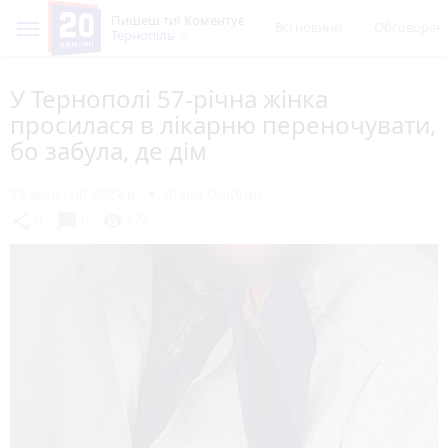
Пишеш ти! Коментує
Всі новини
Обговорен
Тернопіль
У Тернополі 57-річна жінка
просилася в лікарню переночувати,
бо забула, де дім
19 вересня 2022 р.
Діана Олійник
chat_bubble
share
visibility
0
0
872