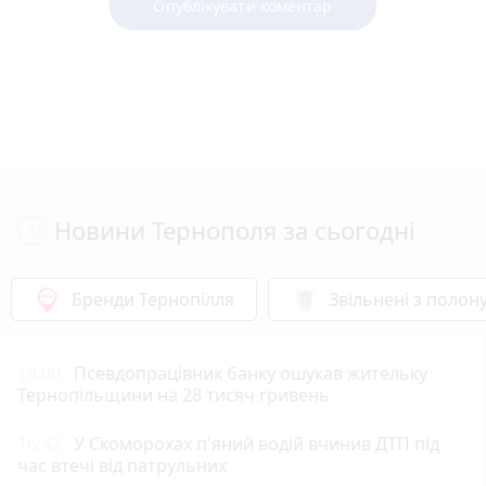
Опублікувати коментар
Новини Тернополя за сьогодні
Бренди Тернопілля
Звільнені з полон
18:00
Псевдопрацівник банку ошукав жительку
Тернопільщини на 28 тисяч гривень
16:42
У Скоморохах п'яний водій вчинив ДТП під
час втечі від патрульних