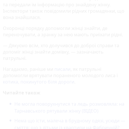
та передали їм інформацію про знайдену жінку.
Інспектори також повідомили рідних громадянки, що
вона знайшлася.
Охоронці порядку допомогли жінці знайти, де
переночувати, а зранку за нею мають приїхати рідні.
— Дякуємо всім, хто долучився до доброї справи та
допоміг жінці знайти домівку, — зазначають
патрульні.
Нагадаємо, раніше ми
писали
, як патрульні
допомогли врятувати пораненого молодого лиса і
котика, покинутого біля дороги
.
Читайте також
Не могла поворухнутися та ледь розмовляла: на
Тарнавського рятували жінку (ВІДЕО)
Нема що їсти, малеча в брудному одязі, усюди —
сміття: що з дітьми із квартири на Фабричній?