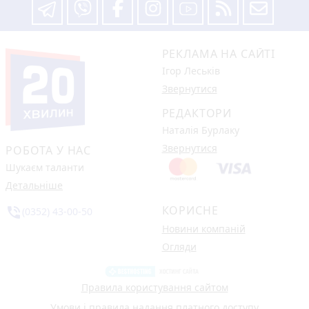
РЕКЛАМА НА САЙТІ
Ігор Леськів
Звернутися
РЕДАКТОРИ
Наталія Бурлаку
Звернутися
РОБОТА У НАС
Шукаєм таланти
Детальніше
КОРИСНЕ
phone_in_talk
(0352) 43-00-50
Новини компаній
Огляди
Правила користування сайтом
Умови і правила надання платного доступу