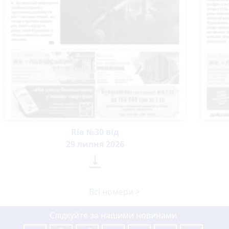
Ria №30 від
29 липня 2026

Всі номери >
Слідкуйте за нашими новинами