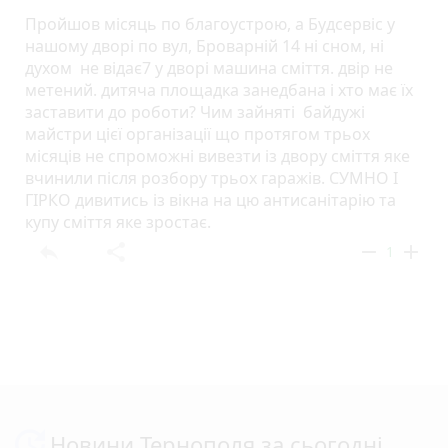
Пройшов місяць по благоустрою, а Будсервіс у
нашому дворі по вул, Броварній 14 ні сном, ні
духом не відає7 у дворі машина сміття. двір не
метений. дитяча площадка занедбана і хто має їх
заставити до роботи? Чим зайняті байдужі
майстри цієї організації що протягом трьох
місяців не спроможні вивезти із двору сміття яке
вчинили після розбору трьох гаражів. СУМНО І
ГІРКО дивитись із вікна на цю антисанітарію та
купу сміття яке зростає.
reply
share
remove
add
1
Новини Тернополя за сьогодні