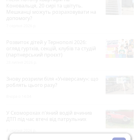
Коновальця, 20 сирі та цвітуть.
Мешканці можуть розраховувати на
допомогу?
7 серпня 2026 р.
Розвиток дітей у Тернополі 2026:
огляд гуртків, секцій, клубів та студій
(партнерський проєкт)
28 липня 2026 р.
Знову розрили біля «Універсаму»: що
роблять цього разу?
Вчора о 14:04
У Скоморохах п'яний водій вчинив
ДТП під час втечі від патрульних
8 серпня 2026 р.