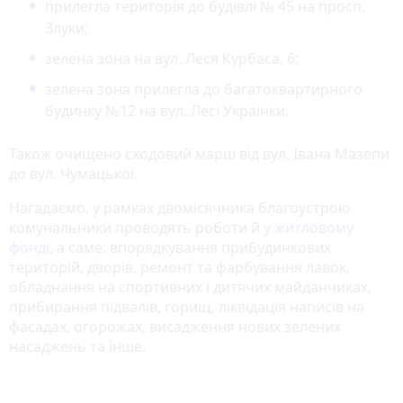
прилегла територія до будівлі № 45 на просп.
Злуки;
зелена зона на вул. Леся Курбаса, 6;
зелена зона прилегла до багатоквартирного
будинку №12 на вул. Лесі Українки.
Також очищено сходовий марш від вул. Івана Мазепи
до вул. Чумацької.
Нагадаємо, у рамках двомісячника благоустрою
комунальники проводять роботи й
у житловому
фонді
, а саме: впорядкування прибудинкових
територій, дворів, ремонт та фарбування лавок,
обладнання на спортивних і дитячих майданчиках,
прибирання підвалів, горищ, ліквідація написів на
фасадах, огорожах, висадження нових зелених
насаджень та інше.