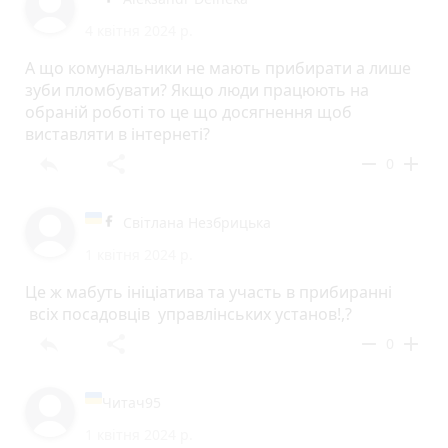
4 квітня 2024 р.
А що комунальники не мають прибирати а лише
зуби пломбувати? Якщо люди працюють на
обраній роботі то це що досягнення щоб
виставляти в інтернеті?
reply
share
remove
add
0
Світлана Незбрицька
1 квітня 2024 р.
Це ж мабуть ініціатива та участь в прибиранні
всіх посадовців управлінських установ!,?
reply
share
remove
add
0
Читач95
1 квітня 2024 р.