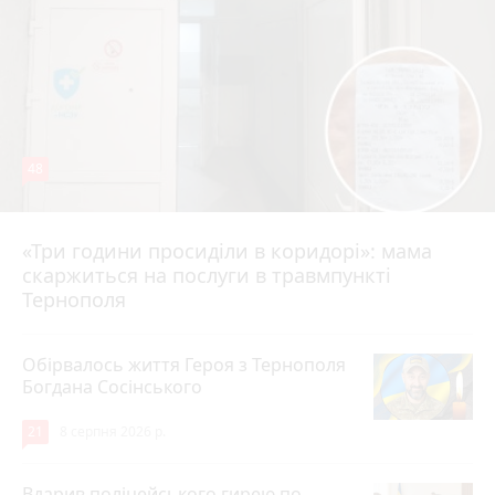
48
«Три години просиділи в коридорі»: мама
8 серпня 2026 р.
скаржиться на послуги в травмпункті
Тернополя
Обірвалось життя Героя з Тернополя
Богдана Сосінського
21
8 серпня 2026 р.
Вдарив поліцейського гирею по