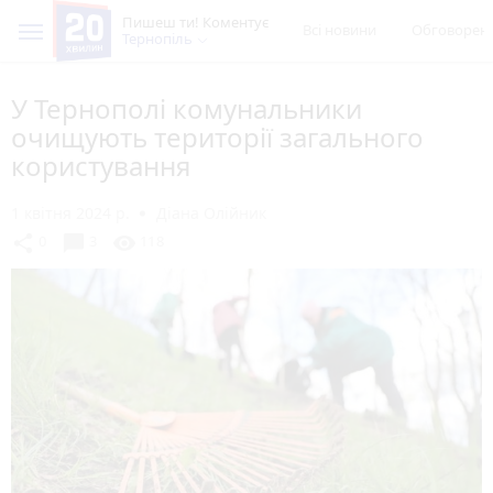
Пишеш ти! Коментує
Всі новини
Обговорен
Тернопіль
У Тернополі комунальники
очищують території загального
користування
1 квітня 2024 р.
Діана Олійник
chat_bubble
share
visibility
0
3
118