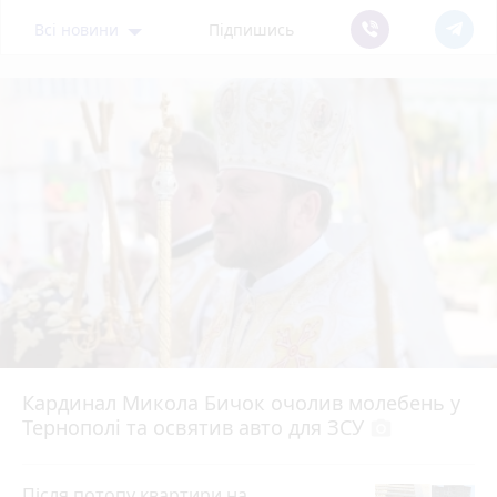
Всі новини
Підпишись
Кардинал Микола Бичок очолив молебень у
Тернополі та освятив авто для ЗСУ
photo_camera
Після потопу квартири на