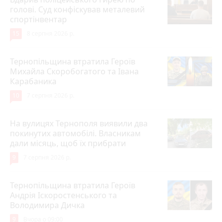
голові. Суд конфіскував металевий
спортінвентар
15
8 серпня 2026 р.
Тернопільщина втратила Героїв
Михайла Скоробогатого та Івана
Карабаника
10
7 серпня 2026 р.
На вулицях Тернополя виявили два
покинутих автомобілі. Власникам
дали місяць, щоб їх прибрати
9
7 серпня 2026 р.
Тернопільщина втратила Героїв
Андрія Іскоростенського та
Володимира Дичка
9
Вчора о 09:00