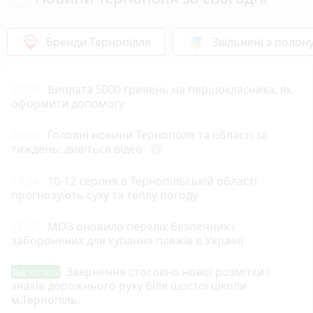
Бренди Тернопілля
Звільнені з полон
21:00
Виплата 5000 гривень на першокласника: як
оформити допомогу
20:00
Головні новини Тернополя та області за
тиждень: дивіться відео
play_circle_filled
19:04
10-12 серпня в Тернопільській області
прогнозують суху та теплу погоду
18:00
МОЗ оновило перелік безпечних і
заборонених для купання пляжів в Україні
Звернення стосовно нової розмітки і
Від читача
знаків дорожнього руху біля шостої школи
м.Тернопіль.