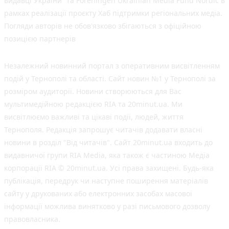
видавці України” та Foreningen Ukrainian Media Fund Nordic в
рамках реалізації проєкту Хаб підтримки регіональних медіа.
Погляди авторів не обов'язково збігаються з офіційною
позицією партнерів
Незалежний новинний портал з оперативним висвітленням
подій у Тернополі та області. Сайт новин №1 у Тернополі за
розміром аудиторії. Новини створюються для Вас
мультимедійною редакцією RIA та 20minut.ua. Ми
висвітлюємо важливі та цікаві події, людей, життя
Тернополя. Редакція запрошує читачів додавати власні
новини в розділ "Від читачів". Сайт 20minut.ua входить до
видавничої групи RIA Media, яка також є частиною Медіа
корпорації RIA © 20minut.ua. Усі права захищені. Будь-яка
публiкацiя, передрук чи наступне поширення матеріалів
сайту у друкованих або електронних засобах масової
інформації можлива винятково у разі письмового дозволу
правовласника.