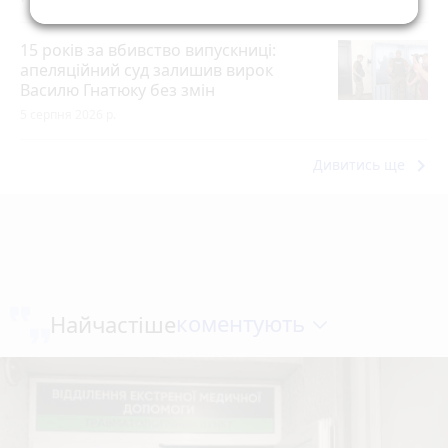
15 років за вбивство випускниці:
апеляційний суд залишив вирок
Василю Гнатюку без змін
5 серпня 2026 р.
keyboard_arrow_right
Дивитись ще
коментують
Найчастіше