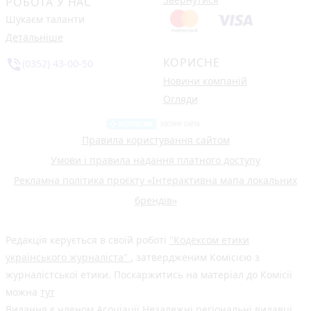
РОБОТА У НАС
Шукаєм таланти
Детальніше
КОРИСНЕ
phone_in_talk
(0352) 43-00-50
Новини компаній
Огляди
Правила користування сайтом
Умови і правила надання платного доступу
Рекламна політика проєкту «Інтерактивна мапа локальних
брендів»
Редакція керується в своїй роботі
"Кодексом етики
українського журналіста"
, затвердженим Комісією з
журналістської етики. Поскаржитись на матеріал до Комісії
можна
тут
Видання є членом
Асоціації Незалежні регіональні видавці