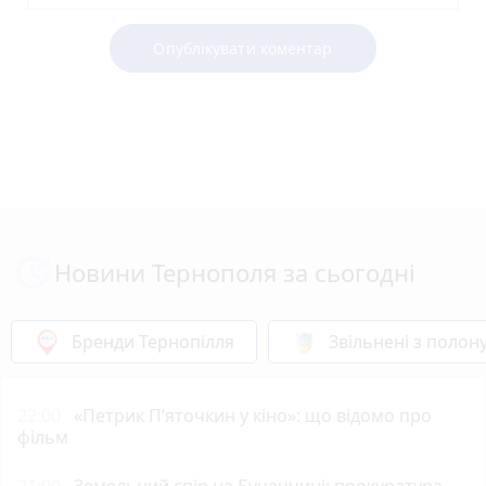
Опублікувати коментар
Новини Тернополя за сьогодні
Бренди Тернопілля
Звільнені з полон
22:00
«Петрик П’яточкин у кіно»: що відомо про
фільм
21:00
Земельний спір на Бучаччині: прокуратура