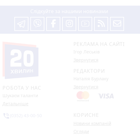
Слідкуйте за нашими новинами
РЕКЛАМА НА САЙТІ
Ігор Леськів
Звернутися
РЕДАКТОРИ
Наталія Бурлаку
Звернутися
РОБОТА У НАС
Шукаєм таланти
Детальніше
КОРИСНЕ
phone_in_talk
(0352) 43-00-50
Новини компаній
Огляди