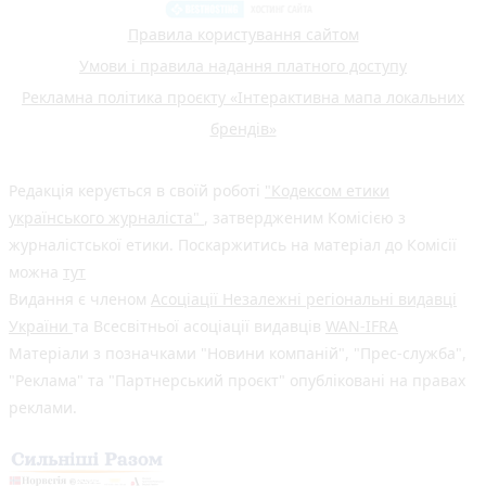
Правила користування сайтом
Умови і правила надання платного доступу
Рекламна політика проєкту «Інтерактивна мапа локальних
брендів»
Редакція керується в своїй роботі
"Кодексом етики
українського журналіста"
, затвердженим Комісією з
журналістської етики. Поскаржитись на матеріал до Комісії
можна
тут
Видання є членом
Асоціації Незалежні регіональні видавці
України
та Всесвітньої асоціації видавців
WAN-IFRA
Матеріали з позначками "Новини компаній", "Прес-служба",
"Реклама" та "Партнерський проєкт" опубліковані на правах
реклами.