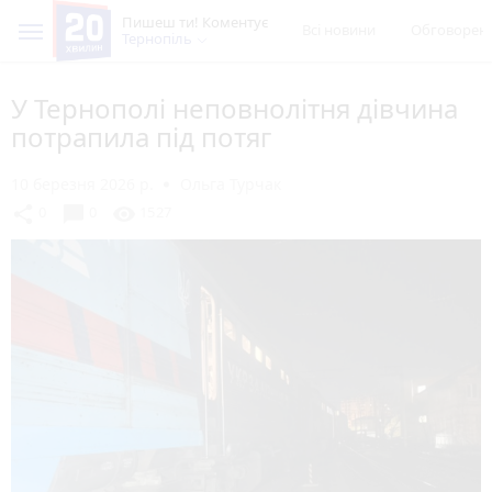
Пишеш ти! Коментує
Всі новини
Обговорен
Тернопіль
У Тернополі неповнолітня дівчина
потрапила під потяг
10 березня 2026 р.
Ольга Турчак
chat_bubble
share
visibility
0
0
1527