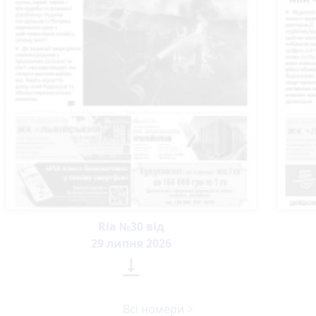
Ria №30 від
29 липня 2026

Всі номери >