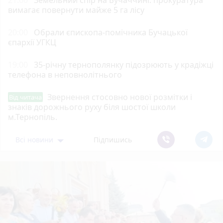
вимагає повернути майже 5 га лісу
20:00
Обрали єпископа-помічника Бучацької
єпархії УГКЦ
19:00
35-річну тернополянку підозрюють у крадіжці
телефона в неповнолітнього
Звернення стосовно нової розмітки і
Від читача
знаків дорожнього руху біля шостої школи
м.Тернопіль.
Всі новини
Підпишись