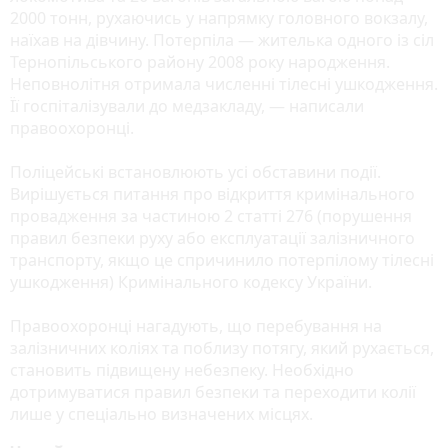
2000 тонн, рухаючись у напрямку головного вокзалу,
наїхав на дівчину. Потерпіла — жителька одного із сіл
Тернопільського району 2008 року народження.
Неповнолітня отримала численні тілесні ушкодження.
Її госпіталізували до медзакладу, — написали
правоохоронці.
Поліцейські встановлюють усі обставини події.
Вирішується питання про відкриття кримінального
провадження за частиною 2 статті 276 (порушення
правил безпеки руху або експлуатації залізничного
транспорту, якщо це спричинило потерпілому тілесні
ушкодження) Кримінального кодексу України.
Правоохоронці нагадують, що перебування на
залізничних коліях та поблизу потягу, який рухається,
становить підвищену небезпеку. Необхідно
дотримуватися правил безпеки та переходити колії
лише у спеціально визначених місцях.