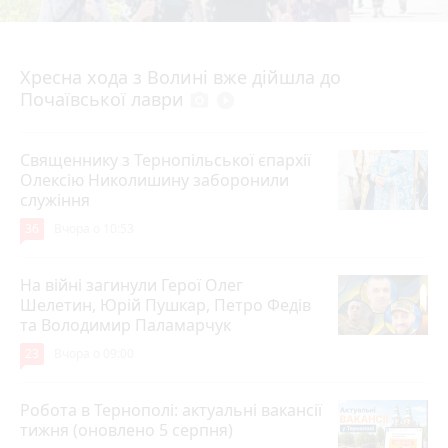
4 серпня 2026 р.
Хресна хода з Волині вже дійшла до
Почаївської лаври
photo_camera
play_circle_filled
Священнику з Тернопільської єпархії
Олексію Николишину заборонили
служіння
36
Вчора о 10:53
На війні загинули Герої Олег
Шелетин, Юрій Пушкар, Петро Федів
та Володимир Паламарчук
23
Вчора о 09:00
Робота в Тернополі: актуальні вакансії
тижня (оновлено 5 серпня)