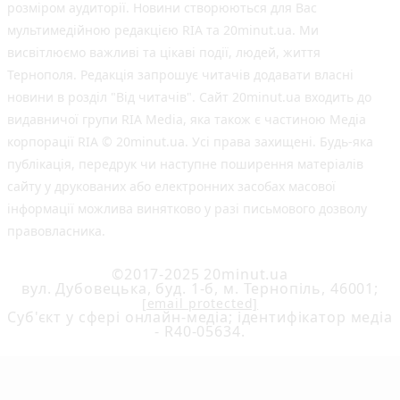
розміром аудиторії. Новини створюються для Вас
мультимедійною редакцією RIA та 20minut.ua. Ми
висвітлюємо важливі та цікаві події, людей, життя
Тернополя. Редакція запрошує читачів додавати власні
новини в розділ "Від читачів". Сайт 20minut.ua входить до
видавничої групи RIA Media, яка також є частиною Медіа
корпорації RIA © 20minut.ua. Усі права захищені. Будь-яка
публiкацiя, передрук чи наступне поширення матеріалів
сайту у друкованих або електронних засобах масової
інформації можлива винятково у разі письмового дозволу
правовласника.
©2017-2025 20minut.ua
вул. Дубовецька, буд. 1-б, м. Тернопіль, 46001;
[email protected]
Cуб'єкт у сфері онлайн-медіа; ідентифікатор медіа
- R40-05634.