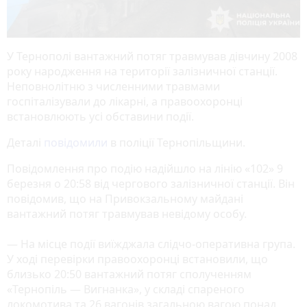
У Тернополі вантажний потяг травмував дівчину 2008
року народження на території залізничної станції.
Неповнолітню з численними травмами
госпіталізували до лікарні, а правоохоронці
встановлюють усі обставини події.
Деталі
повідомили
в поліції Тернопільщини.
Повідомлення про подію надійшло на лінію «102» 9
березня о 20:58 від чергового залізничної станції. Він
повідомив, що на Привокзальному майдані
вантажний потяг травмував невідому особу.
— На місце події виїжджала слідчо-оперативна група.
У ході перевірки правоохоронці встановили, що
близько 20:50 вантажний потяг сполученням
«Тернопіль — Вигнанка», у складі спареного
локомотива та 26 вагонів загальною вагою понад