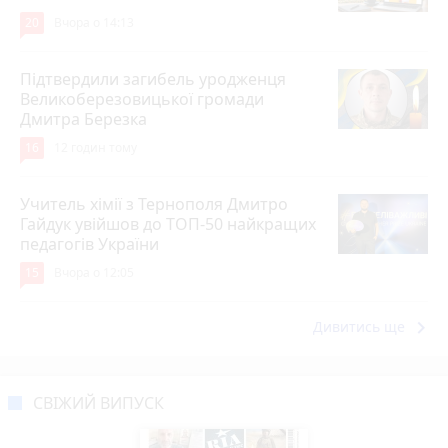
20
Вчора о 14:13
Підтвердили загибель уродженця
Великоберезовицької громади
Дмитра Березка
16
12 годин тому
Учитель хімії з Тернополя Дмитро
Гайдук увійшов до ТОП-50 найкращих
педагогів України
15
Вчора о 12:05
keyboard_arrow_right
Дивитись ще
СВІЖИЙ ВИПУСК