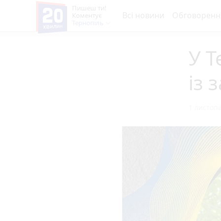
Пишеш ти!
Всі новини
Обговоренн
Коментує
Тернопіль
У 
із 
1 листопа