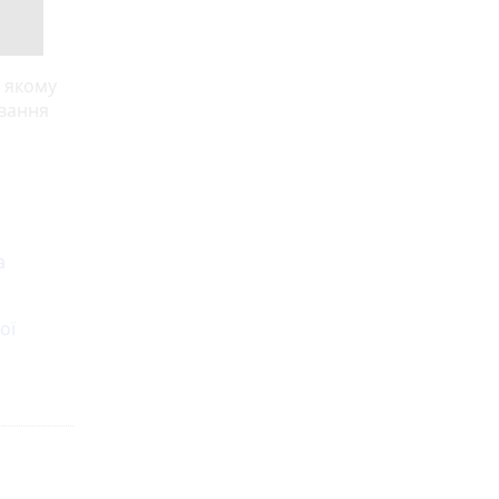
, якому
звання
а
ої