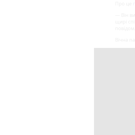
Про це
— Він в
щирі спі
повідом
Вічна па