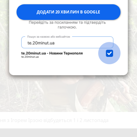
ДОДАТИ 20 ХВИЛИН В GOOGLE
я з Ігорем Ірзою відбудеться 1 і 2 листопада