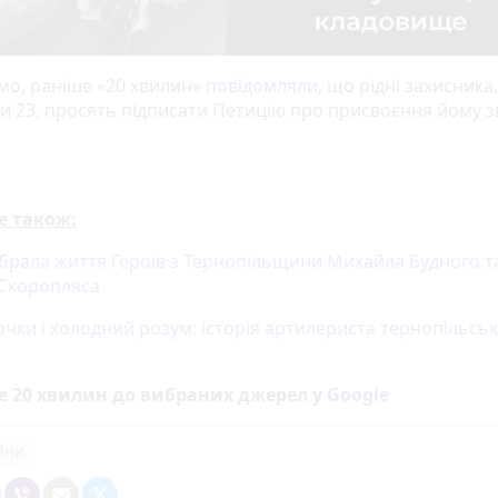
мо, раніше «20 хвилин»
повідомляли
, що рідні захисника
и 23, просять підписати Петицію про присвоєння йому 
е також:
абрала життя Героїв з Тернопільщини Михайла Будного т
 Скоропляса
очки і холодний розум: історія артилериста тернопільськ
е 20 хвилин до вибраних джерел у
Google
ійни