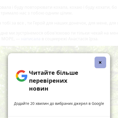
ала і буду повторювати кохала, кохаю і буду кохати, бо
 тримало нас з тобою одним цілим.
 тобі за все , ти Герой для наших донечок, для мене, для в
одне ми зустрінемося обов'язково ти тільки чекай на мен
є МОРЕ, —
написала
в соцмережі Анастасія Ірза.
×
Читайте більше
перевірених
новин
Додайте 20 хвилин до вибраних джерел в Google