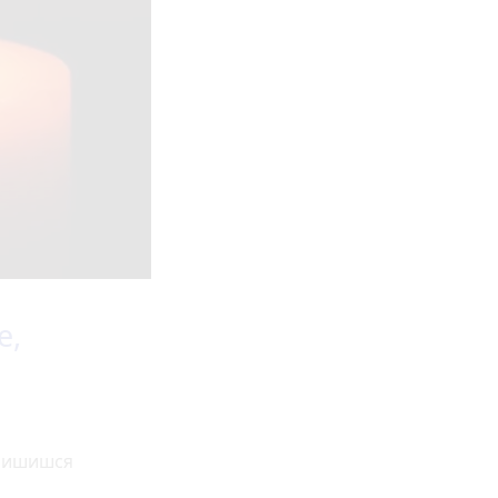
е,
залишишся