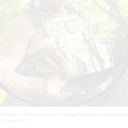
хисника з Тернопільської громади Ігоря Ірзи обірвалося
на Сумщині.