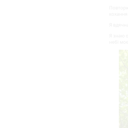
Повторюв
кохання
Я вдячна
Я знаю 
небі мо