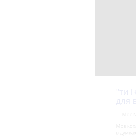
"ти 
для в
— Моє М
Моє коха
в думках