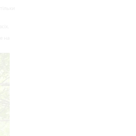
 тільки
сіх.
е на