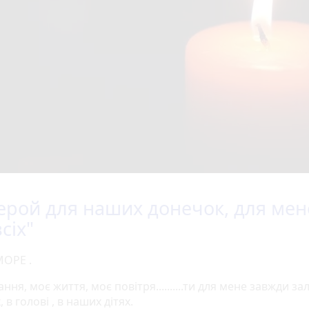
Герой для наших донечок, для мен
сіх"
ОРЕ .
ння, моє життя, моє повітря..........ти для мене завжди 
, в голові , в наших дітях.