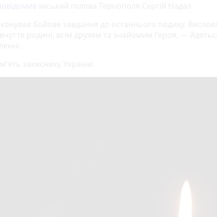
повідомив
міський голова Тернополя Сергій Надал.
иконував бойове завдання до останнього подиху. Висло
вчуття родині, всім друзям та знайомим Героя, — йдетьс
ленні.
м'ять захиснику України.