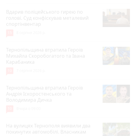
Вдарив поліцейського гирею по
голові. Суд конфіскував металевий
спортінвентар
15
8 серпня 2026 р.
Тернопільщина втратила Героїв
Михайла Скоробогатого та Івана
Карабаника
10
7 серпня 2026 р.
Тернопільщина втратила Героїв
Андрія Іскоростенського та
Володимира Дичка
10
Вчора о 09:00
На вулицях Тернополя виявили два
покинутих автомобілі. Власникам