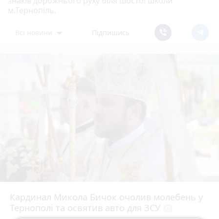
знаків дорожнього руху біля шостої школи
м.Тернопіль.
Всі новини
Підпишись
Кардинал Микола Бичок очолив молебень у
Тернополі та освятив авто для ЗСУ
photo_camera