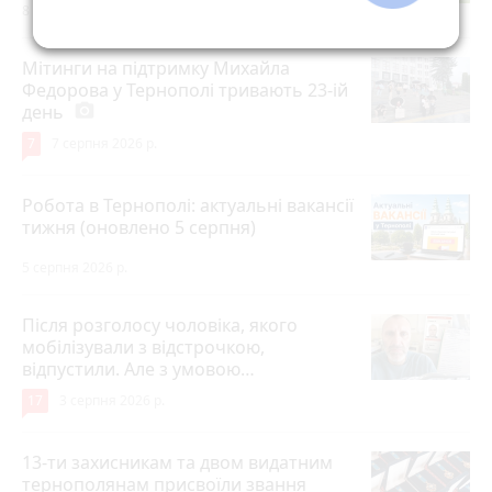
8 серпня 2026 р.
Мітинги на підтримку Михайла
Федорова у Тернополі тривають 23-ій
день
photo_camera
7
7 серпня 2026 р.
Робота в Тернополі: актуальні вакансії
тижня (оновлено 5 серпня)
5 серпня 2026 р.
Після розголосу чоловіка, якого
мобілізували з відстрочкою,
відпустили. Але з умовою…
17
3 серпня 2026 р.
13-ти захисникам та двом видатним
тернополянам присвоїли звання