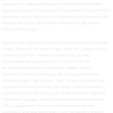
Здійснено за підтримки Асоціації “Незалежні регіональні
видавці України” та Foreningen Ukrainian Media Fund Nordic в
рамках реалізації проєкту Хаб підтримки регіональних медіа.
Погляди авторів не обов'язково збігаються з офіційною
позицією партнерів
Незалежний новинний портал з оперативним висвітленням
подій у Тернополі та області. Сайт новин №1 у Тернополі за
розміром аудиторії. Новини створюються для Вас
мультимедійною редакцією RIA та 20minut.ua. Ми
висвітлюємо важливі та цікаві події, людей, життя
Тернополя. Редакція запрошує читачів додавати власні
новини в розділ "Від читачів". Сайт 20minut.ua входить до
видавничої групи RIA Media, яка також є частиною Медіа
корпорації RIA © 20minut.ua. Усі права захищені. Будь-яка
публiкацiя, передрук чи наступне поширення матеріалів
сайту у друкованих або електронних засобах масової
інформації можлива винятково у разі письмового дозволу