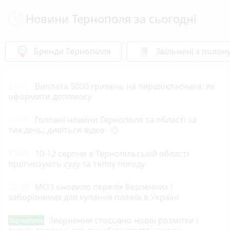
Таке враження, що ВО Свобода просто "погрузла"
Новини Тернополя за сьогодні
в скандалах з корупційною складовою на всіх
рівнях. Надіюся більше свідомі люди за них
голосувати не будуть..
Бренди Тернопілля
Звільнені з полон
21:00
Виплата 5000 гривень на першокласника: як
оформити допомогу
20:00
Головні новини Тернополя та області за
тиждень: дивіться відео
play_circle_filled
19:04
10-12 серпня в Тернопільській області
прогнозують суху та теплу погоду
18:00
МОЗ оновило перелік безпечних і
заборонених для купання пляжів в Україні
Звернення стосовно нової розмітки і
Від читача