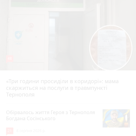
48
«Три години просиділи в коридорі»: мама
8 серпня 2026 р.
скаржиться на послуги в травмпункті
Тернополя
Обірвалось життя Героя з Тернополя
Богдана Сосінського
21
8 серпня 2026 р.