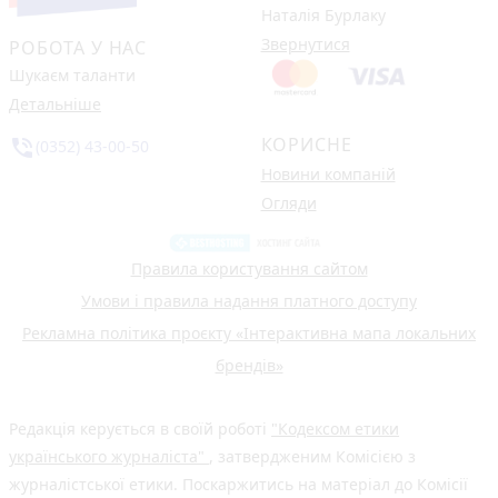
Наталія Бурлаку
Звернутися
РОБОТА У НАС
Шукаєм таланти
Детальніше
КОРИСНЕ
phone_in_talk
(0352) 43-00-50
Новини компаній
Огляди
Правила користування сайтом
Умови і правила надання платного доступу
Рекламна політика проєкту «Інтерактивна мапа локальних
брендів»
Редакція керується в своїй роботі
"Кодексом етики
українського журналіста"
, затвердженим Комісією з
журналістської етики. Поскаржитись на матеріал до Комісії