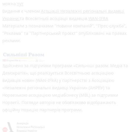
можна
тут
Видання є членом
Асоціації Незалежні регіональні видавці
України
та Всесвітньої асоціації видавців
WAN-IFRA
Матеріали з позначками "Новини компаній", "Прес-служба",
"Реклама" та "Партнерський проєкт" опубліковані на правах
реклами.
Здійснено за підтримки програми «Сильніші разом: Медіа та
Демократія», що реалізується Всесвітньою асоціацією
видавців новин (WAN-IFRA) у партнерстві з Асоціацією
«Незалежні регіональні видавці України» (АНРВУ) та
Норвезькою асоціацією медіабізнесу (MBL) за підтримки
Норвегії. Погляди авторів не обов’язково відображають
офіційну позицію партнерів програми.