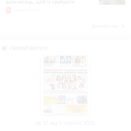
дали місяць, щоб їх прибрати
9
7 серпня 2026 р.
keyboard_arrow_right
Дивитись ще
СВІЖИЙ ВИПУСК
№ 31 від 5 серпня 2026