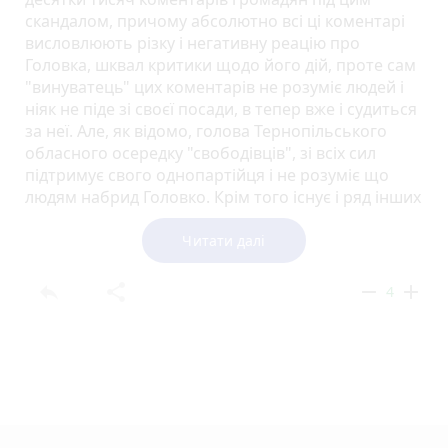
скандалом, причому абсолютно всі ці коментарі
висловлюють різку і негативну реацію про
Головка, шквал критики щодо його дій, проте сам
"винуватець" цих коментарів не розуміє людей і
ніяк не піде зі своєї посади, в тепер вже і судиться
за неї. Але, як відомо, голова Тернопільського
обласного осередку "свободівців", зі всіх сил
підтримує свого однопартійця і не розуміє що
людям набрид Головко. Крім того існує і ряд інших
депутатів які підтримують Головка і нерозуміють
волі народу. Цим всім можна охарактеризувати
Читати далі
ВО Сводоба, як партію яка не чує (або не хоче
чути) думку громадян, а також як партію яка
reply
share
remove
add
4
захищає свої колег, проти яких відкриті
кримінальні провадження. Тут ще можна згадади
ще одного свободівця, Надала, проти якого
нещодавно Спеціалізованою антикорупційною
прокуратурою також було відкрито кримінальне
провадження за незаконе збагачення(дочка
дивним чином стала власницею мана в Маямі).