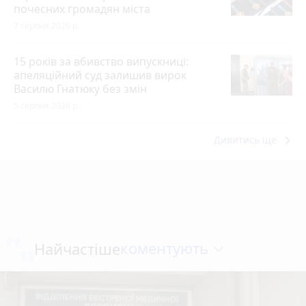
почесних громадян міста
7 серпня 2026 р.
15 років за вбивство випускниці:
апеляційний суд залишив вирок
Василю Гнатюку без змін
5 серпня 2026 р.
keyboard_arrow_right
Дивитись ще
коментують
Найчастіше