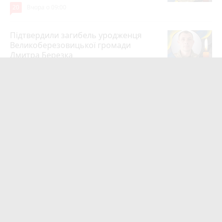
20
Вчора о 09:00
Підтвердили загибель уродженця
Великоберезовицької громади
Дмитра Березка
17
6 серпня 2026 р.
Вдарив поліцейського гирею по
голові. Суд конфіскував металевий
спортінвентар
15
Вчора о 20:03
Рівень середньої зарплати на
Тернопільщині у червні зріс на 9,7%:
де платять найбільше та найменше
13
6 серпня 2026 р.
Тернопільщина втратила Героїв