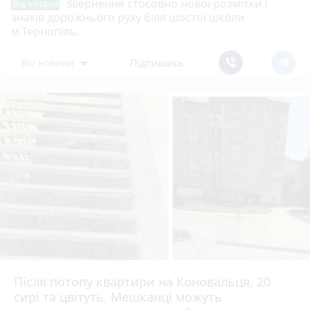
Звернення стосовно нової розмітки і
Від читача
знаків дорожнього руху біля шостої школи
м.Тернопіль.
Всі новини
Підпишись
Після потопу квартири на Коновальця, 20
сирі та цвітуть. Мешканці можуть