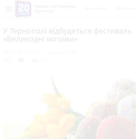
Пишеш ти! Коментує
Всі новини
Обговорен
Тернопіль
У Тернополі відбудеться фестиваль
«Великодні мотиви»
15 квітня 2024 р.
Діана Олійник
chat_bubble
share
visibility
0
1
183