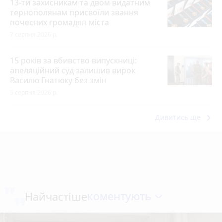
13-ти захисникам та двом видатним
тернополянам присвоїли звання
почесних громадян міста
7 серпня 2026 р.
15 років за вбивство випускниці:
апеляційний суд залишив вирок
Василю Гнатюку без змін
5 серпня 2026 р.
keyboard_arrow_right
Дивитись ще
коментують
Найчастіше