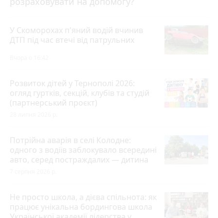
розраховувати на допомогу?
У Скоморохах п'яний водій вчинив
ДТП під час втечі від патрульних
Вчора о 16:42
Розвиток дітей у Тернополі 2026:
огляд гуртків, секцій, клубів та студій
(партнерський проєкт)
28 липня 2026 р.
Потрійна аварія в селі Колодне:
одного з водіїв заблокувало всередині
авто, серед постраждалих — дитина
7 серпня 2026 р.
Не просто школа, а дієва спільнота: як
працює унікальна бордингова школа
Української академії лідерства у