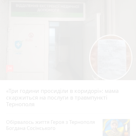
34
«Три години просиділи в коридорі»: мама
Вчора о 13:05
скаржиться на послуги в травмпункті
Тернополя
Обірвалось життя Героя з Тернополя
Богдана Сосінського