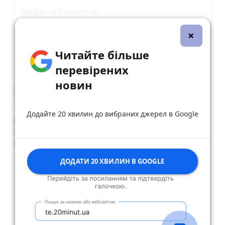
×
Читайте більше
Опублікувати коментар
перевірених
новин
Гриценяк
16 квітня 2024 р.
Додайте 20 хвилин до вибраних джерел в Google
Більшість в школі,в садочку діти
Батьки по роботах
Все продумано....
reply
share
remove
add
0
ДОДАТИ 20 ХВИЛИН В GOOGLE