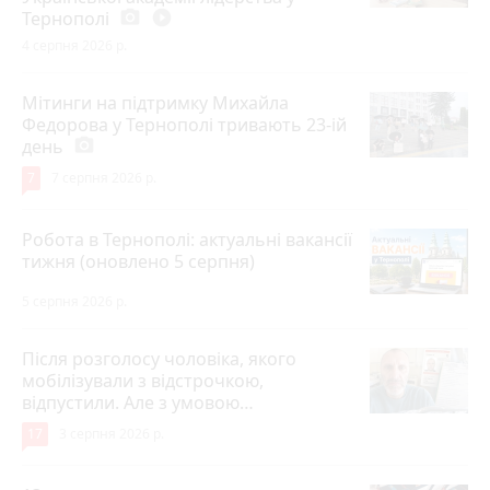
Тернополі
photo_camera
play_circle_filled
4 серпня 2026 р.
Мітинги на підтримку Михайла
Федорова у Тернополі тривають 23-ій
день
photo_camera
7
7 серпня 2026 р.
Робота в Тернополі: актуальні вакансії
тижня (оновлено 5 серпня)
5 серпня 2026 р.
Після розголосу чоловіка, якого
мобілізували з відстрочкою,
відпустили. Але з умовою…
17
3 серпня 2026 р.