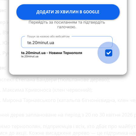
рн:
ДОДАТИ 20 ХВИЛИН В GOOGLE
ер на вул. В’ячеслава Чорновола (липа);
. В’ячеслава Чорновола (липа);
. Юліуша Словацького (катальпа бігнонієвидна);
. Руська (катальпа бігнонієвидна).
рн:
спект Степана Бандери (тюльпанове дерево);
. Максима Кривоноса (клен червоний);
. Мирона Тарнавського (катальпа бігнонієвидна, клен че
ня дерев заплановане на період з 20 по 30 квітня 2026 р
мо тернополян, підприємців і всіх, хто дбає про майбут
ися до акції. Кожне висаджене дерево — це підтримка н