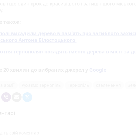
ів і ще один крок до красивішого і затишнішого міськог
у.
е також:
полі висадили дерево в пам’ять про загиблого захис
ського Антона Білостоцького
отня тернополян посадять іменні дерева в місті за д
е 20 хвилин до вибраних джерел у
Google
а армії
Рухаємо Тернопіль
Тернопіль
озеленення
Зел
нтарі