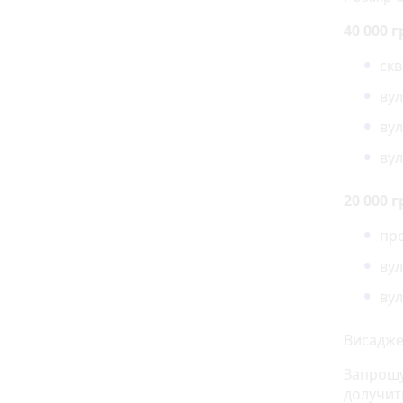
40 000 г
скв
вул
вул
вул
20 000 г
про
вул
вул
Висаджен
Запрошує
долучит