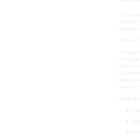
Фото: арх
18 бере
чергово
дерево»
Про це
У межах
і висади
визначе
допомог
відбува
міськог
Щоб долу
зап
обр
очі