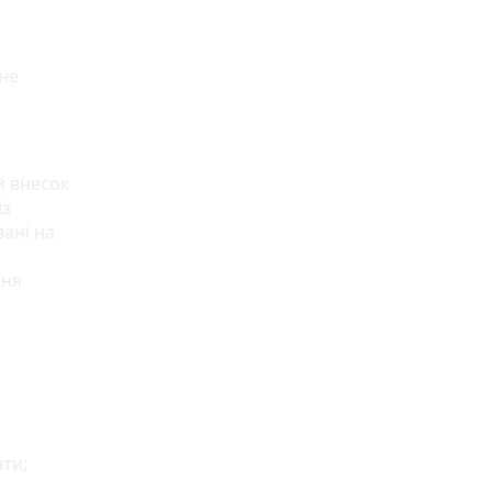
нне
й внесок
із
вані на
ння
ати;