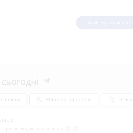
Опублікувати комент
 сьогодні
 з полону
Робота у Тернополі!
Огляд
 кефірі
play_circle_filled
photo_camera
і: триває рятувальна операція