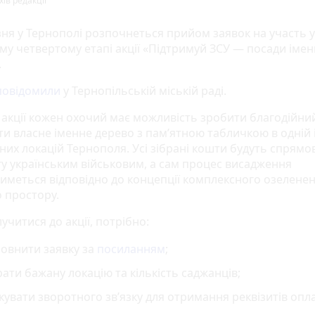
ів редакції
зня у Тернополі розпочнеться прийом заявок на участь у
му четвертому етапі акції «Підтримуй ЗСУ — посади іме
.
повідомили
у Тернопільській міській раді.
 акції кожен охочий має можливість зробити благодійни
ти власне іменне дерево з пам’ятною табличкою в одній 
них локацій Тернополя. Усі зібрані кошти будуть спрямо
у українським військовим, а сам процес висадження
тиметься відповідно до концепції комплексного озелене
о простору.
читися до акції, потрібно:
овнити заявку за
посиланням
;
ати бажану локацію та кількість саджанців;
кувати зворотного зв’язку для отримання реквізитів опл