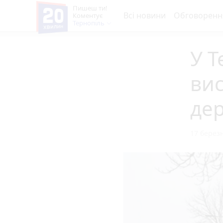
Пишеш ти!
Всі новини
Обговоренн
Коментує
Тернопіль
У Т
вис
дер
17 березн