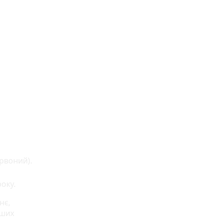
рвоний).
оку.
нє,
аших