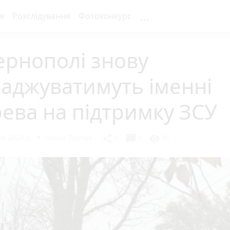
...
я
Розслідування
Фотоконкурс
ернополі знову
аджуватимуть іменні
ева на підтримку ЗСУ
я 2026 р.
Ольга Турчак
chat_bubble
share
visibility
0
0
95