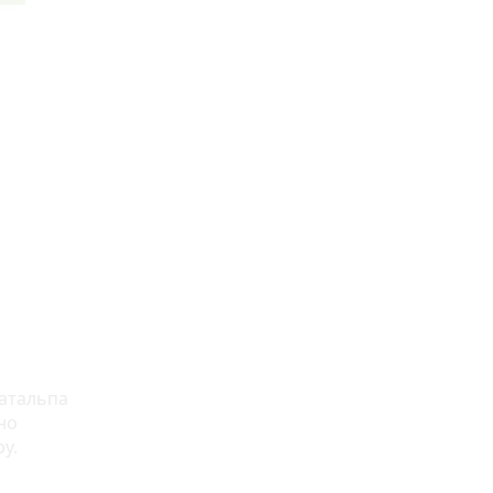
катальпа
но
у.