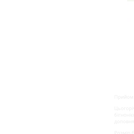
Прийом 
Цьогорі
бігноні
доповня
Розмір б