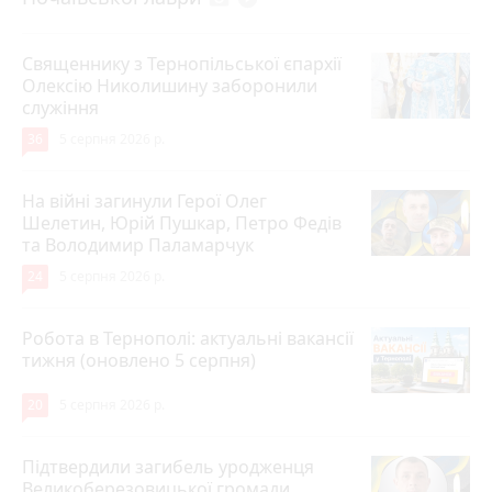
Священнику з Тернопільської єпархії
Олексію Николишину заборонили
служіння
36
5 серпня 2026 р.
На війні загинули Герої Олег
Шелетин, Юрій Пушкар, Петро Федів
та Володимир Паламарчук
24
5 серпня 2026 р.
Робота в Тернополі: актуальні вакансії
тижня (оновлено 5 серпня)
20
5 серпня 2026 р.
Підтвердили загибель уродженця
Великоберезовицької громади