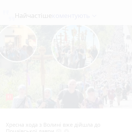
коментують
Найчастіше
81
4 серпня 2026 р.
Хресна хода з Волині вже дійшла до
Почаївської лаври
photo_camera
play_circle_filled