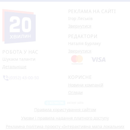
РЕКЛАМА НА САЙТІ
Ігор Леськів
Звернутися
РЕДАКТОРИ
Наталія Бурлаку
Звернутися
РОБОТА У НАС
Шукаєм таланти
Детальніше
КОРИСНЕ
phone_in_talk
(0352) 43-00-50
Новини компаній
Огляди
Правила користування сайтом
Умови і правила надання платного доступу
Рекламна політика проєкту «Інтерактивна мапа локальних