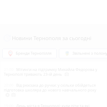
Новини Тернополя за сьогодні
Бренди Тернопілля
Звільнені з полон
21:00
Мітинги на підтримку Михайла Федорова у
Тернополі тривають 23-ій день
photo_camera
20:00
Від рюкзака до ручки: у скільки обійдеться
підготовка школяра до нового навчального року
play_circle_filled
photo_camera
19:00
День міста в Тернополі: куди піти та які