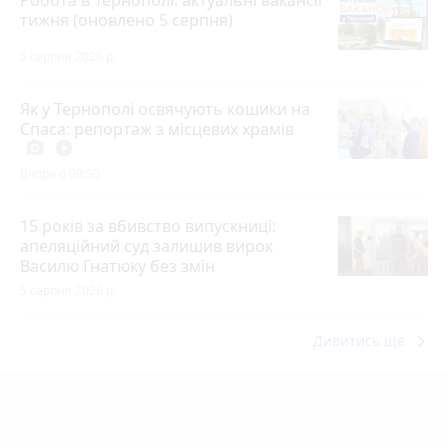
Робота в Тернополі: актуальні вакансії
тижня (оновлено 5 серпня)
5 серпня 2026 р.
Як у Тернополі освячують кошики на
Спаса: репортаж з місцевих храмів
photo_camera
play_circle_filled
Вчора о 09:30
15 років за вбивство випускниці:
апеляційний суд залишив вирок
Василю Гнатюку без змін
5 серпня 2026 р.
keyboard_arrow_right
Дивитись ще