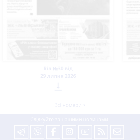
Ria №30 від
29 липня 2026

Всі номери >
Слідкуйте за нашими новинами