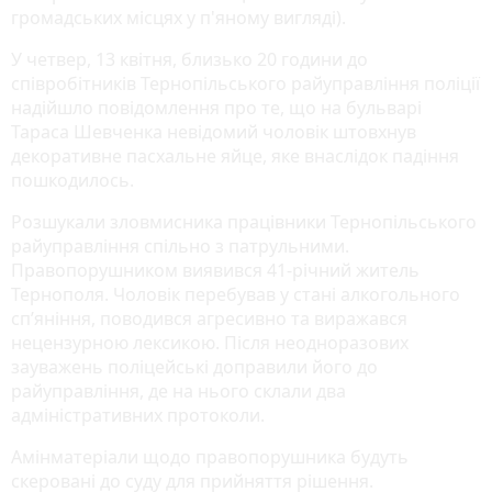
громадських місцях у п'яному вигляді).
У четвер, 13 квітня, близько 20 години до
співробітників Тернопільського райуправління поліції
надійшло повідомлення про те, що на бульварі
Тараса Шевченка невідомий чоловік штовхнув
декоративне пасхальне яйце, яке внаслідок падіння
пошкодилось.
Розшукали зловмисника працівники Тернопільського
райуправління спільно з патрульними.
Правопорушником виявився 41-річний житель
Тернополя. Чоловік перебував у стані алкогольного
сп’яніння, поводився агресивно та виражався
нецензурною лексикою. Після неодноразових
зауважень поліцейські доправили його до
райуправління, де на нього склали два
адміністративних протоколи.
Амінматеріали щодо правопорушника будуть
скеровані до суду для прийняття рішення.