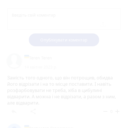
Опублікувати коментар
Teren Teren
14 квітня 2023 р.
Замість того одного, що він потрощив, обидва
його відрізати і на то місце поставити. І навіть
розфарбовувати не треба, хіба в цибулині
відварити. А можна і не відрізати, а разом з ним,
але відварити.
reply
share
remove
add
0