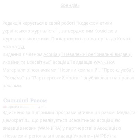
брендів»
Редакція керується в своїй роботі
"Кодексом етики
українського журналіста"
, затвердженим Комісією з
журналістської етики. Поскаржитись на матеріал до Комісії
можна
тут
Видання є членом
Асоціації Незалежні регіональні видавці
України
та Всесвітньої асоціації видавців
WAN-IFRA
Матеріали з позначками "Новини компаній", "Прес-служба",
"Реклама" та "Партнерський проєкт" опубліковані на правах
реклами.
Здійснено за підтримки програми «Сильніші разом: Медіа та
Демократія», що реалізується Всесвітньою асоціацією
видавців новин (WAN-IFRA) у партнерстві з Асоціацією
«Незалежні регіональні видавці України» (АНРВУ) та