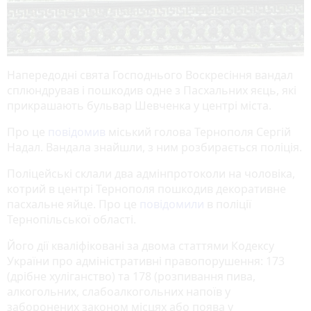
Напередодні свята Господнього Воскресіння вандал
сплюндрував і пошкодив одне з Пасхальних яєць, які
прикрашають бульвар Шевченка у центрі міста.
Про це
повідомив
міський голова Тернополя Сергій
Надал. Вандала знайшли, з ним розбирається поліція.
Поліцейські склали два адмінпротоколи на чоловіка,
котрий в центрі Тернополя пошкодив декоративне
пасхальне яйце. Про це
повідомили
в поліції
Тернопільської області.
Його дії кваліфіковані за двома статтями Кодексу
України про адміністративні правопорушення: 173
(дрібне хуліганство) та 178 (розпивання пива,
алкогольних, слабоалкогольних напоїв у
заборонених законом місцях або поява у