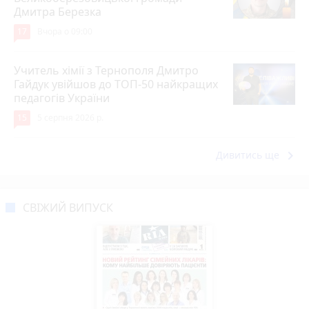
Дмитра Березка
17
Вчора о 09:00
Учитель хімії з Тернополя Дмитро
Гайдук увійшов до ТОП-50 найкращих
педагогів України
15
5 серпня 2026 р.
keyboard_arrow_right
Дивитись ще
СВІЖИЙ ВИПУСК