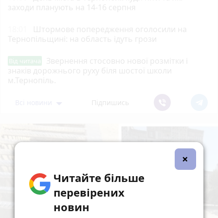
заходи планують на 14-16 серпня
18:01
Штормове попередження оголосили на
Тернопільщині: на область ідуть грози
Звернення стосовно нової розмітки і
Від читача
знаків дорожнього руху біля шостої школи
м.Тернопіль.
Всі новини
Підпишись
×
Читайте більше
перевірених
новин