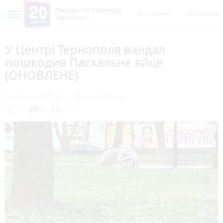
Пишеш ти! Коментує
Всі новини
Обговорен
Тернопіль
У Центрі Тернополя вандал
пошкодив Пасхальне яйце
(ОНОВЛЕНЕ)
14 квітня 2023 р.
Діана Олійник
chat_bubble
share
visibility
0
2
504