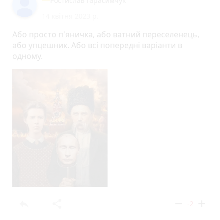
Ростислав Гарасимчук
14 квітня 2023 р.
Або просто п'яничка, або ватний переселенець,
або упцешник. Або всі попередні варіанти в
одному.
reply
share
remove
add
-2