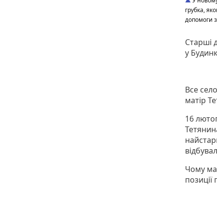
У новому
грубка, як
допомоги з
Старші 
у Будин
Все сел
матір Т
16 лютог
Тетянина
найстарш
відбувал
Чому мал
позиції 