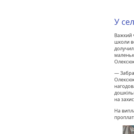
У се
Важкий ч
школи в
долучил
маленьки
Олексю
— Забра
Олексюк
нагодов
дошкільн
на захис
На випл
проплат