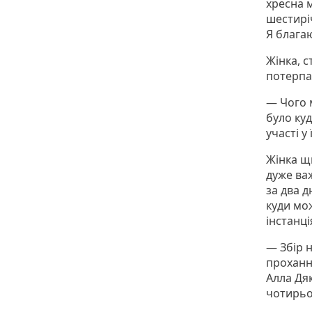
хресна 
шестирі
Я блага
Жінка, 
потерпа
— Чого м
було куд
участі у
Жінка щи
дуже ва
за два д
куди мож
інстанці
— Збір н
проханн
Алла Дя
чотирьо