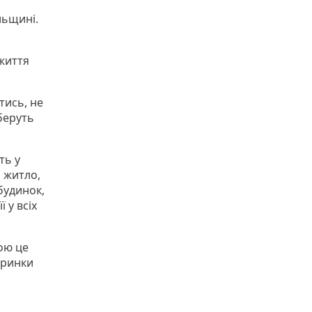
льщині.
 життя
тись, не
 беруть
ть у
 житло,
будинок,
 у всіх
гою це
оринки