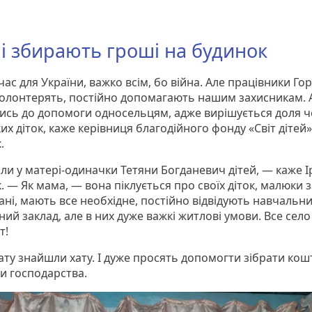
лі збирають гроші на будинок
ас для України, важко всім, бо війна. Але працівники Го
олонтерять, постійно допомагають нашим захисникам. 
ись до допомоги односельцям, адже вирішується доля 
х діток, каже керівниця благодійного фонду «Світ дітей»
к.
ли у матері-одиначки Тетяни Богданевич дітей, — каже 
. — Як мама, — вона піклується про своїх діток, малюки 
ані, мають все необхідне, постійно відвідують навчальни
ий заклад, але в них дуже важкі житлові умови. Все село
т!
ату знайшли хату. І дуже просять допомогти зібрати кош
и господарства.