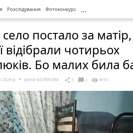
...
я
Розслідування
Фотоконкурс
 село постало за матір,
ї відібрали чотирьох
юків. Бо малих била б
 2024 р.
Ірина БЕЛЯКОВА
chat_bubble
share
visibility
5
2
4859