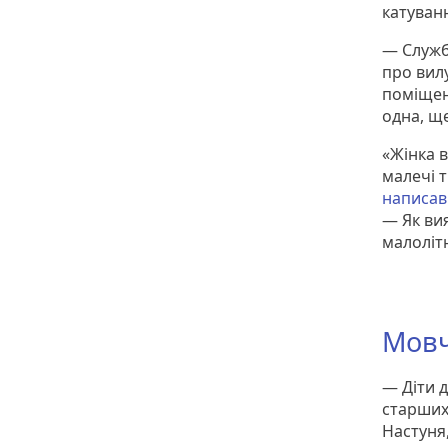
катуван
— Служб
про вилу
поміщено
одна, щ
«Жінка 
малечі 
написав
— Як ви
малоліт
Мовч
— Діти д
старших
Настуня,