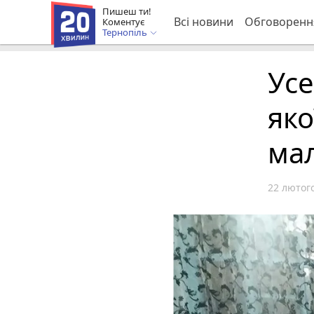
Пишеш ти!
Всі новини
Обговоренн
Коментує
Тернопіль
Усе
яко
мал
22 лютого