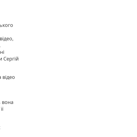
ького
відео,
,
ні
и Сергій
а відео
ь вона
її
х