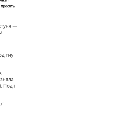
іка і
 просять
стуня —
и
одітну
к
 зняла
. Події
ої