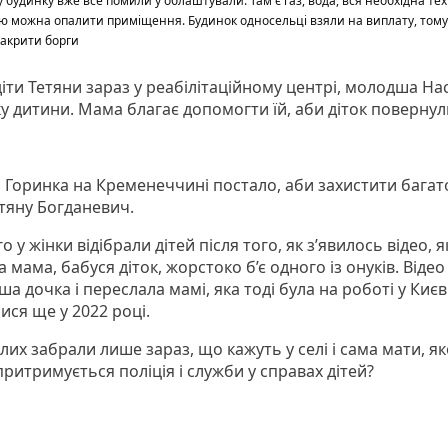
 будинку вже все помили у облаштували. Там є газ, вода, вся необхідна техн
ою можна опалити приміщення. Будинок односельці взяли на виплату, тому
акрити борги
діти Тетяни зараз у реабілітаційному центрі, молодша На
ку дитини. Мама благає допомогти їй, аби діток повернул
о Горинка на Кременеччині постало, аби захистити багат
етяну Богданевич.
о у жінки відібрали дітей після того, як з’явилось відео, я
 мама, бабуся діток, жорстоко б’є одного із онуків. Відео
а дочка і переслала мамі, яка тоді була на роботі у Києві
ися ще у 2022 році.
их забрали лише зараз, що кажуть у селі і сама мати, як
притримується поліція і служби у справах дітей?