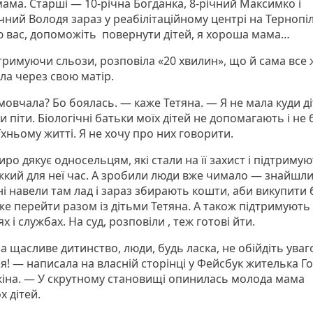
мама. Старші — 10-річна Богданка, 8-річний Максимко і
чний Володя зараз у реабілітаційному центрі на Тернопі
ю вас, допоможіть повернути дітей, я хороша мама…
стримуючи сльози, розповіла «20 хвилин», що й сама все
ла через свою матір.
овчала? Бо боялась. — каже Тетяна. — Я не мала куди ді
и піти. Біологічні батьки моїх дітей не допомагають і не
 їхньому житті. Я не хочу про них говорити.
ро дякує односельцям, які стали на її захист і підтримую
жкий для неї час. А зробили люди вже чимало — знайшли
ні навели там лад і зараз збирають кошти, аби викупити 
е перейти разом із дітьми Тетяна. А також підтримують її
ях і службах. На суд, розповіли , теж готові йти.
а щасливе дитинство, люди, будь ласка, не обійдіть ува
я! — написала на власній сторінці у Фейсбук жителька Г
кіна. — У скрутному становищі опинилась молода мама
х дітей.