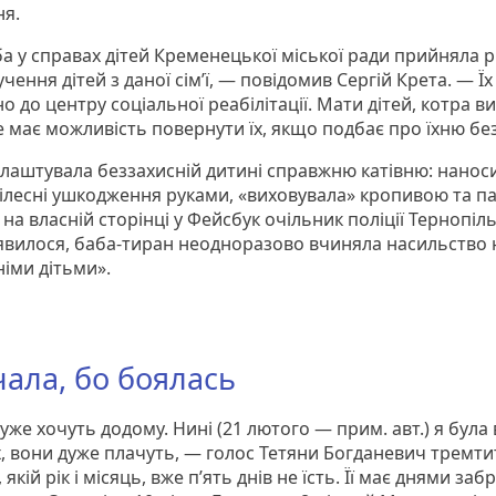
ня.
а у справах дітей Кременецької міської ради прийняла 
чення дітей з даної сім’ї, — повідомив Сергій Крета. — Їх
 до центру соціальної реабілітації. Мати дітей, котра ви
е має можливість повернути їх, якщо подбає про їхню без
влаштувала беззахисній дитині справжню катівню: нанос
тілесні ушкодження руками, «виховувала» кропивою та п
на власній сторінці у Фейсбук очільник поліції Тернопі
явилося, баба-тиран неодноразово вчиняла насильство 
німи дітьми».
ала, бо боялась
уже хочуть додому. Нині (21 лютого — прим. авт.) я була 
, вони дуже плачуть, — голос Тетяни Богданевич тремти
 якій рік і місяць, вже п’ять днів не їсть. Її має днями забр