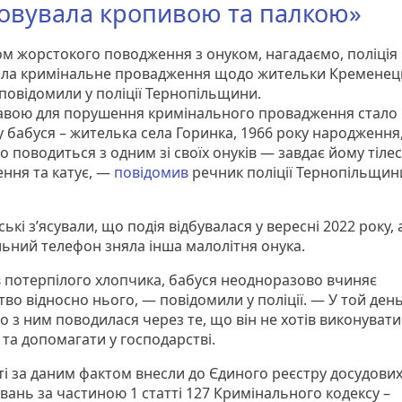
овувала кропивою та палкою»
ом жорстокого поводження з онуком, нагадаємо, поліція
ла кримінальне провадження щодо жительки Кременец
 повідомили у поліції Тернопільщини.
авою для порушення кримінального провадження стало 
у бабуся – жителька села Горинка, 1966 року народження
 поводиться з одним зі своїх онуків — завдає йому тілес
ння та катує, —
повідомив
речник поліції Тернопільщин
ькі з’ясували, що подія відбувалася у вересні 2022 року, 
льний телефон зняла інша малолітня онука.
ів потерпілого хлопчика, бабуся неодноразово вчиняє
во відносно нього, — повідомили у поліції. — У той ден
 з ним поводилася через те, що він не хотів виконувати 
 та допомагати у господарстві.
ті за даним фактом внесли до Єдиного реєстру досудови
вань за частиною 1 статті 127 Кримінального кодексу –