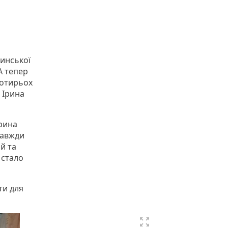
ринської
А тепер
чотирьох
 Ірина
Ірина
завжди
й та
 стало
ти для
