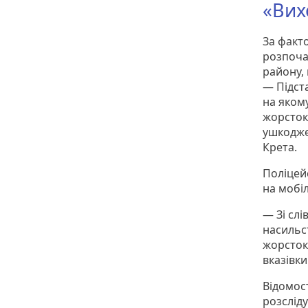
«Вих
За факт
розпоча
району,
— Підст
на яком
жорстоко
ушкодже
Крета.
Поліцейс
на мобі
— Зі сл
насильст
жорстоко
вказівки
Відомос
розсліду