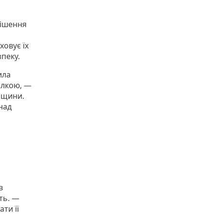
рішення
ховує їх
пеку.
ила
алкою, —
льщини.
над
в
ть. —
ати її